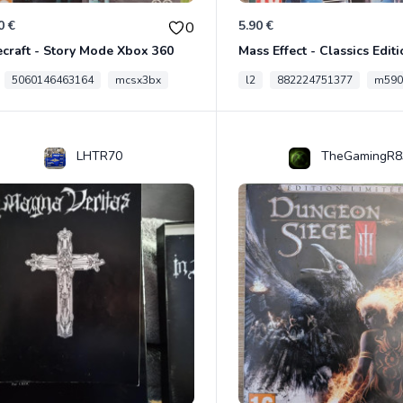
0 €
5.90 €
0
craft - Story Mode Xbox 360
5060146463164
mcsx3bx
l2
882224751377
m590
LHTR70
TheGamingR8