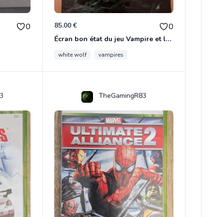
85.00 €
0
0
Écran bon état du jeu Vampire et livre de règles « la mascarade » état d’usage
white wolf
vampires
3
TheGamingR83