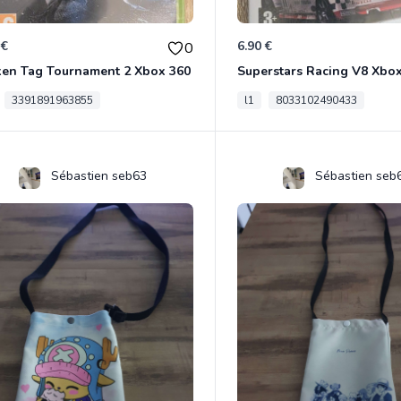
 €
6.90 €
0
ken Tag Tournament 2 Xbox 360
Superstars Racing V8 Xbo
3391891963855
l1
8033102490433
Sébastien seb63
Sébastien seb