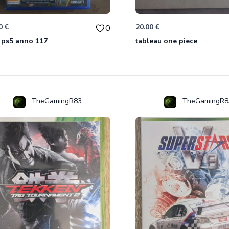
0 €
20.00 €
0
 ps5 anno 117
tableau one piece
TheGamingR83
TheGamingR8