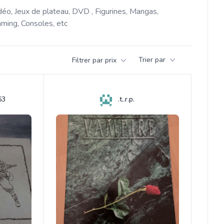
déo, Jeux de plateau, DVD , Figurines, Mangas, 
ming, Consoles, etc 
Trier par
Filtrer par prix
63
.t..r.p.