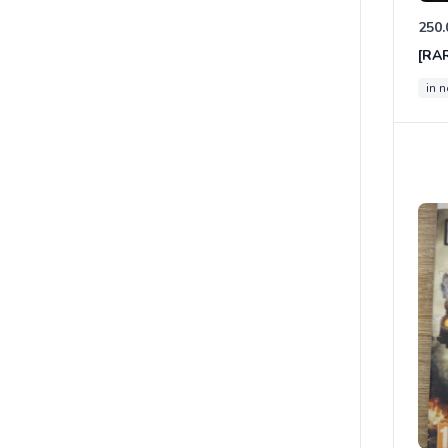
250.
in 