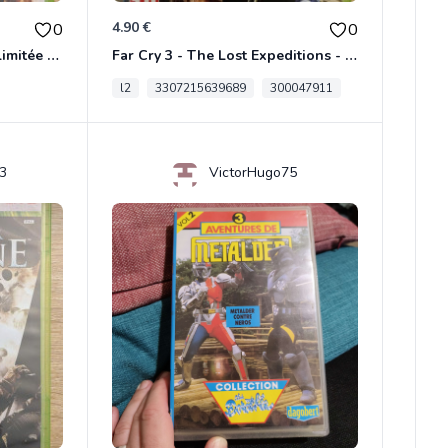
4.90 €
0
0
Dungeon Siege Iii Édition Limitée - Vf Intégrale Xbox 360
Far Cry 3 - The Lost Expeditions - Edition Spéciale Xbox 360
l2
3307215639689
300047911
3
VictorHugo75