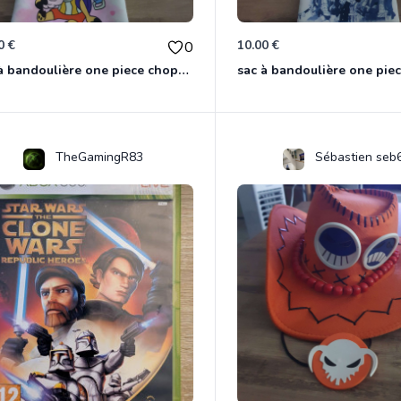
0 €
10.00 €
0
sac à bandoulière one piece chopper
sac à bandoulière one pie
TheGamingR83
Sébastien seb