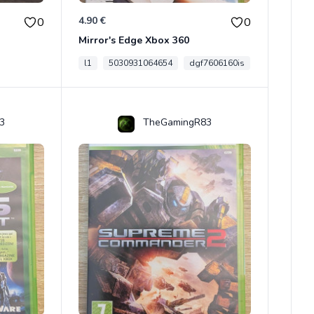
4.90 €
0
0
Mirror's Edge Xbox 360
l1
5030931064654
dgf7606160is
3
TheGamingR83