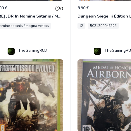
00 €
8.90 €
0
[RARE] JDR In Nomine Satanis / Magna Veritas – 1ère Édition BOÎTE (DOS BLANC, 1989) - CROC / Siroz
nomine satanis / magna veritas
l2
5021290047525
TheGamingR83
TheGamingR8