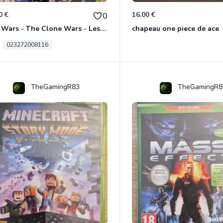
0 €
16.00 €
0
Star Wars - The Clone Wars - Les Héros De La République Xbox 360
chapeau one piece de ace
023272008116
TheGamingR83
TheGamingR8