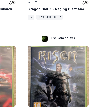
6.90 €
0
0
Dragon Ball Z - Ultimate Tenkaichi Xbox 360
Dragon Ball Z - Raging Blast Xbox 360
l2
3296580810512
3
TheGamingR83