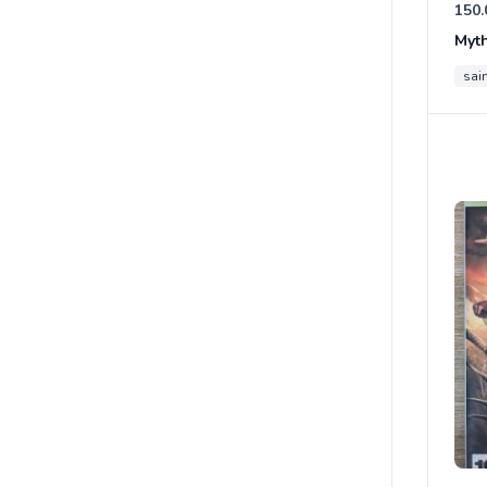
150.
Myt
sain