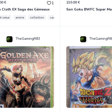
00 €
210.00 €
1
h Cloth EX Saga des Gémeaux
t seiya
anime
collection
saga des gemeaux
myth cloth ex
TheGamingR83
TheGamingR8