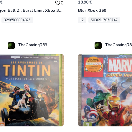
 €
18.90 €
0
Dragon Ball Z : Burst Limit Xbox 360
Blur Xbox 360
3296580804825
l2
5030917070747
TheGamingR83
TheGamingR8