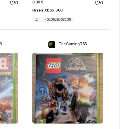
8.90 €
0
0
Risen Xbox 360
l2
4020628503109
3
TheGamingR83