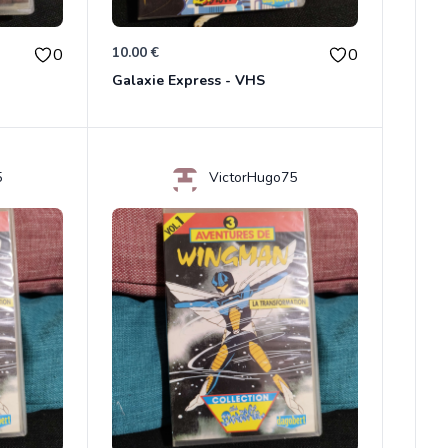
10.00 €
0
0
Galaxie Express - VHS
5
VictorHugo75