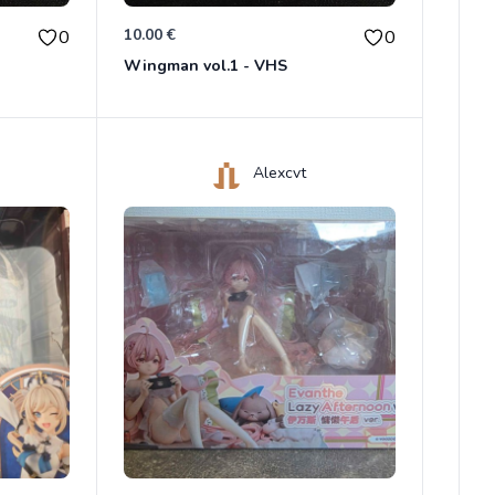
10.00 €
0
0
Wingman vol.1 - VHS
Alexcvt