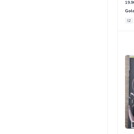
19.9
Gold
l2