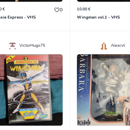
0 €
10.00 €
0
xie Express - VHS
Wingman vol.1 - VHS
VictorHugo75
Alexcvt