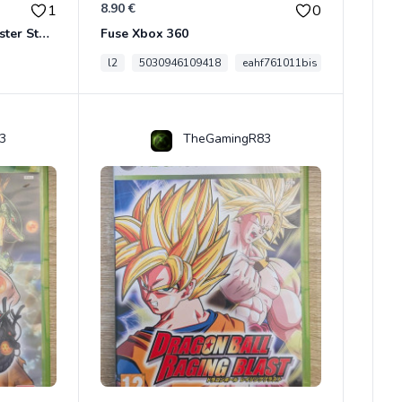
8.90 €
1
0
Son Goku BWFC Super Master Stars
Fuse Xbox 360
l2
5030946109418
eahf761011bis
3
TheGamingR83