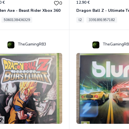
0 €
12.90 €
0
en Axe - Beast Rider Xbox 360
5060138436329
l2
3391891957182
TheGamingR83
TheGamingR8