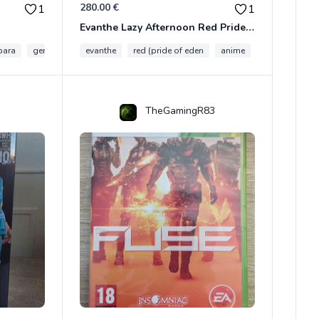
280.00 €
1
1
Evanthe Lazy Afternoon Red Pride of Eden
bara
genshin impact
evanthe
red (pride of eden
anime
collection
TheGamingR83