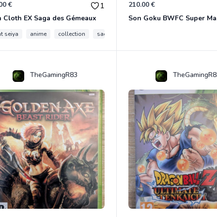
00 €
210.00 €
1
h Cloth EX Saga des Gémeaux
t seiya
anime
collection
saga des gemeaux
myth cloth ex
TheGamingR83
TheGamingR8