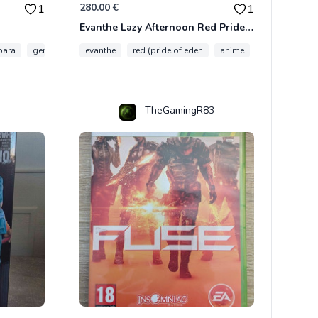
280.00 €
1
1
Evanthe Lazy Afternoon Red Pride of Eden
bara
genshin impact
evanthe
red (pride of eden
anime
collection
TheGamingR83