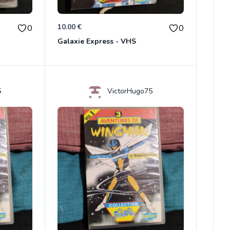
10.00 €
0
0
Galaxie Express - VHS
5
VictorHugo75