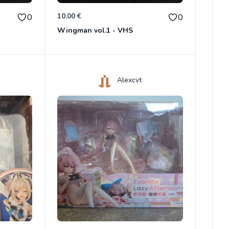
10.00 €
0
0
Wingman vol.1 - VHS
Alexcvt