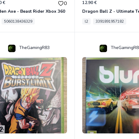
0 €
12.90 €
0
en Axe - Beast Rider Xbox 360
5060138436329
l2
3391891957182
TheGamingR83
TheGamingR8