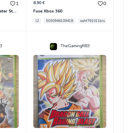
8.90 €
1
0
Son Goku BWFC Super Master Stars
Fuse Xbox 360
l2
5030946109418
eahf761011bis
3
TheGamingR83