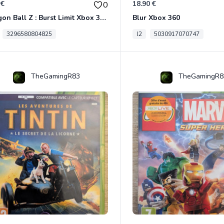
 €
18.90 €
0
Dragon Ball Z : Burst Limit Xbox 360
Blur Xbox 360
3296580804825
l2
5030917070747
TheGamingR83
TheGamingR8