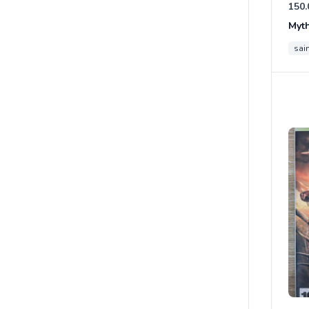
150.
Myt
sain