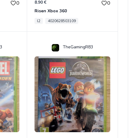
8.90 €
0
0
Risen Xbox 360
l2
4020628503109
3
TheGamingR83