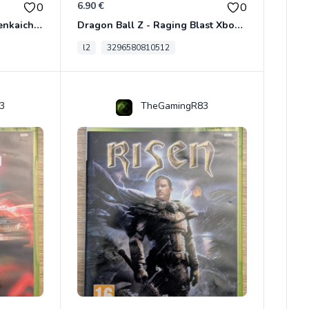
6.90 €
0
0
Dragon Ball Z - Ultimate Tenkaichi Xbox 360
Dragon Ball Z - Raging Blast Xbox 360
l2
3296580810512
3
TheGamingR83