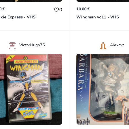
0 €
10.00 €
0
xie Express - VHS
Wingman vol.1 - VHS
VictorHugo75
Alexcvt