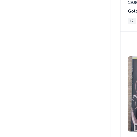
19.9
Gold
l2