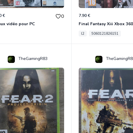
0 €
7.90 €
0
eux vidéo pour PC
Final Fantasy Xiii Xbox 360
l2
5060121826151
TheGamingR83
TheGamingR8