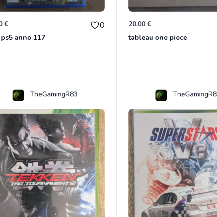
0 €
20.00 €
0
 ps5 anno 117
tableau one piece
TheGamingR83
TheGamingR8