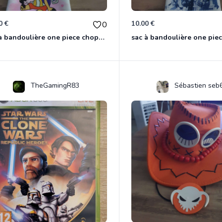
0 €
10.00 €
0
sac à bandoulière one piece chopper
sac à bandoulière one pie
TheGamingR83
Sébastien seb