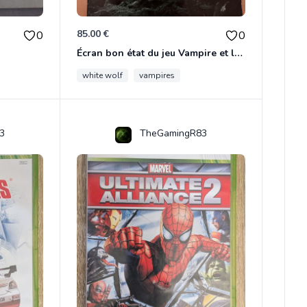
85.00 €
0
0
Écran bon état du jeu Vampire et livre de règles « la mascarade » état d’usage
white wolf
vampires
3
TheGamingR83