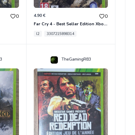
4.90 €
0
0
Far Cry 4 - Best Seller Edition Xbox 360
l2
3307215898314
3
TheGamingR83