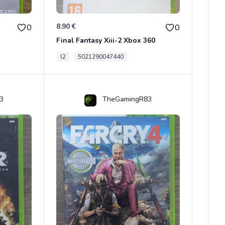
8.90 €
0
0
Final Fantasy Xiii-2 Xbox 360
l2
5021290047440
3
TheGamingR83