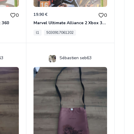
19.90 €
0
0
x 360
Marvel Ultimate Alliance 2 Xbox 360
l1
5030917061202
63
Sébastien seb63