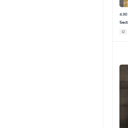
4.90
Sect
l2