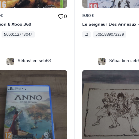
 €
9.90 €
0
ion 8 Xbox 360
5060112743047
l2
5051889073239
Sébastien seb63
Sébastien seb