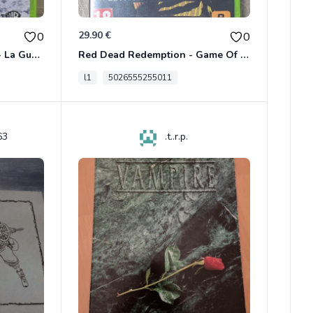
29.90 €
0
0
Le Seigneur Des Anneaux - La Guerre Du Nord Xbox 360
Red Dead Redemption - Game Of The Year Xbox 360
l1
5026555255011
63
.t..r.p.