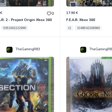
 €
17.90 €
0
A.R. 2 - Project Origin Xbox 360
F.E.A.R. Xbox 360
5051602222890
l2
3348542206960
TheGamingR83
TheGamingR8