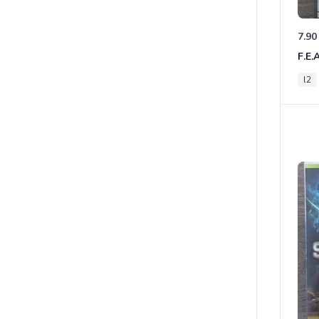
7.90
F.E.
l2