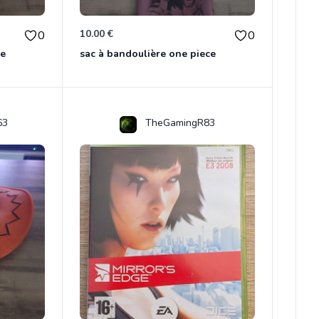
10.00 €
0
0
ce
sac à bandoulière one piece
63
TheGamingR83