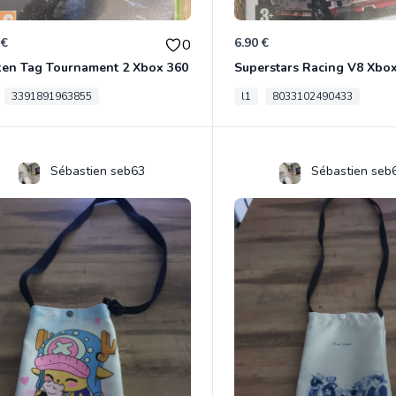
 €
6.90 €
0
ken Tag Tournament 2 Xbox 360
Superstars Racing V8 Xbo
3391891963855
l1
8033102490433
Sébastien seb63
Sébastien seb