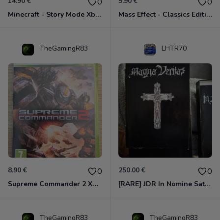
14.90 €
5.90 €
0
0
Minecraft - Story Mode Xbox 360
Mass Effect - Classics Edition Xbox 360
TheGamingR83
LHTR70
8.90 €
250.00 €
0
0
Supreme Commander 2 Xbox 360
[RARE] JDR In Nomine Satanis / Magna Veritas – 1ère Édition BOÎTE (DOS BLANC, 1989) - CROC / Siroz
TheGamingR83
TheGamingR83