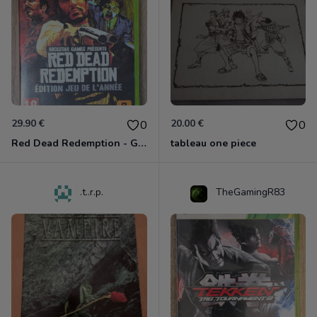
29.90 €
20.00 €
0
0
Red Dead Redemption - Game Of The Year Xbox 360
tableau one piece
.t..r.p.
TheGamingR83