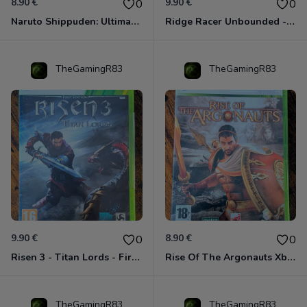
8.90 €
9.90 €
0
0
Naruto Shippuden: Ultimate Ninja Storm Generations - Card Edition Xbox 360
Ridge Racer Unbounded - Édition Limitée Xbox 360
TheGamingR83
TheGamingR83
9.90 €
8.90 €
0
0
Risen 3 - Titan Lords - First Edition Xbox 360
Rise Of The Argonauts Xbox 360
TheGamingR83
TheGamingR83