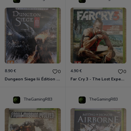
8.90 €
4.90 €
0
0
Dungeon Siege Iii Édition Limitée - Vf Intégrale Xbox 360
Far Cry 3 - The Lost Expeditions - Edition Spéciale Xbox 360
TheGamingR83
TheGamingR83