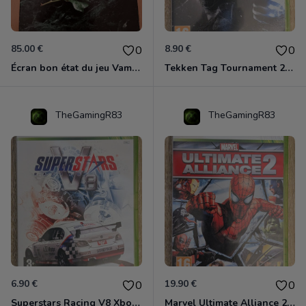
85.00 €
8.90 €
0
0
Écran bon état du jeu Vampire et livre de règles « la mascarade » état d’usage
Tekken Tag Tournament 2 Xbox 360
TheGamingR83
TheGamingR83
6.90 €
19.90 €
0
0
Superstars Racing V8 Xbox 360
Marvel Ultimate Alliance 2 Xbox 360