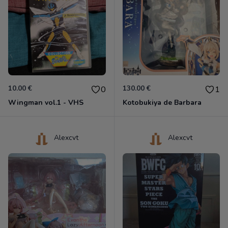
10.00 €
130.00 €
0
1
Wingman vol.1 - VHS
Kotobukiya de Barbara
Alexcvt
Alexcvt