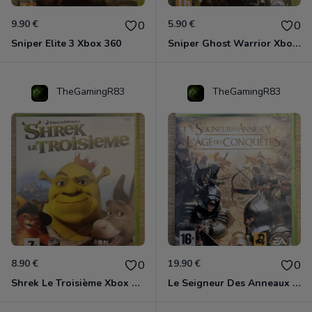
9.90 €
5.90 €
0
0
Sniper Elite 3 Xbox 360
Sniper Ghost Warrior Xbox 360
TheGamingR83
TheGamingR83
8.90 €
19.90 €
0
0
Shrek Le Troisième Xbox 360
Le Seigneur Des Anneaux - L'âge Des Conquêtes Xbox 360