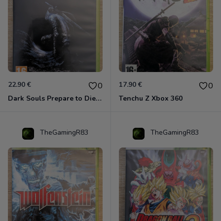
22.90 €
17.90 €
0
0
Dark Souls Prepare to Die Edition XBOX 360
Tenchu Z Xbox 360
TheGamingR83
TheGamingR83