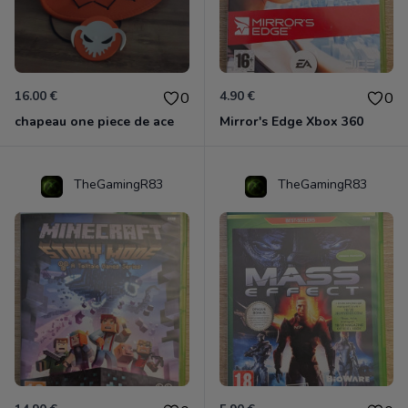
16.00 €
4.90 €
0
0
chapeau one piece de ace
Mirror's Edge Xbox 360
TheGamingR83
TheGamingR83