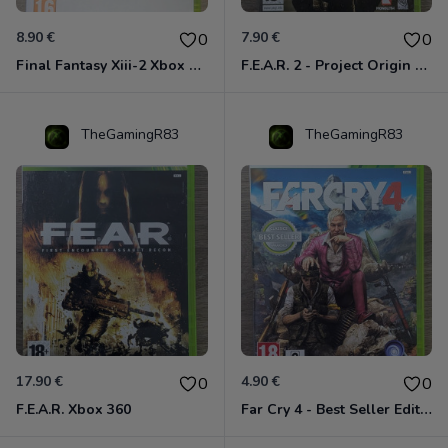
8.90 €
7.90 €
0
0
Final Fantasy Xiii-2 Xbox 360
F.E.A.R. 2 - Project Origin Xbox 360
TheGamingR83
TheGamingR83
17.90 €
4.90 €
0
0
F.E.A.R. Xbox 360
Far Cry 4 - Best Seller Edition Xbox 360