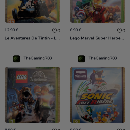
12.90 €
6.90 €
0
0
Le Aventures De Tintin - Le Secret De La Licorne Xbox 360
Lego Marvel Super Heroes Xbox 360
TheGamingR83
TheGamingR83