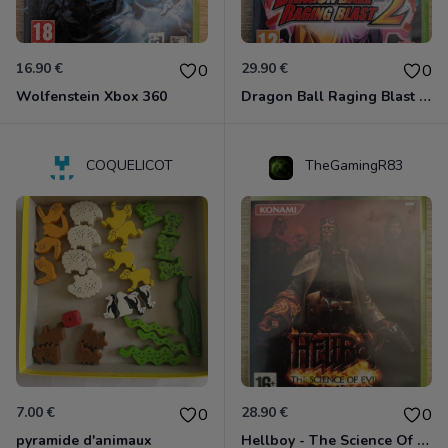
16.90 €
29.90 €
0
0
Wolfenstein Xbox 360
Dragon Ball Raging Blast 2 Xbox 360
COQUELICOT
TheGamingR83
7.00 €
28.90 €
0
0
pyramide d'animaux
Hellboy - The Science Of Evil Xbox 360