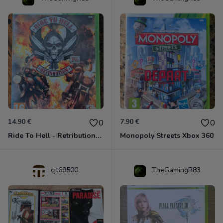
14.90 €
7.90 €
0
0
Ride To Hell - Retribution Xbox 360
Monopoly Streets Xbox 360
cjt69500
TheGamingR83