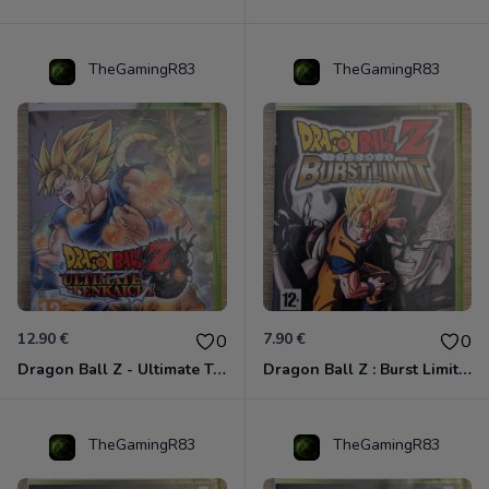
TheGamingR83
TheGamingR83
12.90 €
7.90 €
0
0
Dragon Ball Z - Ultimate Tenkaichi Xbox 360
Dragon Ball Z : Burst Limit Xbox 360
TheGamingR83
TheGamingR83