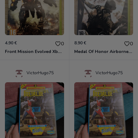
4.90 €
8.90 €
0
0
Front Mission Evolved Xbox 360
Medal Of Honor Airborne Xbox 360
VictorHugo75
VictorHugo75