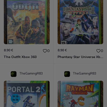
8.90 €
8.90 €
0
0
The Outfit Xbox 360
Phantasy Star Universe Xbox 360
TheGamingR83
TheGamingR83