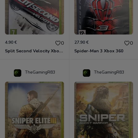
4.90 €
27.90 €
0
0
Split Second Velocity Xbox 360
Spider-Man 3 Xbox 360
TheGamingR83
TheGamingR83