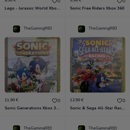
8.90 €
9.90 €
0
0
Lego - Jurassic World Xbox 360
Sonic Free Riders Xbox 360
TheGamingR83
TheGamingR83
11.90 €
12.90 €
0
0
Sonic Generations Xbox 360
Sonic & Sega All-Star Racing avec Banjo-Kazooie Xbox 360
TheGamingR83
TheGamingR83