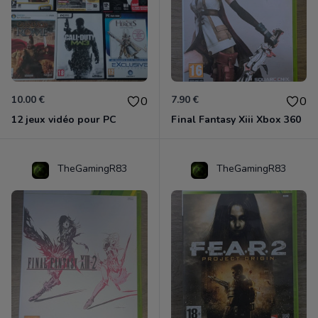
10.00 €
7.90 €
0
0
12 jeux vidéo pour PC
Final Fantasy Xiii Xbox 360
TheGamingR83
TheGamingR83