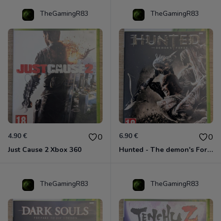
TheGamingR83
TheGamingR83
4.90 €
6.90 €
0
0
Just Cause 2 Xbox 360
Hunted - The demon's Forge Xbox 360 (Complet CIB)
TheGamingR83
TheGamingR83