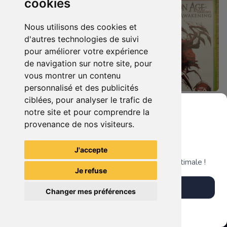
cookies
Nous utilisons des cookies et
d'autres technologies de suivi
pour améliorer votre expérience
de navigation sur notre site, pour
vous montrer un contenu
personnalisé et des publicités
ciblées, pour analyser le trafic de
8.90 €
14.90 €
0
0
notre site et pour comprendre la
Dragon Age Origins Xbox 360
Dragon Age Origins - Awakening Xbox 360
provenance de nos visiteurs.
Grenier du Geek
J'accepte
TheGamingR83
TheGamingR83
Télécharge notre app pour une expérience optimale !
Je refuse
Télécharger l'app
Changer mes préférences
Plus tard
Vendre