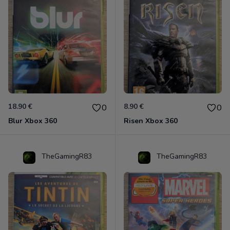
18.90 €
8.90 €
0
0
Blur Xbox 360
Risen Xbox 360
TheGamingR83
TheGamingR83