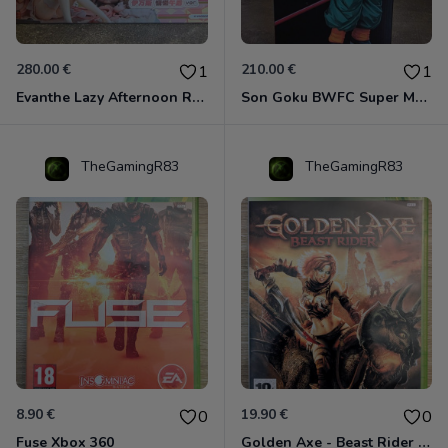
280.00 €
210.00 €
1
1
Evanthe Lazy Afternoon Red Pride of Eden
Son Goku BWFC Super Master Stars
TheGamingR83
TheGamingR83
8.90 €
19.90 €
0
0
Fuse Xbox 360
Golden Axe - Beast Rider Xbox 360