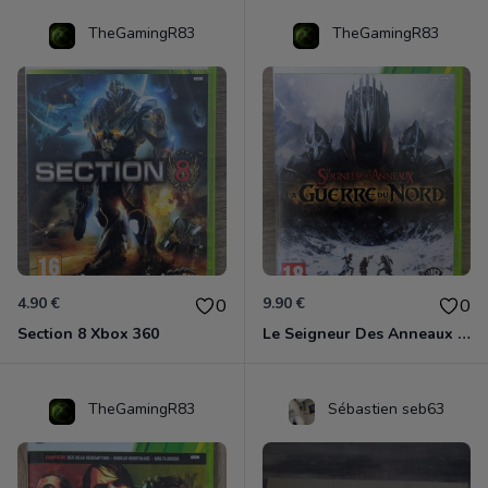
TheGamingR83
TheGamingR83
4.90 €
9.90 €
0
0
Section 8 Xbox 360
Le Seigneur Des Anneaux - La Guerre Du Nord Xbox 360
TheGamingR83
Sébastien seb63