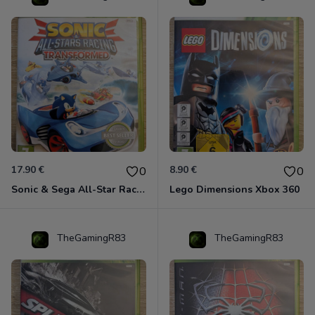
17.90 €
8.90 €
0
0
Sonic & Sega All-Star Racing - Transformed Xbox 360
Lego Dimensions Xbox 360
TheGamingR83
TheGamingR83