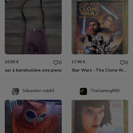
10.00 €
17.90 €
0
0
sac à bandoulière one piece
Star Wars - The Clone Wars - Les Héros De La République Xbox 360
Sébastien seb63
TheGamingR83