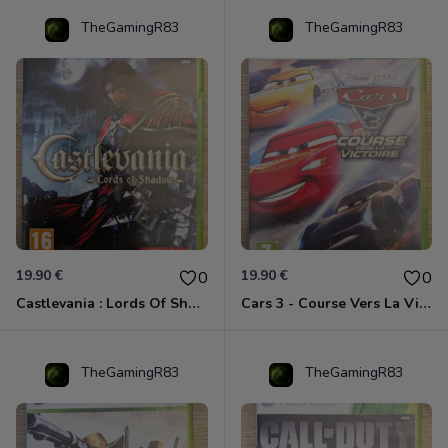
TheGamingR83
TheGamingR83
19.90 €
19.90 €
0
0
Castlevania : Lords Of Shadow Xbox 360
Cars 3 - Course Vers La Victoire Xbox 360
TheGamingR83
TheGamingR83