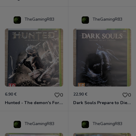
TheGamingR83
TheGamingR83
6.90 €
22.90 €
0
0
Hunted - The demon's Forge Xbox 360 (Complet CIB)
Dark Souls Prepare to Die Edition XBOX 360
TheGamingR83
TheGamingR83