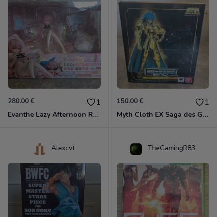
280.00 €
150.00 €
1
1
Evanthe Lazy Afternoon Red Pride of Eden
Myth Cloth EX Saga des Gémeaux
Alexcvt
TheGamingR83