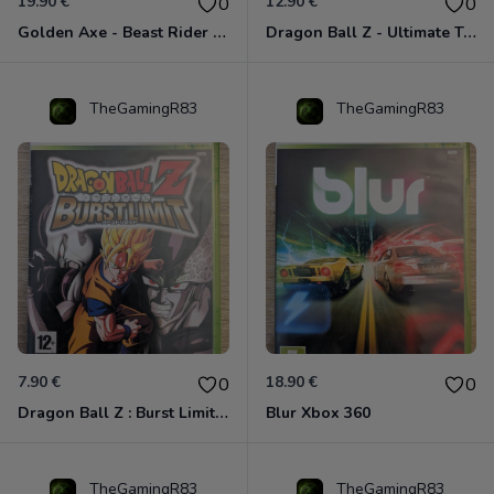
19.90 €
12.90 €
0
0
Golden Axe - Beast Rider Xbox 360
Dragon Ball Z - Ultimate Tenkaichi Xbox 360
TheGamingR83
TheGamingR83
7.90 €
18.90 €
0
0
Dragon Ball Z : Burst Limit Xbox 360
Blur Xbox 360
TheGamingR83
TheGamingR83