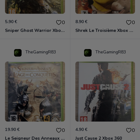
5.90 €
8.90 €
0
0
Sniper Ghost Warrior Xbox 360
Shrek Le Troisième Xbox 360
TheGamingR83
TheGamingR83
19.90 €
4.90 €
0
0
Le Seigneur Des Anneaux - L'âge Des Conquêtes Xbox 360
Just Cause 2 Xbox 360