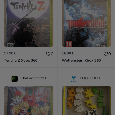
17.90 €
16.90 €
0
0
Tenchu Z Xbox 360
Wolfenstein Xbox 360
TheGamingR83
COQUELICOT