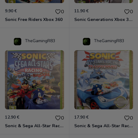
9.90 €
11.90 €
0
0
Sonic Free Riders Xbox 360
Sonic Generations Xbox 360
TheGamingR83
TheGamingR83
12.90 €
17.90 €
0
0
Sonic & Sega All-Star Racing avec Banjo-Kazooie Xbox 360
Sonic & Sega All-Star Racing - Transformed Xbox 360