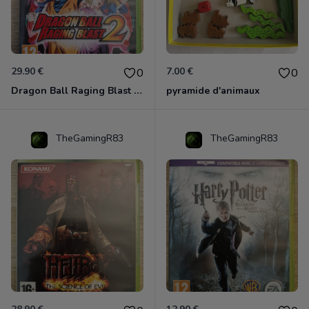
29.90 €
7.00 €
0
0
Dragon Ball Raging Blast 2 Xbox 360
pyramide d'animaux
TheGamingR83
TheGamingR83