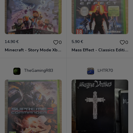
14.90 €
5.90 €
0
0
Minecraft - Story Mode Xbox 360
Mass Effect - Classics Edition Xbox 360
TheGamingR83
LHTR70