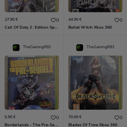
27.90 €
44.90 €
0
0
Call Of Duty 2 : Edition Spéciale Xbox 360 GOTY
Bullet Witch Xbox 360
TheGamingR83
TheGamingR83
5.90 €
70.00 €
0
0
Borderlands - The Pre-Sequel ! Xbox 360
Blades Of Time Xbox 360