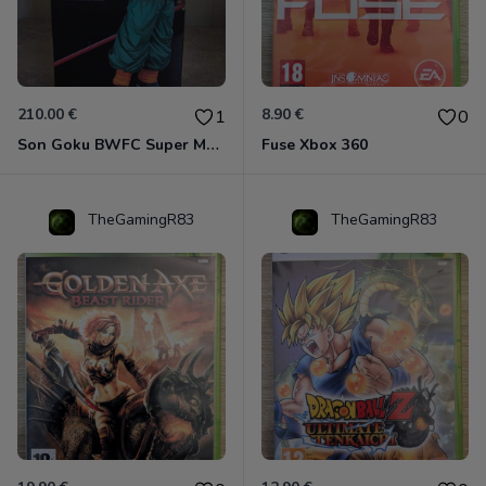
210.00 €
8.90 €
1
0
Son Goku BWFC Super Master Stars
Fuse Xbox 360
TheGamingR83
TheGamingR83