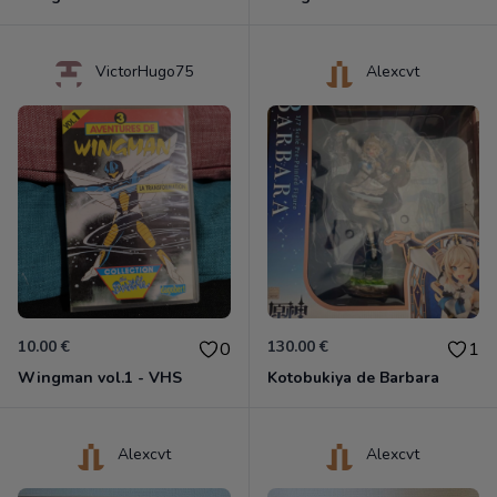
VictorHugo75
Alexcvt
10.00 €
130.00 €
0
1
Wingman vol.1 - VHS
Kotobukiya de Barbara
Alexcvt
Alexcvt