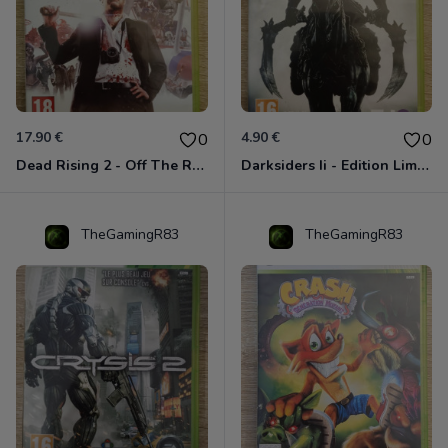
17.90 €
4.90 €
0
0
Dead Rising 2 - Off The Record Xbox 360
Darksiders Ii - Edition Limitée Xbox 360
TheGamingR83
TheGamingR83