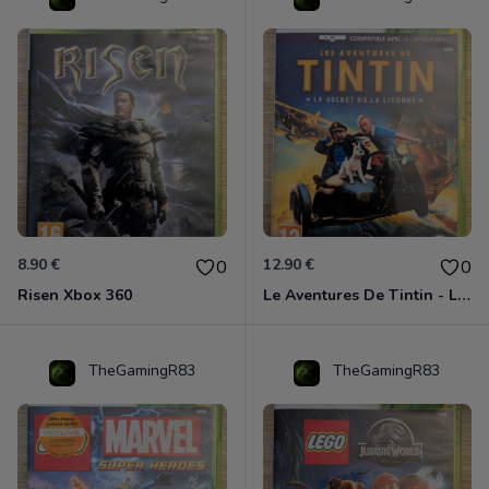
8.90 €
12.90 €
0
0
Risen Xbox 360
Le Aventures De Tintin - Le Secret De La Licorne Xbox 360
TheGamingR83
TheGamingR83