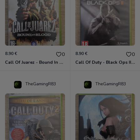
8.90 €
8.90 €
0
0
Call Of Juarez - Bound In Blood Xbox 360
Call Of Duty - Black Ops II Xbox 360
TheGamingR83
TheGamingR83