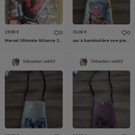
19.90 €
15.00 €
0
0
Marvel Ultimate Alliance 2 Xbox 360
sac à bandoulière one piece chopper
Sébastien seb63
Sébastien seb63