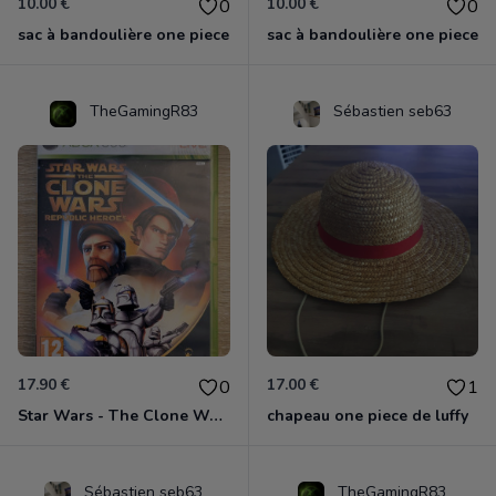
10.00 €
10.00 €
0
0
sac à bandoulière one piece
sac à bandoulière one piece
TheGamingR83
Sébastien seb63
17.90 €
17.00 €
0
1
Star Wars - The Clone Wars - Les Héros De La République Xbox 360
chapeau one piece de luffy
Sébastien seb63
TheGamingR83