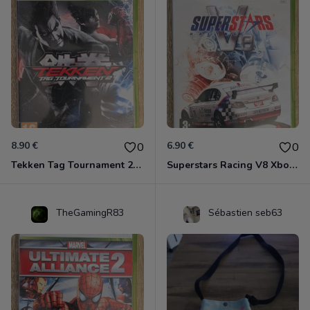
8.90 €
6.90 €
0
0
Tekken Tag Tournament 2 Xbox 360
Superstars Racing V8 Xbox 360
TheGamingR83
Sébastien seb63