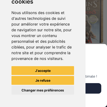
cookies
Nous utilisons des cookies et
d'autres technologies de suivi
pour améliorer votre expérience
de navigation sur notre site, pour
vous montrer un contenu
personnalisé et des publicités
ciblées, pour analyser le trafic de
7.90 €
4.90 €
0
0
notre site et pour comprendre la
Duo : The Elder Scrolls Iv - Oblivion + Bioshock Xbox 360
Assassin's Creed - Revelations - Classics Edition Xbox 360
provenance de nos visiteurs.
Grenier du Geek
J'accepte
TheGamingR83
TheGamingR83
Télécharge notre app pour une expérience optimale !
Je refuse
Télécharger l'app
Changer mes préférences
Plus tard
Vendre