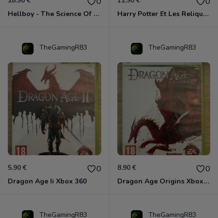
28.90 €
12.90 €
0
0
Hellboy - The Science Of Evil Xbox 360
Harry Potter Et Les Reliques De La Mort - 1ère Partie Xbox 360
TheGamingR83
TheGamingR83
5.90 €
8.90 €
0
0
Dragon Age Ii Xbox 360
Dragon Age Origins Xbox 360
TheGamingR83
TheGamingR83