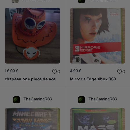
16.00 €
4.90 €
0
0
chapeau one piece de ace
Mirror's Edge Xbox 360
TheGamingR83
TheGamingR83