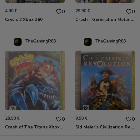
4.90 €
29.90 €
0
0
Crysis 2 Xbox 360
Crash - Generation Mutant Xbox 360
TheGamingR83
TheGamingR83
28.90 €
9.90 €
0
0
Crash of The Titans Xbox 360
Sid Meier's Civilization Revolution Xbox 360