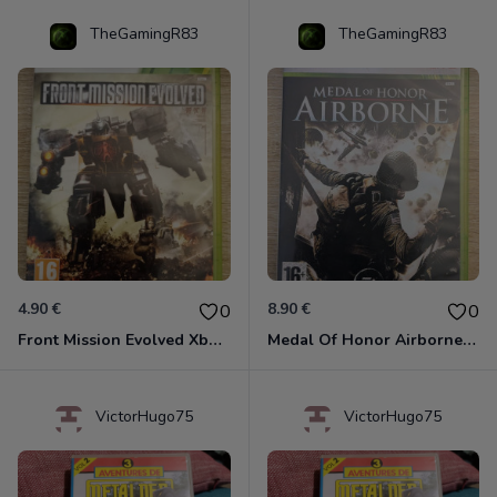
TheGamingR83
TheGamingR83
4.90 €
8.90 €
0
0
Front Mission Evolved Xbox 360
Medal Of Honor Airborne Xbox 360
VictorHugo75
VictorHugo75