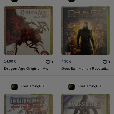
14.90 €
4.90 €
0
0
Dragon Age Origins - Awakening Xbox 360
Deus Ex - Human Revolution Xbox 360
TheGamingR83
TheGamingR83