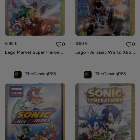
6.90 €
8.90 €
0
0
Lego Marvel Super Heroes Xbox 360
Lego - Jurassic World Xbox 360
TheGamingR83
TheGamingR83