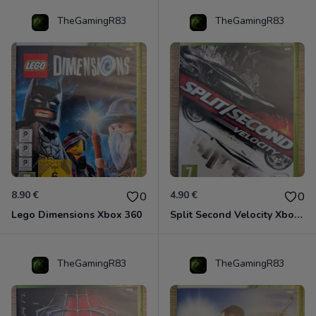
TheGamingR83
TheGamingR83
8.90 €
4.90 €
0
0
Lego Dimensions Xbox 360
Split Second Velocity Xbox 360
TheGamingR83
TheGamingR83