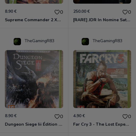
8.90 €
250.00 €
0
0
Supreme Commander 2 Xbox 360
[RARE] JDR In Nomine Satanis / Magna Veritas – 1ère Édition BOÎTE (DOS BLANC, 1989) - CROC / Siroz
TheGamingR83
TheGamingR83
8.90 €
4.90 €
0
0
Dungeon Siege Iii Édition Limitée - Vf Intégrale Xbox 360
Far Cry 3 - The Lost Expeditions - Edition Spéciale Xbox 360