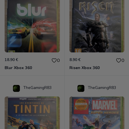
18.90 €
8.90 €
0
0
Blur Xbox 360
Risen Xbox 360
TheGamingR83
TheGamingR83