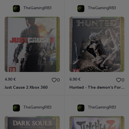
TheGamingR83
TheGamingR83
4.90 €
6.90 €
0
0
Just Cause 2 Xbox 360
Hunted - The demon's Forge Xbox 360 (Complet CIB)
TheGamingR83
TheGamingR83