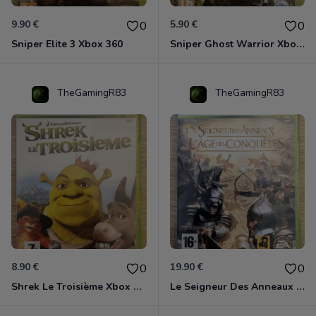
9.90 €
5.90 €
0
0
Sniper Elite 3 Xbox 360
Sniper Ghost Warrior Xbox 360
TheGamingR83
TheGamingR83
8.90 €
19.90 €
0
0
Shrek Le Troisième Xbox 360
Le Seigneur Des Anneaux - L'âge Des Conquêtes Xbox 360