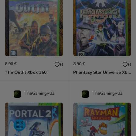
8.90 €
8.90 €
0
0
The Outfit Xbox 360
Phantasy Star Universe Xbox 360
TheGamingR83
TheGamingR83