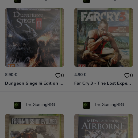
8.90 €
4.90 €
0
0
Dungeon Siege Iii Édition Limitée - Vf Intégrale Xbox 360
Far Cry 3 - The Lost Expeditions - Edition Spéciale Xbox 360
TheGamingR83
TheGamingR83