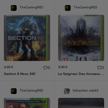
TheGamingR83
TheGamingR83
4.90 €
9.90 €
0
0
Section 8 Xbox 360
Le Seigneur Des Anneaux - La Guerre Du Nord Xbox 360
TheGamingR83
Sébastien seb63