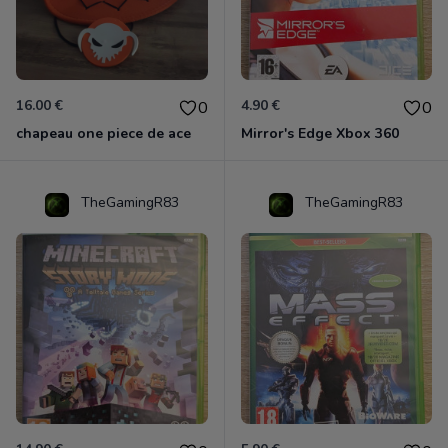
16.00 €
4.90 €
0
0
chapeau one piece de ace
Mirror's Edge Xbox 360
TheGamingR83
TheGamingR83