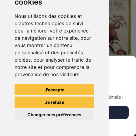
cookies
Nous utilisons des cookies et
d'autres technologies de suivi
pour améliorer votre expérience
de navigation sur notre site, pour
vous montrer un contenu
personnalisé et des publicités
ciblées, pour analyser le trafic de
8.90 €
14.90 €
0
0
notre site et pour comprendre la
Dragon Age Origins Xbox 360
Dragon Age Origins - Awakening Xbox 360
provenance de nos visiteurs.
Grenier du Geek
J'accepte
TheGamingR83
TheGamingR83
Télécharge notre app pour une expérience optimale !
Je refuse
Télécharger l'app
Changer mes préférences
Plus tard
Vendre