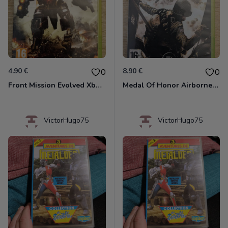
4.90 €
8.90 €
0
0
Front Mission Evolved Xbox 360
Medal Of Honor Airborne Xbox 360
VictorHugo75
VictorHugo75