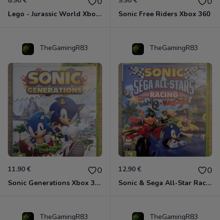
8.90 €
9.90 €
0
0
Lego - Jurassic World Xbox 360
Sonic Free Riders Xbox 360
TheGamingR83
TheGamingR83
11.90 €
12.90 €
0
0
Sonic Generations Xbox 360
Sonic & Sega All-Star Racing avec Banjo-Kazooie Xbox 360
TheGamingR83
TheGamingR83