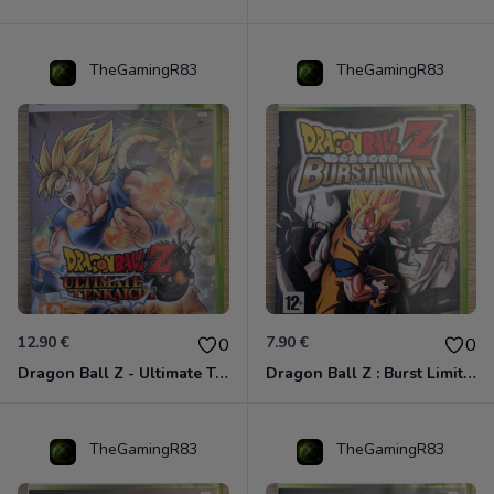
TheGamingR83
TheGamingR83
12.90 €
7.90 €
0
0
Dragon Ball Z - Ultimate Tenkaichi Xbox 360
Dragon Ball Z : Burst Limit Xbox 360
TheGamingR83
TheGamingR83