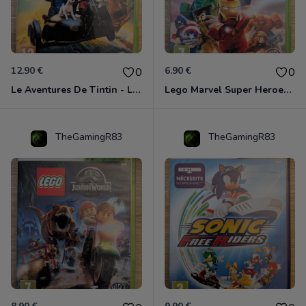
12.90 €
6.90 €
0
0
Le Aventures De Tintin - Le Secret De La Licorne Xbox 360
Lego Marvel Super Heroes Xbox 360
TheGamingR83
TheGamingR83