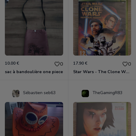
10.00 €
17.90 €
0
0
sac à bandoulière one piece
Star Wars - The Clone Wars - Les Héros De La République Xbox 360
Sébastien seb63
TheGamingR83