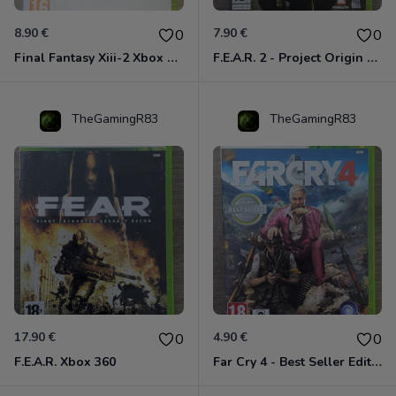
8.90 €
7.90 €
0
0
Final Fantasy Xiii-2 Xbox 360
F.E.A.R. 2 - Project Origin Xbox 360
TheGamingR83
TheGamingR83
17.90 €
4.90 €
0
0
F.E.A.R. Xbox 360
Far Cry 4 - Best Seller Edition Xbox 360