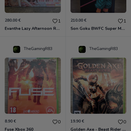
280.00 €
210.00 €
1
1
Evanthe Lazy Afternoon Red Pride of Eden
Son Goku BWFC Super Master Stars
TheGamingR83
TheGamingR83
8.90 €
19.90 €
0
0
Fuse Xbox 360
Golden Axe - Beast Rider Xbox 360