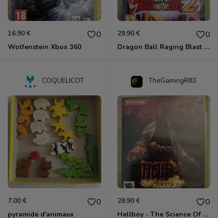
16.90 €
29.90 €
0
0
Wolfenstein Xbox 360
Dragon Ball Raging Blast 2 Xbox 360
COQUELICOT
TheGamingR83
7.00 €
28.90 €
0
0
pyramide d'animaux
Hellboy - The Science Of Evil Xbox 360