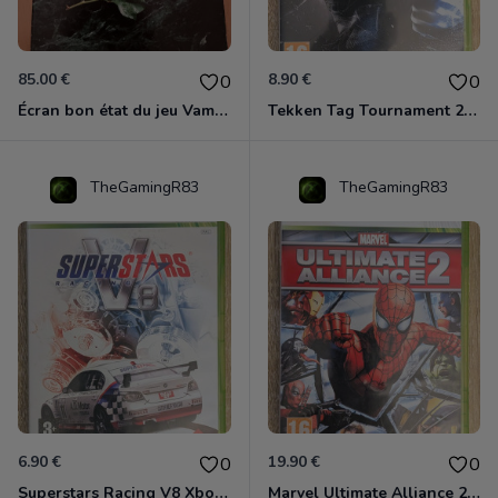
85.00 €
8.90 €
0
0
Écran bon état du jeu Vampire et livre de règles « la mascarade » état d’usage
Tekken Tag Tournament 2 Xbox 360
TheGamingR83
TheGamingR83
6.90 €
19.90 €
0
0
Superstars Racing V8 Xbox 360
Marvel Ultimate Alliance 2 Xbox 360