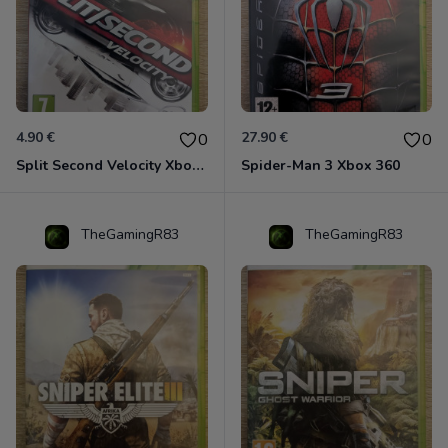
4.90 €
27.90 €
0
0
Split Second Velocity Xbox 360
Spider-Man 3 Xbox 360
TheGamingR83
TheGamingR83