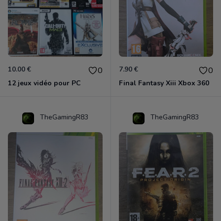
10.00 €
7.90 €
0
0
12 jeux vidéo pour PC
Final Fantasy Xiii Xbox 360
TheGamingR83
TheGamingR83