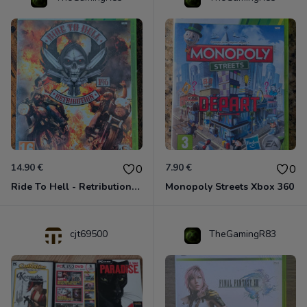
14.90 €
7.90 €
0
0
Ride To Hell - Retribution Xbox 360
Monopoly Streets Xbox 360
cjt69500
TheGamingR83