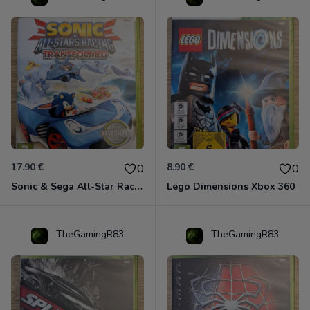
17.90 €
8.90 €
0
0
Sonic & Sega All-Star Racing - Transformed Xbox 360
Lego Dimensions Xbox 360
TheGamingR83
TheGamingR83