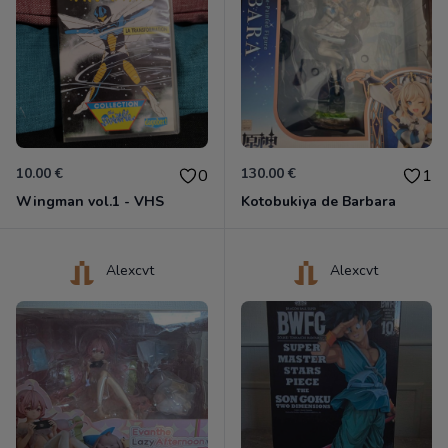
10.00 €
130.00 €
0
1
Wingman vol.1 - VHS
Kotobukiya de Barbara
Alexcvt
Alexcvt