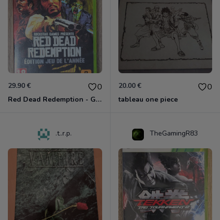
29.90 €
20.00 €
0
0
Red Dead Redemption - Game Of The Year Xbox 360
tableau one piece
.t..r.p.
TheGamingR83