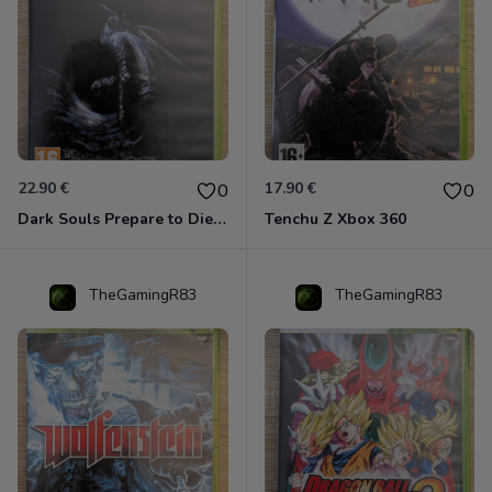
22.90 €
17.90 €
0
0
Dark Souls Prepare to Die Edition XBOX 360
Tenchu Z Xbox 360
TheGamingR83
TheGamingR83