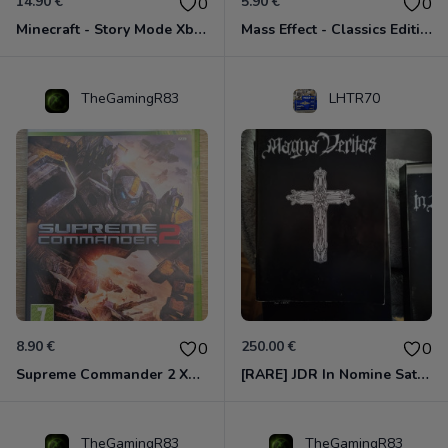
14.90 €
5.90 €
0
0
Minecraft - Story Mode Xbox 360
Mass Effect - Classics Edition Xbox 360
TheGamingR83
LHTR70
8.90 €
250.00 €
0
0
Supreme Commander 2 Xbox 360
[RARE] JDR In Nomine Satanis / Magna Veritas – 1ère Édition BOÎTE (DOS BLANC, 1989) - CROC / Siroz
TheGamingR83
TheGamingR83