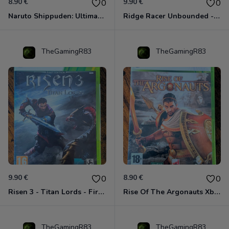
8.90 €
9.90 €
0
0
Naruto Shippuden: Ultimate Ninja Storm Generations - Card Edition Xbox 360
Ridge Racer Unbounded - Édition Limitée Xbox 360
TheGamingR83
TheGamingR83
9.90 €
8.90 €
0
0
Risen 3 - Titan Lords - First Edition Xbox 360
Rise Of The Argonauts Xbox 360
TheGamingR83
TheGamingR83