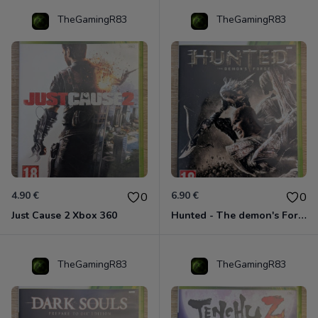
TheGamingR83
TheGamingR83
4.90 €
6.90 €
0
0
Just Cause 2 Xbox 360
Hunted - The demon's Forge Xbox 360 (Complet CIB)
TheGamingR83
TheGamingR83