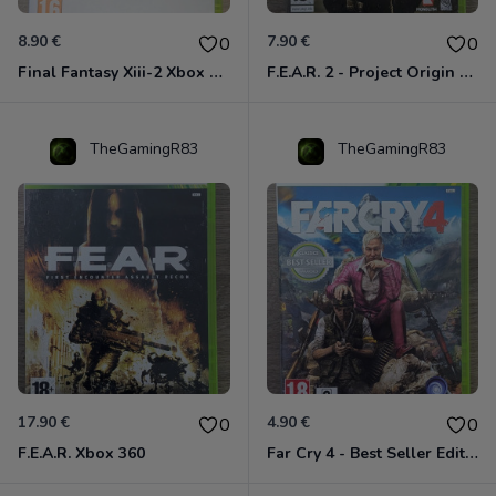
8.90 €
7.90 €
0
0
Final Fantasy Xiii-2 Xbox 360
F.E.A.R. 2 - Project Origin Xbox 360
TheGamingR83
TheGamingR83
17.90 €
4.90 €
0
0
F.E.A.R. Xbox 360
Far Cry 4 - Best Seller Edition Xbox 360