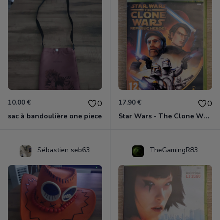
10.00 €
17.90 €
0
0
sac à bandoulière one piece
Star Wars - The Clone Wars - Les Héros De La République Xbox 360
Sébastien seb63
TheGamingR83