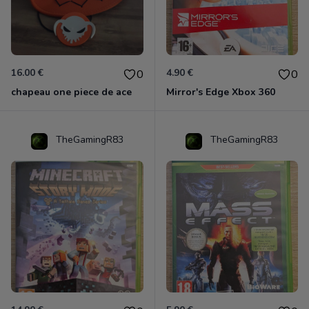
16.00 €
4.90 €
0
0
chapeau one piece de ace
Mirror's Edge Xbox 360
TheGamingR83
TheGamingR83