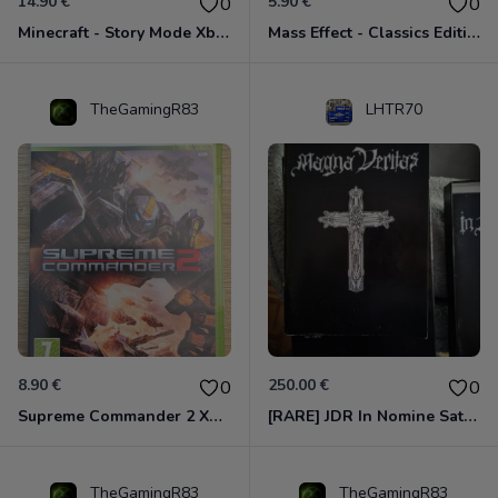
14.90 €
5.90 €
0
0
Minecraft - Story Mode Xbox 360
Mass Effect - Classics Edition Xbox 360
TheGamingR83
LHTR70
8.90 €
250.00 €
0
0
Supreme Commander 2 Xbox 360
[RARE] JDR In Nomine Satanis / Magna Veritas – 1ère Édition BOÎTE (DOS BLANC, 1989) - CROC / Siroz
TheGamingR83
TheGamingR83