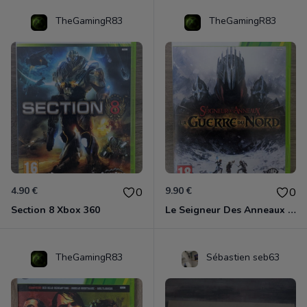
TheGamingR83
TheGamingR83
4.90 €
9.90 €
0
0
Section 8 Xbox 360
Le Seigneur Des Anneaux - La Guerre Du Nord Xbox 360
TheGamingR83
Sébastien seb63