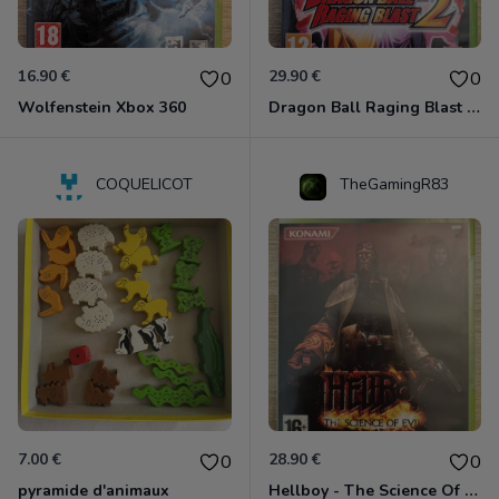
16.90 €
29.90 €
0
0
Wolfenstein Xbox 360
Dragon Ball Raging Blast 2 Xbox 360
COQUELICOT
TheGamingR83
7.00 €
28.90 €
0
0
pyramide d'animaux
Hellboy - The Science Of Evil Xbox 360