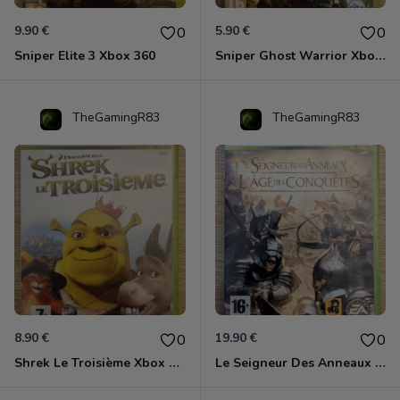
9.90 €
5.90 €
0
0
Sniper Elite 3 Xbox 360
Sniper Ghost Warrior Xbox 360
TheGamingR83
TheGamingR83
8.90 €
19.90 €
0
0
Shrek Le Troisième Xbox 360
Le Seigneur Des Anneaux - L'âge Des Conquêtes Xbox 360