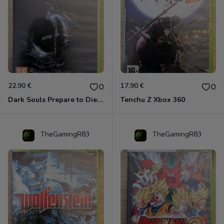
22.90 €
17.90 €
0
0
Dark Souls Prepare to Die Edition XBOX 360
Tenchu Z Xbox 360
TheGamingR83
TheGamingR83