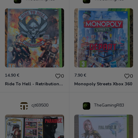
14.90 €
7.90 €
0
0
Ride To Hell - Retribution Xbox 360
Monopoly Streets Xbox 360
cjt69500
TheGamingR83