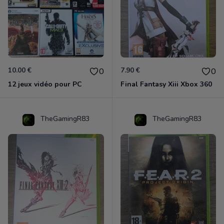
10.00 €
7.90 €
0
0
12 jeux vidéo pour PC
Final Fantasy Xiii Xbox 360
TheGamingR83
TheGamingR83