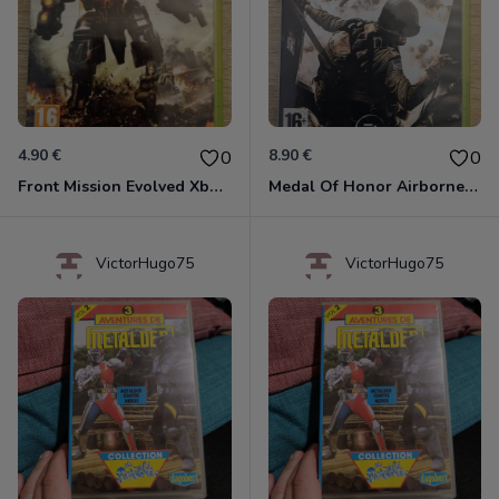
4.90 €
8.90 €
0
0
Front Mission Evolved Xbox 360
Medal Of Honor Airborne Xbox 360
VictorHugo75
VictorHugo75