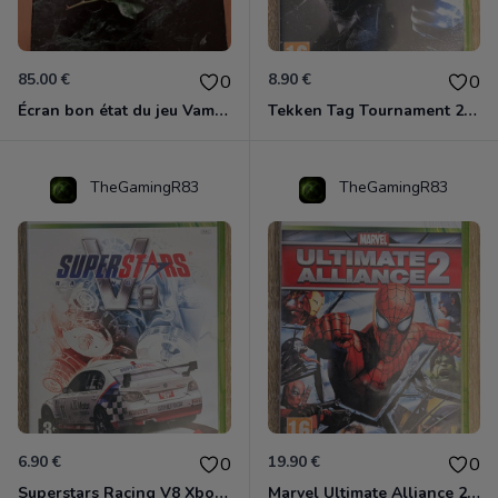
85.00 €
8.90 €
0
0
Écran bon état du jeu Vampire et livre de règles « la mascarade » état d’usage
Tekken Tag Tournament 2 Xbox 360
TheGamingR83
TheGamingR83
6.90 €
19.90 €
0
0
Superstars Racing V8 Xbox 360
Marvel Ultimate Alliance 2 Xbox 360