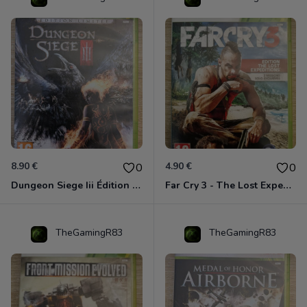
8.90 €
4.90 €
0
0
Dungeon Siege Iii Édition Limitée - Vf Intégrale Xbox 360
Far Cry 3 - The Lost Expeditions - Edition Spéciale Xbox 360
TheGamingR83
TheGamingR83