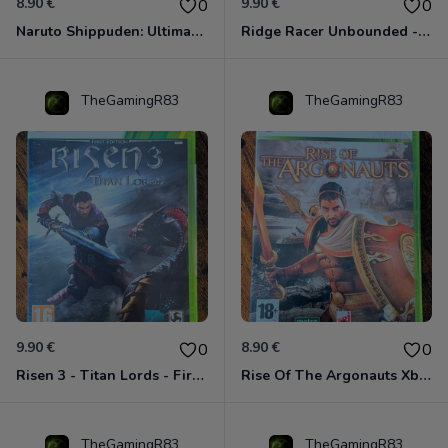
8.90 €
9.90 €
0
0
Naruto Shippuden: Ultimate Ninja Storm Generations - Card Edition Xbox 360
Ridge Racer Unbounded - Édition Limitée Xbox 360
TheGamingR83
TheGamingR83
9.90 €
8.90 €
0
0
Risen 3 - Titan Lords - First Edition Xbox 360
Rise Of The Argonauts Xbox 360
TheGamingR83
TheGamingR83