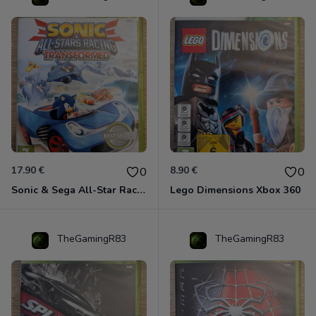
17.90 €
8.90 €
0
0
Sonic & Sega All-Star Racing - Transformed Xbox 360
Lego Dimensions Xbox 360
TheGamingR83
TheGamingR83