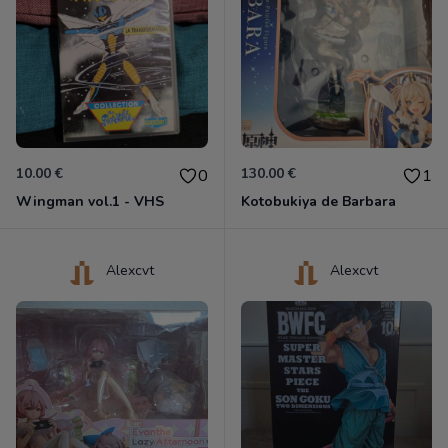
10.00 €
130.00 €
0
1
Wingman vol.1 - VHS
Kotobukiya de Barbara
Alexcvt
Alexcvt