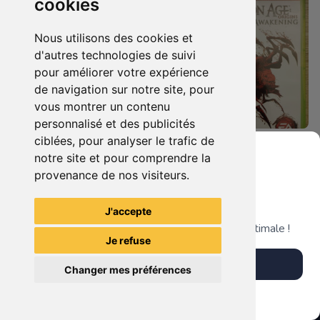
cookies
Nous utilisons des cookies et
d'autres technologies de suivi
pour améliorer votre expérience
de navigation sur notre site, pour
vous montrer un contenu
personnalisé et des publicités
ciblées, pour analyser le trafic de
8.90 €
14.90 €
0
0
notre site et pour comprendre la
Dragon Age Origins Xbox 360
Dragon Age Origins - Awakening Xbox 360
provenance de nos visiteurs.
Grenier du Geek
J'accepte
TheGamingR83
TheGamingR83
Télécharge notre app pour une expérience optimale !
Je refuse
Télécharger l'app
Changer mes préférences
Plus tard
Vendre