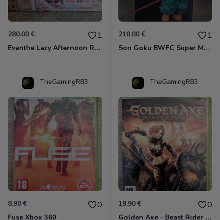
280.00 €
210.00 €
1
1
Evanthe Lazy Afternoon Red Pride of Eden
Son Goku BWFC Super Master Stars
TheGamingR83
TheGamingR83
8.90 €
19.90 €
0
0
Fuse Xbox 360
Golden Axe - Beast Rider Xbox 360