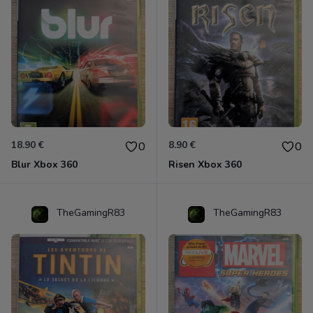
18.90 €
8.90 €
0
0
Blur Xbox 360
Risen Xbox 360
TheGamingR83
TheGamingR83