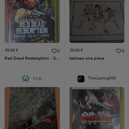
29.90 €
20.00 €
0
0
Red Dead Redemption - Game Of The Year Xbox 360
tableau one piece
.t..r.p.
TheGamingR83