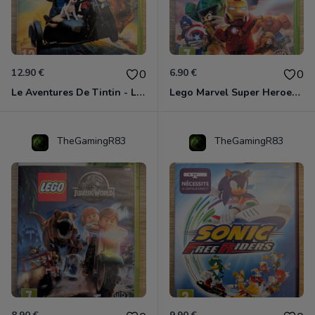
12.90 €
6.90 €
0
0
Le Aventures De Tintin - Le Secret De La Licorne Xbox 360
Lego Marvel Super Heroes Xbox 360
TheGamingR83
TheGamingR83