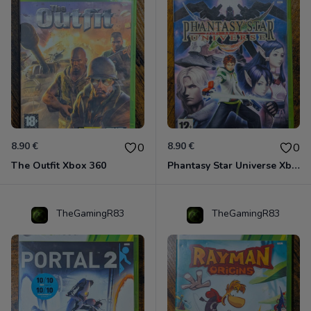
8.90 €
8.90 €
0
0
The Outfit Xbox 360
Phantasy Star Universe Xbox 360
TheGamingR83
TheGamingR83