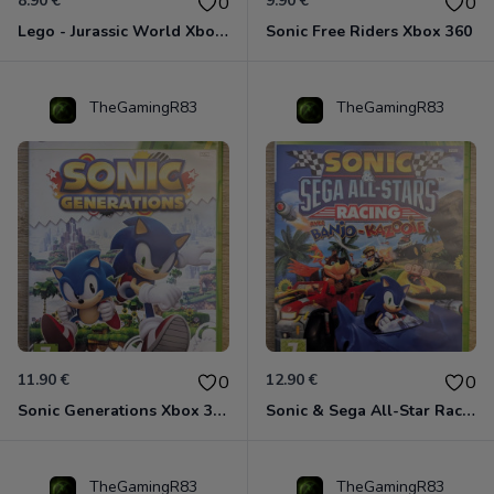
8.90 €
9.90 €
0
0
Lego - Jurassic World Xbox 360
Sonic Free Riders Xbox 360
TheGamingR83
TheGamingR83
11.90 €
12.90 €
0
0
Sonic Generations Xbox 360
Sonic & Sega All-Star Racing avec Banjo-Kazooie Xbox 360
TheGamingR83
TheGamingR83