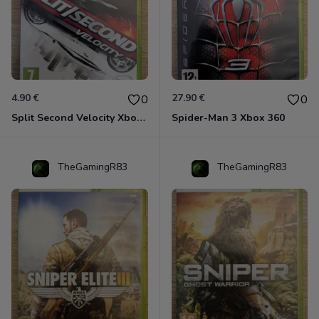
4.90 €
27.90 €
0
0
Split Second Velocity Xbox 360
Spider-Man 3 Xbox 360
TheGamingR83
TheGamingR83