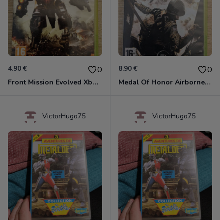
4.90 €
8.90 €
0
0
Front Mission Evolved Xbox 360
Medal Of Honor Airborne Xbox 360
VictorHugo75
VictorHugo75