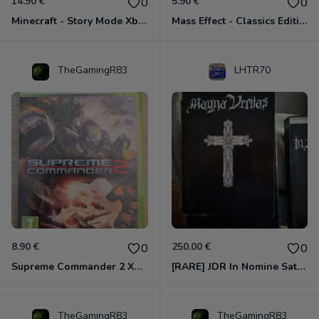
14.90 €
5.90 €
0
0
Minecraft - Story Mode Xbox 360
Mass Effect - Classics Edition Xbox 360
TheGamingR83
LHTR70
8.90 €
250.00 €
0
0
Supreme Commander 2 Xbox 360
[RARE] JDR In Nomine Satanis / Magna Veritas – 1ère Édition BOÎTE (DOS BLANC, 1989) - CROC / Siroz
TheGamingR83
TheGamingR83