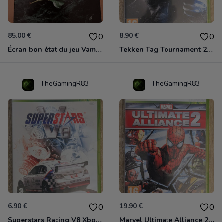
85.00 €
8.90 €
0
0
Écran bon état du jeu Vampire et livre de règles « la mascarade » état d’usage
Tekken Tag Tournament 2 Xbox 360
TheGamingR83
TheGamingR83
6.90 €
19.90 €
0
0
Superstars Racing V8 Xbox 360
Marvel Ultimate Alliance 2 Xbox 360