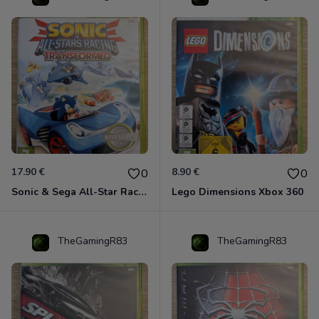
17.90 €
8.90 €
0
0
Sonic & Sega All-Star Racing - Transformed Xbox 360
Lego Dimensions Xbox 360
TheGamingR83
TheGamingR83