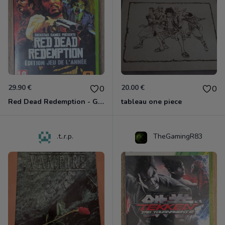
29.90 €
20.00 €
0
0
Red Dead Redemption - Game Of The Year Xbox 360
tableau one piece
.t..r.p.
TheGamingR83