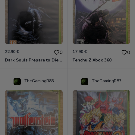
22.90 €
17.90 €
0
0
Dark Souls Prepare to Die Edition XBOX 360
Tenchu Z Xbox 360
TheGamingR83
TheGamingR83