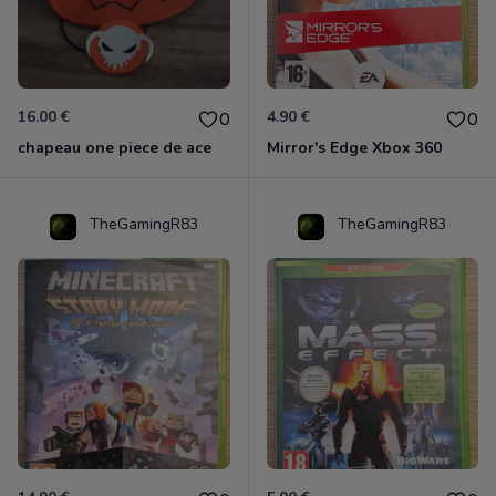
16.00 €
4.90 €
0
0
chapeau one piece de ace
Mirror's Edge Xbox 360
TheGamingR83
TheGamingR83