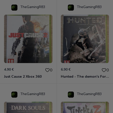
TheGamingR83
TheGamingR83
4.90 €
6.90 €
0
0
Just Cause 2 Xbox 360
Hunted - The demon's Forge Xbox 360 (Complet CIB)
TheGamingR83
TheGamingR83