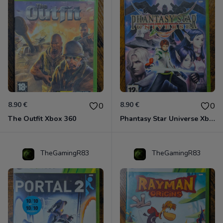
8.90 €
8.90 €
0
0
The Outfit Xbox 360
Phantasy Star Universe Xbox 360
TheGamingR83
TheGamingR83