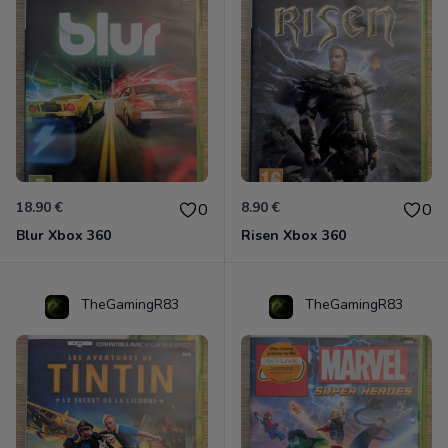
18.90 €
8.90 €
0
0
Blur Xbox 360
Risen Xbox 360
TheGamingR83
TheGamingR83