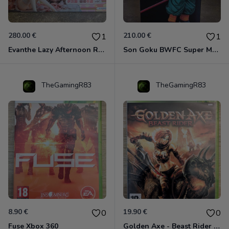
280.00 €
210.00 €
1
1
Evanthe Lazy Afternoon Red Pride of Eden
Son Goku BWFC Super Master Stars
TheGamingR83
TheGamingR83
8.90 €
19.90 €
0
0
Fuse Xbox 360
Golden Axe - Beast Rider Xbox 360