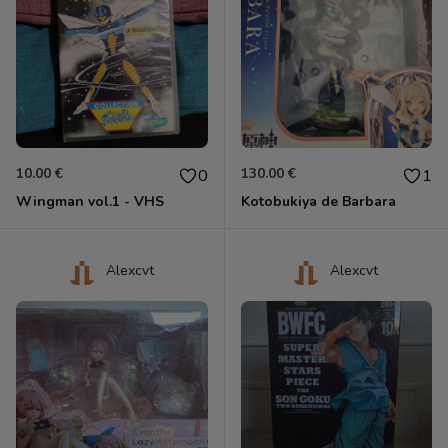
10.00 €
130.00 €
0
1
Wingman vol.1 - VHS
Kotobukiya de Barbara
Alexcvt
Alexcvt