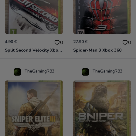
4.90 €
27.90 €
0
0
Split Second Velocity Xbox 360
Spider-Man 3 Xbox 360
TheGamingR83
TheGamingR83