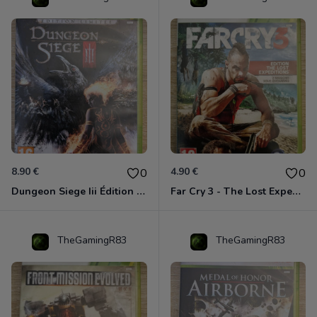
8.90 €
4.90 €
0
0
Dungeon Siege Iii Édition Limitée - Vf Intégrale Xbox 360
Far Cry 3 - The Lost Expeditions - Edition Spéciale Xbox 360
TheGamingR83
TheGamingR83