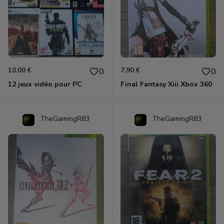
10.00 €
7.90 €
0
0
12 jeux vidéo pour PC
Final Fantasy Xiii Xbox 360
TheGamingR83
TheGamingR83