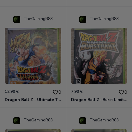
TheGamingR83
TheGamingR83
12.90 €
7.90 €
0
0
Dragon Ball Z - Ultimate Tenkaichi Xbox 360
Dragon Ball Z : Burst Limit Xbox 360
TheGamingR83
TheGamingR83