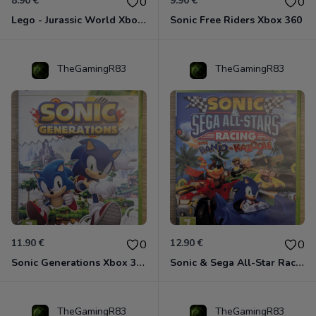
8.90 €
9.90 €
0
0
Lego - Jurassic World Xbox 360
Sonic Free Riders Xbox 360
TheGamingR83
TheGamingR83
11.90 €
12.90 €
0
0
Sonic Generations Xbox 360
Sonic & Sega All-Star Racing avec Banjo-Kazooie Xbox 360
TheGamingR83
TheGamingR83