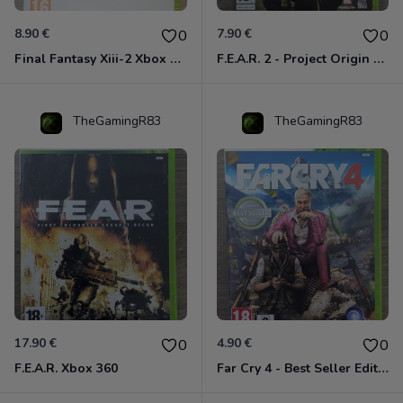
8.90 €
7.90 €
0
0
Final Fantasy Xiii-2 Xbox 360
F.E.A.R. 2 - Project Origin Xbox 360
TheGamingR83
TheGamingR83
17.90 €
4.90 €
0
0
F.E.A.R. Xbox 360
Far Cry 4 - Best Seller Edition Xbox 360