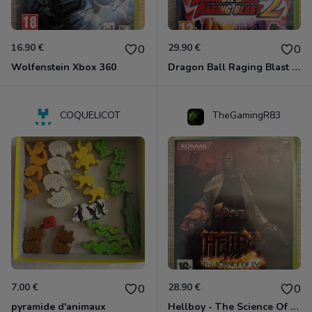
16.90 €
29.90 €
0
0
Wolfenstein Xbox 360
Dragon Ball Raging Blast 2 Xbox 360
COQUELICOT
TheGamingR83
7.00 €
28.90 €
0
0
pyramide d'animaux
Hellboy - The Science Of Evil Xbox 360