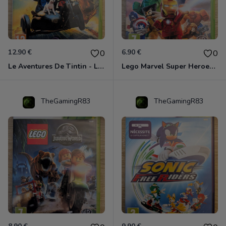
12.90 €
6.90 €
0
0
Le Aventures De Tintin - Le Secret De La Licorne Xbox 360
Lego Marvel Super Heroes Xbox 360
TheGamingR83
TheGamingR83