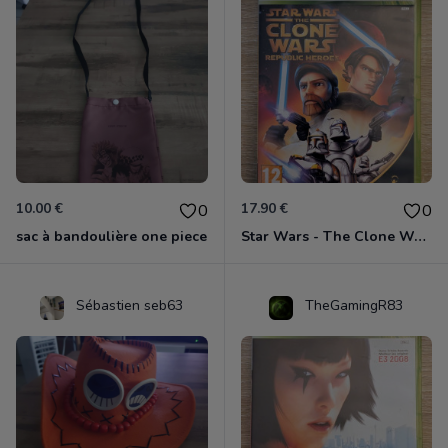
10.00 €
17.90 €
0
0
sac à bandoulière one piece
Star Wars - The Clone Wars - Les Héros De La République Xbox 360
Sébastien seb63
TheGamingR83