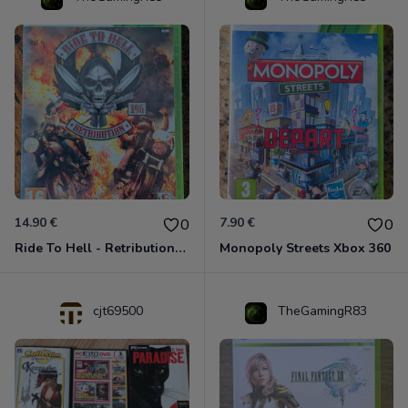
14.90 €
7.90 €
0
0
Ride To Hell - Retribution Xbox 360
Monopoly Streets Xbox 360
cjt69500
TheGamingR83