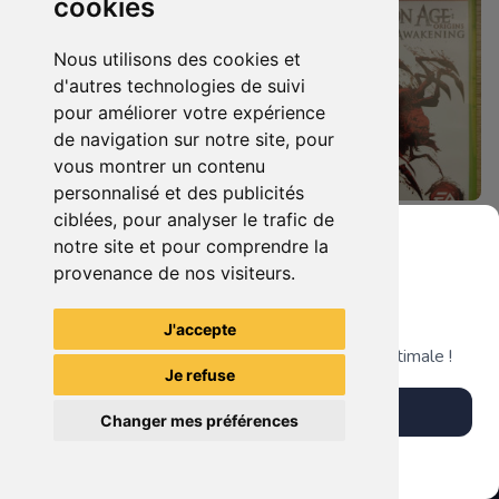
cookies
Nous utilisons des cookies et
d'autres technologies de suivi
pour améliorer votre expérience
de navigation sur notre site, pour
vous montrer un contenu
personnalisé et des publicités
ciblées, pour analyser le trafic de
8.90 €
14.90 €
0
0
notre site et pour comprendre la
Dragon Age Origins Xbox 360
Dragon Age Origins - Awakening Xbox 360
provenance de nos visiteurs.
Grenier du Geek
J'accepte
TheGamingR83
TheGamingR83
Télécharge notre app pour une expérience optimale !
Je refuse
Télécharger l'app
Changer mes préférences
Plus tard
Vendre