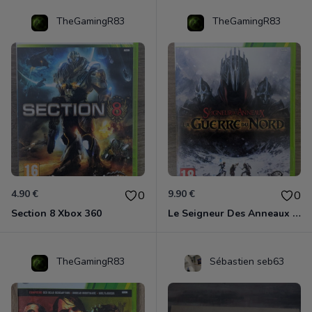
TheGamingR83
TheGamingR83
4.90 €
9.90 €
0
0
Section 8 Xbox 360
Le Seigneur Des Anneaux - La Guerre Du Nord Xbox 360
TheGamingR83
Sébastien seb63