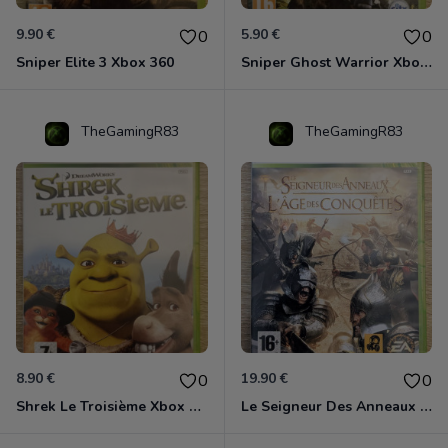
9.90 €
5.90 €
0
0
Sniper Elite 3 Xbox 360
Sniper Ghost Warrior Xbox 360
TheGamingR83
TheGamingR83
8.90 €
19.90 €
0
0
Shrek Le Troisième Xbox 360
Le Seigneur Des Anneaux - L'âge Des Conquêtes Xbox 360