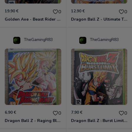
19.90 €
12.90 €
0
0
Golden Axe - Beast Rider Xbox 360
Dragon Ball Z - Ultimate Tenkaichi Xbox 360
TheGamingR83
TheGamingR83
6.90 €
7.90 €
0
0
Dragon Ball Z - Raging Blast Xbox 360
Dragon Ball Z : Burst Limit Xbox 360