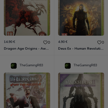
14.90 €
4.90 €
0
0
Dragon Age Origins - Awakening Xbox 360
Deus Ex - Human Revolution Xbox 360
TheGamingR83
TheGamingR83