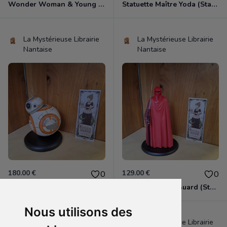
Wonder Woman & Young Diana (tirée de "Wonder Woman 1984")
Statuette Maître Yoda (Star Wars).
La Mystérieuse Librairie
La Mystérieuse Librairie
Nantaise
Nantaise
180.00 €
129.00 €
0
0
Statuette BB-8 (Star Wars).
Statuette Royal Guard (Star Wars).
Nous utilisons des
La Mystérieuse Librairie
La Mystérieuse Librairie