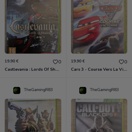
19.90 €
19.90 €
0
0
Castlevania : Lords Of Shadow Xbox 360
Cars 3 - Course Vers La Victoire Xbox 360
TheGamingR83
TheGamingR83