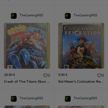
TheGamingR83
TheGamingR83
28.90 €
9.90 €
0
0
Crash of The Titans Xbox 360
Sid Meier's Civilization Revolution Xbox 360
TheGamingR83
TheGamingR83