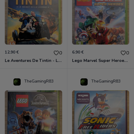
12.90 €
6.90 €
0
0
Le Aventures De Tintin - Le Secret De La Licorne Xbox 360
Lego Marvel Super Heroes Xbox 360
TheGamingR83
TheGamingR83