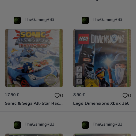
TheGamingR83
TheGamingR83
17.90 €
8.90 €
0
0
Sonic & Sega All-Star Racing - Transformed Xbox 360
Lego Dimensions Xbox 360
TheGamingR83
TheGamingR83