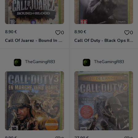
8.90 €
8.90 €
0
0
Call Of Juarez - Bound In Blood Xbox 360
Call Of Duty - Black Ops II Xbox 360
TheGamingR83
TheGamingR83