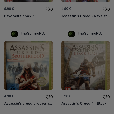
9.90 €
4.90 €
0
0
Bayonetta Xbox 360
Assassin's Creed - Revelations - Classics Edition Xbox 360
TheGamingR83
TheGamingR83
4.90 €
6.90 €
0
0
Assassin's creed brotherhood édition Special Xbox 360 classics
Assassin's Creed 4 - Black Flag - Edition Benelux Xbox 360