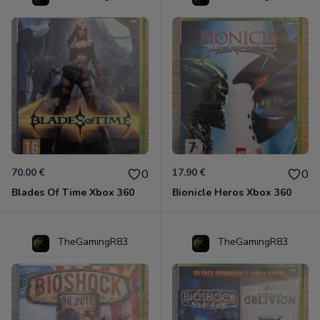
70.00 €
17.90 €
0
0
Blades Of Time Xbox 360
Bionicle Heros Xbox 360
TheGamingR83
TheGamingR83