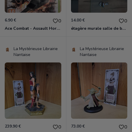
6.90 €
14.00 €
0
0
Ace Combat - Assault Horizon Xbox 360
étagère murale salle de bain
La Mystérieuse Librairie
La Mystérieuse Librairie
Nantaise
Nantaise
239.90 €
73.00 €
0
0