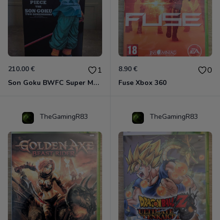
210.00 €
8.90 €
1
0
Son Goku BWFC Super Master Stars
Fuse Xbox 360
TheGamingR83
TheGamingR83