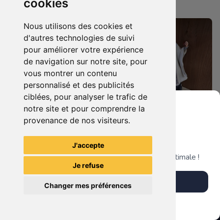
cookies
Nantaise
Nantaise
Nous utilisons des cookies et
d'autres technologies de suivi
pour améliorer votre expérience
de navigation sur notre site, pour
vous montrer un contenu
personnalisé et des publicités
ciblées, pour analyser le trafic de
notre site et pour comprendre la
provenance de nos visiteurs.
99.90 €
189.90 €
0
0
Statuette Harley Quinn
Grenier du Geek
Statuette Saruman (Christopher Lee), Le Seigneur des Anneaux.
J'accepte
Télécharge notre app pour une expérience optimale !
Je refuse
La Mystérieuse Librairie
La Mystérieuse Librairie
Télécharger l'app
Nantaise
Nantaise
Changer mes préférences
Plus tard
Vendre