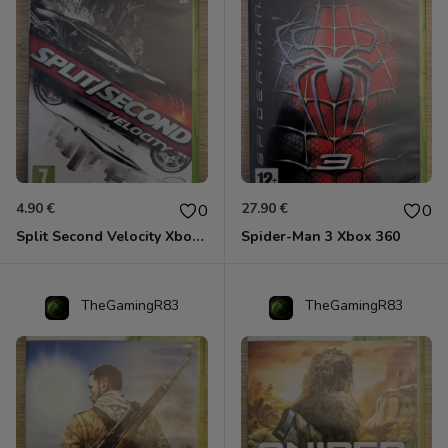
4.90 €
27.90 €
0
0
Split Second Velocity Xbox 360
Spider-Man 3 Xbox 360
TheGamingR83
TheGamingR83