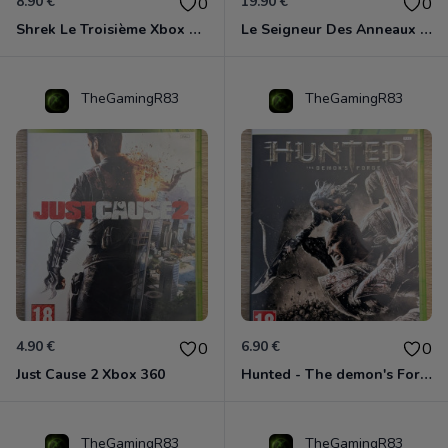
8.90 €
19.90 €
0
0
Shrek Le Troisième Xbox 360
Le Seigneur Des Anneaux - L'âge Des Conquêtes Xbox 360
TheGamingR83
TheGamingR83
4.90 €
6.90 €
0
0
Just Cause 2 Xbox 360
Hunted - The demon's Forge Xbox 360 (Complet CIB)
TheGamingR83
TheGamingR83