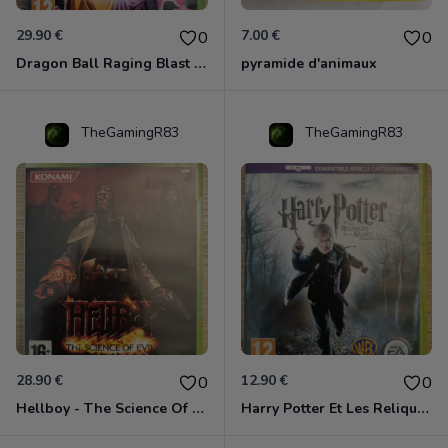
29.90 €
7.00 €
0
0
Dragon Ball Raging Blast 2 Xbox 360
pyramide d'animaux
TheGamingR83
TheGamingR83
28.90 €
12.90 €
0
0
Hellboy - The Science Of Evil Xbox 360
Harry Potter Et Les Reliques De La Mort - 1ère Partie Xbox 360