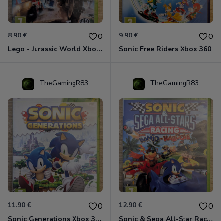
8.90 €
9.90 €
0
0
Lego - Jurassic World Xbox 360
Sonic Free Riders Xbox 360
TheGamingR83
TheGamingR83
11.90 €
12.90 €
0
0
Sonic Generations Xbox 360
Sonic & Sega All-Star Racing avec Banjo-Kazooie Xbox 360