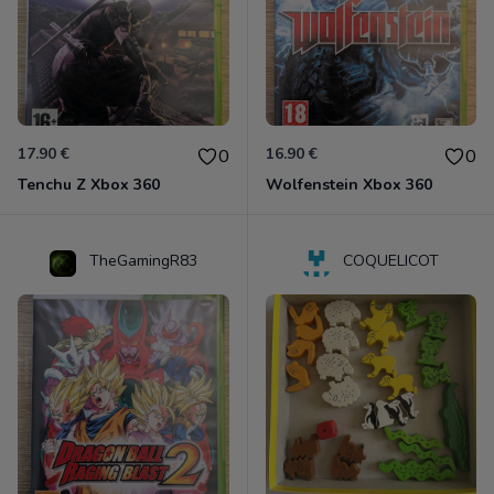
17.90 €
16.90 €
0
0
Tenchu Z Xbox 360
Wolfenstein Xbox 360
TheGamingR83
COQUELICOT