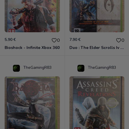
5.90 €
7.90 €
0
0
Bioshock - Infinite Xbox 360
Duo : The Elder Scrolls Iv - Oblivion + Bioshock Xbox 360
TheGamingR83
TheGamingR83