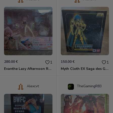
280.00 €
150.00 €
1
1
Evanthe Lazy Afternoon Red Pride of Eden
Myth Cloth EX Saga des Gémeaux
Alexcvt
TheGamingR83