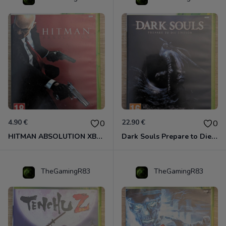
4.90 €
22.90 €
0
0
HITMAN ABSOLUTION XBOX 360
Dark Souls Prepare to Die Edition XBOX 360
TheGamingR83
TheGamingR83