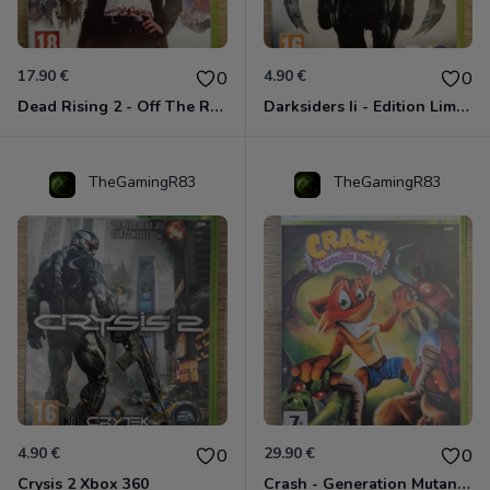
17.90 €
4.90 €
0
0
Dead Rising 2 - Off The Record Xbox 360
Darksiders Ii - Edition Limitée Xbox 360
TheGamingR83
TheGamingR83
4.90 €
29.90 €
0
0
Crysis 2 Xbox 360
Crash - Generation Mutant Xbox 360