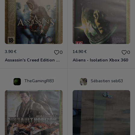
3.90 €
14.90 €
0
0
Assassin's Creed Edition Classics Xbox 360
Aliens - Isolation Xbox 360
TheGamingR83
Sébastien seb63