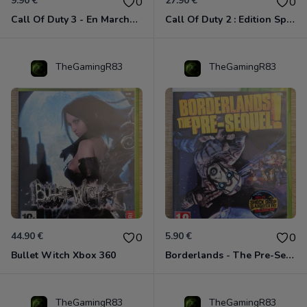
9.90 €
27.90 €
0
0
Call Of Duty 3 - En Marche Vers Paris Xbox 360
Call Of Duty 2 : Edition Spéciale Xbox 360 GOTY
TheGamingR83
TheGamingR83
44.90 €
5.90 €
0
0
Bullet Witch Xbox 360
Borderlands - The Pre-Sequel ! Xbox 360
TheGamingR83
TheGamingR83