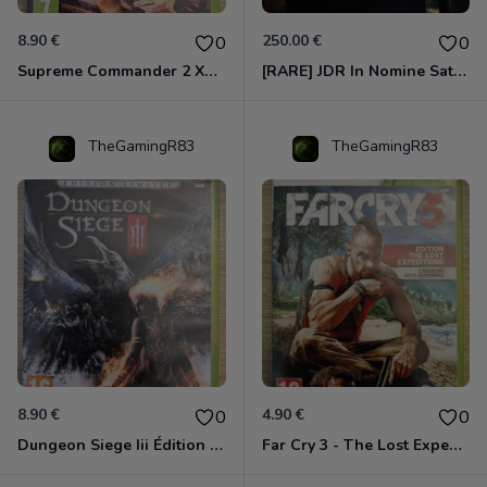
8.90 €
250.00 €
0
0
Supreme Commander 2 Xbox 360
[RARE] JDR In Nomine Satanis / Magna Veritas – 1ère Édition BOÎTE (DOS BLANC, 1989) - CROC / Siroz
TheGamingR83
TheGamingR83
8.90 €
4.90 €
0
0
Dungeon Siege Iii Édition Limitée - Vf Intégrale Xbox 360
Far Cry 3 - The Lost Expeditions - Edition Spéciale Xbox 360