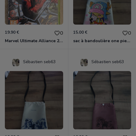
19.90 €
15.00 €
0
0
Marvel Ultimate Alliance 2 Xbox 360
sac à bandoulière one piece chopper
Sébastien seb63
Sébastien seb63