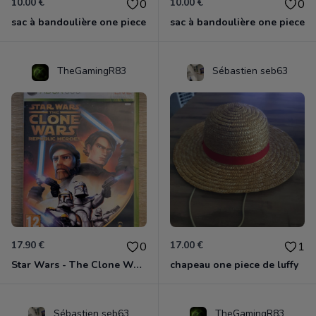
10.00 €
10.00 €
0
0
sac à bandoulière one piece
sac à bandoulière one piece
TheGamingR83
Sébastien seb63
17.90 €
17.00 €
0
1
Star Wars - The Clone Wars - Les Héros De La République Xbox 360
chapeau one piece de luffy
Sébastien seb63
TheGamingR83