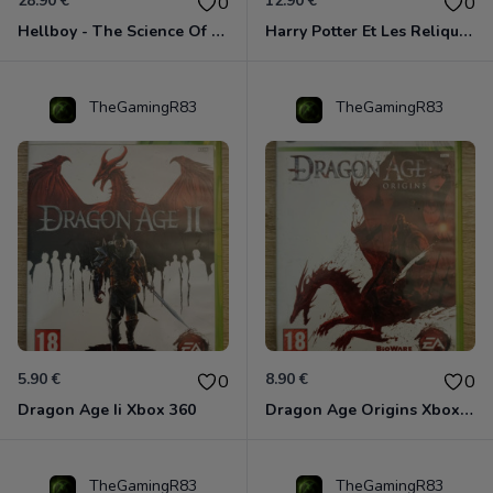
28.90 €
12.90 €
0
0
Hellboy - The Science Of Evil Xbox 360
Harry Potter Et Les Reliques De La Mort - 1ère Partie Xbox 360
TheGamingR83
TheGamingR83
5.90 €
8.90 €
0
0
Dragon Age Ii Xbox 360
Dragon Age Origins Xbox 360
TheGamingR83
TheGamingR83