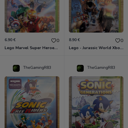
6.90 €
8.90 €
0
0
Lego Marvel Super Heroes Xbox 360
Lego - Jurassic World Xbox 360
TheGamingR83
TheGamingR83