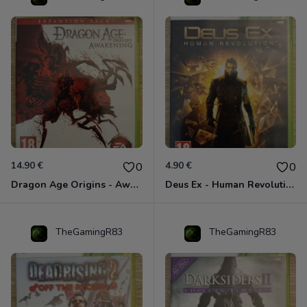
14.90 €
4.90 €
0
0
Dragon Age Origins - Awakening Xbox 360
Deus Ex - Human Revolution Xbox 360
TheGamingR83
TheGamingR83