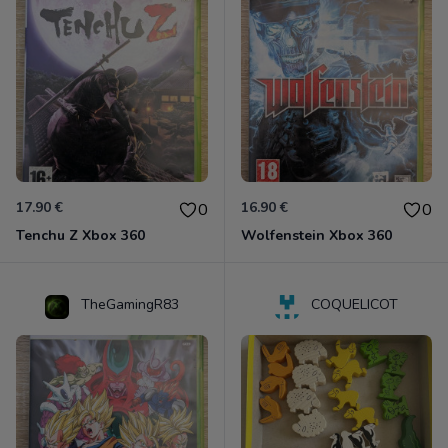
17.90 €
16.90 €
0
0
Tenchu Z Xbox 360
Wolfenstein Xbox 360
TheGamingR83
COQUELICOT