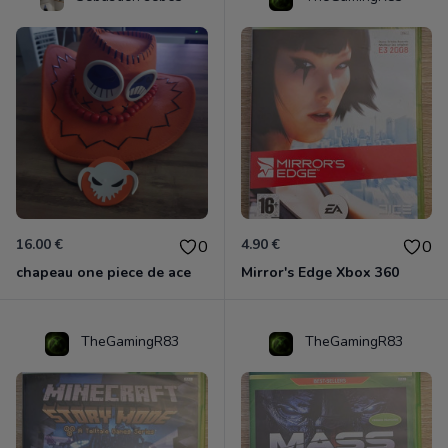
16.00 €
4.90 €
0
0
chapeau one piece de ace
Mirror's Edge Xbox 360
TheGamingR83
TheGamingR83