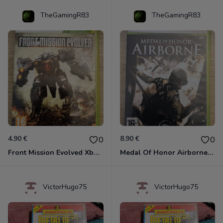
TheGamingR83
TheGamingR83
4.90 €
8.90 €
0
0
Front Mission Evolved Xbox 360
Medal Of Honor Airborne Xbox 360
VictorHugo75
VictorHugo75