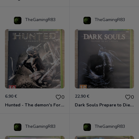
TheGamingR83
TheGamingR83
6.90 €
22.90 €
0
0
Hunted - The demon's Forge Xbox 360 (Complet CIB)
Dark Souls Prepare to Die Edition XBOX 360
TheGamingR83
TheGamingR83