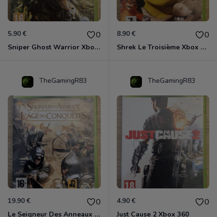
5.90 €
8.90 €
0
0
Sniper Ghost Warrior Xbox 360
Shrek Le Troisième Xbox 360
TheGamingR83
TheGamingR83
19.90 €
4.90 €
0
0
Le Seigneur Des Anneaux - L'âge Des Conquêtes Xbox 360
Just Cause 2 Xbox 360