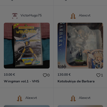
VictorHugo75
Alexcvt
10.00 €
130.00 €
0
1
Wingman vol.1 - VHS
Kotobukiya de Barbara
Alexcvt
Alexcvt