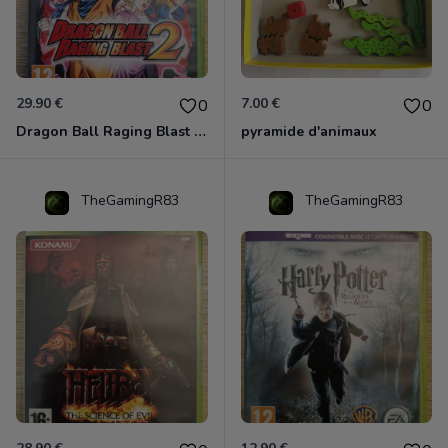
29.90 €
7.00 €
0
0
Dragon Ball Raging Blast 2 Xbox 360
pyramide d'animaux
TheGamingR83
TheGamingR83