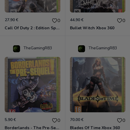
27.90 €
44.90 €
0
0
Call Of Duty 2 : Edition Spéciale Xbox 360 GOTY
Bullet Witch Xbox 360
TheGamingR83
TheGamingR83
5.90 €
70.00 €
0
0
Borderlands - The Pre-Sequel ! Xbox 360
Blades Of Time Xbox 360