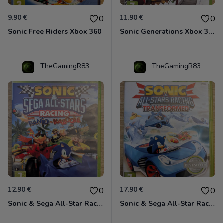
9.90 €
11.90 €
0
0
Sonic Free Riders Xbox 360
Sonic Generations Xbox 360
TheGamingR83
TheGamingR83
12.90 €
17.90 €
0
0
Sonic & Sega All-Star Racing avec Banjo-Kazooie Xbox 360
Sonic & Sega All-Star Racing - Transformed Xbox 360