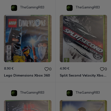
TheGamingR83
TheGamingR83
8.90 €
4.90 €
0
0
Lego Dimensions Xbox 360
Split Second Velocity Xbox 360
TheGamingR83
TheGamingR83