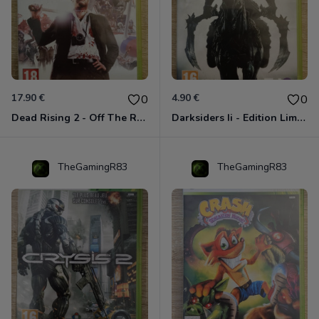
17.90 €
4.90 €
0
0
Dead Rising 2 - Off The Record Xbox 360
Darksiders Ii - Edition Limitée Xbox 360
TheGamingR83
TheGamingR83