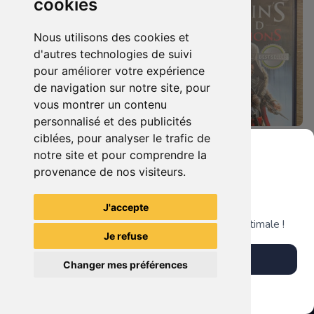
cookies
Nous utilisons des cookies et
d'autres technologies de suivi
pour améliorer votre expérience
de navigation sur notre site, pour
vous montrer un contenu
personnalisé et des publicités
ciblées, pour analyser le trafic de
7.90 €
4.90 €
0
0
notre site et pour comprendre la
Duo : The Elder Scrolls Iv - Oblivion + Bioshock Xbox 360
Assassin's Creed - Revelations - Classics Edition Xbox 360
provenance de nos visiteurs.
Grenier du Geek
J'accepte
TheGamingR83
TheGamingR83
Télécharge notre app pour une expérience optimale !
Je refuse
Télécharger l'app
Changer mes préférences
Plus tard
Vendre