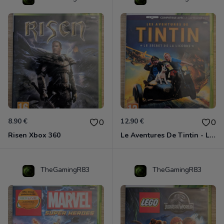
8.90 €
12.90 €
0
0
Risen Xbox 360
Le Aventures De Tintin - Le Secret De La Licorne Xbox 360
TheGamingR83
TheGamingR83