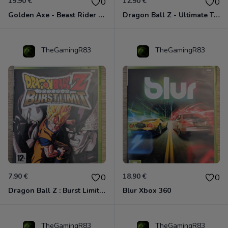
19.90 €
12.90 €
0
0
Golden Axe - Beast Rider Xbox 360
Dragon Ball Z - Ultimate Tenkaichi Xbox 360
TheGamingR83
TheGamingR83
7.90 €
18.90 €
0
0
Dragon Ball Z : Burst Limit Xbox 360
Blur Xbox 360
TheGamingR83
TheGamingR83