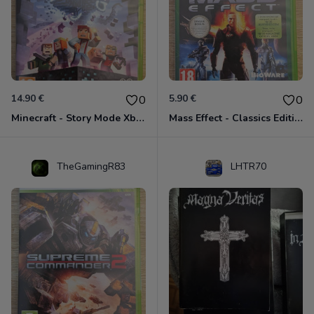
14.90 €
5.90 €
0
0
Minecraft - Story Mode Xbox 360
Mass Effect - Classics Edition Xbox 360
TheGamingR83
LHTR70