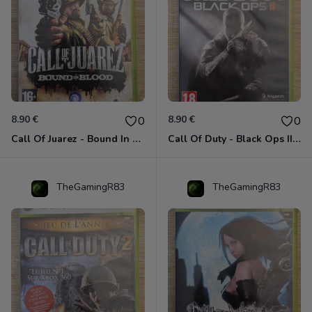
8.90 €
8.90 €
0
0
Call Of Juarez - Bound In Blood Xbox 360
Call Of Duty - Black Ops II Xbox 360
TheGamingR83
TheGamingR83