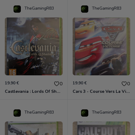
TheGamingR83
TheGamingR83
19.90 €
19.90 €
0
0
Castlevania : Lords Of Shadow Xbox 360
Cars 3 - Course Vers La Victoire Xbox 360
TheGamingR83
TheGamingR83