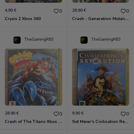
4.90 €
29.90 €
0
0
Crysis 2 Xbox 360
Crash - Generation Mutant Xbox 360
TheGamingR83
TheGamingR83
28.90 €
9.90 €
0
0
Crash of The Titans Xbox 360
Sid Meier's Civilization Revolution Xbox 360