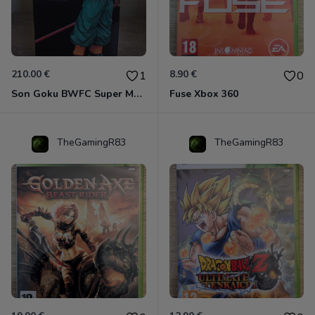
210.00 €
8.90 €
1
0
Son Goku BWFC Super Master Stars
Fuse Xbox 360
TheGamingR83
TheGamingR83