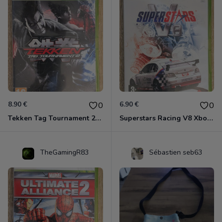
8.90 €
6.90 €
0
0
Tekken Tag Tournament 2 Xbox 360
Superstars Racing V8 Xbox 360
TheGamingR83
Sébastien seb63