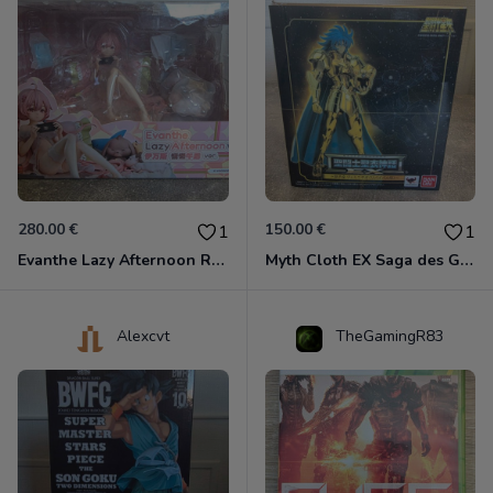
280.00 €
150.00 €
1
1
Evanthe Lazy Afternoon Red Pride of Eden
Myth Cloth EX Saga des Gémeaux
Alexcvt
TheGamingR83