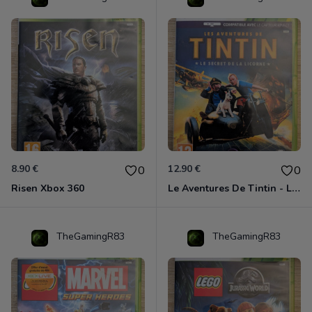
8.90 €
12.90 €
0
0
Risen Xbox 360
Le Aventures De Tintin - Le Secret De La Licorne Xbox 360
TheGamingR83
TheGamingR83