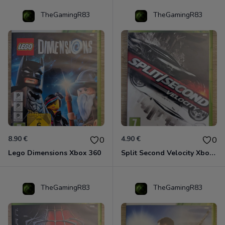
TheGamingR83
TheGamingR83
8.90 €
4.90 €
0
0
Lego Dimensions Xbox 360
Split Second Velocity Xbox 360
TheGamingR83
TheGamingR83