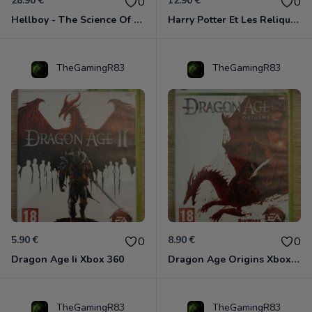
28.90 €
12.90 €
0
0
Hellboy - The Science Of Evil Xbox 360
Harry Potter Et Les Reliques De La Mort - 1ère Partie Xbox 360
TheGamingR83
TheGamingR83
5.90 €
8.90 €
0
0
Dragon Age Ii Xbox 360
Dragon Age Origins Xbox 360
TheGamingR83
TheGamingR83