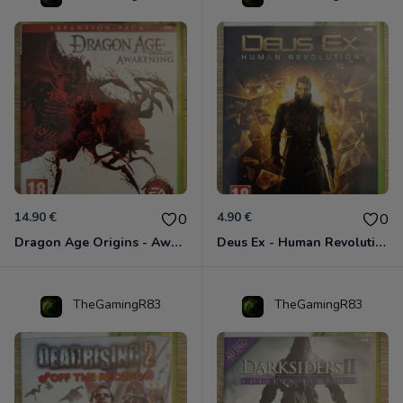
14.90 €
4.90 €
0
0
Dragon Age Origins - Awakening Xbox 360
Deus Ex - Human Revolution Xbox 360
TheGamingR83
TheGamingR83