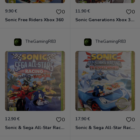
9.90 €
11.90 €
0
0
Sonic Free Riders Xbox 360
Sonic Generations Xbox 360
TheGamingR83
TheGamingR83
12.90 €
17.90 €
0
0
Sonic & Sega All-Star Racing avec Banjo-Kazooie Xbox 360
Sonic & Sega All-Star Racing - Transformed Xbox 360