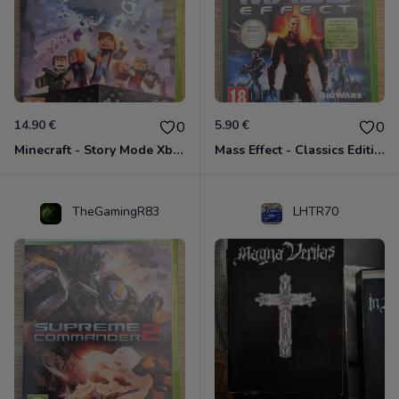
14.90 €
5.90 €
0
0
Minecraft - Story Mode Xbox 360
Mass Effect - Classics Edition Xbox 360
TheGamingR83
LHTR70