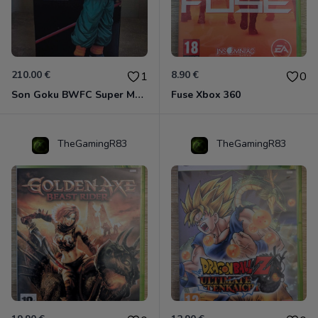
210.00 €
8.90 €
1
0
Son Goku BWFC Super Master Stars
Fuse Xbox 360
TheGamingR83
TheGamingR83