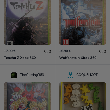
17.90 €
16.90 €
0
0
Tenchu Z Xbox 360
Wolfenstein Xbox 360
TheGamingR83
COQUELICOT