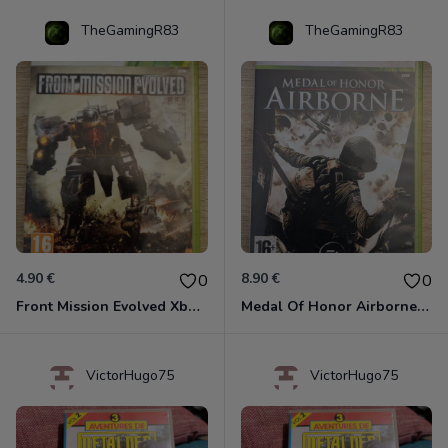
TheGamingR83
TheGamingR83
4.90 €
8.90 €
0
0
Front Mission Evolved Xbox 360
Medal Of Honor Airborne Xbox 360
VictorHugo75
VictorHugo75