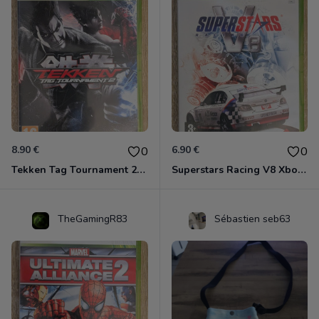
8.90 €
6.90 €
0
0
Tekken Tag Tournament 2 Xbox 360
Superstars Racing V8 Xbox 360
TheGamingR83
Sébastien seb63