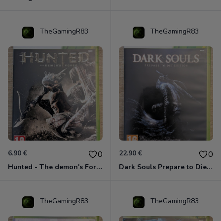
TheGamingR83
TheGamingR83
6.90 €
22.90 €
0
0
Hunted - The demon's Forge Xbox 360 (Complet CIB)
Dark Souls Prepare to Die Edition XBOX 360
TheGamingR83
TheGamingR83