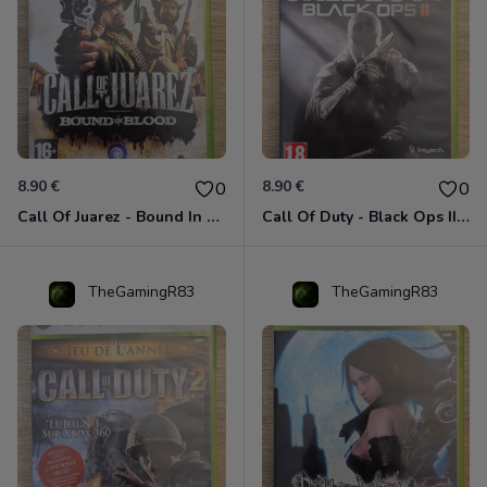
8.90 €
8.90 €
0
0
Call Of Juarez - Bound In Blood Xbox 360
Call Of Duty - Black Ops II Xbox 360
TheGamingR83
TheGamingR83