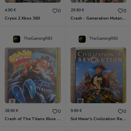
4.90 €
29.90 €
0
0
Crysis 2 Xbox 360
Crash - Generation Mutant Xbox 360
TheGamingR83
TheGamingR83
28.90 €
9.90 €
0
0
Crash of The Titans Xbox 360
Sid Meier's Civilization Revolution Xbox 360