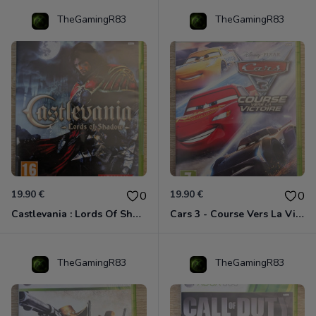
TheGamingR83
TheGamingR83
19.90 €
19.90 €
0
0
Castlevania : Lords Of Shadow Xbox 360
Cars 3 - Course Vers La Victoire Xbox 360
TheGamingR83
TheGamingR83