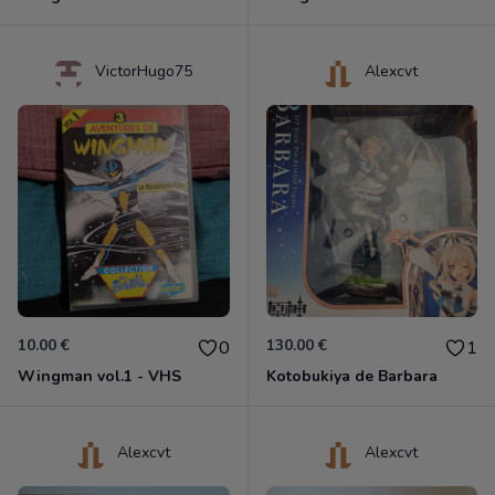
VictorHugo75
Alexcvt
10.00 €
130.00 €
0
1
Wingman vol.1 - VHS
Kotobukiya de Barbara
Alexcvt
Alexcvt