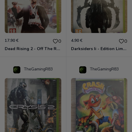
17.90 €
4.90 €
0
0
Dead Rising 2 - Off The Record Xbox 360
Darksiders Ii - Edition Limitée Xbox 360
TheGamingR83
TheGamingR83