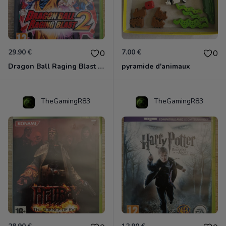
29.90 €
7.00 €
0
0
Dragon Ball Raging Blast 2 Xbox 360
pyramide d'animaux
TheGamingR83
TheGamingR83