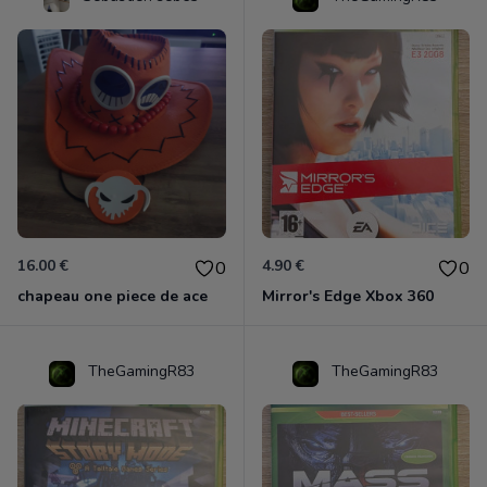
16.00 €
4.90 €
0
0
chapeau one piece de ace
Mirror's Edge Xbox 360
TheGamingR83
TheGamingR83