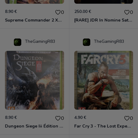
8.90 €
250.00 €
0
0
Supreme Commander 2 Xbox 360
[RARE] JDR In Nomine Satanis / Magna Veritas – 1ère Édition BOÎTE (DOS BLANC, 1989) - CROC / Siroz
TheGamingR83
TheGamingR83
8.90 €
4.90 €
0
0
Dungeon Siege Iii Édition Limitée - Vf Intégrale Xbox 360
Far Cry 3 - The Lost Expeditions - Edition Spéciale Xbox 360