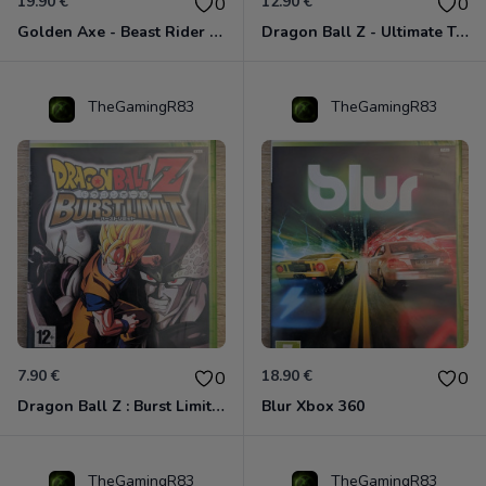
19.90 €
12.90 €
0
0
Golden Axe - Beast Rider Xbox 360
Dragon Ball Z - Ultimate Tenkaichi Xbox 360
TheGamingR83
TheGamingR83
7.90 €
18.90 €
0
0
Dragon Ball Z : Burst Limit Xbox 360
Blur Xbox 360
TheGamingR83
TheGamingR83