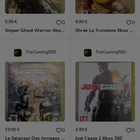
5.90 €
8.90 €
0
0
Sniper Ghost Warrior Xbox 360
Shrek Le Troisième Xbox 360
TheGamingR83
TheGamingR83
19.90 €
4.90 €
0
0
Le Seigneur Des Anneaux - L'âge Des Conquêtes Xbox 360
Just Cause 2 Xbox 360