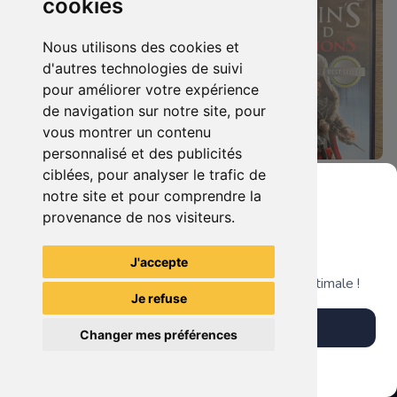
cookies
Nous utilisons des cookies et
d'autres technologies de suivi
pour améliorer votre expérience
de navigation sur notre site, pour
vous montrer un contenu
personnalisé et des publicités
ciblées, pour analyser le trafic de
7.90 €
4.90 €
0
0
notre site et pour comprendre la
Duo : The Elder Scrolls Iv - Oblivion + Bioshock Xbox 360
Assassin's Creed - Revelations - Classics Edition Xbox 360
provenance de nos visiteurs.
Grenier du Geek
J'accepte
TheGamingR83
TheGamingR83
Télécharge notre app pour une expérience optimale !
Je refuse
Télécharger l'app
Changer mes préférences
Plus tard
Vendre