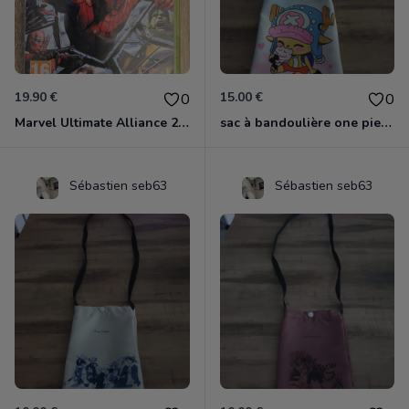
19.90 €
15.00 €
0
0
Marvel Ultimate Alliance 2 Xbox 360
sac à bandoulière one piece chopper
Sébastien seb63
Sébastien seb63