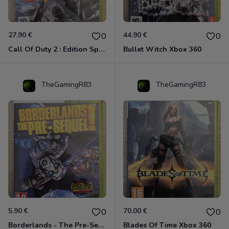
27.90 €
44.90 €
0
0
Call Of Duty 2 : Edition Spéciale Xbox 360 GOTY
Bullet Witch Xbox 360
TheGamingR83
TheGamingR83
5.90 €
70.00 €
0
0
Borderlands - The Pre-Sequel ! Xbox 360
Blades Of Time Xbox 360