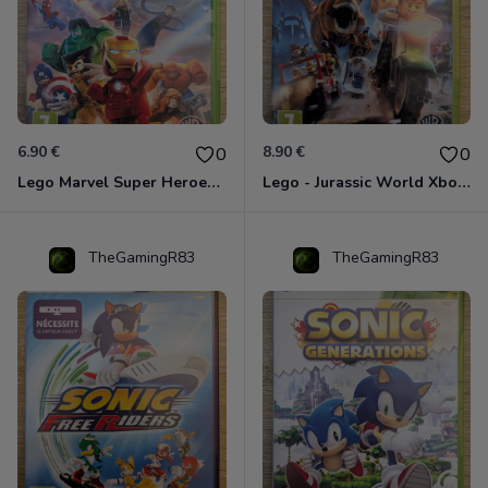
6.90 €
8.90 €
0
0
Lego Marvel Super Heroes Xbox 360
Lego - Jurassic World Xbox 360
TheGamingR83
TheGamingR83