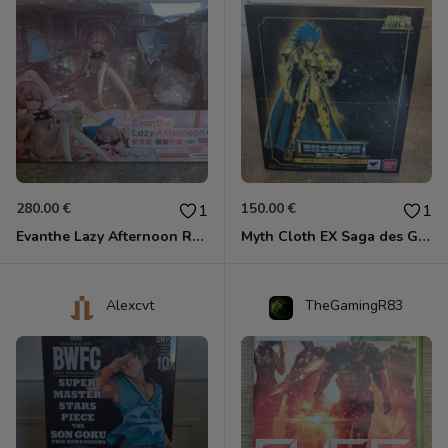
280.00 €
150.00 €
1
1
Evanthe Lazy Afternoon Red Pride of Eden
Myth Cloth EX Saga des Gémeaux
Alexcvt
TheGamingR83