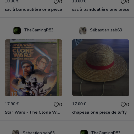
10.00 €
10.00 €
0
0
sac à bandoulière one piece
sac à bandoulière one piece
TheGamingR83
Sébastien seb63
17.90 €
17.00 €
0
0
Star Wars - The Clone Wars - Les Héros De La République Xbox 360
chapeau one piece de luffy
Sébastien seb63
TheGamingR83