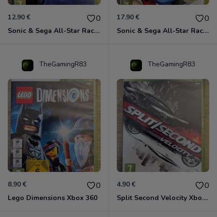
12.90 €
17.90 €
0
0
Sonic & Sega All-Star Racing avec Banjo-Kazooie Xbox 360
Sonic & Sega All-Star Racing - Transformed Xbox 360
TheGamingR83
TheGamingR83
8.90 €
4.90 €
0
0
Lego Dimensions Xbox 360
Split Second Velocity Xbox 360