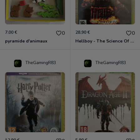
7.00 €
28.90 €
0
0
pyramide d'animaux
Hellboy - The Science Of Evil Xbox 360
TheGamingR83
TheGamingR83