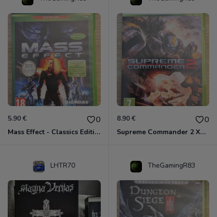
5.90 €
8.90 €
0
0
Mass Effect - Classics Edition Xbox 360
Supreme Commander 2 Xbox 360
LHTR70
TheGamingR83