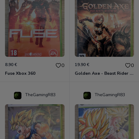
8.90 €
19.90 €
0
0
Fuse Xbox 360
Golden Axe - Beast Rider Xbox 360
TheGamingR83
TheGamingR83