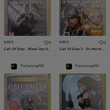
8.90 €
9.90 €
0
0
Call Of Duty - Black Ops II Xbox 360
Call Of Duty 3 - En Marche Vers Paris Xbox 360
TheGamingR83
TheGamingR83