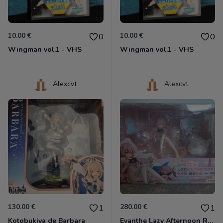
10.00 €
10.00 €
0
0
Wingman vol.1 - VHS
Wingman vol.1 - VHS
Alexcvt
Alexcvt
130.00 €
280.00 €
1
1
Kotobukiya de Barbara
Evanthe Lazy Afternoon Red Pride of Eden