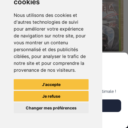
cookies
Nous utilisons des cookies et
d'autres technologies de suivi
pour améliorer votre expérience
de navigation sur notre site, pour
vous montrer un contenu
personnalisé et des publicités
ciblées, pour analyser le trafic de
7.90 €
9.90 €
0
0
notre site et pour comprendre la
Duo : The Elder Scrolls Iv - Oblivion + Bioshock Xbox 360
Bayonetta Xbox 360
provenance de nos visiteurs.
Grenier du Geek
J'accepte
TheGamingR83
TheGamingR83
Télécharge notre app pour une expérience optimale !
Je refuse
Télécharger l'app
Changer mes préférences
Plus tard
Vendre