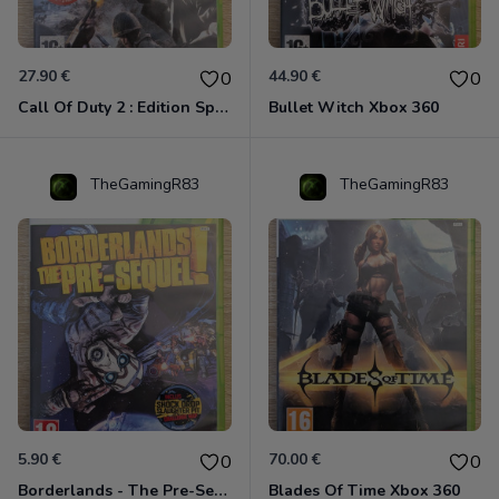
27.90 €
44.90 €
0
0
Call Of Duty 2 : Edition Spéciale Xbox 360 GOTY
Bullet Witch Xbox 360
TheGamingR83
TheGamingR83
5.90 €
70.00 €
0
0
Borderlands - The Pre-Sequel ! Xbox 360
Blades Of Time Xbox 360