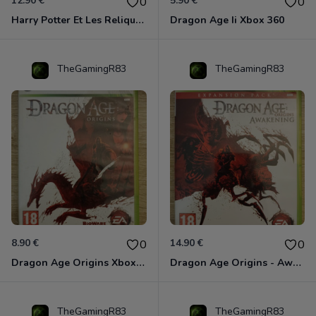
12.90 €
5.90 €
0
0
Harry Potter Et Les Reliques De La Mort - 1ère Partie Xbox 360
Dragon Age Ii Xbox 360
TheGamingR83
TheGamingR83
8.90 €
14.90 €
0
0
Dragon Age Origins Xbox 360
Dragon Age Origins - Awakening Xbox 360
TheGamingR83
TheGamingR83