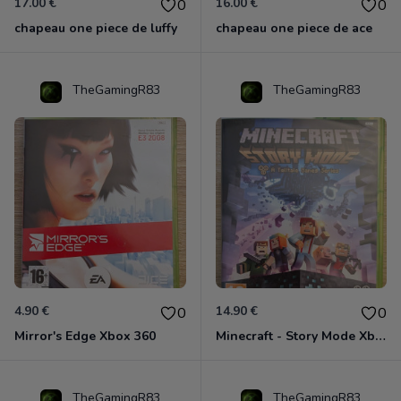
17.00 €
16.00 €
0
0
chapeau one piece de luffy
chapeau one piece de ace
TheGamingR83
TheGamingR83
4.90 €
14.90 €
0
0
Mirror's Edge Xbox 360
Minecraft - Story Mode Xbox 360
TheGamingR83
TheGamingR83