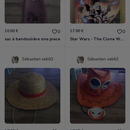
10.00 €
17.90 €
0
0
sac à bandoulière one piece
Star Wars - The Clone Wars - Les Héros De La République Xbox 360
Sébastien seb63
Sébastien seb63