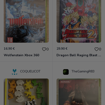
16.90 €
29.90 €
0
0
Wolfenstein Xbox 360
Dragon Ball Raging Blast 2 Xbox 360
COQUELICOT
TheGamingR83