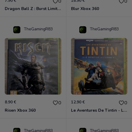
7.90 €
18.90 €
0
0
Dragon Ball Z : Burst Limit Xbox 360
Blur Xbox 360
TheGamingR83
TheGamingR83
8.90 €
12.90 €
0
0
Risen Xbox 360
Le Aventures De Tintin - Le Secret De La Licorne Xbox 360
TheGamingR83
TheGamingR83