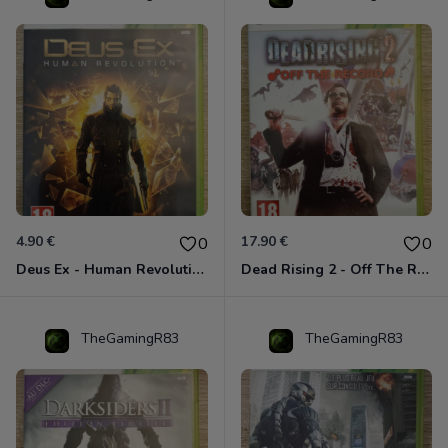
4.90 €
17.90 €
0
0
Deus Ex - Human Revolution Xbox 360
Dead Rising 2 - Off The Record Xbox 360
TheGamingR83
TheGamingR83