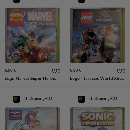
6.90 €
8.90 €
0
0
Lego Marvel Super Heroes Xbox 360
Lego - Jurassic World Xbox 360
TheGamingR83
TheGamingR83