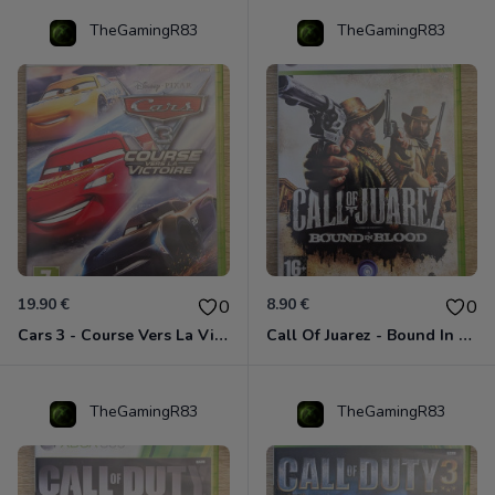
TheGamingR83
TheGamingR83
19.90 €
8.90 €
0
0
Cars 3 - Course Vers La Victoire Xbox 360
Call Of Juarez - Bound In Blood Xbox 360
TheGamingR83
TheGamingR83