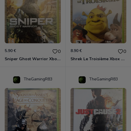
5.90 €
8.90 €
0
0
Sniper Ghost Warrior Xbox 360
Shrek Le Troisième Xbox 360
TheGamingR83
TheGamingR83