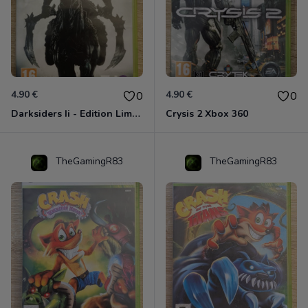
4.90 €
4.90 €
0
0
Darksiders Ii - Edition Limitée Xbox 360
Crysis 2 Xbox 360
TheGamingR83
TheGamingR83