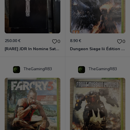
250.00 €
8.90 €
0
0
[RARE] JDR In Nomine Satanis / Magna Veritas – 1ère Édition BOÎTE (DOS BLANC, 1989) - CROC / Siroz
Dungeon Siege Iii Édition Limitée - Vf Intégrale Xbox 360
TheGamingR83
TheGamingR83