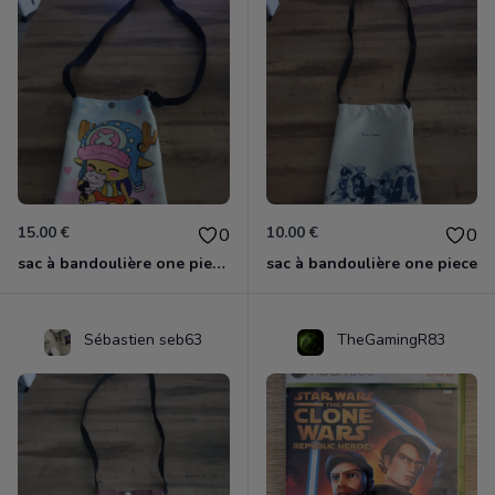
15.00 €
10.00 €
0
0
sac à bandoulière one piece chopper
sac à bandoulière one piece
Sébastien seb63
TheGamingR83