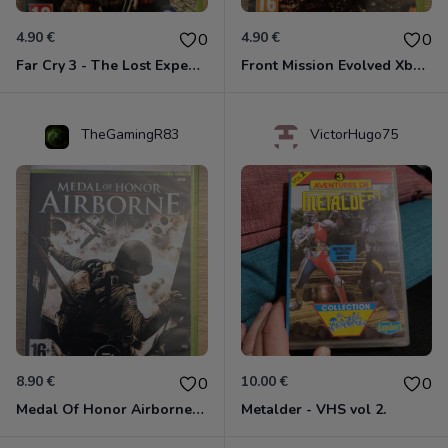
4.90 €
4.90 €
0
0
Far Cry 3 - The Lost Expeditions - Edition Spéciale Xbox 360
Front Mission Evolved Xbox 360
TheGamingR83
VictorHugo75
8.90 €
10.00 €
0
0
Medal Of Honor Airborne Xbox 360
Metalder - VHS vol 2.