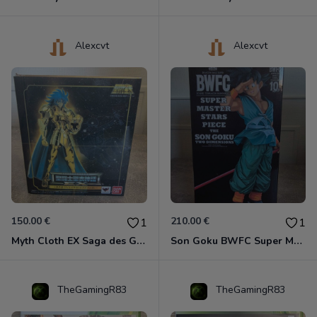
Alexcvt
Alexcvt
150.00 €
210.00 €
1
1
Myth Cloth EX Saga des Gémeaux
Son Goku BWFC Super Master Stars
TheGamingR83
TheGamingR83