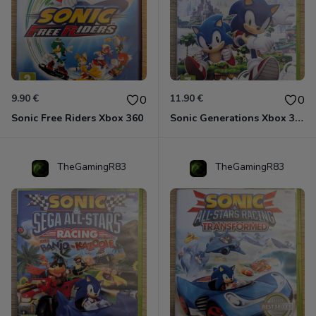
9.90 €
11.90 €
0
0
Sonic Free Riders Xbox 360
Sonic Generations Xbox 360
TheGamingR83
TheGamingR83