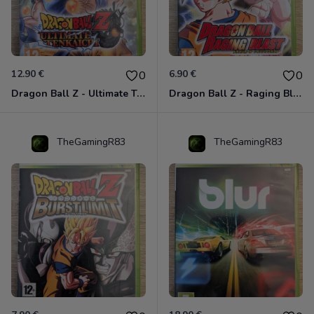
12.90 €
6.90 €
0
0
Dragon Ball Z - Ultimate Tenkaichi Xbox 360
Dragon Ball Z - Raging Blast Xbox 360
TheGamingR83
TheGamingR83