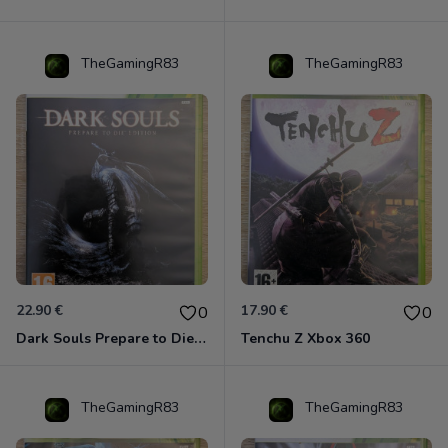
TheGamingR83
TheGamingR83
22.90 €
17.90 €
0
0
Dark Souls Prepare to Die Edition XBOX 360
Tenchu Z Xbox 360
TheGamingR83
TheGamingR83