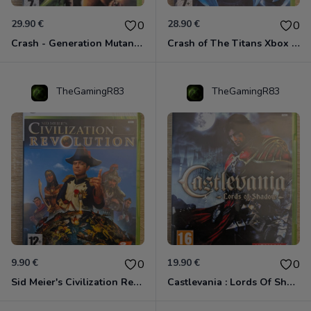
29.90 €
28.90 €
0
0
Crash - Generation Mutant Xbox 360
Crash of The Titans Xbox 360
TheGamingR83
TheGamingR83
9.90 €
19.90 €
0
0
Sid Meier's Civilization Revolution Xbox 360
Castlevania : Lords Of Shadow Xbox 360