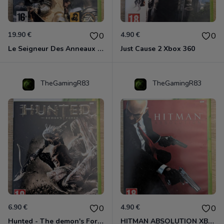
19.90 €
4.90 €
0
0
Le Seigneur Des Anneaux - L'âge Des Conquêtes Xbox 360
Just Cause 2 Xbox 360
TheGamingR83
TheGamingR83
6.90 €
4.90 €
0
0
Hunted - The demon's Forge Xbox 360 (Complet CIB)
HITMAN ABSOLUTION XBOX 360