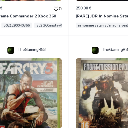
 €
250.00 €
0
reme Commander 2 Xbox 360
5021290040366
sc2 360/inplay/fra
in nomine satanis / magna veri
TheGamingR83
TheGamingR8