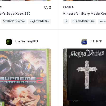
 €
14.90 €
0
or's Edge Xbox 360
Minecraft - Story Mode Xb
5030931064654
dgf7606160is
l2
5060146463164
mcs
TheGamingR83
LHTR70