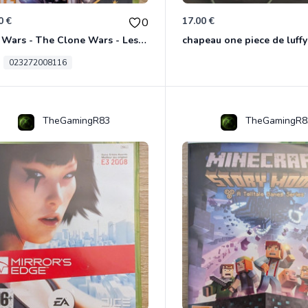
0 €
17.00 €
0
Star Wars - The Clone Wars - Les Héros De La République Xbox 360
chapeau one piece de luffy
023272008116
TheGamingR83
TheGamingR8