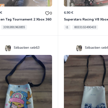
 €
6.90 €
0
ken Tag Tournament 2 Xbox 360
Superstars Racing V8 Xbo
3391891963855
l1
8033102490433
Sébastien seb63
Sébastien seb