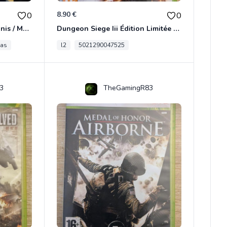
8.90 €
0
0
[RARE] JDR In Nomine Satanis / Magna Veritas – 1ère Édition BOÎTE (DOS BLANC, 1989) - CROC / Siroz
Dungeon Siege Iii Édition Limitée - Vf Intégrale Xbox 360
tas
l2
5021290047525
3
TheGamingR83