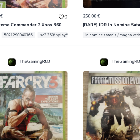
 €
250.00 €
0
reme Commander 2 Xbox 360
5021290040366
sc2 360/inplay/fra
in nomine satanis / magna veri
TheGamingR83
TheGamingR8