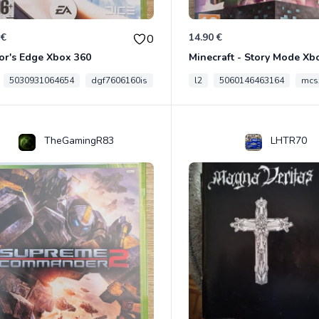
 €
14.90 €
0
or's Edge Xbox 360
Minecraft - Story Mode Xb
5030931064654
dgf7606160is
l2
5060146463164
mcs
TheGamingR83
LHTR70