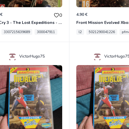
 €
4.90 €
0
Far Cry 3 - The Lost Expeditions - Edition Spéciale Xbox 360
Front Mission Evolved Xbo
3307215639689
300047911
l2
5021290041226
pfme
VictorHugo75
VictorHugo7