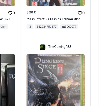
5.90 €
0
0
ox 360
Mass Effect - Classics Edition Xbox 360
x3bx
l2
882224751377
m5900077
TheGamingR83