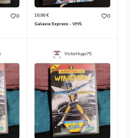
10.00 €
0
0
Galaxie Express - VHS
5
VictorHugo75