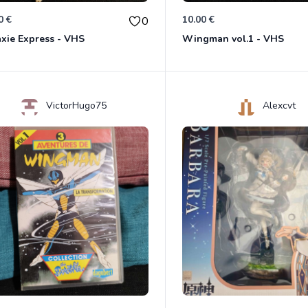
0 €
10.00 €
0
xie Express - VHS
Wingman vol.1 - VHS
VictorHugo75
Alexcvt