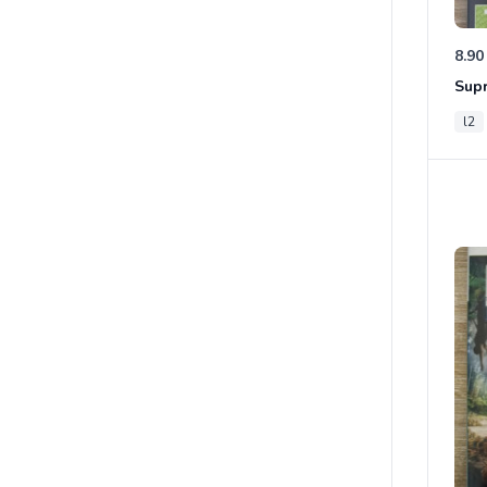
8.90
Sup
l2