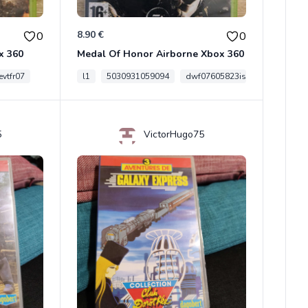
8.90 €
0
0
x 360
Medal Of Honor Airborne Xbox 360
vtfr07
l1
5030931059094
dwf07605823is
5
VictorHugo75