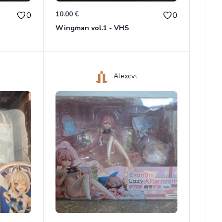
10.00 €
0
0
Wingman vol.1 - VHS
Alexcvt