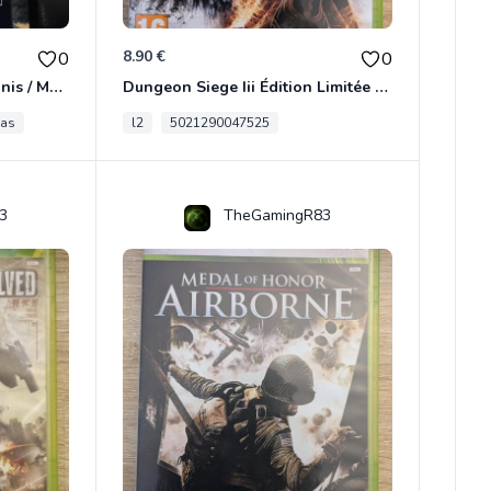
8.90 €
0
0
[RARE] JDR In Nomine Satanis / Magna Veritas – 1ère Édition BOÎTE (DOS BLANC, 1989) - CROC / Siroz
Dungeon Siege Iii Édition Limitée - Vf Intégrale Xbox 360
tas
l2
5021290047525
3
TheGamingR83