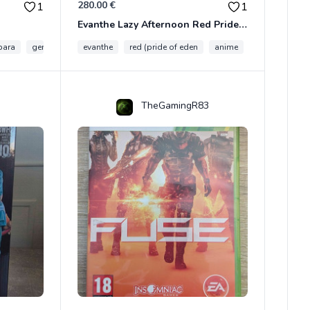
280.00 €
1
1
Evanthe Lazy Afternoon Red Pride of Eden
bara
genshin impact
evanthe
red (pride of eden
anime
collection
TheGamingR83