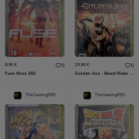
8.90 €
19.90 €
0
0
Fuse Xbox 360
Golden Axe - Beast Rider Xbox 360
TheGamingR83
TheGamingR83