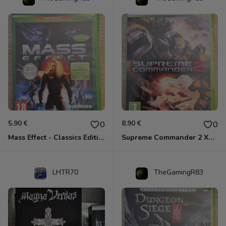
5.90 €
8.90 €
0
0
Mass Effect - Classics Edition Xbox 360
Supreme Commander 2 Xbox 360
LHTR70
TheGamingR83