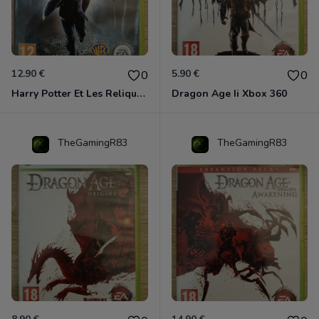
12.90 €
5.90 €
0
0
Harry Potter Et Les Reliques De La Mort - 1ère Partie Xbox 360
Dragon Age Ii Xbox 360
TheGamingR83
TheGamingR83