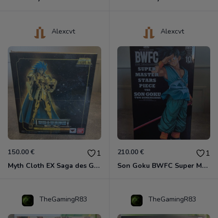
Alexcvt
Alexcvt
150.00 €
210.00 €
1
1
Myth Cloth EX Saga des Gémeaux
Son Goku BWFC Super Master Stars
TheGamingR83
TheGamingR83