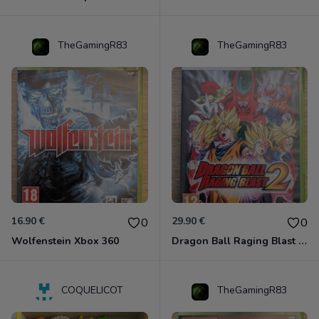
TheGamingR83
TheGamingR83
16.90 €
29.90 €
0
0
Wolfenstein Xbox 360
Dragon Ball Raging Blast 2 Xbox 360
COQUELICOT
TheGamingR83