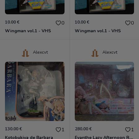
10.00 €
10.00 €
0
0
Wingman vol.1 - VHS
Wingman vol.1 - VHS
Alexcvt
Alexcvt
130.00 €
280.00 €
1
1
Kotobukiya de Barbara
Evanthe Lazy Afternoon Red Pride of Eden