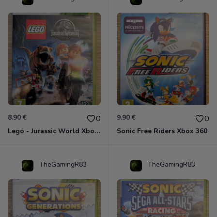
8.90 €
9.90 €
0
0
Lego - Jurassic World Xbox 360
Sonic Free Riders Xbox 360
TheGamingR83
TheGamingR83