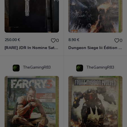
250.00 €
8.90 €
0
0
[RARE] JDR In Nomine Satanis / Magna Veritas – 1ère Édition BOÎTE (DOS BLANC, 1989) - CROC / Siroz
Dungeon Siege Iii Édition Limitée - Vf Intégrale Xbox 360
TheGamingR83
TheGamingR83