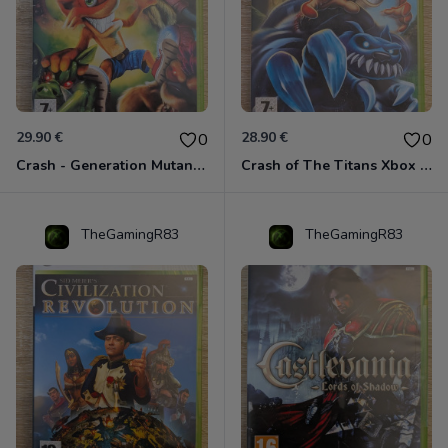
29.90 €
28.90 €
0
0
Crash - Generation Mutant Xbox 360
Crash of The Titans Xbox 360
TheGamingR83
TheGamingR83