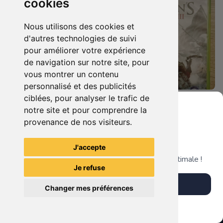
cookies
Nous utilisons des cookies et
d'autres technologies de suivi
pour améliorer votre expérience
de navigation sur notre site, pour
vous montrer un contenu
personnalisé et des publicités
ciblées, pour analyser le trafic de
6.90 €
4.90 €
0
0
notre site et pour comprendre la
Assassin's Creed 4 - Black Flag - Edition Benelux Xbox 360
Assassin's Creed Iii Xbox 360
provenance de nos visiteurs.
Grenier du Geek
J'accepte
TheGamingR83
TheGamingR83
Télécharge notre app pour une expérience optimale !
Je refuse
Télécharger l'app
Changer mes préférences
Plus tard
Vendre