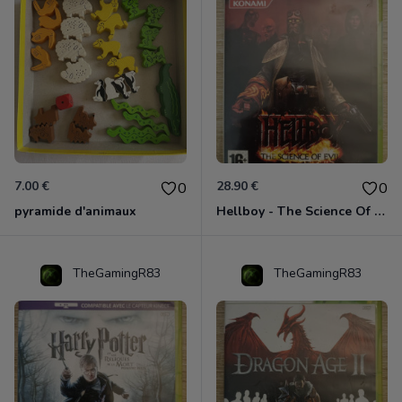
7.00 €
28.90 €
0
0
pyramide d'animaux
Hellboy - The Science Of Evil Xbox 360
TheGamingR83
TheGamingR83