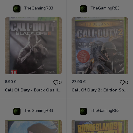
TheGamingR83
TheGamingR83
8.90 €
27.90 €
0
0
Call Of Duty - Black Ops II Xbox 360
Call Of Duty 2 : Edition Spéciale Xbox 360 GOTY
TheGamingR83
TheGamingR83