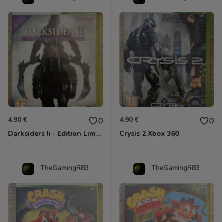
4.90 €
4.90 €
0
0
Darksiders Ii - Edition Limitée Xbox 360
Crysis 2 Xbox 360
TheGamingR83
TheGamingR83