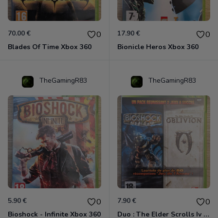
70.00 €
17.90 €
0
0
Blades Of Time Xbox 360
Bionicle Heros Xbox 360
TheGamingR83
TheGamingR83
5.90 €
7.90 €
0
0
Bioshock - Infinite Xbox 360
Duo : The Elder Scrolls Iv - Oblivion + Bioshock Xbox 360