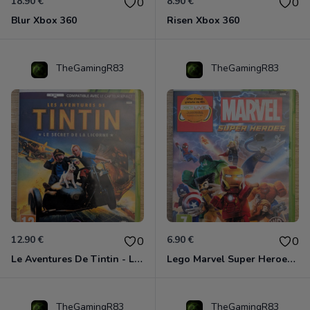
18.90 €
8.90 €
0
0
Blur Xbox 360
Risen Xbox 360
TheGamingR83
TheGamingR83
12.90 €
6.90 €
0
0
Le Aventures De Tintin - Le Secret De La Licorne Xbox 360
Lego Marvel Super Heroes Xbox 360
TheGamingR83
TheGamingR83