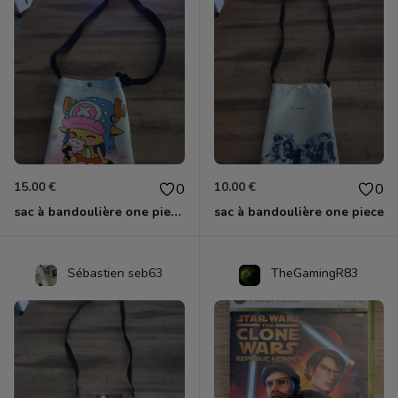
15.00 €
10.00 €
0
0
sac à bandoulière one piece chopper
sac à bandoulière one piece
Sébastien seb63
TheGamingR83