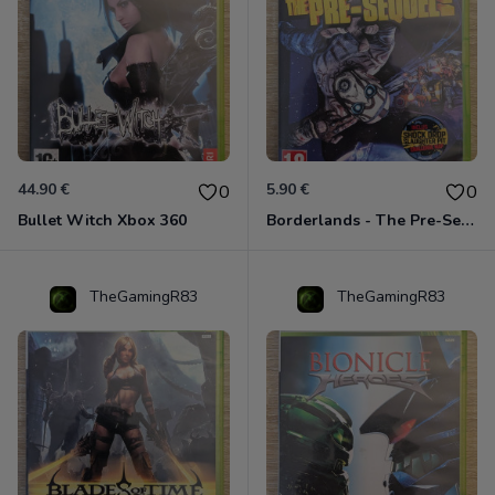
44.90 €
5.90 €
0
0
Bullet Witch Xbox 360
Borderlands - The Pre-Sequel ! Xbox 360
TheGamingR83
TheGamingR83