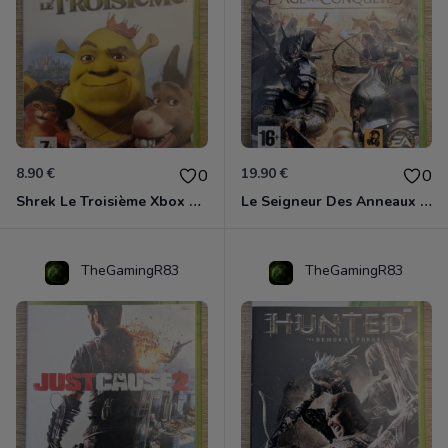
8.90 €
19.90 €
0
0
Shrek Le Troisième Xbox 360
Le Seigneur Des Anneaux - L'âge Des Conquêtes Xbox 360
TheGamingR83
TheGamingR83