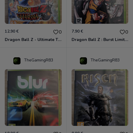
12.90 €
7.90 €
0
0
Dragon Ball Z - Ultimate Tenkaichi Xbox 360
Dragon Ball Z : Burst Limit Xbox 360
TheGamingR83
TheGamingR83