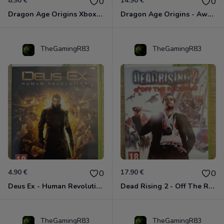
8.90 €
14.90 €
0
0
Dragon Age Origins Xbox 360
Dragon Age Origins - Awakening Xbox 360
TheGamingR83
TheGamingR83
4.90 €
17.90 €
0
0
Deus Ex - Human Revolution Xbox 360
Dead Rising 2 - Off The Record Xbox 360
TheGamingR83
TheGamingR83