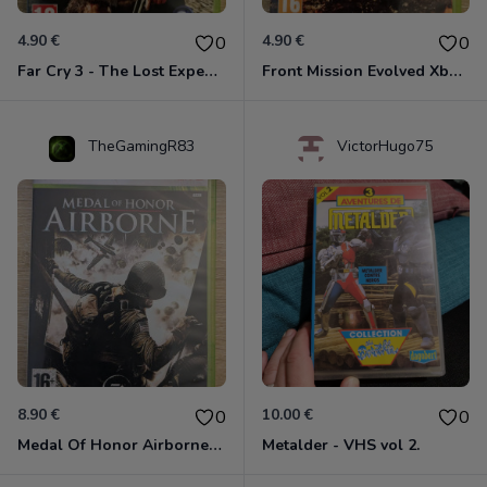
4.90 €
4.90 €
0
0
Far Cry 3 - The Lost Expeditions - Edition Spéciale Xbox 360
Front Mission Evolved Xbox 360
TheGamingR83
VictorHugo75
8.90 €
10.00 €
0
0
Medal Of Honor Airborne Xbox 360
Metalder - VHS vol 2.