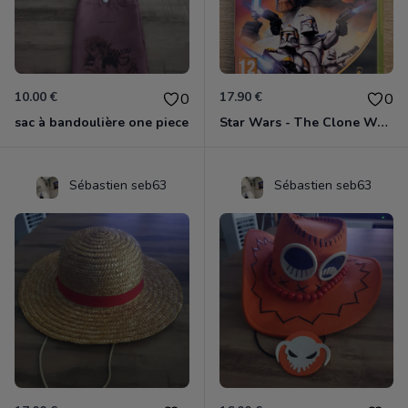
10.00 €
17.90 €
0
0
sac à bandoulière one piece
Star Wars - The Clone Wars - Les Héros De La République Xbox 360
Sébastien seb63
Sébastien seb63