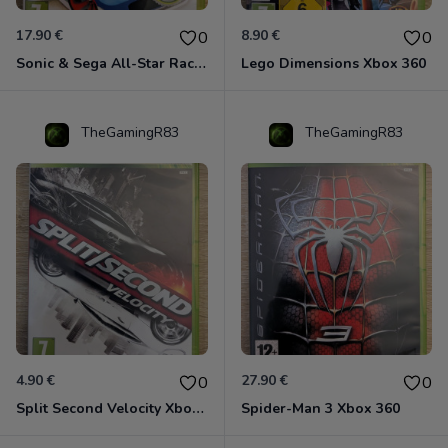
17.90 €
8.90 €
0
0
Sonic & Sega All-Star Racing - Transformed Xbox 360
Lego Dimensions Xbox 360
TheGamingR83
TheGamingR83
4.90 €
27.90 €
0
0
Split Second Velocity Xbox 360
Spider-Man 3 Xbox 360