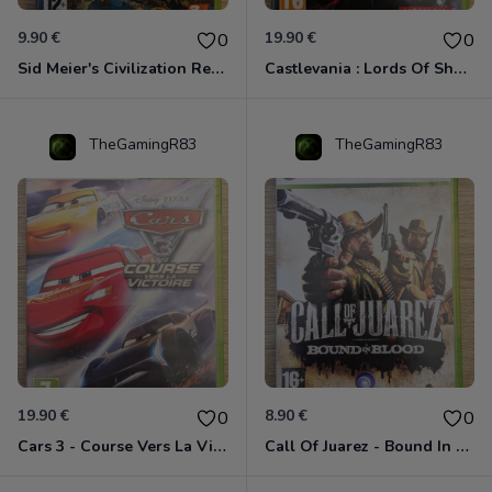
9.90 €
19.90 €
0
0
Sid Meier's Civilization Revolution Xbox 360
Castlevania : Lords Of Shadow Xbox 360
TheGamingR83
TheGamingR83
19.90 €
8.90 €
0
0
Cars 3 - Course Vers La Victoire Xbox 360
Call Of Juarez - Bound In Blood Xbox 360