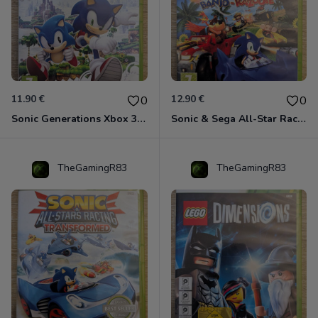
11.90 €
12.90 €
0
0
Sonic Generations Xbox 360
Sonic & Sega All-Star Racing avec Banjo-Kazooie Xbox 360
TheGamingR83
TheGamingR83