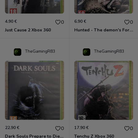
4.90 €
6.90 €
0
0
Just Cause 2 Xbox 360
Hunted - The demon's Forge Xbox 360 (Complet CIB)
TheGamingR83
TheGamingR83
22.90 €
17.90 €
0
0
Dark Souls Prepare to Die Edition XBOX 360
Tenchu Z Xbox 360