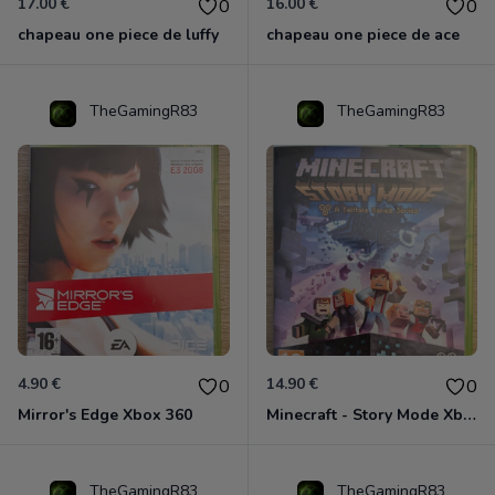
17.00 €
16.00 €
0
0
chapeau one piece de luffy
chapeau one piece de ace
TheGamingR83
TheGamingR83
4.90 €
14.90 €
0
0
Mirror's Edge Xbox 360
Minecraft - Story Mode Xbox 360
TheGamingR83
TheGamingR83