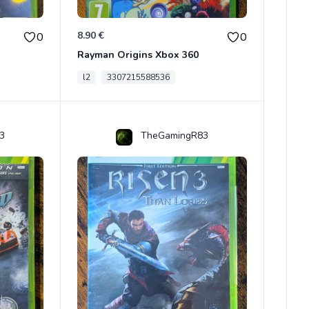
8.90 €
0
0
Rayman Origins Xbox 360
l2
3307215588536
3
TheGamingR83