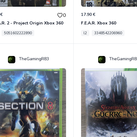
 €
17.90 €
0
A.R. 2 - Project Origin Xbox 360
F.E.A.R. Xbox 360
5051602222890
l2
3348542206960
TheGamingR83
TheGamingR8