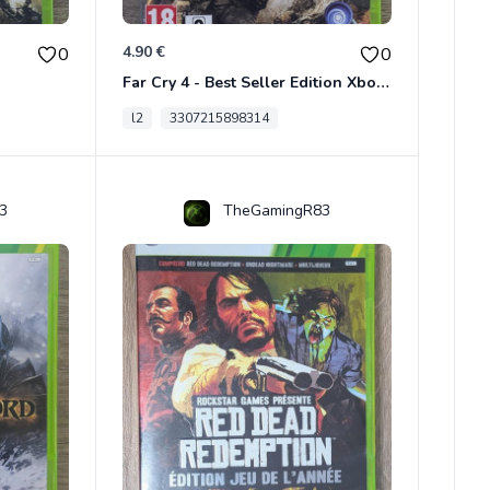
4.90 €
0
0
Far Cry 4 - Best Seller Edition Xbox 360
l2
3307215898314
3
TheGamingR83