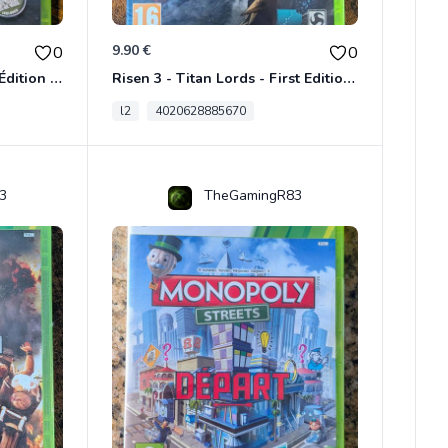
9.90 €
0
0
Ridge Racer Unbounded - Édition Limitée Xbox 360
Risen 3 - Titan Lords - First Edition Xbox 360
l2
4020628885670
3
TheGamingR83