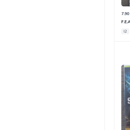
7.90
F.E.
l2