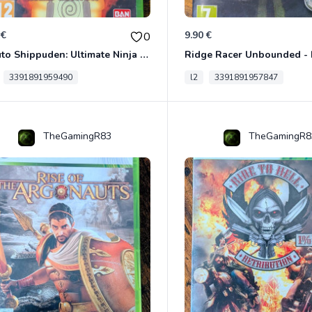
 €
9.90 €
0
Naruto Shippuden: Ultimate Ninja Storm Generations - Card Edition Xbox 360
3391891959490
l2
3391891957847
TheGamingR83
TheGamingR8