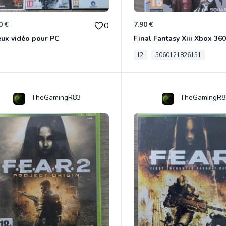
0 €
7.90 €
0
eux vidéo pour PC
Final Fantasy Xiii Xbox 360
l2
5060121826151
TheGamingR83
TheGamingR8