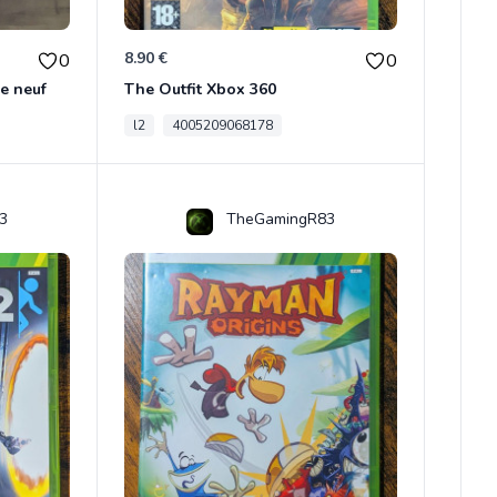
8.90 €
0
0
e neuf
The Outfit Xbox 360
l2
4005209068178
3
TheGamingR83