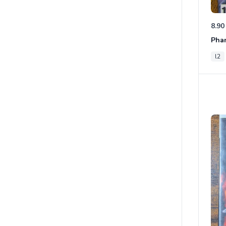
8.90
Phan
l2