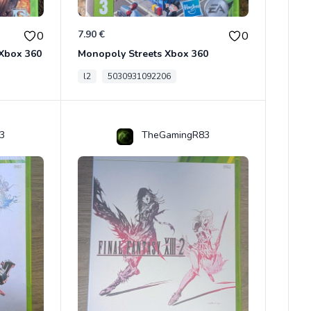
7.90 €
0
0
 Xbox 360
Monopoly Streets Xbox 360
l2
5030931092206
3
TheGamingR83