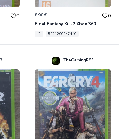
8.90 €
0
0
Final Fantasy Xiii-2 Xbox 360
l2
5021290047440
3
TheGamingR83