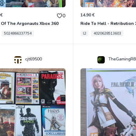
 €
14.90 €
0
 Of The Argonauts Xbox 360
Ride To Hell - Retribution
5024866337754
l2
4020628513603
cjt69500
TheGamingR8