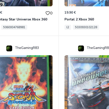
 €
19.90 €
0
tasy Star Universe Xbox 360
Portal 2 Xbox 360
5060004768981
l2
5030930102128
TheGamingR83
TheGamingR8