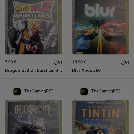
7.90 €
18.90 €
0
0
Dragon Ball Z : Burst Limit Xbox 360
Blur Xbox 360
TheGamingR83
TheGamingR83