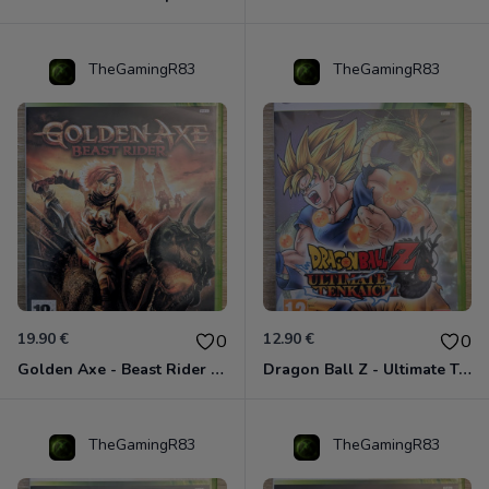
TheGamingR83
TheGamingR83
19.90 €
12.90 €
0
0
Golden Axe - Beast Rider Xbox 360
Dragon Ball Z - Ultimate Tenkaichi Xbox 360
TheGamingR83
TheGamingR83