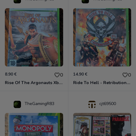
8.90 €
14.90 €
0
0
Rise Of The Argonauts Xbox 360
Ride To Hell - Retribution Xbox 360
TheGamingR83
cjt69500