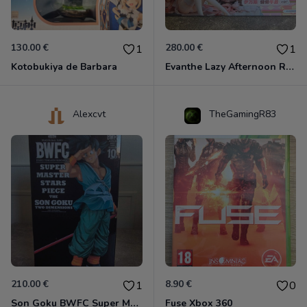
130.00 €
280.00 €
1
1
Kotobukiya de Barbara
Evanthe Lazy Afternoon Red Pride of Eden
Alexcvt
TheGamingR83
210.00 €
8.90 €
1
0
Son Goku BWFC Super Master Stars
Fuse Xbox 360