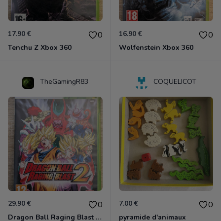
17.90 €
16.90 €
0
0
Tenchu Z Xbox 360
Wolfenstein Xbox 360
TheGamingR83
COQUELICOT
29.90 €
7.00 €
0
0
Dragon Ball Raging Blast 2 Xbox 360
pyramide d'animaux