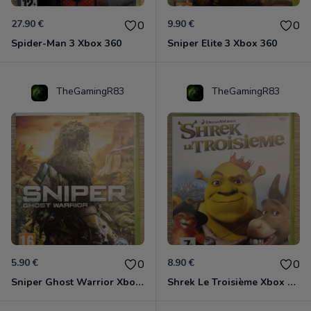
27.90 €
9.90 €
0
0
Spider-Man 3 Xbox 360
Sniper Elite 3 Xbox 360
TheGamingR83
TheGamingR83
5.90 €
8.90 €
0
0
Sniper Ghost Warrior Xbox 360
Shrek Le Troisième Xbox 360