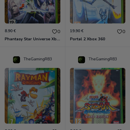
8.90 €
19.90 €
0
0
Phantasy Star Universe Xbox 360
Portal 2 Xbox 360
TheGamingR83
TheGamingR83