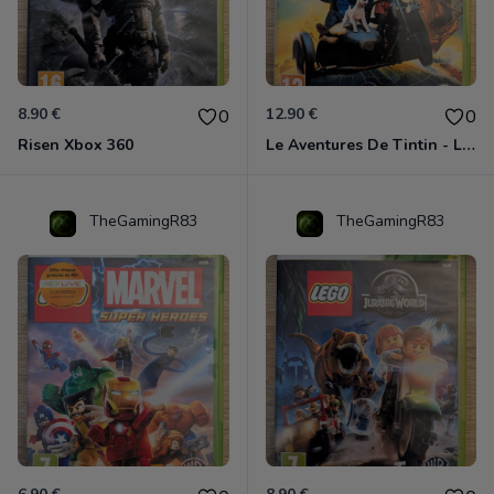
8.90 €
12.90 €
0
0
Risen Xbox 360
Le Aventures De Tintin - Le Secret De La Licorne Xbox 360
TheGamingR83
TheGamingR83