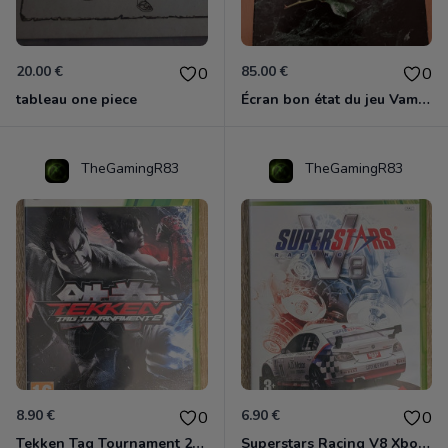
20.00 €
85.00 €
0
0
tableau one piece
Écran bon état du jeu Vampire et livre de règles « la mascarade » état d’usage
TheGamingR83
TheGamingR83
8.90 €
6.90 €
0
0
Tekken Tag Tournament 2 Xbox 360
Superstars Racing V8 Xbox 360