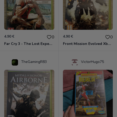
4.90 €
4.90 €
0
0
Far Cry 3 - The Lost Expeditions - Edition Spéciale Xbox 360
Front Mission Evolved Xbox 360
TheGamingR83
VictorHugo75