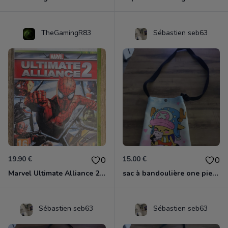
TheGamingR83
Sébastien seb63
19.90 €
15.00 €
0
0
Marvel Ultimate Alliance 2 Xbox 360
sac à bandoulière one piece chopper
Sébastien seb63
Sébastien seb63