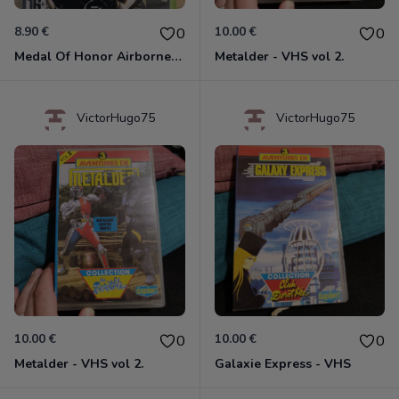
8.90 €
10.00 €
0
0
Medal Of Honor Airborne Xbox 360
Metalder - VHS vol 2.
VictorHugo75
VictorHugo75
10.00 €
10.00 €
0
0
Metalder - VHS vol 2.
Galaxie Express - VHS