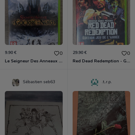
9.90 €
29.90 €
0
0
Le Seigneur Des Anneaux - La Guerre Du Nord Xbox 360
Red Dead Redemption - Game Of The Year Xbox 360
Sébastien seb63
.t..r.p.