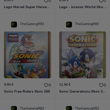
6.90 €
8.90 €
0
0
Lego Marvel Super Heroes Xbox 360
Lego - Jurassic World Xbox 360
TheGamingR83
TheGamingR83
9.90 €
11.90 €
0
0
Sonic Free Riders Xbox 360
Sonic Generations Xbox 360
TheGamingR83
TheGamingR83