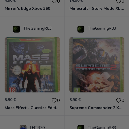
4.90 €
14.90 €
0
0
Mirror's Edge Xbox 360
Minecraft - Story Mode Xbox 360
TheGamingR83
TheGamingR83
5.90 €
8.90 €
0
0
Mass Effect - Classics Edition Xbox 360
Supreme Commander 2 Xbox 360
LHTR70
TheGamingR83