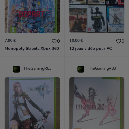
7.90 €
10.00 €
0
0
Monopoly Streets Xbox 360
12 jeux vidéo pour PC
TheGamingR83
TheGamingR83