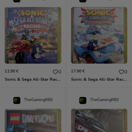
12.90 €
17.90 €
0
0
Sonic & Sega All-Star Racing avec Banjo-Kazooie Xbox 360
Sonic & Sega All-Star Racing - Transformed Xbox 360
TheGamingR83
TheGamingR83