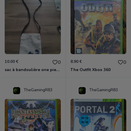
10.00 €
8.90 €
0
0
sac à bandoulière one piece neuf
The Outfit Xbox 360
TheGamingR83
TheGamingR83