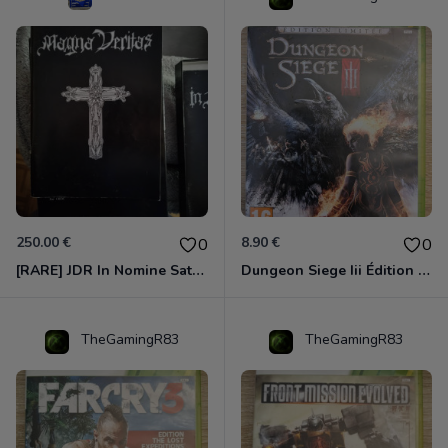
250.00 €
8.90 €
0
0
[RARE] JDR In Nomine Satanis / Magna Veritas – 1ère Édition BOÎTE (DOS BLANC, 1989) - CROC / Siroz
Dungeon Siege Iii Édition Limitée - Vf Intégrale Xbox 360
TheGamingR83
TheGamingR83