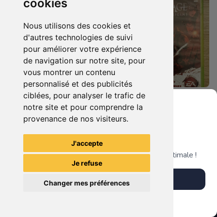
cookies
Nous utilisons des cookies et
d'autres technologies de suivi
pour améliorer votre expérience
de navigation sur notre site, pour
vous montrer un contenu
personnalisé et des publicités
ciblées, pour analyser le trafic de
5.90 €
8.90 €
0
0
notre site et pour comprendre la
Dragon Age Ii Xbox 360
Dragon Age Origins Xbox 360
provenance de nos visiteurs.
Grenier du Geek
J'accepte
TheGamingR83
TheGamingR83
Télécharge notre app pour une expérience optimale !
Je refuse
Télécharger l'app
Changer mes préférences
Plus tard
Vendre