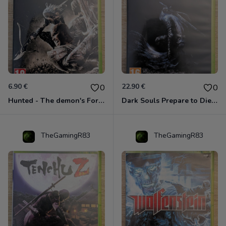
6.90 €
22.90 €
0
0
Hunted - The demon's Forge Xbox 360 (Complet CIB)
Dark Souls Prepare to Die Edition XBOX 360
TheGamingR83
TheGamingR83