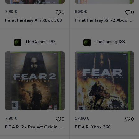
7.90 €
8.90 €
0
0
Final Fantasy Xiii Xbox 360
Final Fantasy Xiii-2 Xbox 360
TheGamingR83
TheGamingR83
7.90 €
17.90 €
0
0
F.E.A.R. 2 - Project Origin Xbox 360
F.E.A.R. Xbox 360