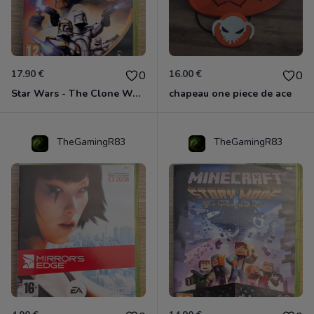
17.90 €
16.00 €
0
0
Star Wars - The Clone Wars - Les Héros De La République Xbox 360
chapeau one piece de ace
TheGamingR83
TheGamingR83