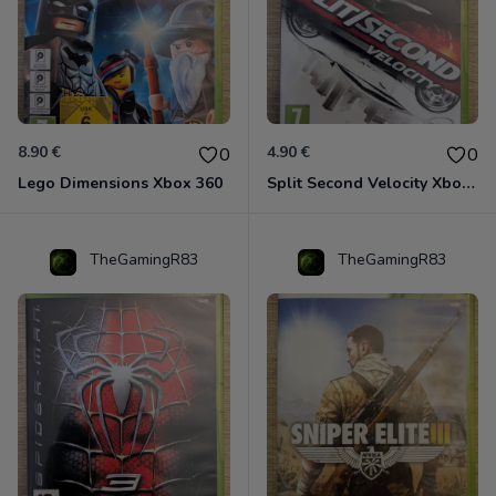
8.90 €
4.90 €
0
0
Lego Dimensions Xbox 360
Split Second Velocity Xbox 360
TheGamingR83
TheGamingR83