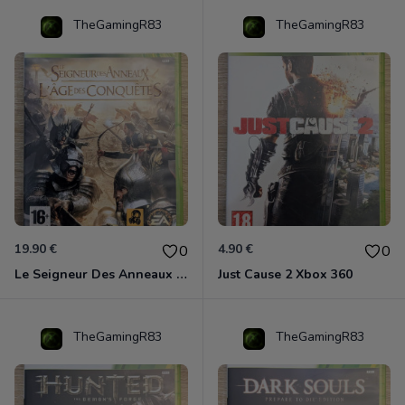
TheGamingR83
TheGamingR83
19.90 €
4.90 €
0
0
Le Seigneur Des Anneaux - L'âge Des Conquêtes Xbox 360
Just Cause 2 Xbox 360
TheGamingR83
TheGamingR83