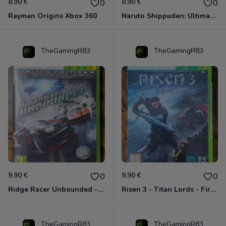
8.90 €
8.90 €
0
0
Rayman Origins Xbox 360
Naruto Shippuden: Ultimate Ninja Storm Generations - Card Edition Xbox 360
TheGamingR83
TheGamingR83
9.90 €
9.90 €
0
0
Ridge Racer Unbounded - Édition Limitée Xbox 360
Risen 3 - Titan Lords - First Edition Xbox 360
TheGamingR83
TheGamingR83