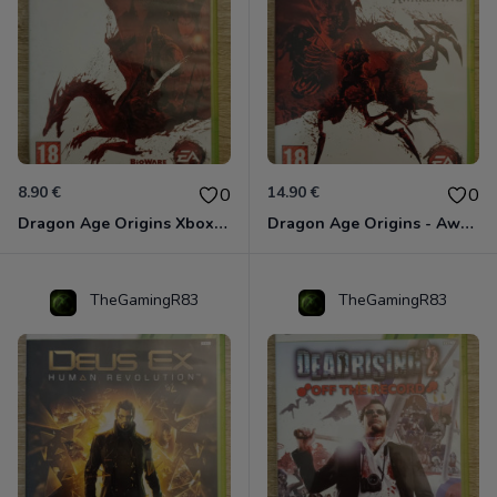
8.90 €
14.90 €
0
0
Dragon Age Origins Xbox 360
Dragon Age Origins - Awakening Xbox 360
TheGamingR83
TheGamingR83