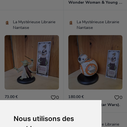
Wonder Woman & Young Diana (tirée de "Wonder Woman 1984")
La Mystérieuse Librairie
La Mystérieuse Librairie
Nantaise
Nantaise
73.00 €
180.00 €
0
0
Statuette Maître Yoda (Star Wars).
Statuette BB-8 (Star Wars).
Nous utilisons des
La Mystérieuse Librairie
La Mystérieuse Librairie