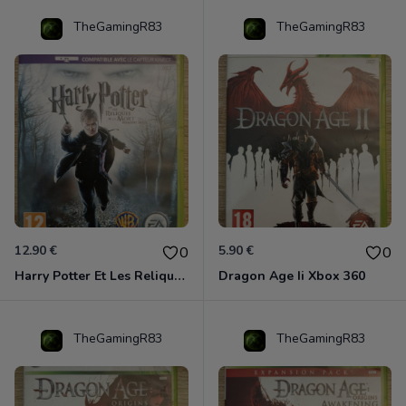
TheGamingR83
TheGamingR83
12.90 €
5.90 €
0
0
Harry Potter Et Les Reliques De La Mort - 1ère Partie Xbox 360
Dragon Age Ii Xbox 360
TheGamingR83
TheGamingR83