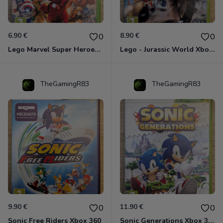
6.90 €
8.90 €
0
0
Lego Marvel Super Heroes Xbox 360
Lego - Jurassic World Xbox 360
TheGamingR83
TheGamingR83
9.90 €
11.90 €
0
0
Sonic Free Riders Xbox 360
Sonic Generations Xbox 360