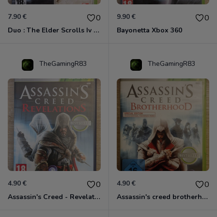
7.90 €
9.90 €
0
0
Duo : The Elder Scrolls Iv - Oblivion + Bioshock Xbox 360
Bayonetta Xbox 360
TheGamingR83
TheGamingR83
4.90 €
4.90 €
0
0
Assassin's Creed - Revelations - Classics Edition Xbox 360
Assassin's creed brotherhood édition Special Xbox 360 classics