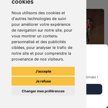
cookies
Nantaise
Nantaise
Nous utilisons des cookies et
d'autres technologies de suivi
pour améliorer votre expérience
de navigation sur notre site, pour
vous montrer un contenu
personnalisé et des publicités
ciblées, pour analyser le trafic de
notre site et pour comprendre la
provenance de nos visiteurs.
129.00 €
99.90 €
0
0
Grenier du Geek
Statuette Royal Guard (Star Wars).
Statuette Harley Quinn
J'accepte
Télécharge notre app pour une expérience optimale !
Je refuse
La Mystérieuse Librairie
La Mystérieuse Librairie
Télécharger l'app
Nantaise
Nantaise
Changer mes préférences
Plus tard
Vendre