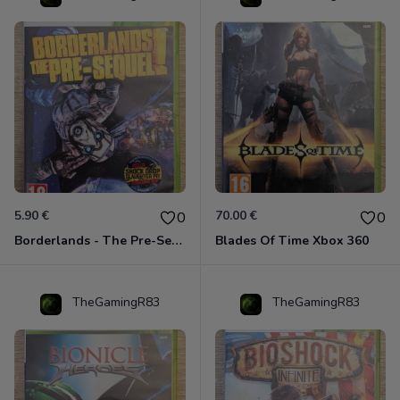
5.90 €
70.00 €
0
0
Borderlands - The Pre-Sequel ! Xbox 360
Blades Of Time Xbox 360
TheGamingR83
TheGamingR83