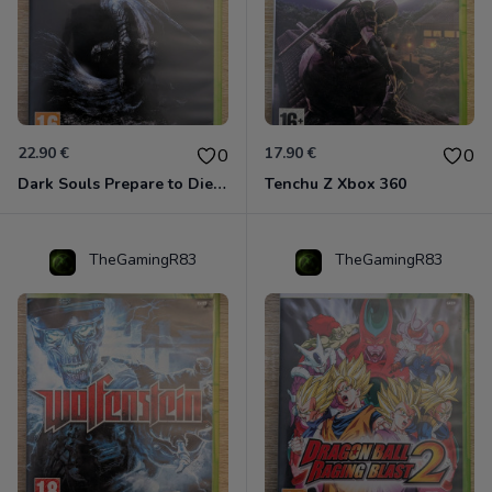
22.90 €
17.90 €
0
0
Dark Souls Prepare to Die Edition XBOX 360
Tenchu Z Xbox 360
TheGamingR83
TheGamingR83