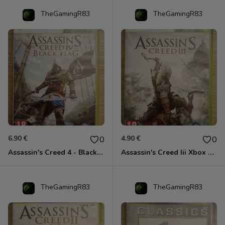
TheGamingR83
TheGamingR83
6.90 €
4.90 €
0
0
Assassin's Creed 4 - Black Flag - Edition Benelux Xbox 360
Assassin's Creed Iii Xbox 360
TheGamingR83
TheGamingR83