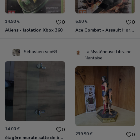
14.90 €
6.90 €
0
0
Aliens - Isolation Xbox 360
Ace Combat - Assault Horizon Xbox 360
Sébastien seb63
La Mystérieuse Librairie
Nantaise
14.00 €
0
239.90 €
0
étagère murale salle de bain