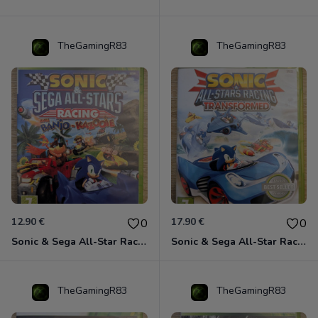
TheGamingR83
TheGamingR83
12.90 €
17.90 €
0
0
Sonic & Sega All-Star Racing avec Banjo-Kazooie Xbox 360
Sonic & Sega All-Star Racing - Transformed Xbox 360
TheGamingR83
TheGamingR83