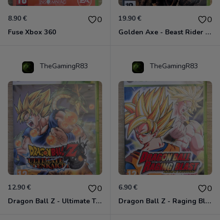
8.90 €
19.90 €
0
0
Fuse Xbox 360
Golden Axe - Beast Rider Xbox 360
TheGamingR83
TheGamingR83
12.90 €
6.90 €
0
0
Dragon Ball Z - Ultimate Tenkaichi Xbox 360
Dragon Ball Z - Raging Blast Xbox 360