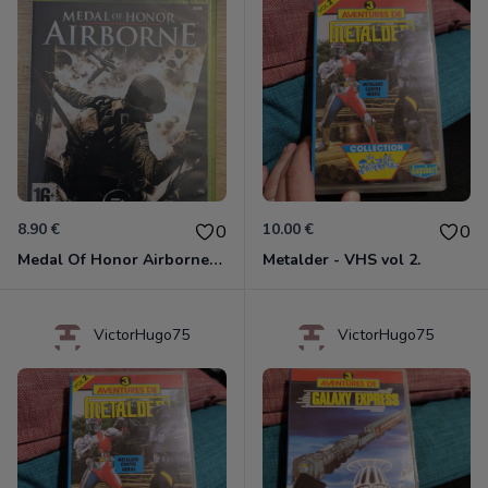
8.90 €
10.00 €
0
0
Medal Of Honor Airborne Xbox 360
Metalder - VHS vol 2.
VictorHugo75
VictorHugo75