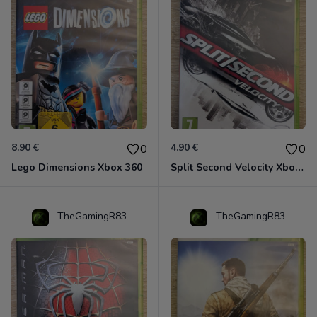
8.90 €
4.90 €
0
0
Lego Dimensions Xbox 360
Split Second Velocity Xbox 360
TheGamingR83
TheGamingR83