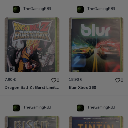
TheGamingR83
TheGamingR83
7.90 €
18.90 €
0
0
Dragon Ball Z : Burst Limit Xbox 360
Blur Xbox 360
TheGamingR83
TheGamingR83