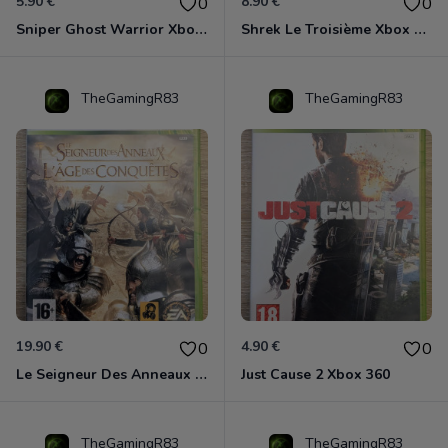
5.90 €
8.90 €
0
0
Sniper Ghost Warrior Xbox 360
Shrek Le Troisième Xbox 360
TheGamingR83
TheGamingR83
19.90 €
4.90 €
0
0
Le Seigneur Des Anneaux - L'âge Des Conquêtes Xbox 360
Just Cause 2 Xbox 360
TheGamingR83
TheGamingR83