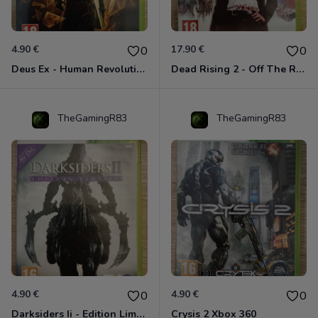
4.90 €
17.90 €
0
0
Deus Ex - Human Revolution Xbox 360
Dead Rising 2 - Off The Record Xbox 360
TheGamingR83
TheGamingR83
4.90 €
4.90 €
0
0
Darksiders Ii - Edition Limitée Xbox 360
Crysis 2 Xbox 360