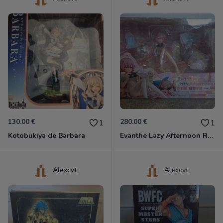
130.00 €
280.00 €
1
1
Kotobukiya de Barbara
Evanthe Lazy Afternoon Red Pride of Eden
Alexcvt
Alexcvt