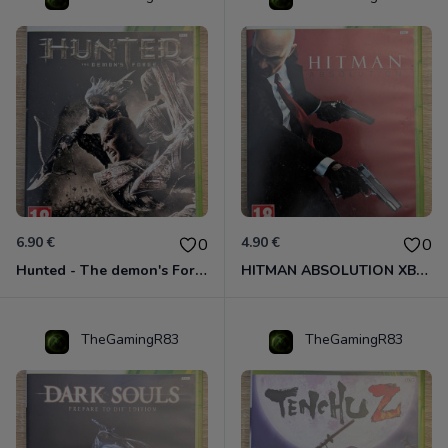
6.90 €
4.90 €
0
0
Hunted - The demon's Forge Xbox 360 (Complet CIB)
HITMAN ABSOLUTION XBOX 360
TheGamingR83
TheGamingR83