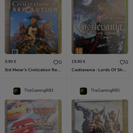
9.90 €
19.90 €
0
0
Sid Meier's Civilization Revolution Xbox 360
Castlevania : Lords Of Shadow Xbox 360
TheGamingR83
TheGamingR83