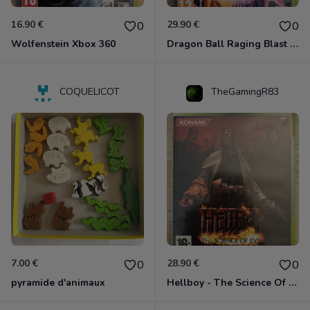
16.90 €
29.90 €
0
0
Wolfenstein Xbox 360
Dragon Ball Raging Blast 2 Xbox 360
COQUELICOT
TheGamingR83
7.00 €
28.90 €
0
0
pyramide d'animaux
Hellboy - The Science Of Evil Xbox 360