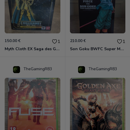
150.00 €
210.00 €
1
1
Myth Cloth EX Saga des Gémeaux
Son Goku BWFC Super Master Stars
TheGamingR83
TheGamingR83