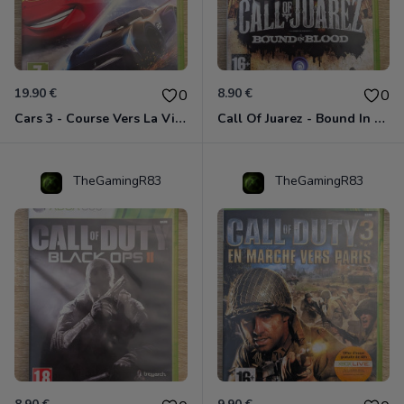
19.90 €
8.90 €
0
0
Cars 3 - Course Vers La Victoire Xbox 360
Call Of Juarez - Bound In Blood Xbox 360
TheGamingR83
TheGamingR83