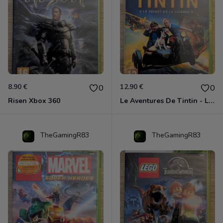
8.90 €
12.90 €
0
0
Risen Xbox 360
Le Aventures De Tintin - Le Secret De La Licorne Xbox 360
TheGamingR83
TheGamingR83