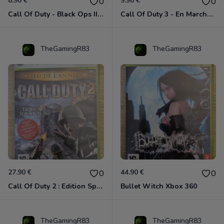
8.90 €
9.90 €
0
0
Call Of Duty - Black Ops II Xbox 360
Call Of Duty 3 - En Marche Vers Paris Xbox 360
TheGamingR83
TheGamingR83
27.90 €
44.90 €
0
0
Call Of Duty 2 : Edition Spéciale Xbox 360 GOTY
Bullet Witch Xbox 360
TheGamingR83
TheGamingR83