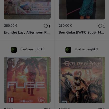
280.00 €
210.00 €
1
1
Evanthe Lazy Afternoon Red Pride of Eden
Son Goku BWFC Super Master Stars
TheGamingR83
TheGamingR83