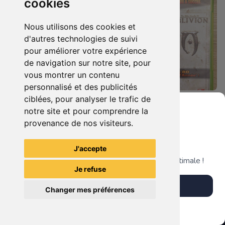
cookies
Nous utilisons des cookies et
d'autres technologies de suivi
pour améliorer votre expérience
de navigation sur notre site, pour
vous montrer un contenu
personnalisé et des publicités
ciblées, pour analyser le trafic de
5.90 €
7.90 €
0
0
notre site et pour comprendre la
Bioshock - Infinite Xbox 360
Duo : The Elder Scrolls Iv - Oblivion + Bioshock Xbox 360
provenance de nos visiteurs.
Grenier du Geek
J'accepte
TheGamingR83
TheGamingR83
Télécharge notre app pour une expérience optimale !
Je refuse
Télécharger l'app
Changer mes préférences
Plus tard
Vendre