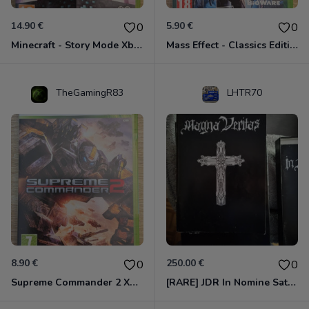
14.90 €
5.90 €
0
0
Minecraft - Story Mode Xbox 360
Mass Effect - Classics Edition Xbox 360
TheGamingR83
LHTR70
8.90 €
250.00 €
0
0
Supreme Commander 2 Xbox 360
[RARE] JDR In Nomine Satanis / Magna Veritas – 1ère Édition BOÎTE (DOS BLANC, 1989) - CROC / Siroz