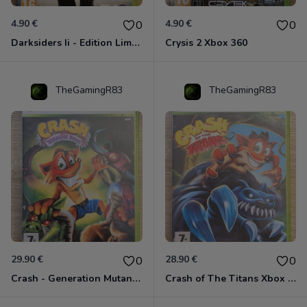
4.90 €
4.90 €
0
0
Darksiders Ii - Edition Limitée Xbox 360
Crysis 2 Xbox 360
TheGamingR83
TheGamingR83
29.90 €
28.90 €
0
0
Crash - Generation Mutant Xbox 360
Crash of The Titans Xbox 360