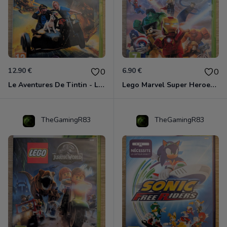
12.90 €
6.90 €
0
0
Le Aventures De Tintin - Le Secret De La Licorne Xbox 360
Lego Marvel Super Heroes Xbox 360
TheGamingR83
TheGamingR83