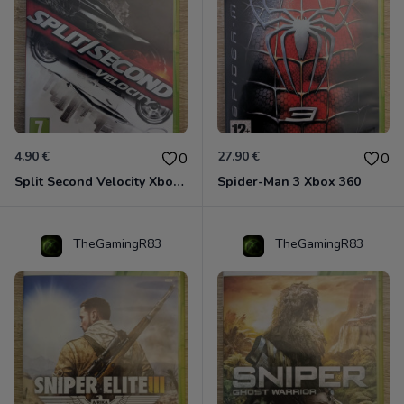
4.90 €
27.90 €
0
0
Split Second Velocity Xbox 360
Spider-Man 3 Xbox 360
TheGamingR83
TheGamingR83