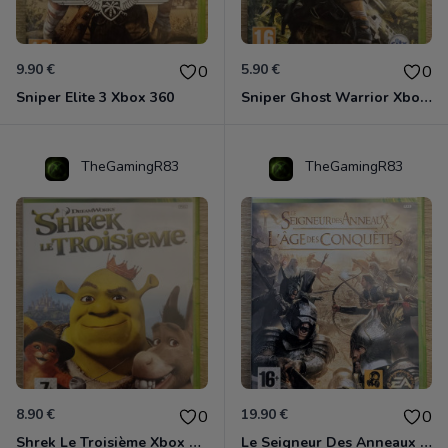
9.90 €
5.90 €
0
0
Sniper Elite 3 Xbox 360
Sniper Ghost Warrior Xbox 360
TheGamingR83
TheGamingR83
8.90 €
19.90 €
0
0
Shrek Le Troisième Xbox 360
Le Seigneur Des Anneaux - L'âge Des Conquêtes Xbox 360