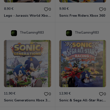
8.90 €
9.90 €
0
0
Lego - Jurassic World Xbox 360
Sonic Free Riders Xbox 360
TheGamingR83
TheGamingR83
11.90 €
12.90 €
0
0
Sonic Generations Xbox 360
Sonic & Sega All-Star Racing avec Banjo-Kazooie Xbox 360