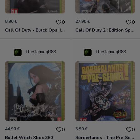
8.90 €
27.90 €
0
0
Call Of Duty - Black Ops II Xbox 360
Call Of Duty 2 : Edition Spéciale Xbox 360 GOTY
TheGamingR83
TheGamingR83
44.90 €
5.90 €
0
0
Bullet Witch Xbox 360
Borderlands - The Pre-Sequel ! Xbox 360