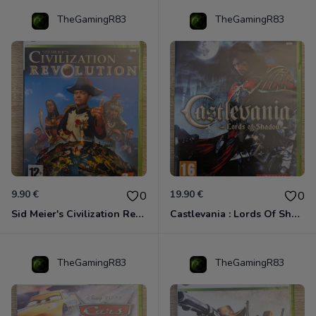
TheGamingR83
TheGamingR83
9.90 €
19.90 €
0
0
Sid Meier's Civilization Revolution Xbox 360
Castlevania : Lords Of Shadow Xbox 360
TheGamingR83
TheGamingR83