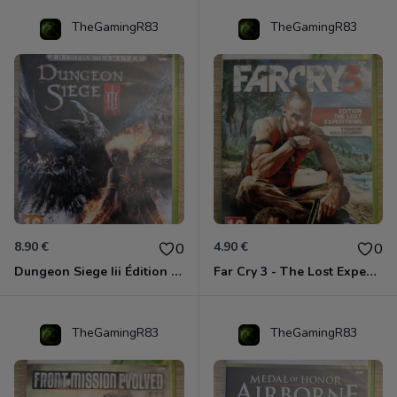
TheGamingR83
TheGamingR83
8.90 €
4.90 €
0
0
Dungeon Siege Iii Édition Limitée - Vf Intégrale Xbox 360
Far Cry 3 - The Lost Expeditions - Edition Spéciale Xbox 360
TheGamingR83
TheGamingR83