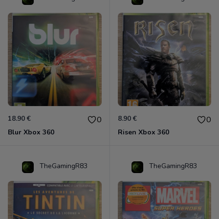
18.90 €
8.90 €
0
0
Blur Xbox 360
Risen Xbox 360
TheGamingR83
TheGamingR83