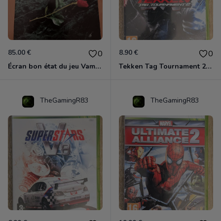
85.00 €
8.90 €
0
0
Écran bon état du jeu Vampire et livre de règles « la mascarade » état d’usage
Tekken Tag Tournament 2 Xbox 360
TheGamingR83
TheGamingR83