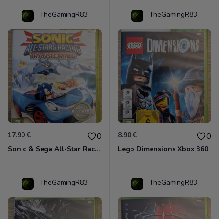
TheGamingR83
TheGamingR83
17.90 €
8.90 €
0
0
Sonic & Sega All-Star Racing - Transformed Xbox 360
Lego Dimensions Xbox 360
TheGamingR83
TheGamingR83