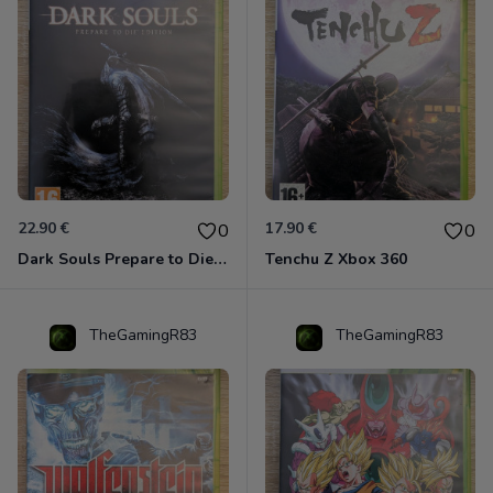
22.90 €
17.90 €
0
0
Dark Souls Prepare to Die Edition XBOX 360
Tenchu Z Xbox 360
TheGamingR83
TheGamingR83