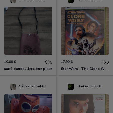
10.00 €
17.90 €
0
0
sac à bandoulière one piece
Star Wars - The Clone Wars - Les Héros De La République Xbox 360
Sébastien seb63
TheGamingR83