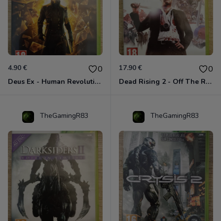
4.90 €
17.90 €
0
0
Deus Ex - Human Revolution Xbox 360
Dead Rising 2 - Off The Record Xbox 360
TheGamingR83
TheGamingR83