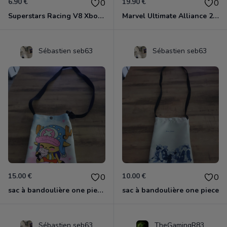
6.90 €
19.90 €
0
0
Superstars Racing V8 Xbox 360
Marvel Ultimate Alliance 2 Xbox 360
Sébastien seb63
Sébastien seb63
15.00 €
10.00 €
0
0
sac à bandoulière one piece chopper
sac à bandoulière one piece
Sébastien seb63
TheGamingR83