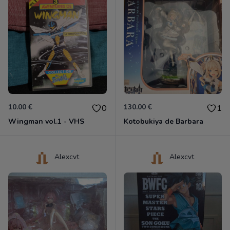
10.00 €
130.00 €
0
1
Wingman vol.1 - VHS
Kotobukiya de Barbara
Alexcvt
Alexcvt