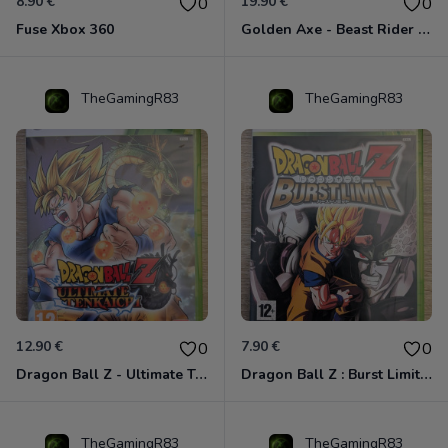
8.90 €
19.90 €
0
0
Fuse Xbox 360
Golden Axe - Beast Rider Xbox 360
TheGamingR83
TheGamingR83
12.90 €
7.90 €
0
0
Dragon Ball Z - Ultimate Tenkaichi Xbox 360
Dragon Ball Z : Burst Limit Xbox 360
TheGamingR83
TheGamingR83