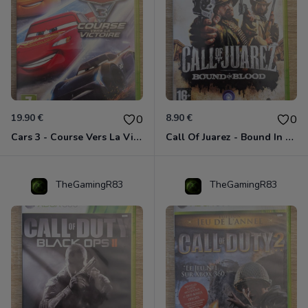
19.90 €
8.90 €
0
0
Cars 3 - Course Vers La Victoire Xbox 360
Call Of Juarez - Bound In Blood Xbox 360
TheGamingR83
TheGamingR83