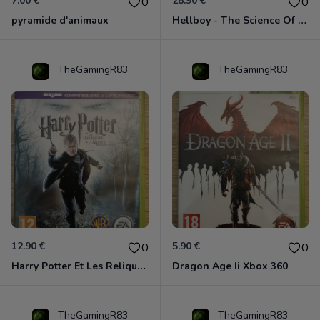
7.00 €
28.90 €
0
0
pyramide d'animaux
Hellboy - The Science Of Evil Xbox 360
TheGamingR83
TheGamingR83
12.90 €
5.90 €
0
0
Harry Potter Et Les Reliques De La Mort - 1ère Partie Xbox 360
Dragon Age Ii Xbox 360
TheGamingR83
TheGamingR83