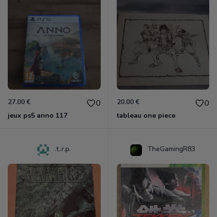
27.00 €
20.00 €
0
0
jeux ps5 anno 117
tableau one piece
.t..r.p.
TheGamingR83