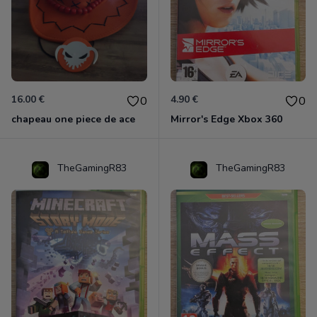
16.00 €
4.90 €
0
0
chapeau one piece de ace
Mirror's Edge Xbox 360
TheGamingR83
TheGamingR83