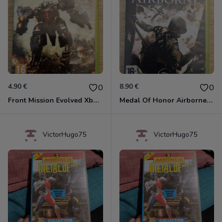
4.90 €
8.90 €
0
0
Front Mission Evolved Xbox 360
Medal Of Honor Airborne Xbox 360
VictorHugo75
VictorHugo75