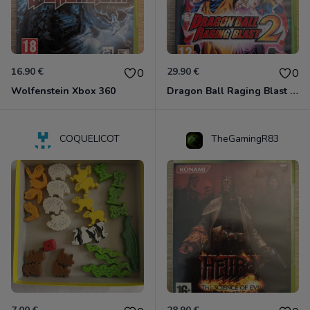
16.90 €
29.90 €
0
0
Wolfenstein Xbox 360
Dragon Ball Raging Blast 2 Xbox 360
COQUELICOT
TheGamingR83