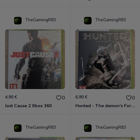
TheGamingR83
TheGamingR83
4.90 €
6.90 €
0
0
Just Cause 2 Xbox 360
Hunted - The demon's Forge Xbox 360 (Complet CIB)
TheGamingR83
TheGamingR83