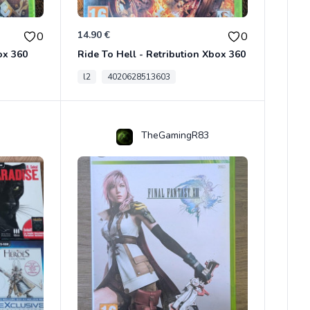
14.90 €
0
0
ox 360
Ride To Hell - Retribution Xbox 360
l2
4020628513603
TheGamingR83