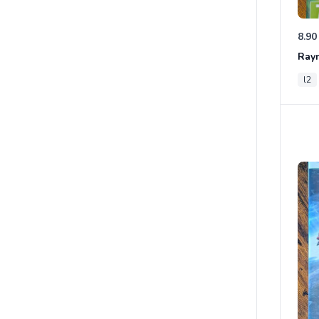
8.90
Ray
l2