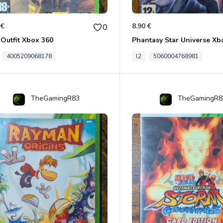
 €
8.90 €
0
Outfit Xbox 360
Phantasy Star Universe Xb
4005209068178
l2
5060004768981
TheGamingR83
TheGamingR8