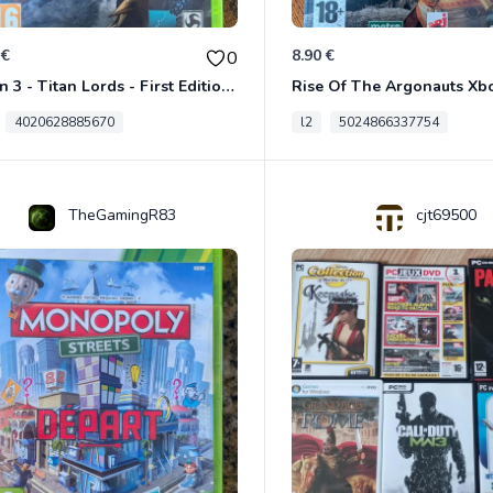
 €
8.90 €
0
Risen 3 - Titan Lords - First Edition Xbox 360
Rise Of The Argonauts Xb
4020628885670
l2
5024866337754
TheGamingR83
cjt69500