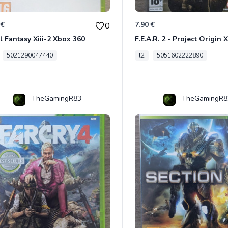
 €
7.90 €
0
l Fantasy Xiii-2 Xbox 360
F.E.A.R. 2 - Project Origin
5021290047440
l2
5051602222890
TheGamingR83
TheGamingR8