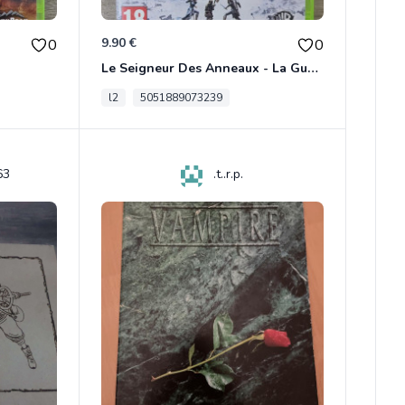
9.90 €
0
0
Le Seigneur Des Anneaux - La Guerre Du Nord Xbox 360
l2
5051889073239
63
.t..r.p.