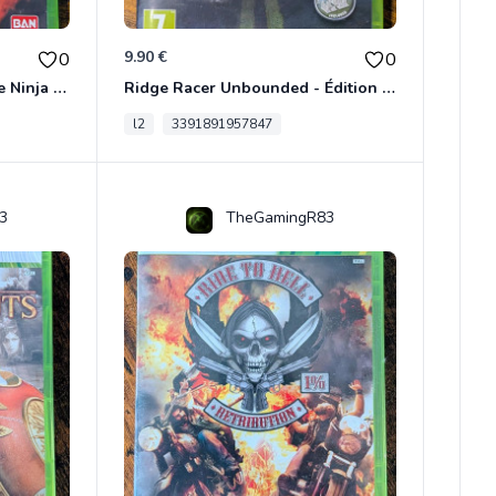
9.90 €
0
0
Naruto Shippuden: Ultimate Ninja Storm Generations - Card Edition Xbox 360
Ridge Racer Unbounded - Édition Limitée Xbox 360
l2
3391891957847
3
TheGamingR83