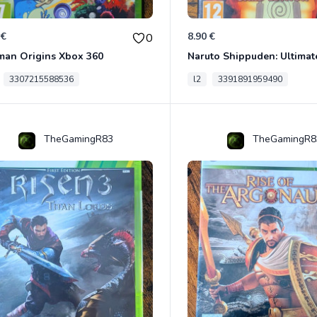
 €
8.90 €
0
man Origins Xbox 360
3307215588536
l2
3391891959490
TheGamingR83
TheGamingR8