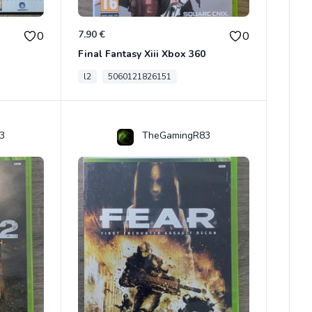
7.90 €
0
0
Final Fantasy Xiii Xbox 360
l2
5060121826151
3
TheGamingR83