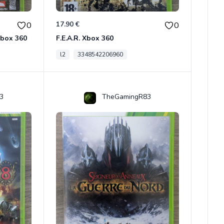
17.90 €
0
0
 Xbox 360
F.E.A.R. Xbox 360
l2
3348542206960
3
TheGamingR83