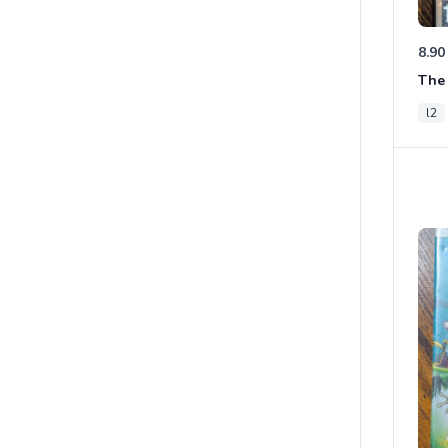
8.90
The 
l2