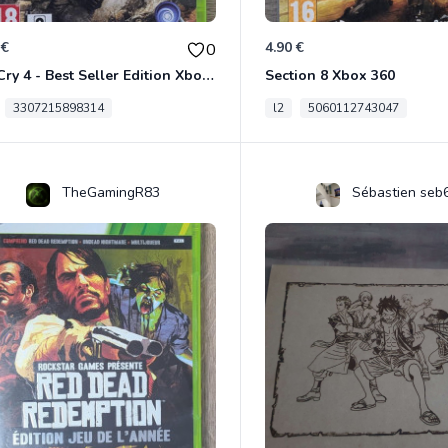
 €
4.90 €
0
Far Cry 4 - Best Seller Edition Xbox 360
Section 8 Xbox 360
3307215898314
l2
5060112743047
TheGamingR83
Sébastien seb