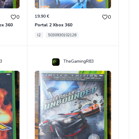
19.90 €
0
0
ox 360
Portal 2 Xbox 360
l2
5030930102128
3
TheGamingR83