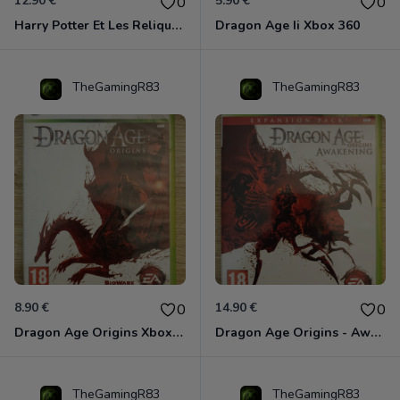
12.90 €
5.90 €
0
0
Harry Potter Et Les Reliques De La Mort - 1ère Partie Xbox 360
Dragon Age Ii Xbox 360
TheGamingR83
TheGamingR83
8.90 €
14.90 €
0
0
Dragon Age Origins Xbox 360
Dragon Age Origins - Awakening Xbox 360
TheGamingR83
TheGamingR83