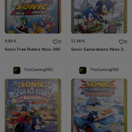
9.90 €
11.90 €
0
0
Sonic Free Riders Xbox 360
Sonic Generations Xbox 360
TheGamingR83
TheGamingR83