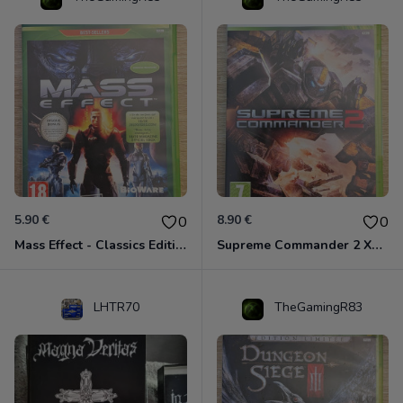
5.90 €
8.90 €
0
0
Mass Effect - Classics Edition Xbox 360
Supreme Commander 2 Xbox 360
LHTR70
TheGamingR83