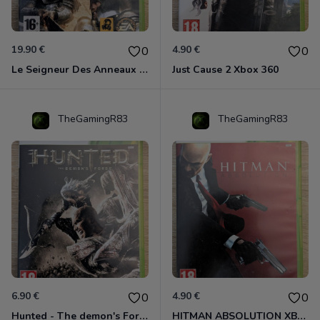
19.90 €
4.90 €
0
0
Le Seigneur Des Anneaux - L'âge Des Conquêtes Xbox 360
Just Cause 2 Xbox 360
TheGamingR83
TheGamingR83
6.90 €
4.90 €
0
0
Hunted - The demon's Forge Xbox 360 (Complet CIB)
HITMAN ABSOLUTION XBOX 360