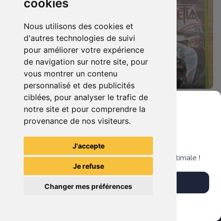
cookies
Nous utilisons des cookies et
d'autres technologies de suivi
pour améliorer votre expérience
de navigation sur notre site, pour
vous montrer un contenu
personnalisé et des publicités
ciblées, pour analyser le trafic de
7.90 €
9.90 €
0
0
notre site et pour comprendre la
Duo : The Elder Scrolls Iv - Oblivion + Bioshock Xbox 360
Bayonetta Xbox 360
provenance de nos visiteurs.
Grenier du Geek
J'accepte
TheGamingR83
TheGamingR83
Télécharge notre app pour une expérience optimale !
Je refuse
Télécharger l'app
Changer mes préférences
Plus tard
Vendre