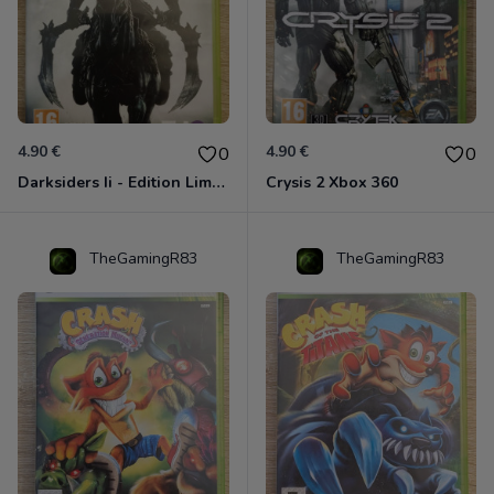
4.90 €
4.90 €
0
0
Darksiders Ii - Edition Limitée Xbox 360
Crysis 2 Xbox 360
TheGamingR83
TheGamingR83