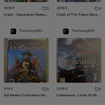
29.90 €
28.90 €
0
0
Crash - Generation Mutant Xbox 360
Crash of The Titans Xbox 360
TheGamingR83
TheGamingR83
9.90 €
19.90 €
0
0
Sid Meier's Civilization Revolution Xbox 360
Castlevania : Lords Of Shadow Xbox 360