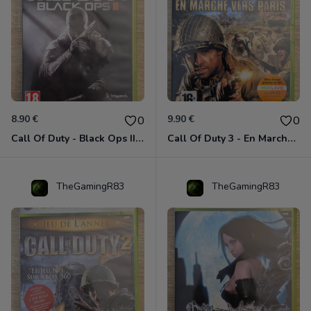
8.90 €
9.90 €
0
0
Call Of Duty - Black Ops II Xbox 360
Call Of Duty 3 - En Marche Vers Paris Xbox 360
TheGamingR83
TheGamingR83