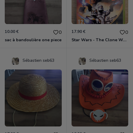
10.00 €
17.90 €
0
0
sac à bandoulière one piece
Star Wars - The Clone Wars - Les Héros De La République Xbox 360
Sébastien seb63
Sébastien seb63