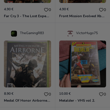
4.90 €
4.90 €
0
0
Far Cry 3 - The Lost Expeditions - Edition Spéciale Xbox 360
Front Mission Evolved Xbox 360
TheGamingR83
VictorHugo75
8.90 €
10.00 €
0
0
Medal Of Honor Airborne Xbox 360
Metalder - VHS vol 2.