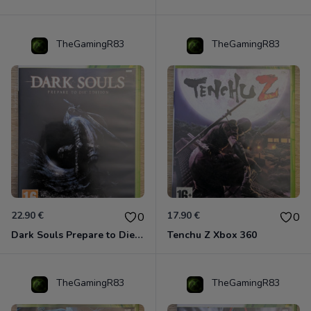
TheGamingR83
TheGamingR83
22.90 €
17.90 €
0
0
Dark Souls Prepare to Die Edition XBOX 360
Tenchu Z Xbox 360
TheGamingR83
TheGamingR83