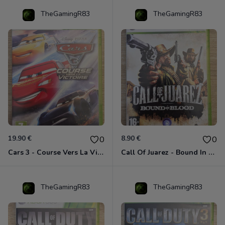
TheGamingR83
TheGamingR83
19.90 €
8.90 €
0
0
Cars 3 - Course Vers La Victoire Xbox 360
Call Of Juarez - Bound In Blood Xbox 360
TheGamingR83
TheGamingR83