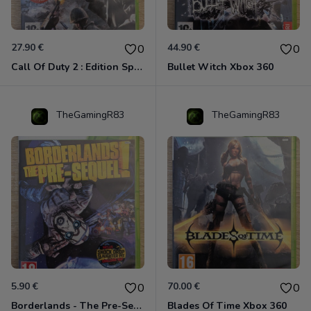
27.90 €
44.90 €
0
0
Call Of Duty 2 : Edition Spéciale Xbox 360 GOTY
Bullet Witch Xbox 360
TheGamingR83
TheGamingR83
5.90 €
70.00 €
0
0
Borderlands - The Pre-Sequel ! Xbox 360
Blades Of Time Xbox 360