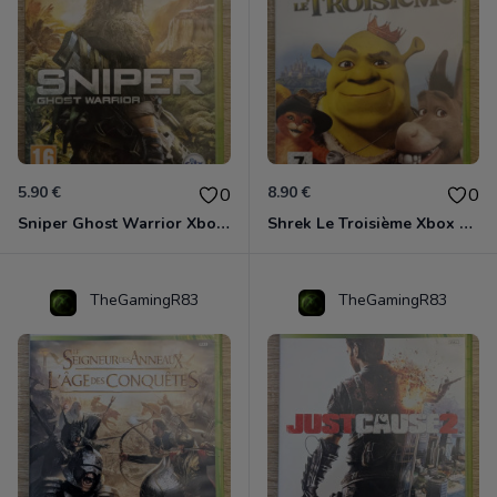
5.90 €
8.90 €
0
0
Sniper Ghost Warrior Xbox 360
Shrek Le Troisième Xbox 360
TheGamingR83
TheGamingR83