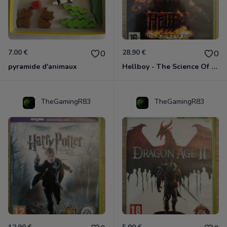
7.00 €
28.90 €
0
0
pyramide d'animaux
Hellboy - The Science Of Evil Xbox 360
TheGamingR83
TheGamingR83