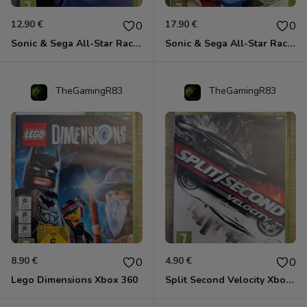
12.90 €
17.90 €
0
0
Sonic & Sega All-Star Racing avec Banjo-Kazooie Xbox 360
Sonic & Sega All-Star Racing - Transformed Xbox 360
TheGamingR83
TheGamingR83
8.90 €
4.90 €
0
0
Lego Dimensions Xbox 360
Split Second Velocity Xbox 360