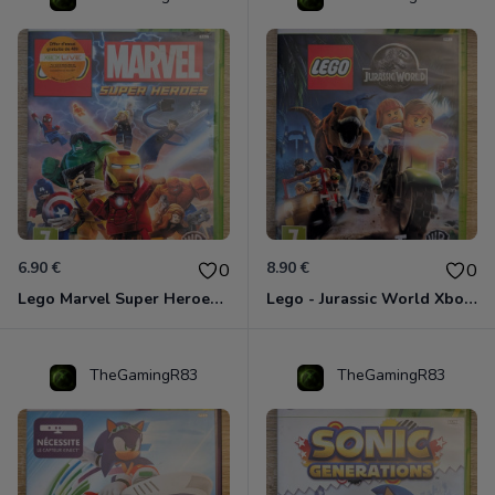
6.90 €
8.90 €
0
0
Lego Marvel Super Heroes Xbox 360
Lego - Jurassic World Xbox 360
TheGamingR83
TheGamingR83