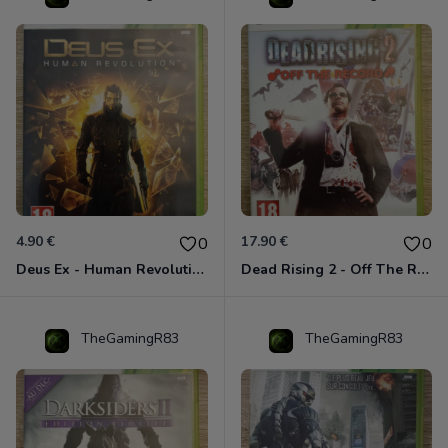
4.90 €
17.90 €
0
0
Deus Ex - Human Revolution Xbox 360
Dead Rising 2 - Off The Record Xbox 360
TheGamingR83
TheGamingR83