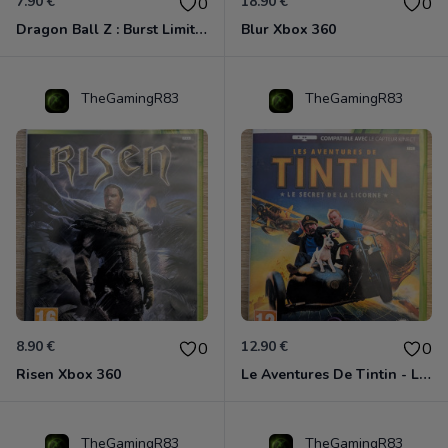
7.90 €
18.90 €
0
0
Dragon Ball Z : Burst Limit Xbox 360
Blur Xbox 360
TheGamingR83
TheGamingR83
8.90 €
12.90 €
0
0
Risen Xbox 360
Le Aventures De Tintin - Le Secret De La Licorne Xbox 360
TheGamingR83
TheGamingR83