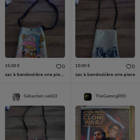
15.00 €
10.00 €
0
0
sac à bandoulière one piece chopper
sac à bandoulière one piece
Sébastien seb63
TheGamingR83