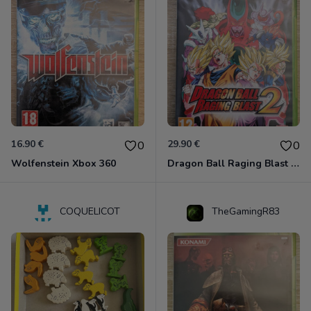
16.90 €
29.90 €
0
0
Wolfenstein Xbox 360
Dragon Ball Raging Blast 2 Xbox 360
COQUELICOT
TheGamingR83