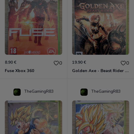
8.90 €
19.90 €
0
0
Fuse Xbox 360
Golden Axe - Beast Rider Xbox 360
TheGamingR83
TheGamingR83