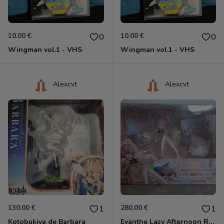
10.00 €
10.00 €
0
0
Wingman vol.1 - VHS
Wingman vol.1 - VHS
Alexcvt
Alexcvt
130.00 €
280.00 €
1
1
Kotobukiya de Barbara
Evanthe Lazy Afternoon Red Pride of Eden