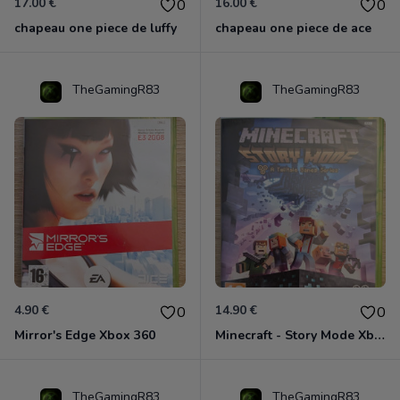
17.00 €
16.00 €
0
0
chapeau one piece de luffy
chapeau one piece de ace
TheGamingR83
TheGamingR83
4.90 €
14.90 €
0
0
Mirror's Edge Xbox 360
Minecraft - Story Mode Xbox 360
TheGamingR83
TheGamingR83