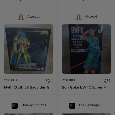
Alexcvt
Alexcvt
150.00 €
210.00 €
1
1
Myth Cloth EX Saga des Gémeaux
Son Goku BWFC Super Master Stars
TheGamingR83
TheGamingR83