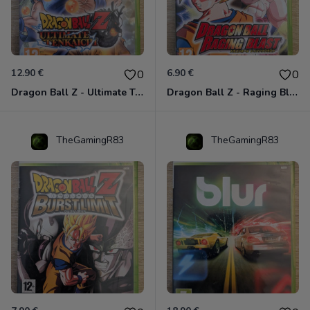
12.90 €
6.90 €
0
0
Dragon Ball Z - Ultimate Tenkaichi Xbox 360
Dragon Ball Z - Raging Blast Xbox 360
TheGamingR83
TheGamingR83