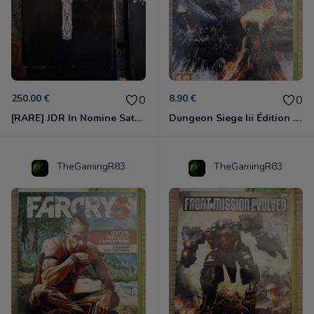
250.00 €
8.90 €
0
0
[RARE] JDR In Nomine Satanis / Magna Veritas – 1ère Édition BOÎTE (DOS BLANC, 1989) - CROC / Siroz
Dungeon Siege Iii Édition Limitée - Vf Intégrale Xbox 360
TheGamingR83
TheGamingR83