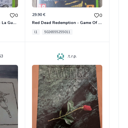
29.90 €
0
0
Le Seigneur Des Anneaux - La Guerre Du Nord Xbox 360
Red Dead Redemption - Game Of The Year Xbox 360
l1
5026555255011
63
.t..r.p.