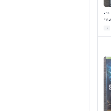
7.90
F.E.
l2