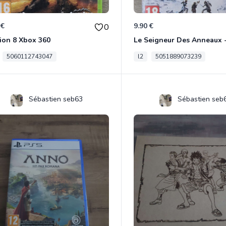
 €
9.90 €
0
ion 8 Xbox 360
5060112743047
l2
5051889073239
Sébastien seb63
Sébastien seb