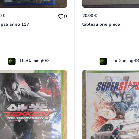
0 €
20.00 €
0
 ps5 anno 117
tableau one piece
TheGamingR83
TheGamingR8