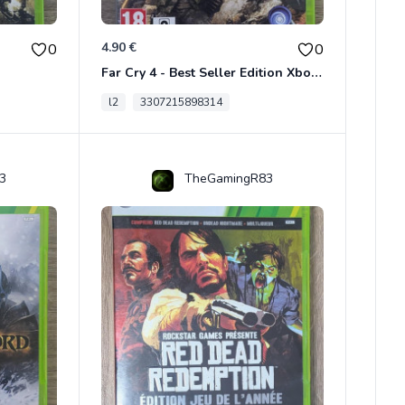
4.90 €
0
0
Far Cry 4 - Best Seller Edition Xbox 360
l2
3307215898314
3
TheGamingR83