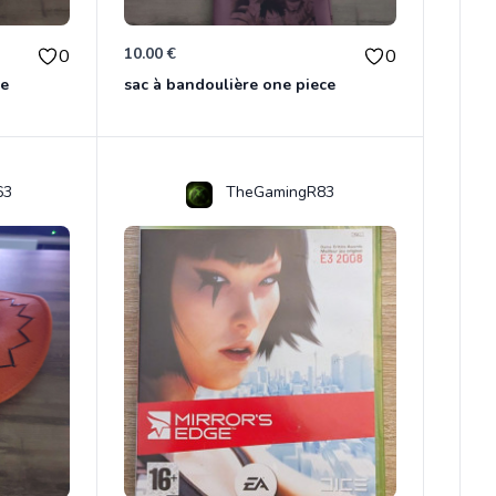
10.00 €
0
0
ce
sac à bandoulière one piece
63
TheGamingR83