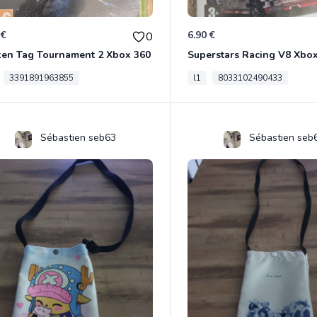
 €
6.90 €
0
ken Tag Tournament 2 Xbox 360
Superstars Racing V8 Xbo
3391891963855
l1
8033102490433
Sébastien seb63
Sébastien seb