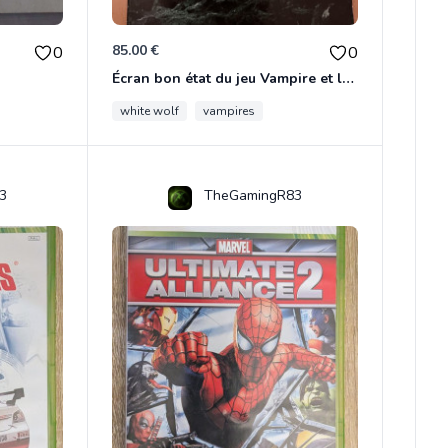
85.00 €
0
0
Écran bon état du jeu Vampire et livre de règles « la mascarade » état d’usage
white wolf
vampires
3
TheGamingR83