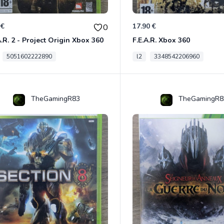
 €
17.90 €
0
A.R. 2 - Project Origin Xbox 360
F.E.A.R. Xbox 360
5051602222890
l2
3348542206960
TheGamingR83
TheGamingR8