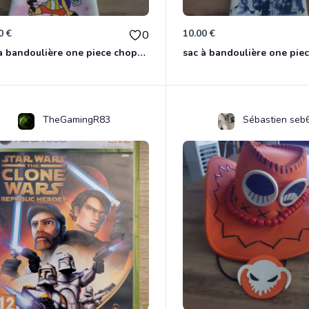
0 €
10.00 €
0
sac à bandoulière one piece chopper
sac à bandoulière one pie
TheGamingR83
Sébastien seb