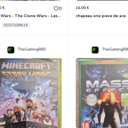
0 €
16.00 €
0
Star Wars - The Clone Wars - Les Héros De La République Xbox 360
chapeau one piece de ace
023272008116
TheGamingR83
TheGamingR8