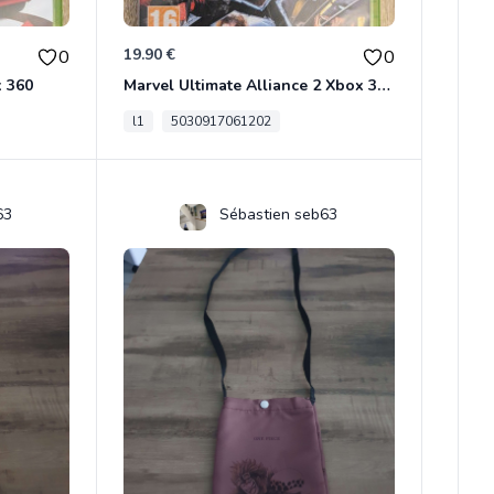
19.90 €
0
0
x 360
Marvel Ultimate Alliance 2 Xbox 360
l1
5030917061202
63
Sébastien seb63