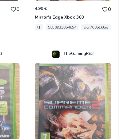
4.90 €
0
0
Mirror's Edge Xbox 360
l1
5030931064654
dgf7606160is
3
TheGamingR83