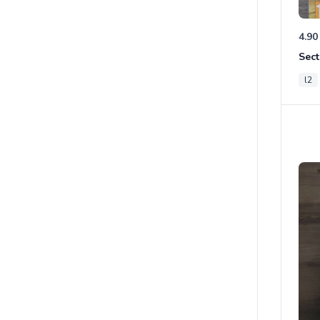
4.90
Sect
l2