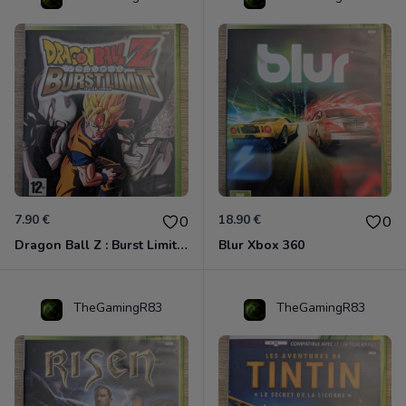
7.90 €
18.90 €
0
0
Dragon Ball Z : Burst Limit Xbox 360
Blur Xbox 360
TheGamingR83
TheGamingR83