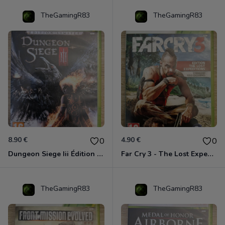
TheGamingR83
TheGamingR83
8.90 €
4.90 €
0
0
Dungeon Siege Iii Édition Limitée - Vf Intégrale Xbox 360
Far Cry 3 - The Lost Expeditions - Edition Spéciale Xbox 360
TheGamingR83
TheGamingR83