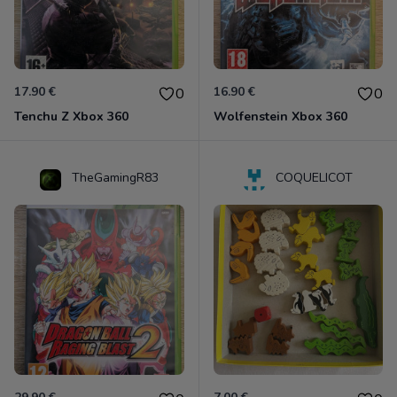
17.90 €
16.90 €
0
0
Tenchu Z Xbox 360
Wolfenstein Xbox 360
TheGamingR83
COQUELICOT