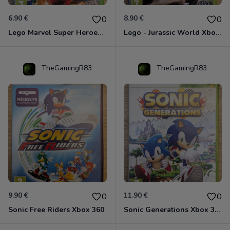
6.90 €
8.90 €
0
0
Lego Marvel Super Heroes Xbox 360
Lego - Jurassic World Xbox 360
TheGamingR83
TheGamingR83
9.90 €
11.90 €
0
0
Sonic Free Riders Xbox 360
Sonic Generations Xbox 360