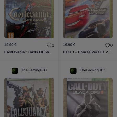
19.90 €
19.90 €
0
0
Castlevania : Lords Of Shadow Xbox 360
Cars 3 - Course Vers La Victoire Xbox 360
TheGamingR83
TheGamingR83