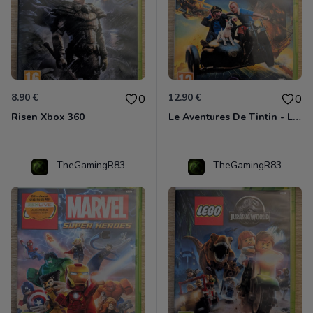
8.90 €
12.90 €
0
0
Risen Xbox 360
Le Aventures De Tintin - Le Secret De La Licorne Xbox 360
TheGamingR83
TheGamingR83