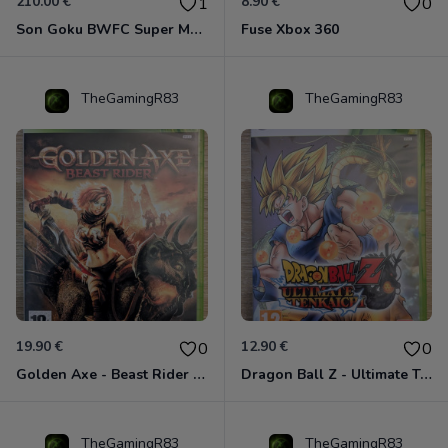
210.00 €
8.90 €
1
0
Son Goku BWFC Super Master Stars
Fuse Xbox 360
TheGamingR83
TheGamingR83
19.90 €
12.90 €
0
0
Golden Axe - Beast Rider Xbox 360
Dragon Ball Z - Ultimate Tenkaichi Xbox 360
TheGamingR83
TheGamingR83