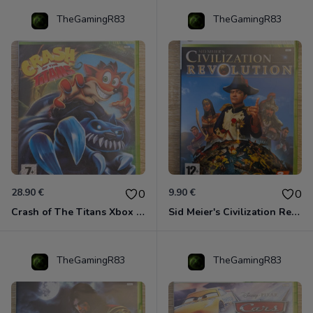
TheGamingR83
TheGamingR83
28.90 €
9.90 €
0
0
Crash of The Titans Xbox 360
Sid Meier's Civilization Revolution Xbox 360
TheGamingR83
TheGamingR83