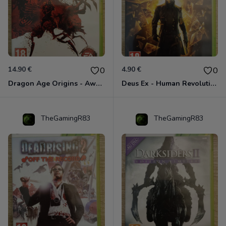
14.90 €
4.90 €
0
0
Dragon Age Origins - Awakening Xbox 360
Deus Ex - Human Revolution Xbox 360
TheGamingR83
TheGamingR83