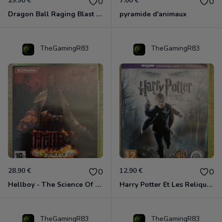
29.90 €
7.00 €
0
0
Dragon Ball Raging Blast 2 Xbox 360
pyramide d'animaux
TheGamingR83
TheGamingR83
28.90 €
12.90 €
0
0
Hellboy - The Science Of Evil Xbox 360
Harry Potter Et Les Reliques De La Mort - 1ère Partie Xbox 360
TheGamingR83
TheGamingR83