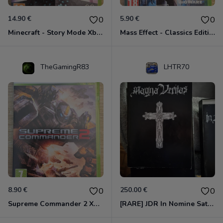
14.90 €
5.90 €
0
0
Minecraft - Story Mode Xbox 360
Mass Effect - Classics Edition Xbox 360
TheGamingR83
LHTR70
8.90 €
250.00 €
0
0
Supreme Commander 2 Xbox 360
[RARE] JDR In Nomine Satanis / Magna Veritas – 1ère Édition BOÎTE (DOS BLANC, 1989) - CROC / Siroz