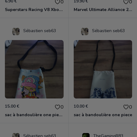
6.90 €
19.90 €
0
0
Superstars Racing V8 Xbox 360
Marvel Ultimate Alliance 2 Xbox 360
Sébastien seb63
Sébastien seb63
15.00 €
10.00 €
0
0
sac à bandoulière one piece chopper
sac à bandoulière one piece
Sébastien seb63
TheGamingR83