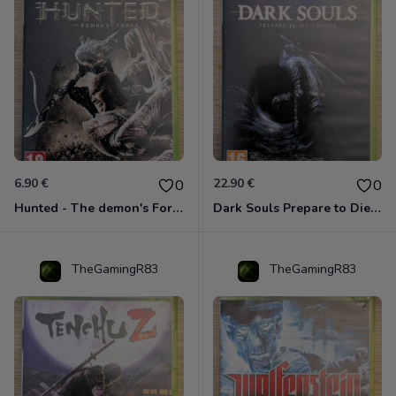
6.90 €
22.90 €
0
0
Hunted - The demon's Forge Xbox 360 (Complet CIB)
Dark Souls Prepare to Die Edition XBOX 360
TheGamingR83
TheGamingR83