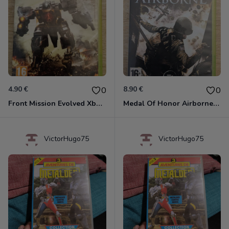
4.90 €
8.90 €
0
0
Front Mission Evolved Xbox 360
Medal Of Honor Airborne Xbox 360
VictorHugo75
VictorHugo75