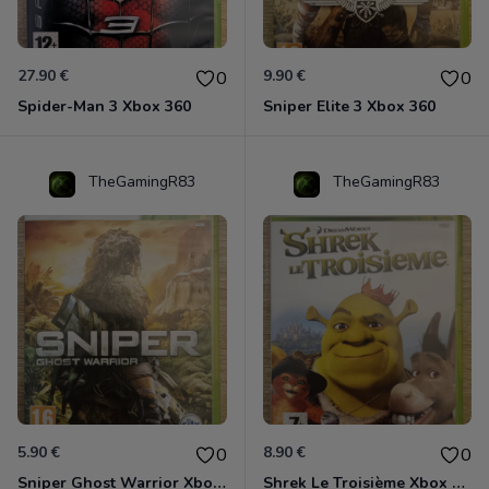
27.90 €
9.90 €
0
0
Spider-Man 3 Xbox 360
Sniper Elite 3 Xbox 360
TheGamingR83
TheGamingR83
5.90 €
8.90 €
0
0
Sniper Ghost Warrior Xbox 360
Shrek Le Troisième Xbox 360