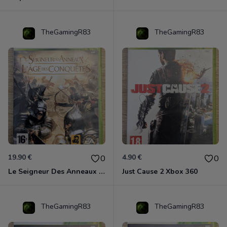
TheGamingR83
TheGamingR83
19.90 €
4.90 €
0
0
Le Seigneur Des Anneaux - L'âge Des Conquêtes Xbox 360
Just Cause 2 Xbox 360
TheGamingR83
TheGamingR83