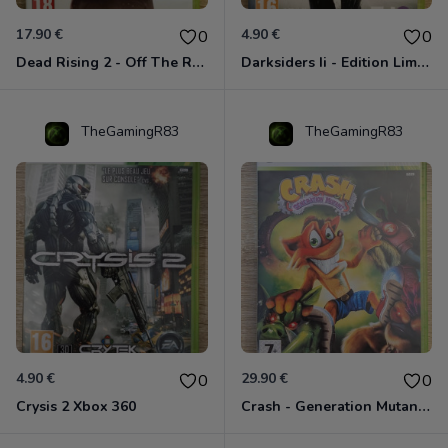
17.90 €
4.90 €
0
0
Dead Rising 2 - Off The Record Xbox 360
Darksiders Ii - Edition Limitée Xbox 360
TheGamingR83
TheGamingR83
4.90 €
29.90 €
0
0
Crysis 2 Xbox 360
Crash - Generation Mutant Xbox 360