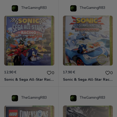
TheGamingR83
TheGamingR83
12.90 €
17.90 €
0
0
Sonic & Sega All-Star Racing avec Banjo-Kazooie Xbox 360
Sonic & Sega All-Star Racing - Transformed Xbox 360
TheGamingR83
TheGamingR83