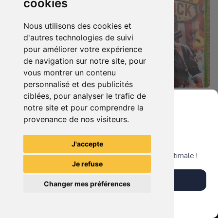
cookies
Nous utilisons des cookies et
d'autres technologies de suivi
pour améliorer votre expérience
de navigation sur notre site, pour
vous montrer un contenu
personnalisé et des publicités
ciblées, pour analyser le trafic de
17.90 €
5.90 €
0
0
notre site et pour comprendre la
Bionicle Heros Xbox 360
Bioshock - Infinite Xbox 360
provenance de nos visiteurs.
Grenier du Geek
J'accepte
TheGamingR83
TheGamingR83
Télécharge notre app pour une expérience optimale !
Je refuse
Télécharger l'app
Changer mes préférences
Plus tard
Vendre