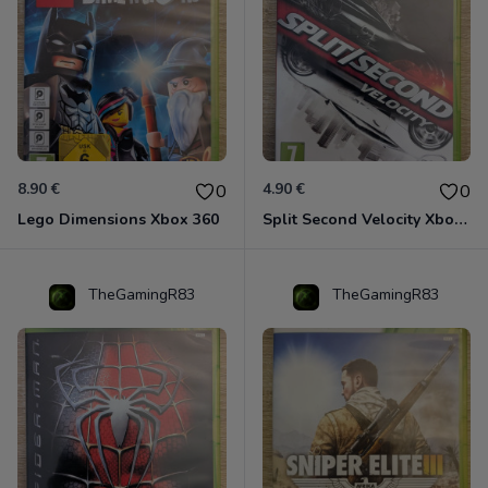
8.90 €
4.90 €
0
0
Lego Dimensions Xbox 360
Split Second Velocity Xbox 360
TheGamingR83
TheGamingR83