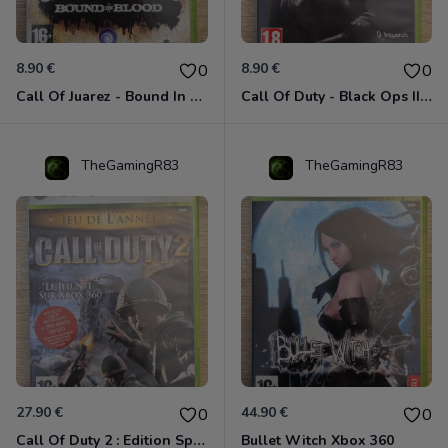
8.90 €
8.90 €
0
0
Call Of Juarez - Bound In Blood Xbox 360
Call Of Duty - Black Ops II Xbox 360
TheGamingR83
TheGamingR83
27.90 €
44.90 €
0
0
Call Of Duty 2 : Edition Spéciale Xbox 360 GOTY
Bullet Witch Xbox 360