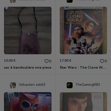
10.00 €
17.90 €
0
0
sac à bandoulière one piece
Star Wars - The Clone Wars - Les Héros De La République Xbox 360
Sébastien seb63
TheGamingR83