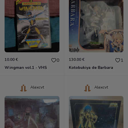
10.00 €
130.00 €
0
1
Wingman vol.1 - VHS
Kotobukiya de Barbara
Alexcvt
Alexcvt