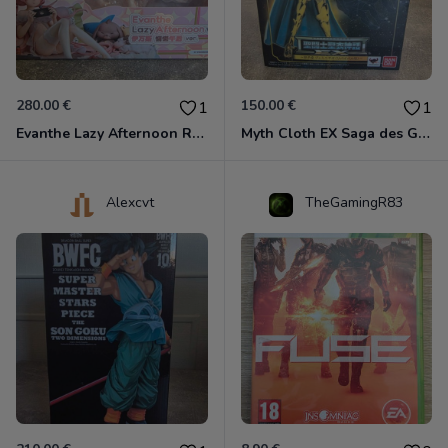
280.00 €
150.00 €
1
1
Evanthe Lazy Afternoon Red Pride of Eden
Myth Cloth EX Saga des Gémeaux
Alexcvt
TheGamingR83