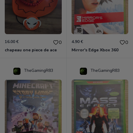
16.00 €
4.90 €
0
0
chapeau one piece de ace
Mirror's Edge Xbox 360
TheGamingR83
TheGamingR83