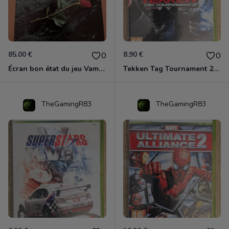
85.00 €
8.90 €
0
0
Écran bon état du jeu Vampire et livre de règles « la mascarade » état d’usage
Tekken Tag Tournament 2 Xbox 360
TheGamingR83
TheGamingR83