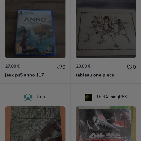
27.00 €
20.00 €
0
0
jeux ps5 anno 117
tableau one piece
.t..r.p.
TheGamingR83