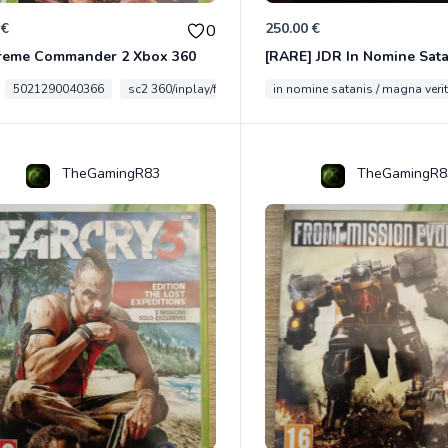
 €
250.00 €
0
reme Commander 2 Xbox 360
5021290040366
sc2 360/inplay/fra
in nomine satanis / magna veri
TheGamingR83
TheGamingR8