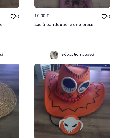
10.00 €
0
0
ce
sac à bandoulière one piece
63
Sébastien seb63