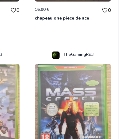
16.00 €
0
0
chapeau one piece de ace
3
TheGamingR83