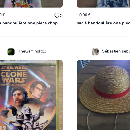
0 €
10.00 €
0
sac à bandoulière one piece chopper
sac à bandoulière one pie
TheGamingR83
Sébastien seb