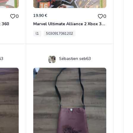
19.90 €
0
0
x 360
Marvel Ultimate Alliance 2 Xbox 360
l1
5030917061202
63
Sébastien seb63