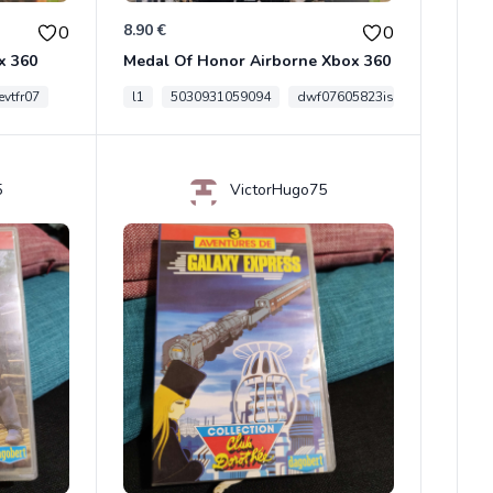
8.90 €
0
0
x 360
Medal Of Honor Airborne Xbox 360
vtfr07
l1
5030931059094
dwf07605823is
5
VictorHugo75