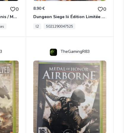
8.90 €
0
0
[RARE] JDR In Nomine Satanis / Magna Veritas – 1ère Édition BOÎTE (DOS BLANC, 1989) - CROC / Siroz
Dungeon Siege Iii Édition Limitée - Vf Intégrale Xbox 360
tas
l2
5021290047525
3
TheGamingR83