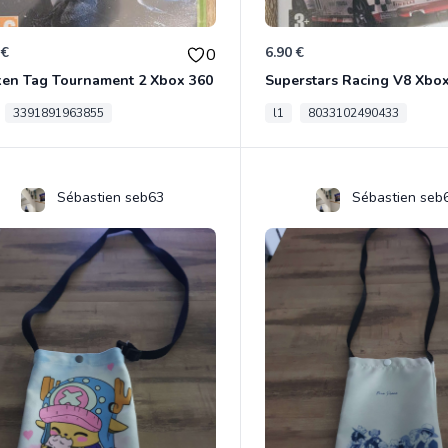
 €
6.90 €
0
ken Tag Tournament 2 Xbox 360
Superstars Racing V8 Xbo
3391891963855
l1
8033102490433
Sébastien seb63
Sébastien seb