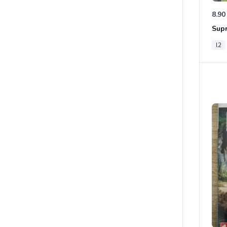
8.90
Sup
l2