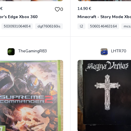
 €
14.90 €
0
or's Edge Xbox 360
Minecraft - Story Mode Xb
5030931064654
dgf7606160is
l2
5060146463164
mcs
TheGamingR83
LHTR70