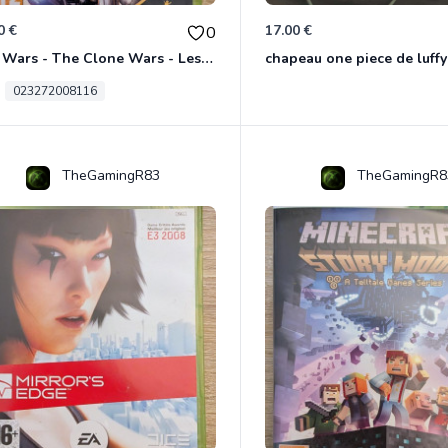
0 €
17.00 €
0
Star Wars - The Clone Wars - Les Héros De La République Xbox 360
chapeau one piece de luffy
023272008116
TheGamingR83
TheGamingR8