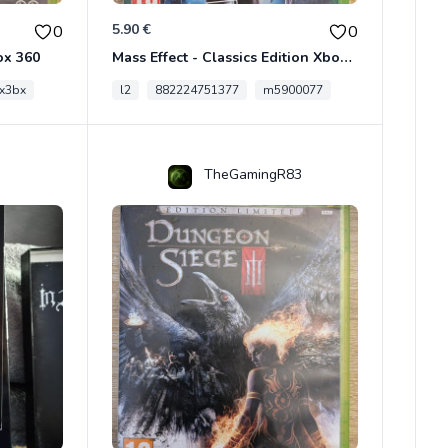
5.90 €
0
0
ox 360
Mass Effect - Classics Edition Xbox 360
x3bx
l2
882224751377
m5900077
TheGamingR83