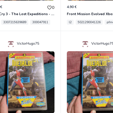
 €
4.90 €
0
Far Cry 3 - The Lost Expeditions - Edition Spéciale Xbox 360
Front Mission Evolved Xbo
3307215639689
300047911
l2
5021290041226
pfme
VictorHugo75
VictorHugo7