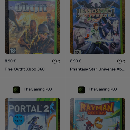
8.90 €
8.90 €
0
0
The Outfit Xbox 360
Phantasy Star Universe Xbox 360
TheGamingR83
TheGamingR83