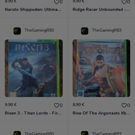
8.90 €
9.90 €
0
0
Naruto Shippuden: Ultimate Ninja Storm Generations - Card Edition Xbox 360
Ridge Racer Unbounded - Édition Limitée Xbox 360
TheGamingR83
TheGamingR83
9.90 €
8.90 €
0
0
Risen 3 - Titan Lords - First Edition Xbox 360
Rise Of The Argonauts Xbox 360
TheGamingR83
TheGamingR83