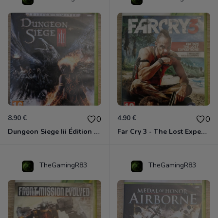
8.90 €
4.90 €
0
0
Dungeon Siege Iii Édition Limitée - Vf Intégrale Xbox 360
Far Cry 3 - The Lost Expeditions - Edition Spéciale Xbox 360
TheGamingR83
TheGamingR83