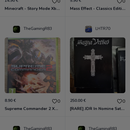
14.90 €
5.90 €
0
0
Minecraft - Story Mode Xbox 360
Mass Effect - Classics Edition Xbox 360
TheGamingR83
LHTR70
8.90 €
250.00 €
0
0
Supreme Commander 2 Xbox 360
[RARE] JDR In Nomine Satanis / Magna Veritas – 1ère Édition BOÎTE (DOS BLANC, 1989) - CROC / Siroz
TheGamingR83
TheGamingR83