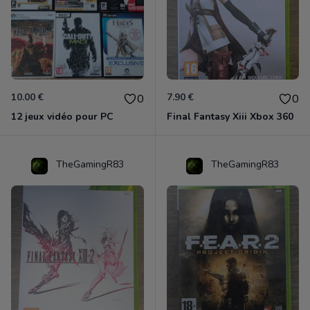
10.00 €
7.90 €
0
0
12 jeux vidéo pour PC
Final Fantasy Xiii Xbox 360
TheGamingR83
TheGamingR83