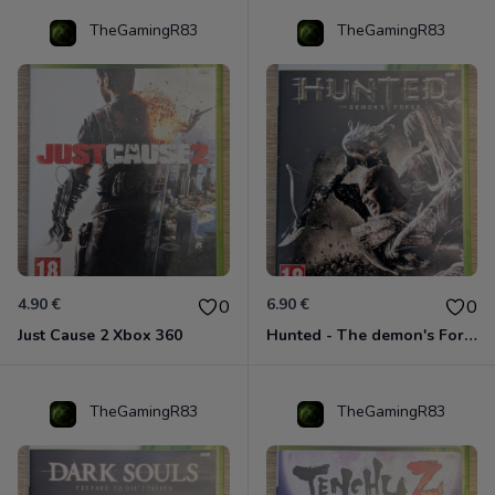
TheGamingR83
TheGamingR83
4.90 €
6.90 €
0
0
Just Cause 2 Xbox 360
Hunted - The demon's Forge Xbox 360 (Complet CIB)
TheGamingR83
TheGamingR83