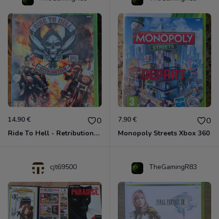
14.90 €
7.90 €
0
0
Ride To Hell - Retribution Xbox 360
Monopoly Streets Xbox 360
cjt69500
TheGamingR83