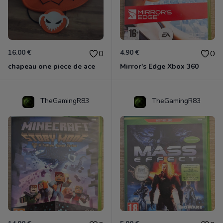
16.00 €
4.90 €
0
0
chapeau one piece de ace
Mirror's Edge Xbox 360
TheGamingR83
TheGamingR83