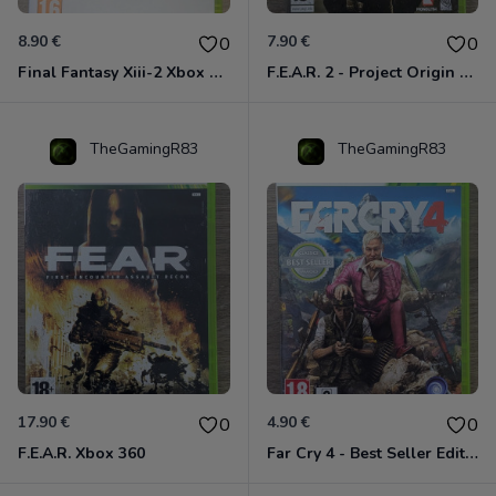
8.90 €
7.90 €
0
0
Final Fantasy Xiii-2 Xbox 360
F.E.A.R. 2 - Project Origin Xbox 360
TheGamingR83
TheGamingR83
17.90 €
4.90 €
0
0
F.E.A.R. Xbox 360
Far Cry 4 - Best Seller Edition Xbox 360