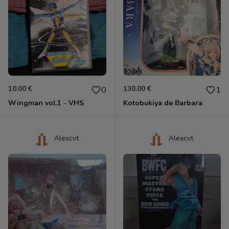
10.00 €
130.00 €
0
1
Wingman vol.1 - VHS
Kotobukiya de Barbara
Alexcvt
Alexcvt