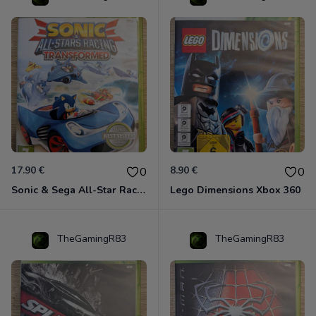
17.90 €
8.90 €
0
0
Sonic & Sega All-Star Racing - Transformed Xbox 360
Lego Dimensions Xbox 360
TheGamingR83
TheGamingR83