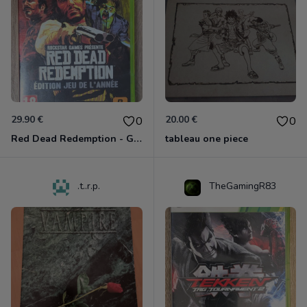
29.90 €
20.00 €
0
0
Red Dead Redemption - Game Of The Year Xbox 360
tableau one piece
.t..r.p.
TheGamingR83