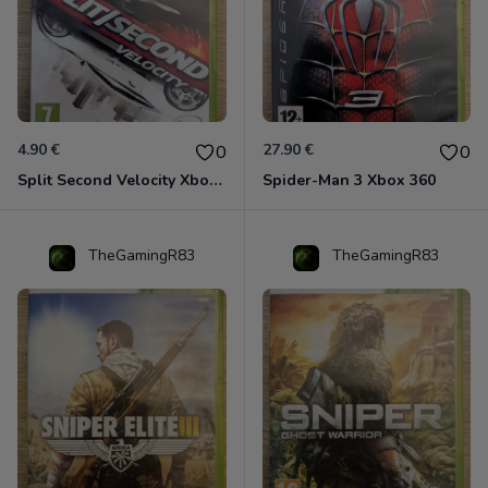
4.90 €
27.90 €
0
0
Split Second Velocity Xbox 360
Spider-Man 3 Xbox 360
TheGamingR83
TheGamingR83