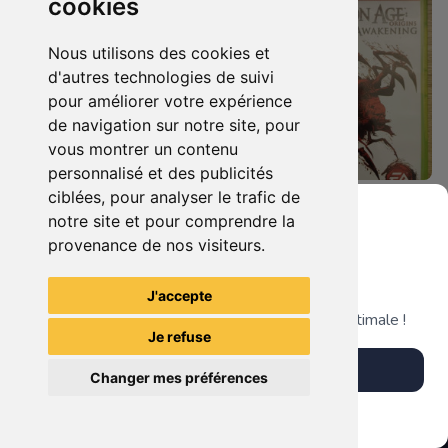
cookies
Nous utilisons des cookies et
d'autres technologies de suivi
pour améliorer votre expérience
de navigation sur notre site, pour
vous montrer un contenu
personnalisé et des publicités
ciblées, pour analyser le trafic de
8.90 €
14.90 €
0
0
notre site et pour comprendre la
Dragon Age Origins Xbox 360
Dragon Age Origins - Awakening Xbox 360
provenance de nos visiteurs.
Grenier du Geek
J'accepte
TheGamingR83
TheGamingR83
Télécharge notre app pour une expérience optimale !
Je refuse
Télécharger l'app
Changer mes préférences
Plus tard
Vendre