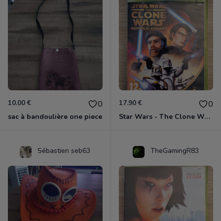
10.00 €
17.90 €
0
0
sac à bandoulière one piece
Star Wars - The Clone Wars - Les Héros De La République Xbox 360
Sébastien seb63
TheGamingR83