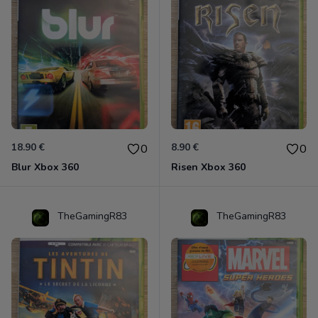
18.90 €
8.90 €
0
0
Blur Xbox 360
Risen Xbox 360
TheGamingR83
TheGamingR83