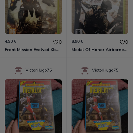
4.90 €
8.90 €
0
0
Front Mission Evolved Xbox 360
Medal Of Honor Airborne Xbox 360
VictorHugo75
VictorHugo75