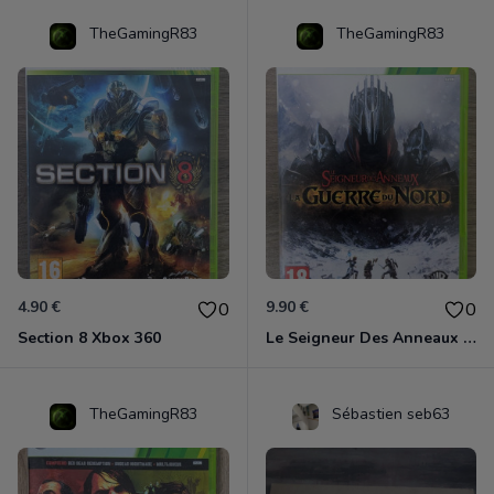
TheGamingR83
TheGamingR83
4.90 €
9.90 €
0
0
Section 8 Xbox 360
Le Seigneur Des Anneaux - La Guerre Du Nord Xbox 360
TheGamingR83
Sébastien seb63