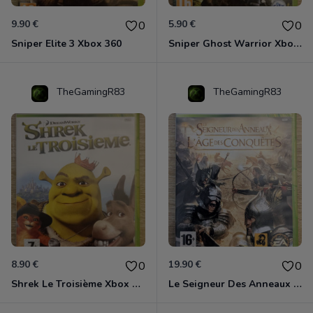
9.90 €
5.90 €
0
0
Sniper Elite 3 Xbox 360
Sniper Ghost Warrior Xbox 360
TheGamingR83
TheGamingR83
8.90 €
19.90 €
0
0
Shrek Le Troisième Xbox 360
Le Seigneur Des Anneaux - L'âge Des Conquêtes Xbox 360