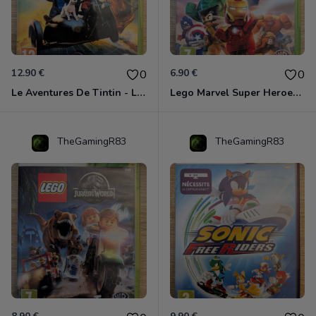
12.90 €
6.90 €
0
0
Le Aventures De Tintin - Le Secret De La Licorne Xbox 360
Lego Marvel Super Heroes Xbox 360
TheGamingR83
TheGamingR83