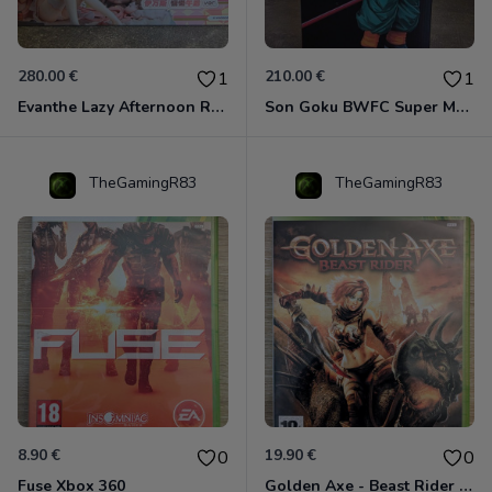
280.00 €
210.00 €
1
1
Evanthe Lazy Afternoon Red Pride of Eden
Son Goku BWFC Super Master Stars
TheGamingR83
TheGamingR83
8.90 €
19.90 €
0
0
Fuse Xbox 360
Golden Axe - Beast Rider Xbox 360