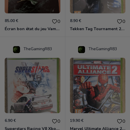
85.00 €
8.90 €
0
0
Écran bon état du jeu Vampire et livre de règles « la mascarade » état d’usage
Tekken Tag Tournament 2 Xbox 360
TheGamingR83
TheGamingR83
6.90 €
19.90 €
0
0
Superstars Racing V8 Xbox 360
Marvel Ultimate Alliance 2 Xbox 360