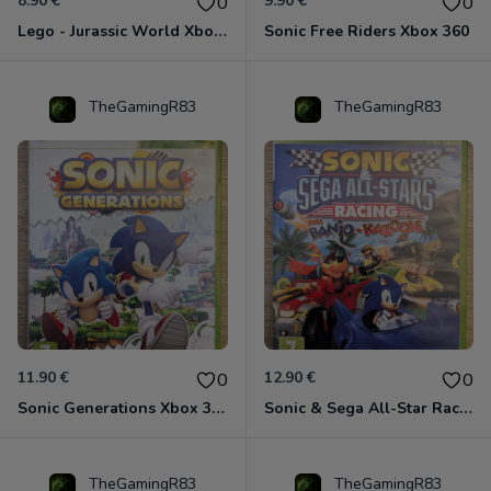
8.90 €
9.90 €
0
0
Lego - Jurassic World Xbox 360
Sonic Free Riders Xbox 360
TheGamingR83
TheGamingR83
11.90 €
12.90 €
0
0
Sonic Generations Xbox 360
Sonic & Sega All-Star Racing avec Banjo-Kazooie Xbox 360
TheGamingR83
TheGamingR83