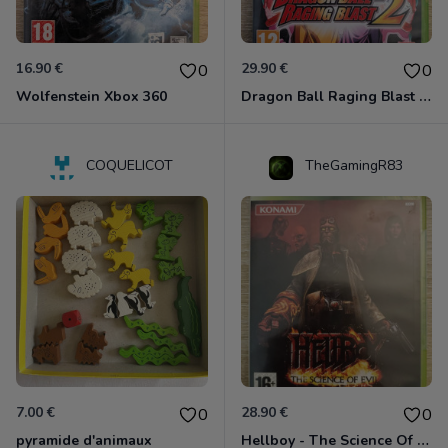
16.90 €
29.90 €
0
0
Wolfenstein Xbox 360
Dragon Ball Raging Blast 2 Xbox 360
COQUELICOT
TheGamingR83
7.00 €
28.90 €
0
0
pyramide d'animaux
Hellboy - The Science Of Evil Xbox 360