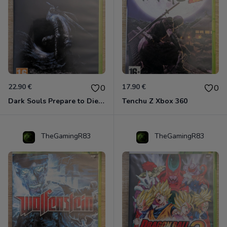
22.90 €
17.90 €
0
0
Dark Souls Prepare to Die Edition XBOX 360
Tenchu Z Xbox 360
TheGamingR83
TheGamingR83