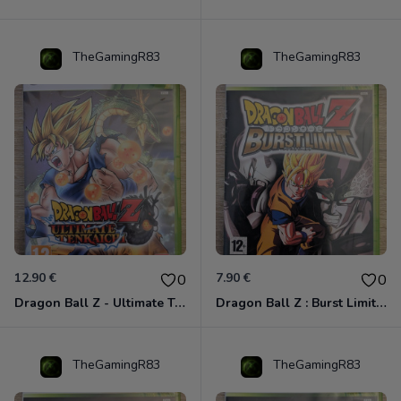
TheGamingR83
TheGamingR83
12.90 €
7.90 €
0
0
Dragon Ball Z - Ultimate Tenkaichi Xbox 360
Dragon Ball Z : Burst Limit Xbox 360
TheGamingR83
TheGamingR83