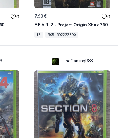
7.90 €
0
0
360
F.E.A.R. 2 - Project Origin Xbox 360
l2
5051602222890
3
TheGamingR83