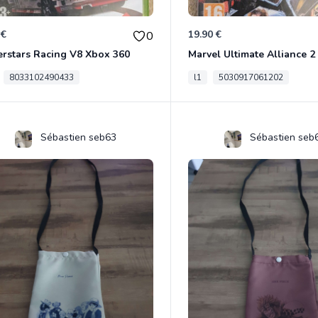
 €
19.90 €
0
rstars Racing V8 Xbox 360
8033102490433
l1
5030917061202
Sébastien seb63
Sébastien seb