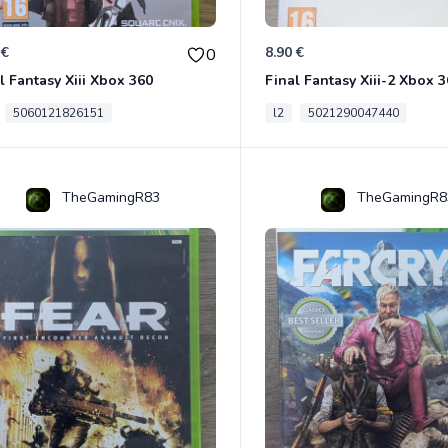
 €
8.90 €
0
l Fantasy Xiii Xbox 360
Final Fantasy Xiii-2 Xbox 
5060121826151
l2
5021290047440
TheGamingR83
TheGamingR8