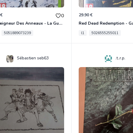
 €
29.90 €
0
Le Seigneur Des Anneaux - La Guerre Du Nord Xbox 360
5051889073239
l1
5026555255011
Sébastien seb63
.t..r.p.