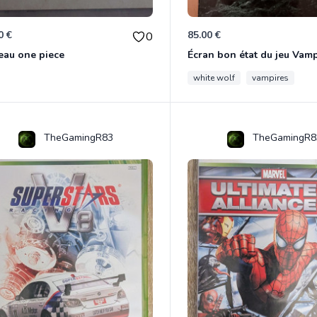
0 €
85.00 €
0
eau one piece
white wolf
vampires
TheGamingR83
TheGamingR8