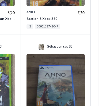
4.90 €
0
0
Far Cry 4 - Best Seller Edition Xbox 360
Section 8 Xbox 360
l2
5060112743047
3
Sébastien seb63