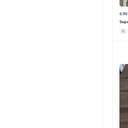
6.90
Supe
l1