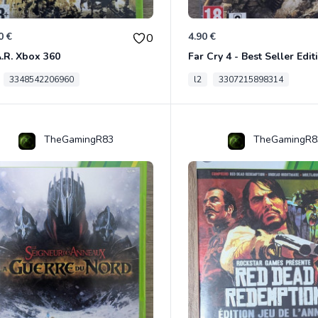
0 €
4.90 €
0
A.R. Xbox 360
3348542206960
l2
3307215898314
TheGamingR83
TheGamingR8