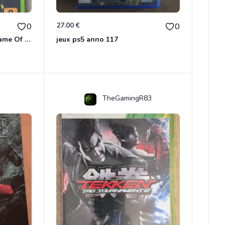
27.00 €
0
0
Red Dead Redemption - Game Of The Year Xbox 360
jeux ps5 anno 117
TheGamingR83