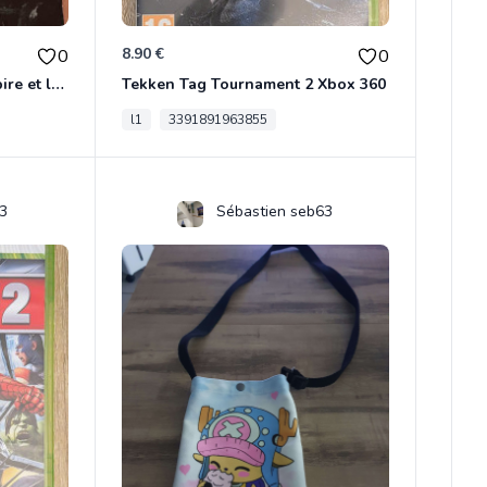
8.90 €
0
0
Écran bon état du jeu Vampire et livre de règles « la mascarade » état d’usage
Tekken Tag Tournament 2 Xbox 360
l1
3391891963855
3
Sébastien seb63