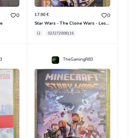
17.90 €
0
0
ce
Star Wars - The Clone Wars - Les Héros De La République Xbox 360
l2
023272008116
3
TheGamingR83