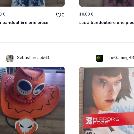
0 €
10.00 €
0
à bandoulière one piece
sac à bandoulière one pie
Sébastien seb63
TheGamingR8