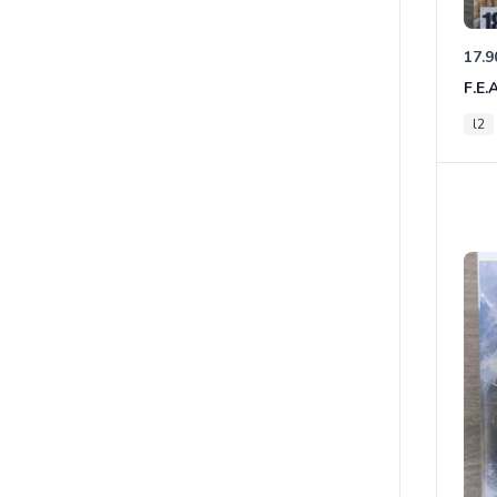
17.9
F.E.
l2