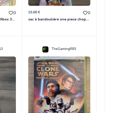
15.00 €
0
0
Marvel Ultimate Alliance 2 Xbox 360
sac à bandoulière one piece chopper
63
TheGamingR83