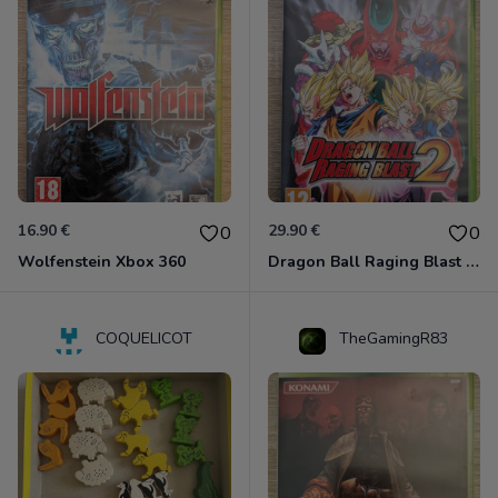
16.90 €
29.90 €
0
0
Wolfenstein Xbox 360
Dragon Ball Raging Blast 2 Xbox 360
COQUELICOT
TheGamingR83