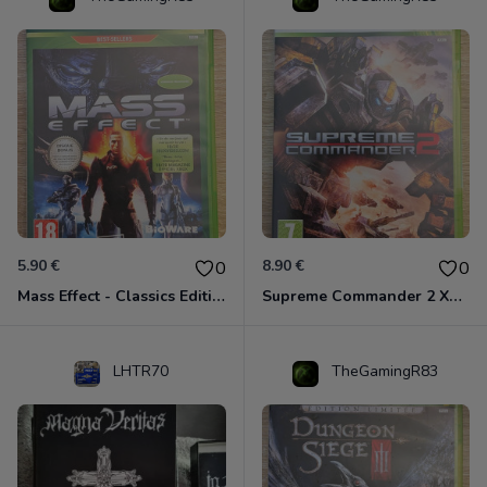
5.90 €
8.90 €
0
0
Mass Effect - Classics Edition Xbox 360
Supreme Commander 2 Xbox 360
LHTR70
TheGamingR83