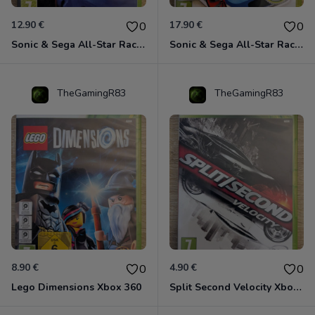
12.90 €
17.90 €
0
0
Sonic & Sega All-Star Racing avec Banjo-Kazooie Xbox 360
Sonic & Sega All-Star Racing - Transformed Xbox 360
TheGamingR83
TheGamingR83
8.90 €
4.90 €
0
0
Lego Dimensions Xbox 360
Split Second Velocity Xbox 360