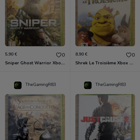
5.90 €
8.90 €
0
0
Sniper Ghost Warrior Xbox 360
Shrek Le Troisième Xbox 360
TheGamingR83
TheGamingR83