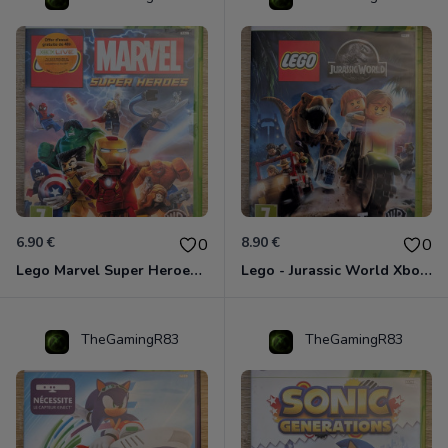
6.90 €
8.90 €
0
0
Lego Marvel Super Heroes Xbox 360
Lego - Jurassic World Xbox 360
TheGamingR83
TheGamingR83