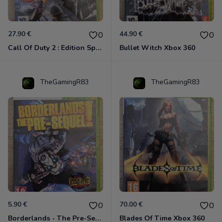
27.90 €
44.90 €
0
0
Call Of Duty 2 : Edition Spéciale Xbox 360 GOTY
Bullet Witch Xbox 360
TheGamingR83
TheGamingR83
5.90 €
70.00 €
0
0
Borderlands - The Pre-Sequel ! Xbox 360
Blades Of Time Xbox 360