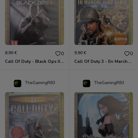
8.90 €
9.90 €
0
0
Call Of Duty - Black Ops II Xbox 360
Call Of Duty 3 - En Marche Vers Paris Xbox 360
TheGamingR83
TheGamingR83