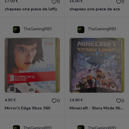
17.00 €
16.00 €
0
0
chapeau one piece de luffy
chapeau one piece de ace
TheGamingR83
TheGamingR83
4.90 €
14.90 €
0
0
Mirror's Edge Xbox 360
Minecraft - Story Mode Xbox 360
TheGamingR83
TheGamingR83