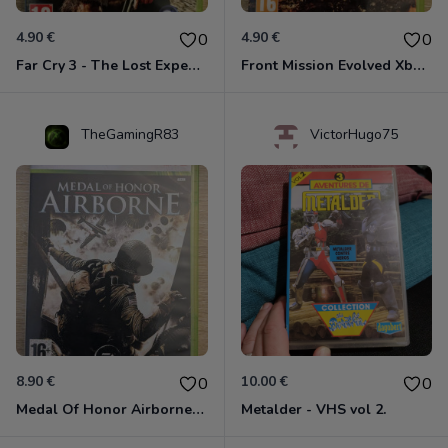
4.90 €
4.90 €
0
0
Far Cry 3 - The Lost Expeditions - Edition Spéciale Xbox 360
Front Mission Evolved Xbox 360
TheGamingR83
VictorHugo75
8.90 €
10.00 €
0
0
Medal Of Honor Airborne Xbox 360
Metalder - VHS vol 2.