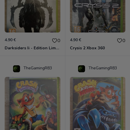
4.90 €
4.90 €
0
0
Darksiders Ii - Edition Limitée Xbox 360
Crysis 2 Xbox 360
TheGamingR83
TheGamingR83