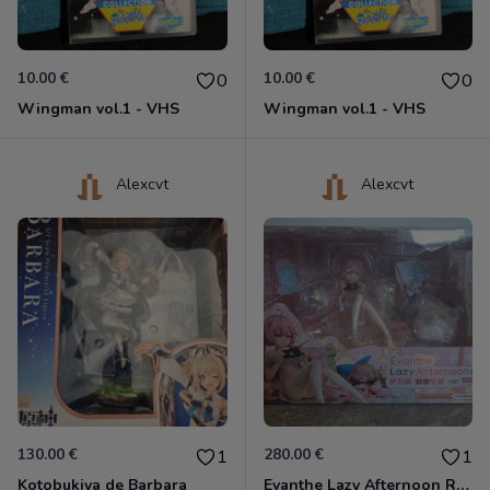
10.00 €
10.00 €
0
0
Wingman vol.1 - VHS
Wingman vol.1 - VHS
Alexcvt
Alexcvt
130.00 €
280.00 €
1
1
Kotobukiya de Barbara
Evanthe Lazy Afternoon Red Pride of Eden