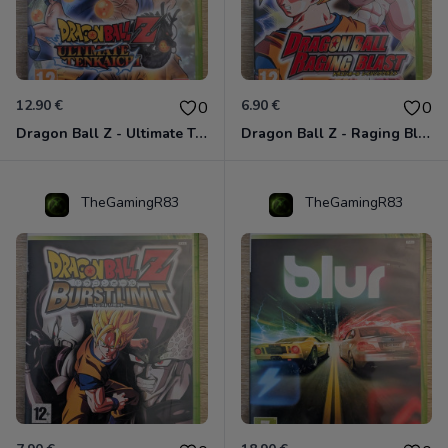
12.90 €
6.90 €
0
0
Dragon Ball Z - Ultimate Tenkaichi Xbox 360
Dragon Ball Z - Raging Blast Xbox 360
TheGamingR83
TheGamingR83