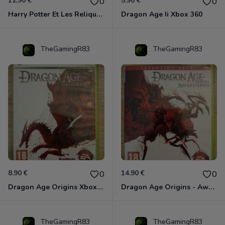
12.90 €
5.90 €
0
0
Harry Potter Et Les Reliques De La Mort - 1ère Partie Xbox 360
Dragon Age Ii Xbox 360
TheGamingR83
TheGamingR83
8.90 €
14.90 €
0
0
Dragon Age Origins Xbox 360
Dragon Age Origins - Awakening Xbox 360
TheGamingR83
TheGamingR83