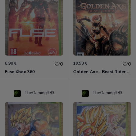
8.90 €
19.90 €
0
0
Fuse Xbox 360
Golden Axe - Beast Rider Xbox 360
TheGamingR83
TheGamingR83