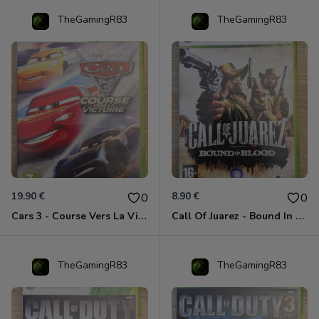
TheGamingR83
TheGamingR83
19.90 €
8.90 €
0
0
Cars 3 - Course Vers La Victoire Xbox 360
Call Of Juarez - Bound In Blood Xbox 360
TheGamingR83
TheGamingR83