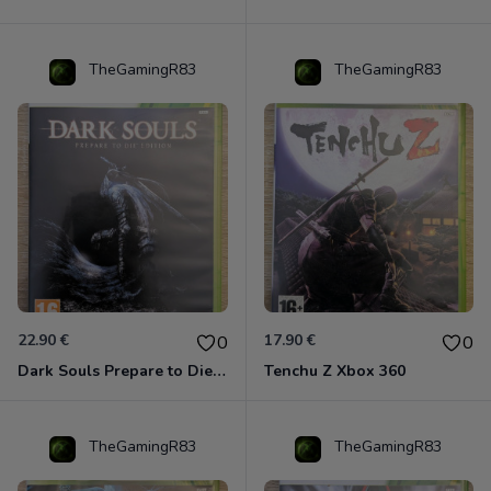
TheGamingR83
TheGamingR83
22.90 €
17.90 €
0
0
Dark Souls Prepare to Die Edition XBOX 360
Tenchu Z Xbox 360
TheGamingR83
TheGamingR83