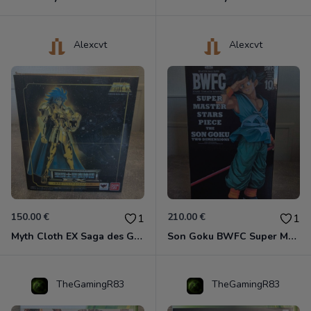
Alexcvt
Alexcvt
150.00 €
210.00 €
1
1
Myth Cloth EX Saga des Gémeaux
Son Goku BWFC Super Master Stars
TheGamingR83
TheGamingR83