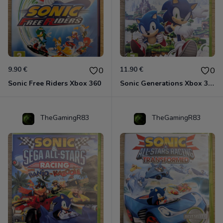
9.90 €
11.90 €
0
0
Sonic Free Riders Xbox 360
Sonic Generations Xbox 360
TheGamingR83
TheGamingR83