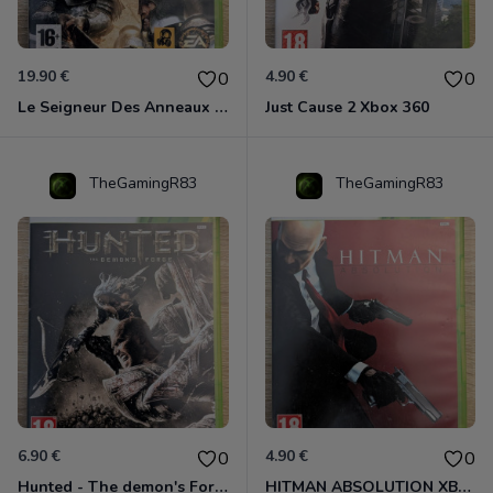
19.90 €
4.90 €
0
0
Le Seigneur Des Anneaux - L'âge Des Conquêtes Xbox 360
Just Cause 2 Xbox 360
TheGamingR83
TheGamingR83
6.90 €
4.90 €
0
0
Hunted - The demon's Forge Xbox 360 (Complet CIB)
HITMAN ABSOLUTION XBOX 360