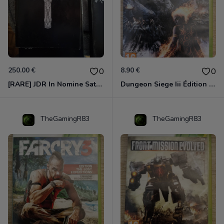
250.00 €
8.90 €
0
0
[RARE] JDR In Nomine Satanis / Magna Veritas – 1ère Édition BOÎTE (DOS BLANC, 1989) - CROC / Siroz
Dungeon Siege Iii Édition Limitée - Vf Intégrale Xbox 360
TheGamingR83
TheGamingR83