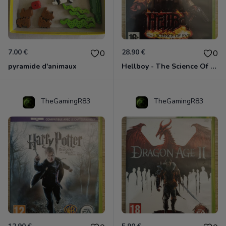
7.00 €
28.90 €
0
0
pyramide d'animaux
Hellboy - The Science Of Evil Xbox 360
TheGamingR83
TheGamingR83