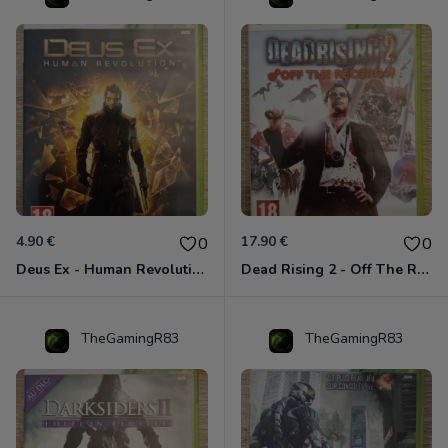
4.90 €
17.90 €
0
0
Deus Ex - Human Revolution Xbox 360
Dead Rising 2 - Off The Record Xbox 360
TheGamingR83
TheGamingR83