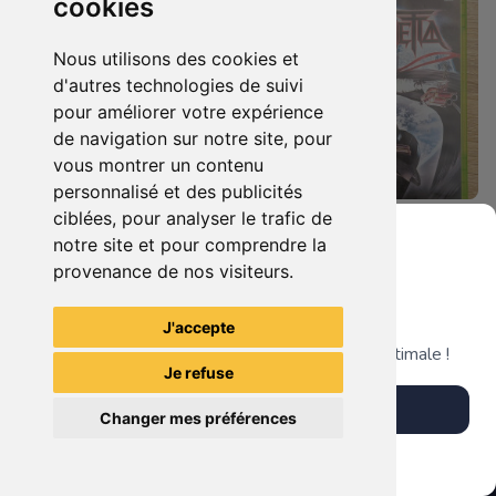
cookies
Nous utilisons des cookies et
d'autres technologies de suivi
pour améliorer votre expérience
de navigation sur notre site, pour
vous montrer un contenu
personnalisé et des publicités
ciblées, pour analyser le trafic de
7.90 €
9.90 €
0
0
notre site et pour comprendre la
Duo : The Elder Scrolls Iv - Oblivion + Bioshock Xbox 360
Bayonetta Xbox 360
provenance de nos visiteurs.
Grenier du Geek
J'accepte
TheGamingR83
TheGamingR83
Télécharge notre app pour une expérience optimale !
Je refuse
Télécharger l'app
Changer mes préférences
Plus tard
Vendre