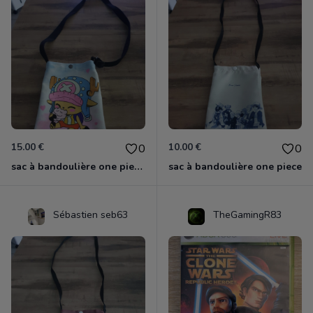
15.00 €
10.00 €
0
0
sac à bandoulière one piece chopper
sac à bandoulière one piece
Sébastien seb63
TheGamingR83