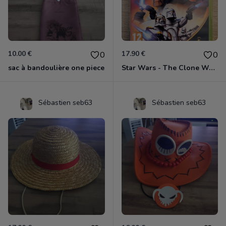
10.00 €
17.90 €
0
0
sac à bandoulière one piece
Star Wars - The Clone Wars - Les Héros De La République Xbox 360
Sébastien seb63
Sébastien seb63