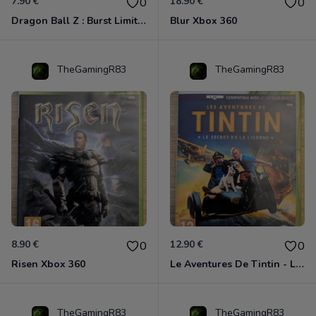
7.90 €
18.90 €
0
0
Dragon Ball Z : Burst Limit Xbox 360
Blur Xbox 360
TheGamingR83
TheGamingR83
8.90 €
12.90 €
0
0
Risen Xbox 360
Le Aventures De Tintin - Le Secret De La Licorne Xbox 360
TheGamingR83
TheGamingR83