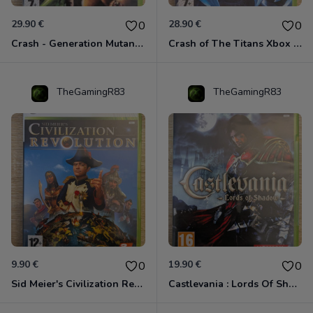
29.90 €
28.90 €
0
0
Crash - Generation Mutant Xbox 360
Crash of The Titans Xbox 360
TheGamingR83
TheGamingR83
9.90 €
19.90 €
0
0
Sid Meier's Civilization Revolution Xbox 360
Castlevania : Lords Of Shadow Xbox 360