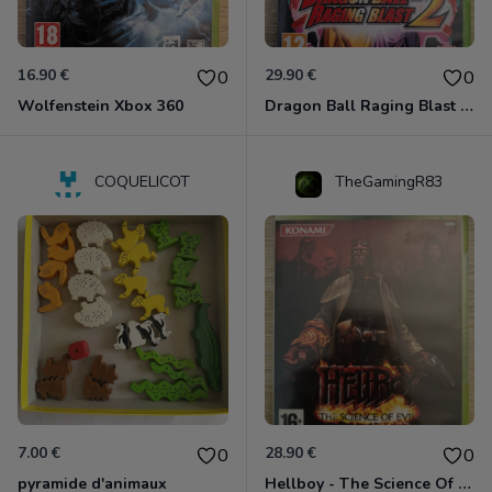
16.90 €
29.90 €
0
0
Wolfenstein Xbox 360
Dragon Ball Raging Blast 2 Xbox 360
COQUELICOT
TheGamingR83
7.00 €
28.90 €
0
0
pyramide d'animaux
Hellboy - The Science Of Evil Xbox 360