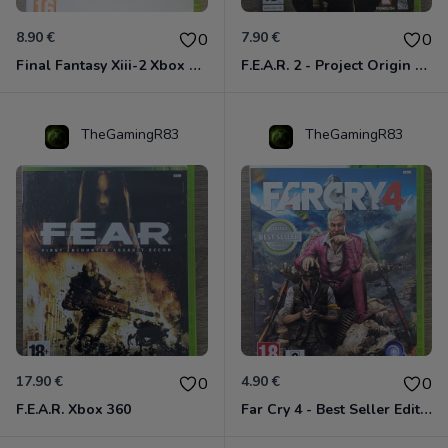
8.90 €
7.90 €
0
0
Final Fantasy Xiii-2 Xbox 360
F.E.A.R. 2 - Project Origin Xbox 360
TheGamingR83
TheGamingR83
17.90 €
4.90 €
0
0
F.E.A.R. Xbox 360
Far Cry 4 - Best Seller Edition Xbox 360