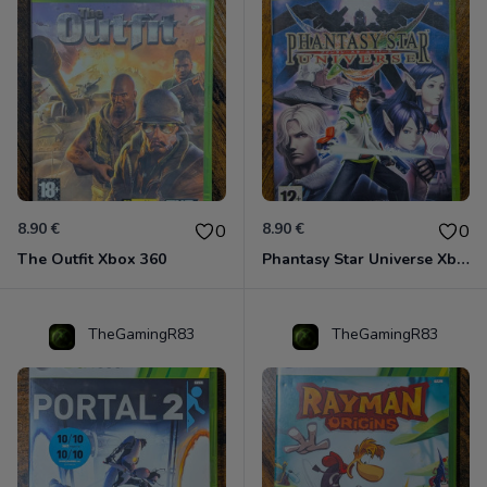
8.90 €
8.90 €
0
0
The Outfit Xbox 360
Phantasy Star Universe Xbox 360
TheGamingR83
TheGamingR83