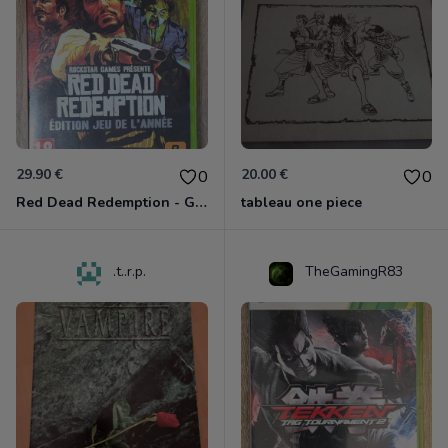
29.90 €
20.00 €
0
0
Red Dead Redemption - Game Of The Year Xbox 360
tableau one piece
.t..r.p.
TheGamingR83