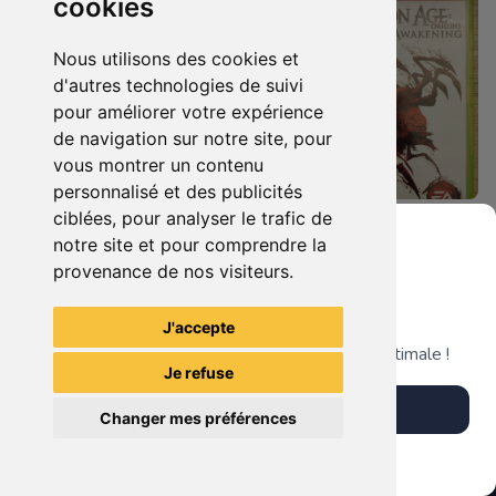
cookies
Nous utilisons des cookies et
d'autres technologies de suivi
pour améliorer votre expérience
de navigation sur notre site, pour
vous montrer un contenu
personnalisé et des publicités
ciblées, pour analyser le trafic de
8.90 €
14.90 €
0
0
notre site et pour comprendre la
Dragon Age Origins Xbox 360
Dragon Age Origins - Awakening Xbox 360
provenance de nos visiteurs.
Grenier du Geek
J'accepte
TheGamingR83
TheGamingR83
Télécharge notre app pour une expérience optimale !
Je refuse
Télécharger l'app
Changer mes préférences
Plus tard
Vendre