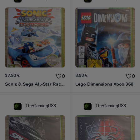
17.90 €
8.90 €
0
0
Sonic & Sega All-Star Racing - Transformed Xbox 360
Lego Dimensions Xbox 360
TheGamingR83
TheGamingR83