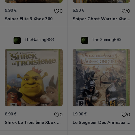
9.90 €
5.90 €
0
0
Sniper Elite 3 Xbox 360
Sniper Ghost Warrior Xbox 360
TheGamingR83
TheGamingR83
8.90 €
19.90 €
0
0
Shrek Le Troisième Xbox 360
Le Seigneur Des Anneaux - L'âge Des Conquêtes Xbox 360