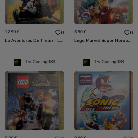
12.90 €
6.90 €
0
0
Le Aventures De Tintin - Le Secret De La Licorne Xbox 360
Lego Marvel Super Heroes Xbox 360
TheGamingR83
TheGamingR83