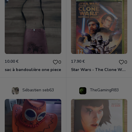
10.00 €
17.90 €
0
0
sac à bandoulière one piece
Star Wars - The Clone Wars - Les Héros De La République Xbox 360
Sébastien seb63
TheGamingR83