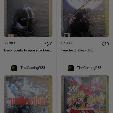
22.90 €
17.90 €
0
0
Dark Souls Prepare to Die Edition XBOX 360
Tenchu Z Xbox 360
TheGamingR83
TheGamingR83