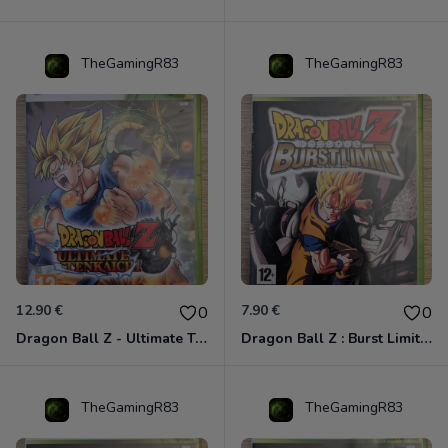
TheGamingR83
TheGamingR83
12.90 €
7.90 €
0
0
Dragon Ball Z - Ultimate Tenkaichi Xbox 360
Dragon Ball Z : Burst Limit Xbox 360
TheGamingR83
TheGamingR83