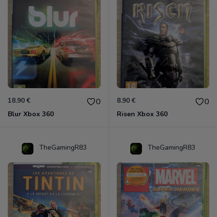
18.90 €
8.90 €
0
0
Blur Xbox 360
Risen Xbox 360
TheGamingR83
TheGamingR83