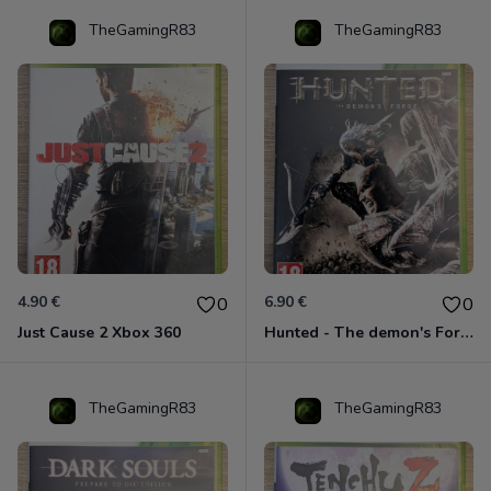
TheGamingR83
TheGamingR83
4.90 €
6.90 €
0
0
Just Cause 2 Xbox 360
Hunted - The demon's Forge Xbox 360 (Complet CIB)
TheGamingR83
TheGamingR83