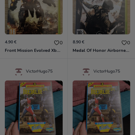
4.90 €
8.90 €
0
0
Front Mission Evolved Xbox 360
Medal Of Honor Airborne Xbox 360
VictorHugo75
VictorHugo75