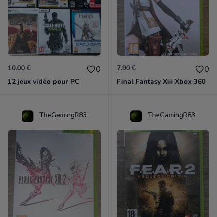
10.00 €
7.90 €
0
0
12 jeux vidéo pour PC
Final Fantasy Xiii Xbox 360
TheGamingR83
TheGamingR83