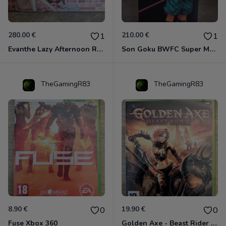
280.00 €
210.00 €
1
1
Evanthe Lazy Afternoon Red Pride of Eden
Son Goku BWFC Super Master Stars
TheGamingR83
TheGamingR83
8.90 €
19.90 €
0
0
Fuse Xbox 360
Golden Axe - Beast Rider Xbox 360