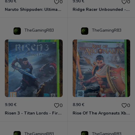
8.90 €
9.90 €
0
0
Naruto Shippuden: Ultimate Ninja Storm Generations - Card Edition Xbox 360
Ridge Racer Unbounded - Édition Limitée Xbox 360
TheGamingR83
TheGamingR83
9.90 €
8.90 €
0
0
Risen 3 - Titan Lords - First Edition Xbox 360
Rise Of The Argonauts Xbox 360
TheGamingR83
TheGamingR83