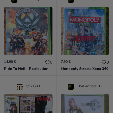
14.90 €
7.90 €
0
0
Ride To Hell - Retribution Xbox 360
Monopoly Streets Xbox 360
cjt69500
TheGamingR83