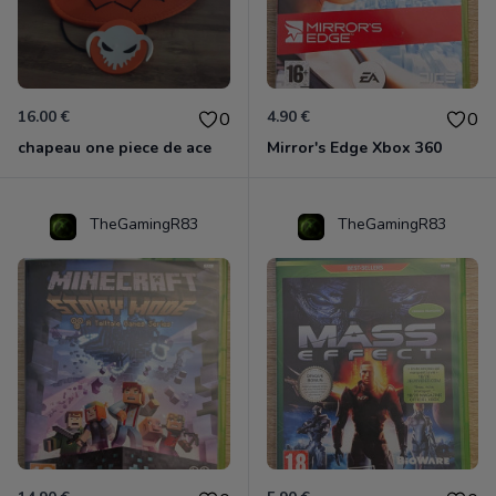
16.00 €
4.90 €
0
0
chapeau one piece de ace
Mirror's Edge Xbox 360
TheGamingR83
TheGamingR83