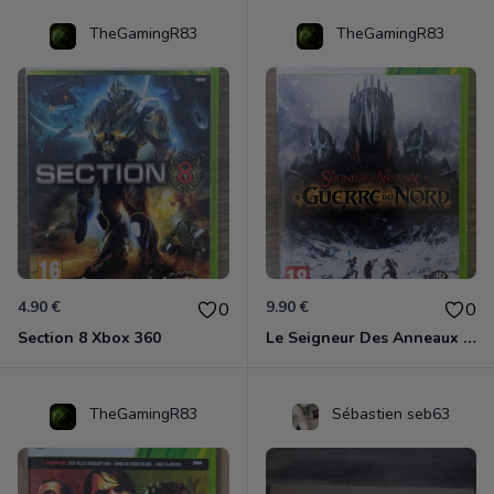
TheGamingR83
TheGamingR83
4.90 €
9.90 €
0
0
Section 8 Xbox 360
Le Seigneur Des Anneaux - La Guerre Du Nord Xbox 360
TheGamingR83
Sébastien seb63