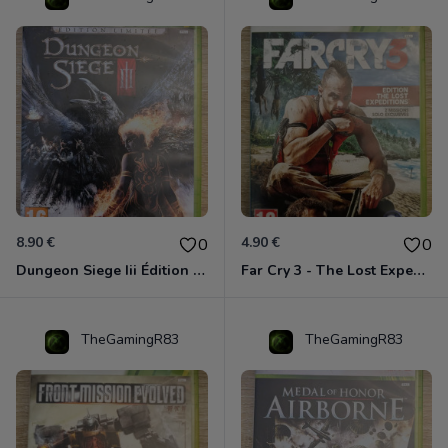
8.90 €
4.90 €
0
0
Dungeon Siege Iii Édition Limitée - Vf Intégrale Xbox 360
Far Cry 3 - The Lost Expeditions - Edition Spéciale Xbox 360
TheGamingR83
TheGamingR83