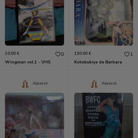
10.00 €
130.00 €
0
1
Wingman vol.1 - VHS
Kotobukiya de Barbara
Alexcvt
Alexcvt