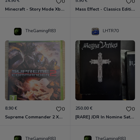
14.90 €
5.90 €
0
0
Minecraft - Story Mode Xbox 360
Mass Effect - Classics Edition Xbox 360
TheGamingR83
LHTR70
8.90 €
250.00 €
0
0
Supreme Commander 2 Xbox 360
[RARE] JDR In Nomine Satanis / Magna Veritas – 1ère Édition BOÎTE (DOS BLANC, 1989) - CROC / Siroz
TheGamingR83
TheGamingR83