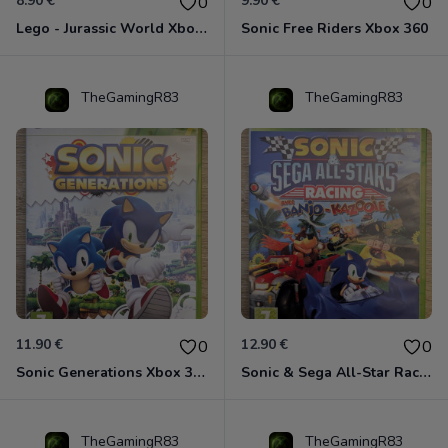
8.90 €
9.90 €
0
0
Lego - Jurassic World Xbox 360
Sonic Free Riders Xbox 360
TheGamingR83
TheGamingR83
11.90 €
12.90 €
0
0
Sonic Generations Xbox 360
Sonic & Sega All-Star Racing avec Banjo-Kazooie Xbox 360
TheGamingR83
TheGamingR83