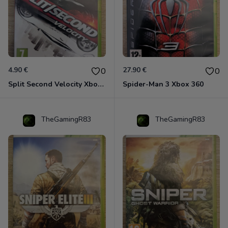
4.90 €
27.90 €
0
0
Split Second Velocity Xbox 360
Spider-Man 3 Xbox 360
TheGamingR83
TheGamingR83