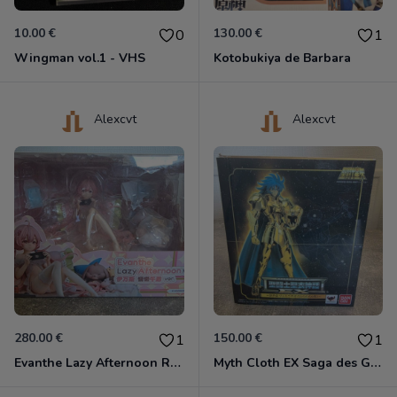
10.00 €
130.00 €
0
1
Wingman vol.1 - VHS
Kotobukiya de Barbara
Alexcvt
Alexcvt
280.00 €
150.00 €
1
1
Evanthe Lazy Afternoon Red Pride of Eden
Myth Cloth EX Saga des Gémeaux