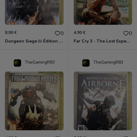
8.90 €
4.90 €
0
0
Dungeon Siege Iii Édition Limitée - Vf Intégrale Xbox 360
Far Cry 3 - The Lost Expeditions - Edition Spéciale Xbox 360
TheGamingR83
TheGamingR83