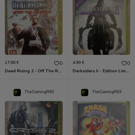
17.90 €
4.90 €
0
0
Dead Rising 2 - Off The Record Xbox 360
Darksiders Ii - Edition Limitée Xbox 360
TheGamingR83
TheGamingR83