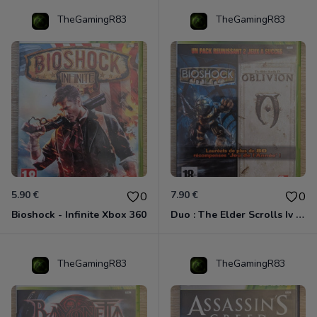
TheGamingR83
TheGamingR83
5.90 €
7.90 €
0
0
Bioshock - Infinite Xbox 360
Duo : The Elder Scrolls Iv - Oblivion + Bioshock Xbox 360
TheGamingR83
TheGamingR83