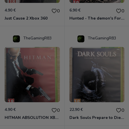
4.90 €
6.90 €
0
0
Just Cause 2 Xbox 360
Hunted - The demon's Forge Xbox 360 (Complet CIB)
TheGamingR83
TheGamingR83
4.90 €
22.90 €
0
0
HITMAN ABSOLUTION XBOX 360
Dark Souls Prepare to Die Edition XBOX 360