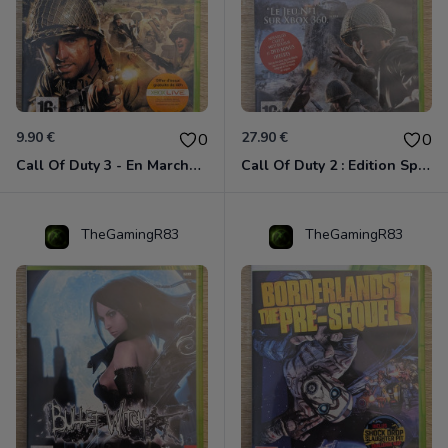
9.90 €
27.90 €
0
0
Call Of Duty 3 - En Marche Vers Paris Xbox 360
Call Of Duty 2 : Edition Spéciale Xbox 360 GOTY
TheGamingR83
TheGamingR83