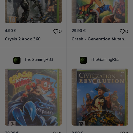
4.90 €
29.90 €
0
0
Crysis 2 Xbox 360
Crash - Generation Mutant Xbox 360
TheGamingR83
TheGamingR83