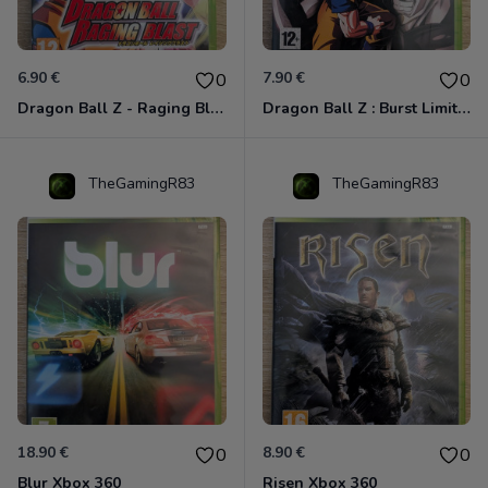
6.90 €
7.90 €
0
0
Dragon Ball Z - Raging Blast Xbox 360
Dragon Ball Z : Burst Limit Xbox 360
TheGamingR83
TheGamingR83
18.90 €
8.90 €
0
0
Blur Xbox 360
Risen Xbox 360