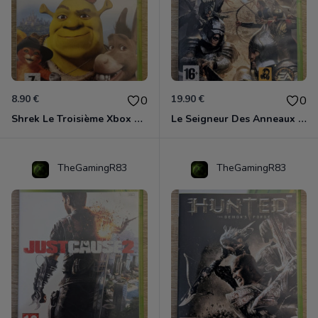
8.90 €
19.90 €
0
0
Shrek Le Troisième Xbox 360
Le Seigneur Des Anneaux - L'âge Des Conquêtes Xbox 360
TheGamingR83
TheGamingR83