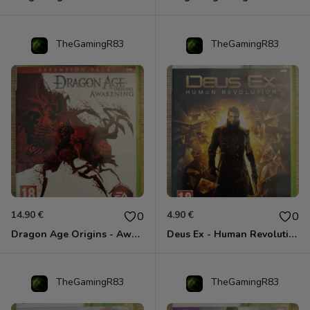
TheGamingR83
TheGamingR83
14.90 €
4.90 €
0
0
Dragon Age Origins - Awakening Xbox 360
Deus Ex - Human Revolution Xbox 360
TheGamingR83
TheGamingR83