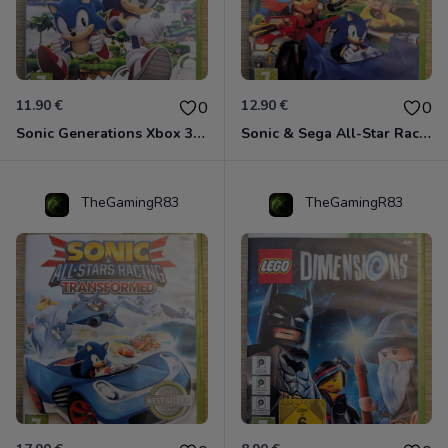
11.90 €
12.90 €
0
0
Sonic Generations Xbox 360
Sonic & Sega All-Star Racing avec Banjo-Kazooie Xbox 360
TheGamingR83
TheGamingR83