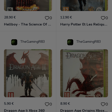
28.90 €
12.90 €
0
0
Hellboy - The Science Of Evil Xbox 360
Harry Potter Et Les Reliques De La Mort - 1ère Partie Xbox 360
TheGamingR83
TheGamingR83
5.90 €
8.90 €
0
0
Dragon Age Ii Xbox 360
Dragon Age Origins Xbox 360