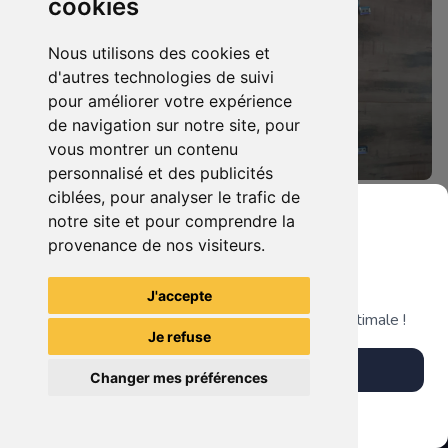
cookies
Nous utilisons des cookies et
d'autres technologies de suivi
pour améliorer votre expérience
de navigation sur notre site, pour
vous montrer un contenu
personnalisé et des publicités
ciblées, pour analyser le trafic de
6.90 €
14.00 €
0
0
notre site et pour comprendre la
Ace Combat - Assault Horizon Xbox 360
étagère murale salle de bain
provenance de nos visiteurs.
Grenier du Geek
J'accepte
La Mystérieuse Librairie
La Mystérieuse Librairie
Télécharge notre app pour une expérience optimale !
Nantaise
Nantaise
Je refuse
Télécharger l'app
Changer mes préférences
Plus tard
Vendre