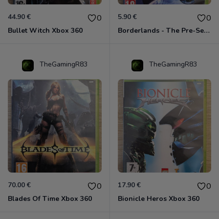
44.90 €
5.90 €
0
0
Bullet Witch Xbox 360
Borderlands - The Pre-Sequel ! Xbox 360
TheGamingR83
TheGamingR83
70.00 €
17.90 €
0
0
Blades Of Time Xbox 360
Bionicle Heros Xbox 360