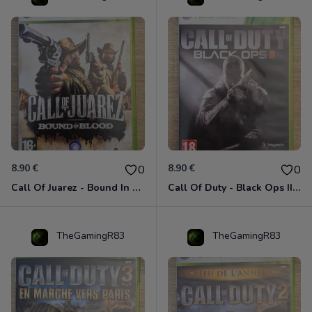
8.90 €
8.90 €
0
0
Call Of Juarez - Bound In Blood Xbox 360
Call Of Duty - Black Ops II Xbox 360
TheGamingR83
TheGamingR83