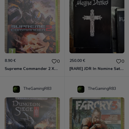
8.90 €
250.00 €
0
0
Supreme Commander 2 Xbox 360
[RARE] JDR In Nomine Satanis / Magna Veritas – 1ère Édition BOÎTE (DOS BLANC, 1989) - CROC / Siroz
TheGamingR83
TheGamingR83