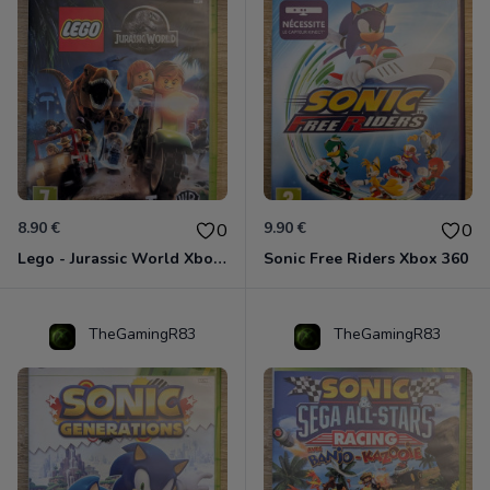
8.90 €
9.90 €
0
0
Lego - Jurassic World Xbox 360
Sonic Free Riders Xbox 360
TheGamingR83
TheGamingR83