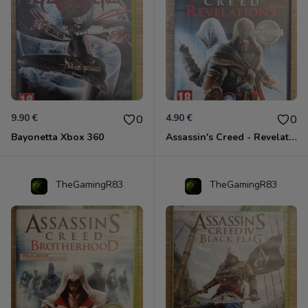
9.90 €
4.90 €
0
0
Bayonetta Xbox 360
Assassin's Creed - Revelations - Classics Edition Xbox 360
TheGamingR83
TheGamingR83