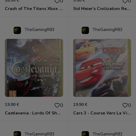
28.90 €
9.90 €
0
0
Crash of The Titans Xbox 360
Sid Meier's Civilization Revolution Xbox 360
TheGamingR83
TheGamingR83
19.90 €
19.90 €
0
0
Castlevania : Lords Of Shadow Xbox 360
Cars 3 - Course Vers La Victoire Xbox 360
TheGamingR83
TheGamingR83