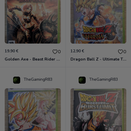
19.90 €
12.90 €
0
0
Golden Axe - Beast Rider Xbox 360
Dragon Ball Z - Ultimate Tenkaichi Xbox 360
TheGamingR83
TheGamingR83