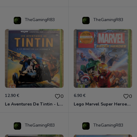
TheGamingR83
TheGamingR83
12.90 €
6.90 €
0
0
Le Aventures De Tintin - Le Secret De La Licorne Xbox 360
Lego Marvel Super Heroes Xbox 360
TheGamingR83
TheGamingR83