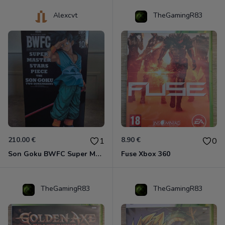
Alexcvt
TheGamingR83
210.00 €
8.90 €
1
0
Son Goku BWFC Super Master Stars
Fuse Xbox 360
TheGamingR83
TheGamingR83