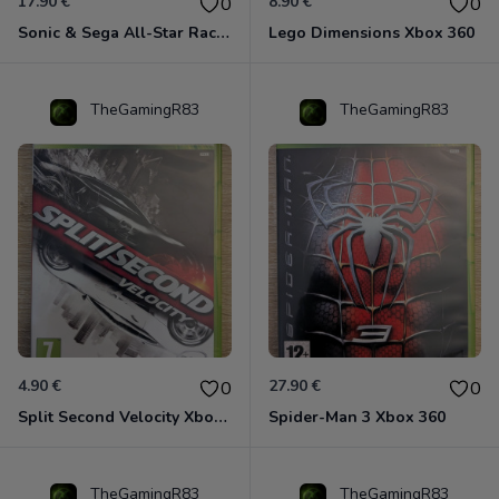
17.90 €
8.90 €
0
0
Sonic & Sega All-Star Racing - Transformed Xbox 360
Lego Dimensions Xbox 360
TheGamingR83
TheGamingR83
4.90 €
27.90 €
0
0
Split Second Velocity Xbox 360
Spider-Man 3 Xbox 360
TheGamingR83
TheGamingR83