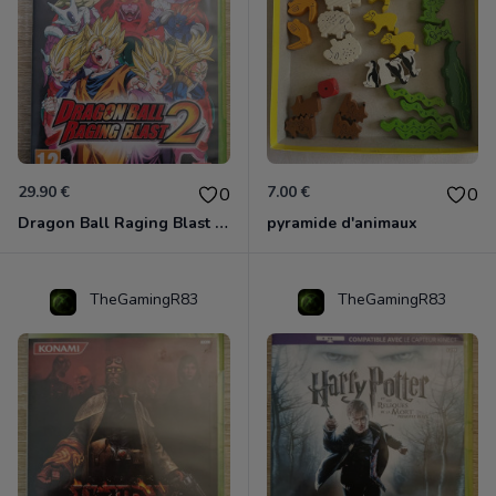
29.90 €
7.00 €
0
0
Dragon Ball Raging Blast 2 Xbox 360
pyramide d'animaux
TheGamingR83
TheGamingR83