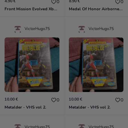
4.90 €
8.90 €
0
0
Front Mission Evolved Xbox 360
Medal Of Honor Airborne Xbox 360
VictorHugo75
VictorHugo75
10.00 €
10.00 €
0
0
Metalder - VHS vol 2.
Metalder - VHS vol 2.
VictorHugo75
VictorHugo75