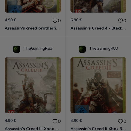
4.90 €
6.90 €
0
0
Assassin's creed brotherhood édition Special Xbox 360 classics
Assassin's Creed 4 - Black Flag - Edition Benelux Xbox 360
TheGamingR83
TheGamingR83
4.90 €
4.90 €
0
0
Assassin's Creed Iii Xbox 360
Assassin's Creed Ii Xbox 360