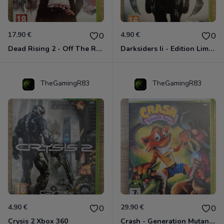
17.90 €
4.90 €
0
0
Dead Rising 2 - Off The Record Xbox 360
Darksiders Ii - Edition Limitée Xbox 360
TheGamingR83
TheGamingR83
4.90 €
29.90 €
0
0
Crysis 2 Xbox 360
Crash - Generation Mutant Xbox 360