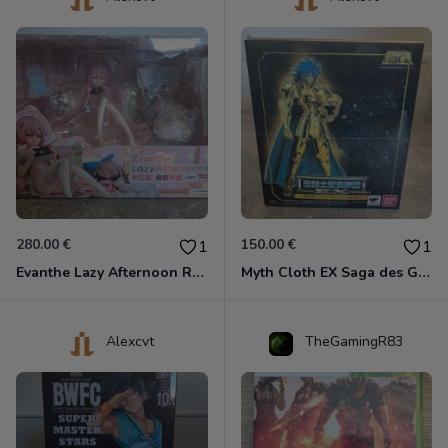
280.00 €
150.00 €
1
1
Evanthe Lazy Afternoon Red Pride of Eden
Myth Cloth EX Saga des Gémeaux
Alexcvt
TheGamingR83