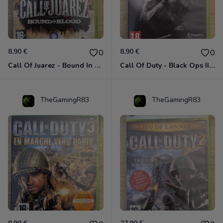
8.90 €
8.90 €
0
0
Call Of Juarez - Bound In Blood Xbox 360
Call Of Duty - Black Ops II Xbox 360
TheGamingR83
TheGamingR83