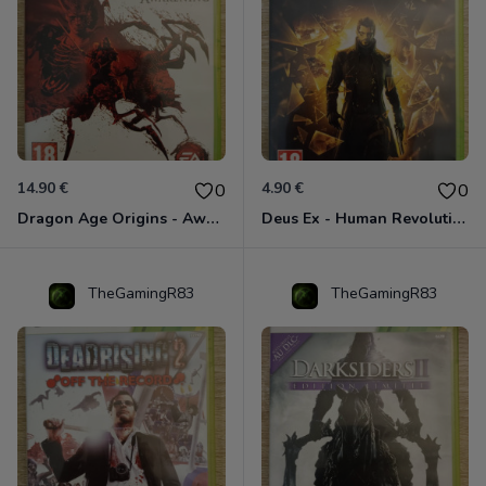
14.90 €
4.90 €
0
0
Dragon Age Origins - Awakening Xbox 360
Deus Ex - Human Revolution Xbox 360
TheGamingR83
TheGamingR83