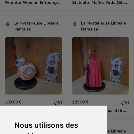
Wonder Woman & Young Diana (tirée de "Wonder Woman 1984")
Statuette Maître Yoda (Star Wars).
La Mystérieuse Librairie
La Mystérieuse Librairie
Nantaise
Nantaise
180.00 €
129.00 €
0
0
Statuette BB-8 (Star Wars).
Statuette Royal Guard (Star Wars).
Nous utilisons des
La Mystérieuse Librairie
La Mystérieuse Librairie