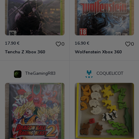
17.90 €
16.90 €
0
0
Tenchu Z Xbox 360
Wolfenstein Xbox 360
TheGamingR83
COQUELICOT