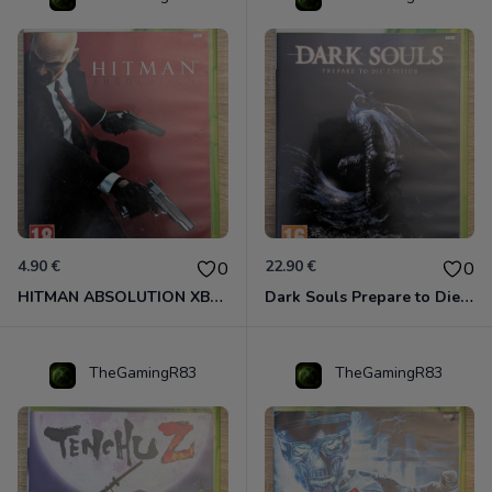
4.90 €
22.90 €
0
0
HITMAN ABSOLUTION XBOX 360
Dark Souls Prepare to Die Edition XBOX 360
TheGamingR83
TheGamingR83