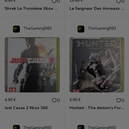
8.90 €
19.90 €
0
0
Shrek Le Troisième Xbox 360
Le Seigneur Des Anneaux - L'âge Des Conquêtes Xbox 360
TheGamingR83
TheGamingR83
4.90 €
6.90 €
0
0
Just Cause 2 Xbox 360
Hunted - The demon's Forge Xbox 360 (Complet CIB)
TheGamingR83
TheGamingR83