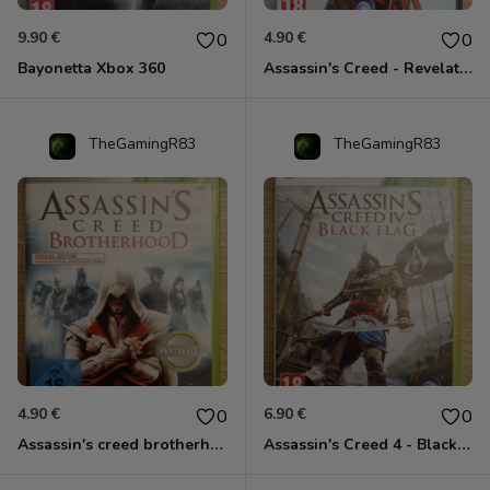
9.90 €
4.90 €
0
0
Bayonetta Xbox 360
Assassin's Creed - Revelations - Classics Edition Xbox 360
TheGamingR83
TheGamingR83
4.90 €
6.90 €
0
0
Assassin's creed brotherhood édition Special Xbox 360 classics
Assassin's Creed 4 - Black Flag - Edition Benelux Xbox 360