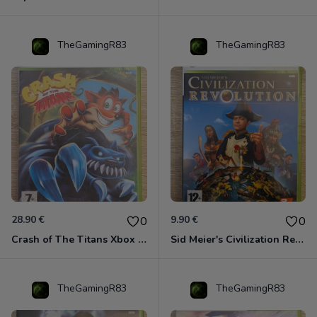
TheGamingR83
TheGamingR83
28.90 €
9.90 €
0
0
Crash of The Titans Xbox 360
Sid Meier's Civilization Revolution Xbox 360
TheGamingR83
TheGamingR83