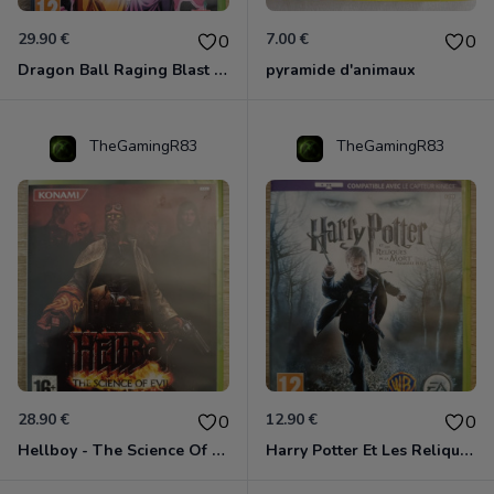
29.90 €
7.00 €
0
0
Dragon Ball Raging Blast 2 Xbox 360
pyramide d'animaux
TheGamingR83
TheGamingR83
28.90 €
12.90 €
0
0
Hellboy - The Science Of Evil Xbox 360
Harry Potter Et Les Reliques De La Mort - 1ère Partie Xbox 360