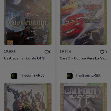
19.90 €
19.90 €
0
0
Castlevania : Lords Of Shadow Xbox 360
Cars 3 - Course Vers La Victoire Xbox 360
TheGamingR83
TheGamingR83