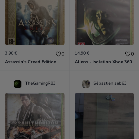
3.90 €
14.90 €
0
0
Assassin's Creed Edition Classics Xbox 360
Aliens - Isolation Xbox 360
TheGamingR83
Sébastien seb63