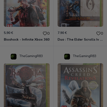
5.90 €
7.90 €
0
0
Bioshock - Infinite Xbox 360
Duo : The Elder Scrolls Iv - Oblivion + Bioshock Xbox 360
TheGamingR83
TheGamingR83