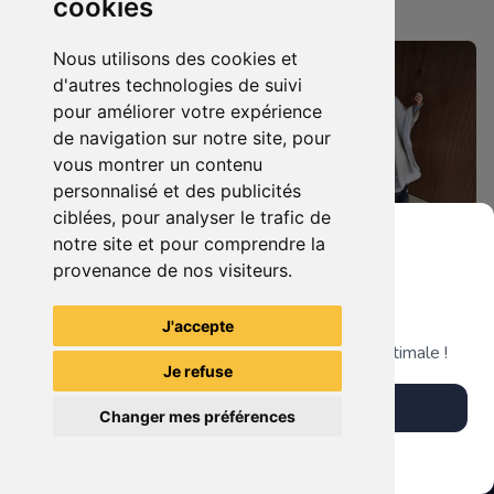
cookies
Nantaise
Nantaise
Nous utilisons des cookies et
d'autres technologies de suivi
pour améliorer votre expérience
de navigation sur notre site, pour
vous montrer un contenu
personnalisé et des publicités
ciblées, pour analyser le trafic de
notre site et pour comprendre la
provenance de nos visiteurs.
99.90 €
189.90 €
0
0
Statuette Harley Quinn
Grenier du Geek
Statuette Saruman (Christopher Lee), Le Seigneur des Anneaux.
J'accepte
Télécharge notre app pour une expérience optimale !
Je refuse
La Mystérieuse Librairie
La Mystérieuse Librairie
Télécharger l'app
Nantaise
Nantaise
Changer mes préférences
Plus tard
Vendre