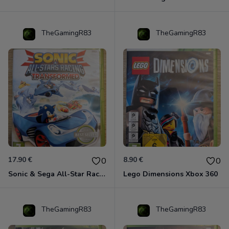
TheGamingR83
TheGamingR83
17.90 €
8.90 €
0
0
Sonic & Sega All-Star Racing - Transformed Xbox 360
Lego Dimensions Xbox 360
TheGamingR83
TheGamingR83