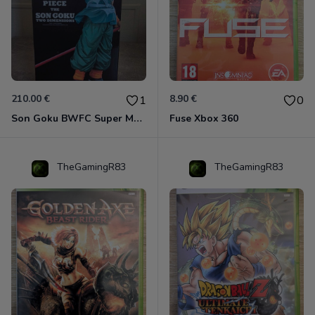
210.00 €
8.90 €
1
0
Son Goku BWFC Super Master Stars
Fuse Xbox 360
TheGamingR83
TheGamingR83