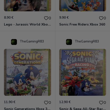
8.90 €
9.90 €
0
0
Lego - Jurassic World Xbox 360
Sonic Free Riders Xbox 360
TheGamingR83
TheGamingR83
11.90 €
12.90 €
0
0
Sonic Generations Xbox 360
Sonic & Sega All-Star Racing avec Banjo-Kazooie Xbox 360