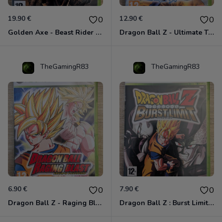
19.90 €
12.90 €
0
0
Golden Axe - Beast Rider Xbox 360
Dragon Ball Z - Ultimate Tenkaichi Xbox 360
TheGamingR83
TheGamingR83
6.90 €
7.90 €
0
0
Dragon Ball Z - Raging Blast Xbox 360
Dragon Ball Z : Burst Limit Xbox 360