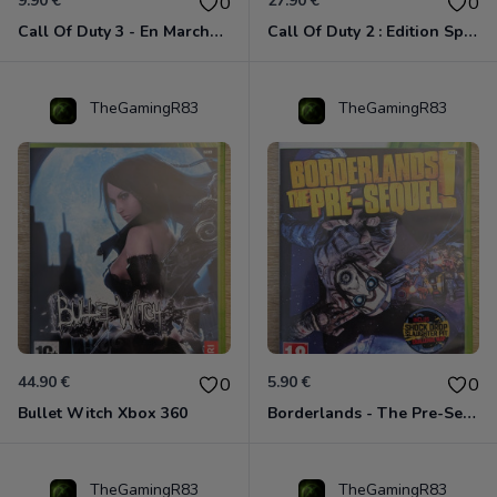
9.90 €
27.90 €
0
0
Call Of Duty 3 - En Marche Vers Paris Xbox 360
Call Of Duty 2 : Edition Spéciale Xbox 360 GOTY
TheGamingR83
TheGamingR83
44.90 €
5.90 €
0
0
Bullet Witch Xbox 360
Borderlands - The Pre-Sequel ! Xbox 360
TheGamingR83
TheGamingR83