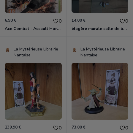
6.90 €
14.00 €
0
0
Ace Combat - Assault Horizon Xbox 360
étagère murale salle de bain
La Mystérieuse Librairie
La Mystérieuse Librairie
Nantaise
Nantaise
239.90 €
73.00 €
0
0