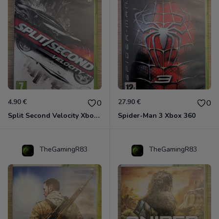
4.90 €
27.90 €
0
0
Split Second Velocity Xbox 360
Spider-Man 3 Xbox 360
TheGamingR83
TheGamingR83