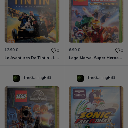
12.90 €
6.90 €
0
0
Le Aventures De Tintin - Le Secret De La Licorne Xbox 360
Lego Marvel Super Heroes Xbox 360
TheGamingR83
TheGamingR83