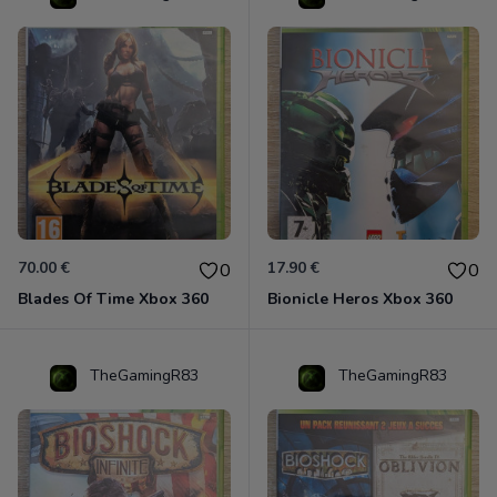
70.00 €
17.90 €
0
0
Blades Of Time Xbox 360
Bionicle Heros Xbox 360
TheGamingR83
TheGamingR83