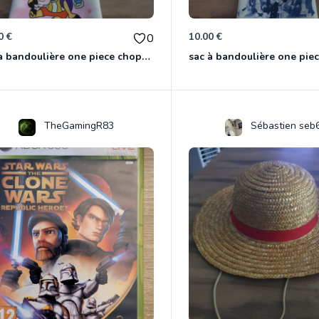
0 €
10.00 €
0
sac à bandoulière one piece chopper
sac à bandoulière one pie
TheGamingR83
Sébastien seb