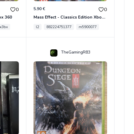
5.90 €
0
0
ox 360
Mass Effect - Classics Edition Xbox 360
x3bx
l2
882224751377
m5900077
TheGamingR83