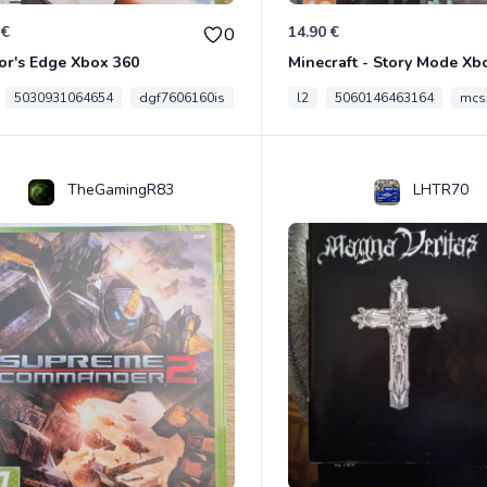
 €
14.90 €
0
or's Edge Xbox 360
Minecraft - Story Mode Xb
5030931064654
dgf7606160is
l2
5060146463164
mcs
TheGamingR83
LHTR70