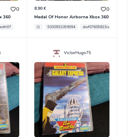
8.90 €
0
0
x 360
Medal Of Honor Airborne Xbox 360
vtfr07
l1
5030931059094
dwf07605823is
5
VictorHugo75