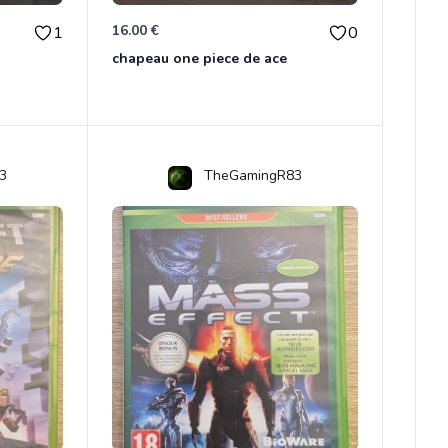
16.00 €
1
0
chapeau one piece de ace
3
TheGamingR83