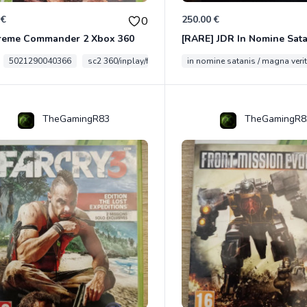
 €
250.00 €
0
reme Commander 2 Xbox 360
5021290040366
sc2 360/inplay/fra
in nomine satanis / magna veri
TheGamingR83
TheGamingR8