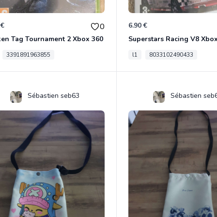
 €
6.90 €
0
ken Tag Tournament 2 Xbox 360
Superstars Racing V8 Xbo
3391891963855
l1
8033102490433
Sébastien seb63
Sébastien seb