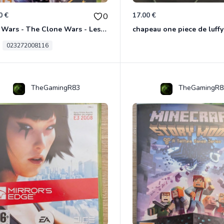
0 €
17.00 €
0
Star Wars - The Clone Wars - Les Héros De La République Xbox 360
chapeau one piece de luffy
023272008116
TheGamingR83
TheGamingR8