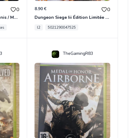
8.90 €
0
0
[RARE] JDR In Nomine Satanis / Magna Veritas – 1ère Édition BOÎTE (DOS BLANC, 1989) - CROC / Siroz
Dungeon Siege Iii Édition Limitée - Vf Intégrale Xbox 360
tas
l2
5021290047525
3
TheGamingR83