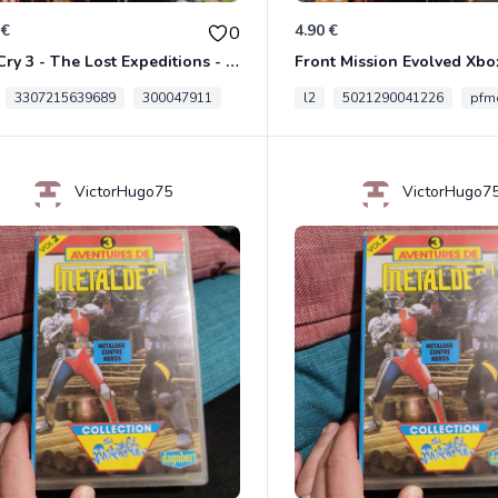
 €
4.90 €
0
Far Cry 3 - The Lost Expeditions - Edition Spéciale Xbox 360
Front Mission Evolved Xbo
3307215639689
300047911
l2
5021290041226
pfme
VictorHugo75
VictorHugo7