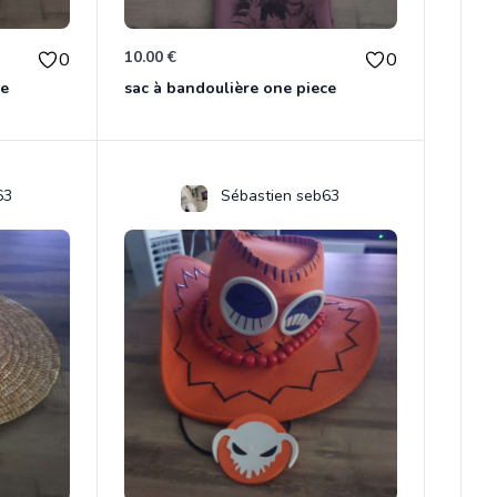
10.00 €
0
0
ce
sac à bandoulière one piece
63
Sébastien seb63