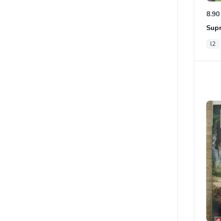
8.90
Sup
l2