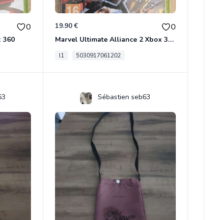
19.90 €
0
0
x 360
Marvel Ultimate Alliance 2 Xbox 360
l1
5030917061202
63
Sébastien seb63