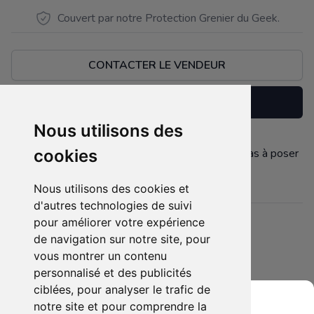
Couvert par notre Protection Grenier du Geek.
CONTACTER LE VENDEUR
Réserver
Nous utilisons des
10 space marines 3 motos 3 lieutenant hésiter pas à poser
cookies
Description
vos questions
Nous utilisons des cookies et
d'autres technologies de suivi
pour améliorer votre expérience
Détails
de navigation sur notre site, pour
Etat :
- Bonne condition
vous montrer un contenu
4 sur 5 étoiles
Membres intéressés :
1 x
personnalisé et des publicités
ciblées, pour analyser le trafic de
Mis en ligne le :
27/10/2022
notre site et pour comprendre la
Tags :
warhammer 40000
space marine
motos