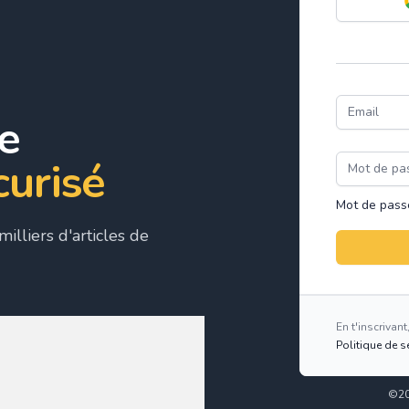
Email
e
Mot de pas
curisé
Mot de pass
illiers d'articles de
En t'inscrivan
Politique de s
©20