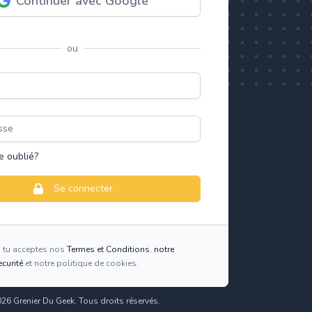
Continuer avec Google
ou
se
e oublié?
Se connecter
t, tu acceptes nos
Termes et Conditions
,
notre
ecurité
et notre politique de cookies.
26 Grenier Du Geek. Tous droits réservés.