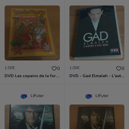
1.00€
1.00€
0
0
DVD Les copains de la forêt : les vrais amis
DVD - Gad Elmaleh - L'autre c'est moi
LtFuter
LtFuter