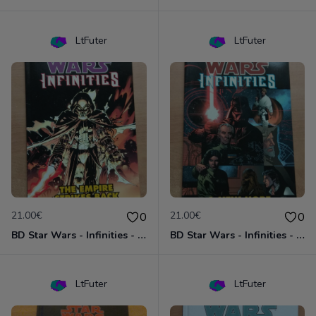
LtFuter
LtFuter
21.00€
21.00€
0
0
BD Star Wars - Infinities - The Empire Strike Back (VO)
BD Star Wars - Infinities - A New Hope (VO)
LtFuter
LtFuter