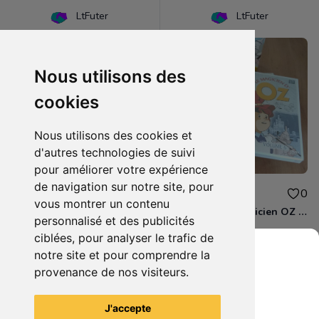
LtFuter
LtFuter
Nous utilisons des
cookies
Nous utilisons des cookies et
d'autres technologies de suivi
pour améliorer votre expérience
de navigation sur notre site, pour
1.50€
8.00€
0
0
vous montrer un contenu
DVD - Le magicien d'OZ (volume 5)
Coffret DVD Magicien OZ Part. 2
personnalisé et des publicités
ciblées, pour analyser le trafic de
notre site et pour comprendre la
provenance de nos visiteurs.
Grenier du Geek
Voir tous les articles du vendeur
J'accepte