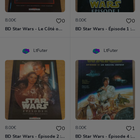
8.00€
8.00€
0
0
BD Star Wars - Le Côté obscur T02 - Dark Maul
BD Star Wars - Épisode 1 : la menace fantôme
LtFuter
LtFuter
8.00€
8.00€
0
1
BD Star Wars - Épisode 2 : l'attaque des clones
BD Star Wars - Épisode 4 : Un nouvel espoir