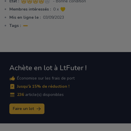
Etat :
- Bonne condition
4 sur 5 étoiles
Membres intéressés :
0 x
Mis en ligne le :
03/09/2023
Tags :
Achète en lot à LtFuter !
Économise sur les frais de port
Jusqu'à 15% de réduction !
236
article(s) disponibles
Faire un lot