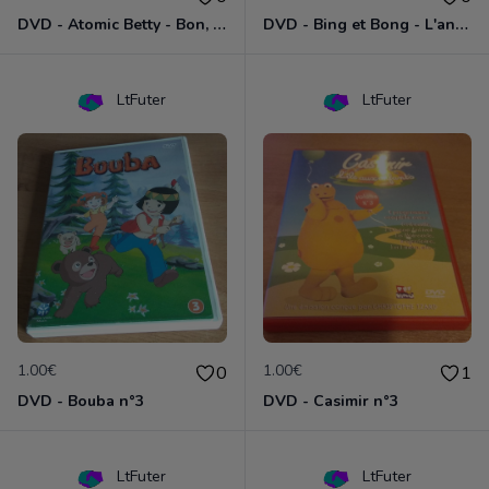
DVD - Atomic Betty - Bon, brute et Sparky
DVD - Bing et Bong - L'anniversaire de Bong
LtFuter
LtFuter
1.00€
1.00€
0
1
DVD - Bouba n°3
DVD - Casimir n°3
LtFuter
LtFuter