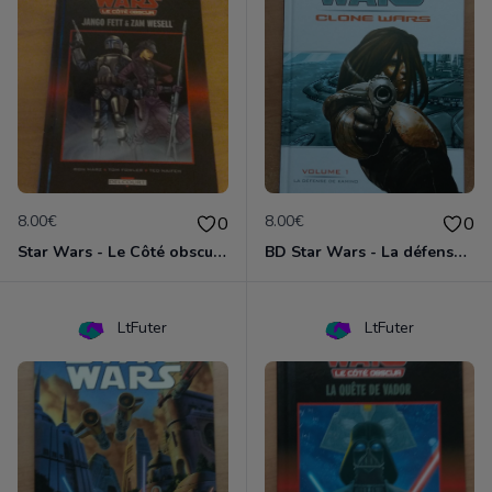
8.00€
8.00€
0
0
Star Wars - Le Côté obscur T01 - Jango Fett et Zam Wesell
BD Star Wars - La défense de Kamino (Clone Wars volume 1)
LtFuter
LtFuter