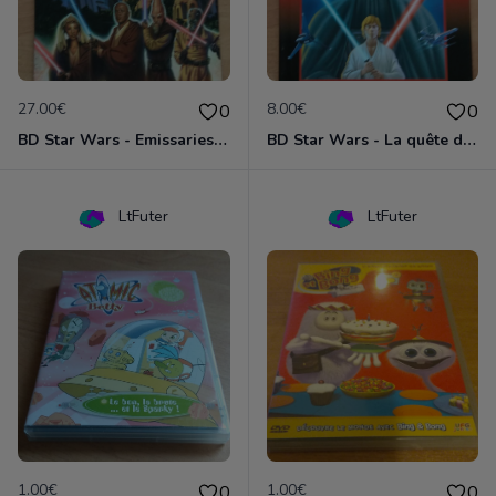
27.00€
8.00€
0
0
BD Star Wars - Emissaries to Malastare (VO)
BD Star Wars - La quête de Vador
LtFuter
LtFuter
1.00€
1.00€
0
0