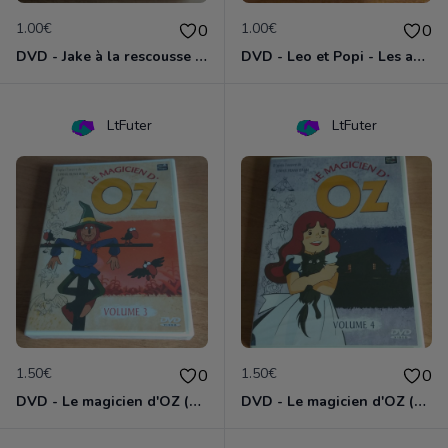
1.00€
1.00€
0
0
DVD - Jake à la rescousse de Bucky
DVD - Leo et Popi - Les animaux de la nature
LtFuter
LtFuter
1.50€
1.50€
0
0
DVD - Le magicien d'OZ (volume 3)
DVD - Le magicien d'OZ (volume 4)