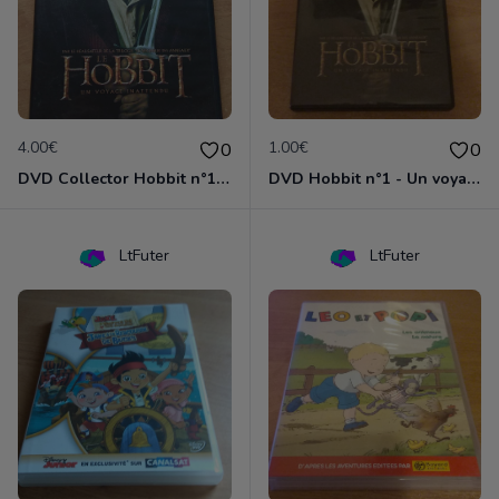
4.00€
1.00€
0
0
DVD Collector Hobbit n°1 - Un voyage inattendu
DVD Hobbit n°1 - Un voyage inattendu
LtFuter
LtFuter