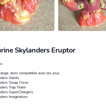
urine Skylanders Eruptor
eu
tion
range, donc compatible avec les jeux :
nders Giants
nders Swap Force
nders Trap Team
nders SuperChargers
nders Imaginators