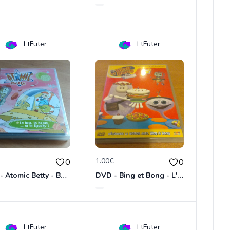
LtFuter
LtFuter
€
1.00€
0
0
DVD - Atomic Betty - Bon, brute et Sparky
DVD - Bing et Bong - L'anniversaire de Bong
LtFuter
LtFuter