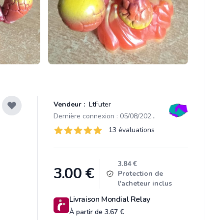
Vendeur :
LtFuter
Dernière connexion : 05/08/2026 19:21
Évaluations
13 évaluations
13 sur 5 étoiles
Product information
3.84 €
3.00
€
Protection de
l'acheteur inclus
Livraison Mondial Relay
À partir de 3.67 €