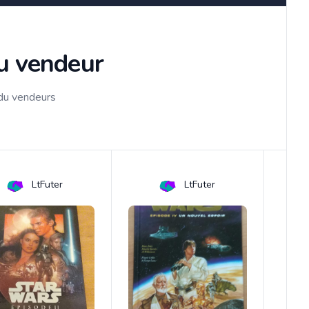
du vendeur
 du vendeurs
LtFuter
LtFuter