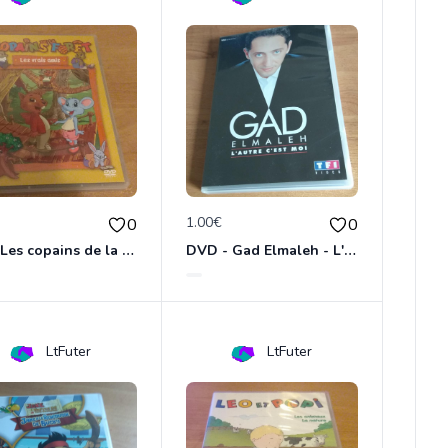
€
1.00€
0
0
DVD Les copains de la forêt : les vrais amis
DVD - Gad Elmaleh - L'autre c'est moi
LtFuter
LtFuter