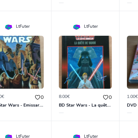
LtFuter
LtFuter
0€
8.00€
1.00
0
0
BD Star Wars - Emissaries to Malastare (VO)
BD Star Wars - La quête de Vador
LtFuter
LtFuter