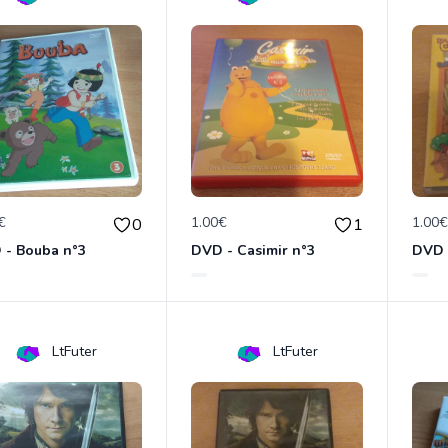
€
1.00€
1.00
0
1
 - Bouba n°3
DVD - Casimir n°3
LtFuter
LtFuter