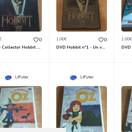
€
1.00€
1.00
0
0
DVD Collector Hobbit n°1 - Un voyage inattendu
DVD Hobbit n°1 - Un voyage inattendu
LtFuter
LtFuter