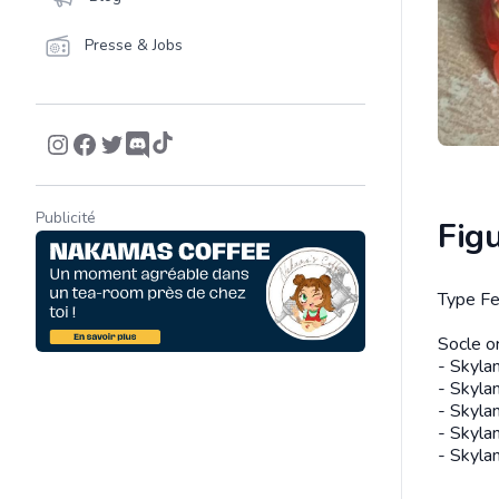
Presse & Jobs
Publicité
Fig
Type F
Descrip
Socle o
- Skyla
- Skyla
- Skyla
- Skyla
- Skyla