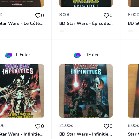
€
8.00€
8.00
0
0
BD Star Wars - Le Côté obscur T02 - Dark Maul
BD Star Wars - Épisode 1 : la menace fantôme
LtFuter
LtFuter
0€
21.00€
8.00
0
0
BD Star Wars - Infinities - The Empire Strike Back (VO)
BD Star Wars - Infinities - A New Hope (VO)