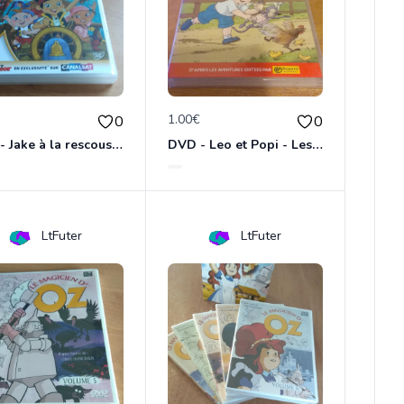
€
1.00€
0
0
DVD - Jake à la rescousse de Bucky
DVD - Leo et Popi - Les animaux de la nature
LtFuter
LtFuter