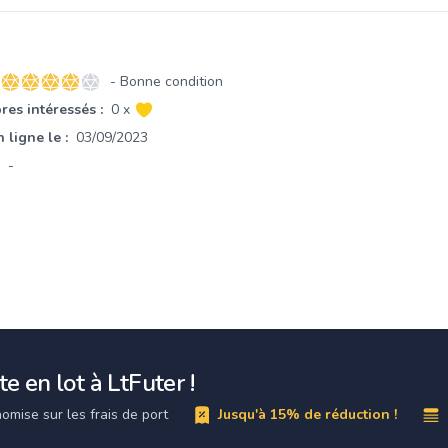
- Bonne condition
4 sur 5 étoiles
es intéressés :
0 x
 ligne le :
03/09/2023
-
e en lot à LtFuter !
omise sur les frais de port
Jusqu'à 15% de réduction !