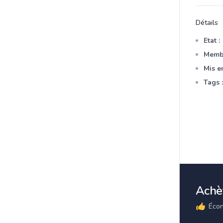
Détails
Etat :
Membr
Mis en
Tags :
Achèt
Écon