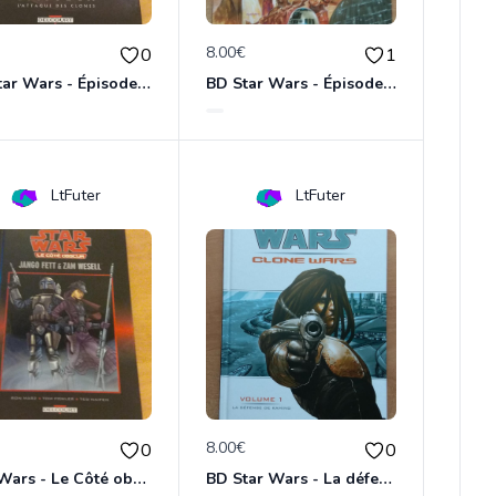
€
8.00€
0
1
BD Star Wars - Épisode 2 : l'attaque des clones
BD Star Wars - Épisode 4 : Un nouvel espoir
LtFuter
LtFuter
€
8.00€
0
0
Star Wars - Le Côté obscur T01 - Jango Fett et Zam Wesell
BD Star Wars - La défense de Kamino (Clone Wars volume 1)