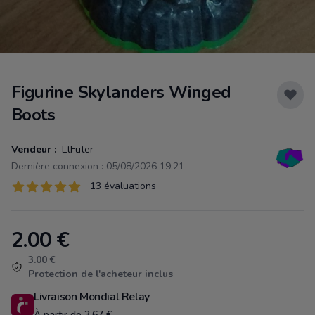
Figurine Skylanders Winged
Boots
Vendeur :
LtFuter
Dernière connexion : 05/08/2026 19:21
Évaluations
13 évaluations
13 sur 5 étoiles
2.00
€
Product information
3.00 €
Protection de l'acheteur inclus
Livraison Mondial Relay
À partir de 3.67 €