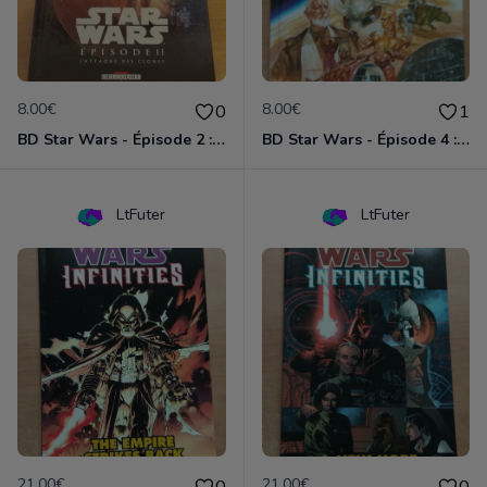
8.00€
8.00€
0
1
BD Star Wars - Épisode 2 : l'attaque des clones
BD Star Wars - Épisode 4 : Un nouvel espoir
LtFuter
LtFuter
21.00€
21.00€
0
0