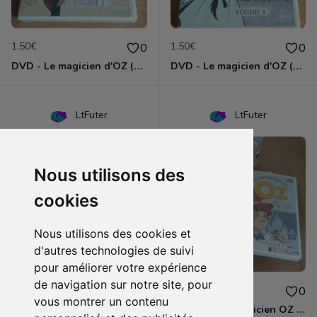
1.50€
1.50€
0
0
DVD - Le magicien d'OZ (volume 3)
DVD - Le magicien d'OZ (volume 4)
LtFuter
LtFuter
Nous utilisons des
cookies
Nous utilisons des cookies et
d'autres technologies de suivi
pour améliorer votre expérience
de navigation sur notre site, pour
1.50€
8.00€
0
0
vous montrer un contenu
DVD - Le magicien d'OZ (volume 5)
Coffret DVD Magicien OZ Part. 2