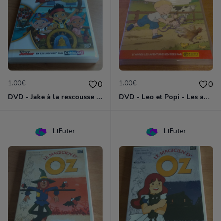
1.00€
1.00€
0
0
DVD - Jake à la rescousse de Bucky
DVD - Leo et Popi - Les animaux de la nature
LtFuter
LtFuter