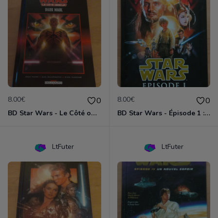
8.00€
8.00€
0
0
BD Star Wars - Le Côté obscur T02 - Dark Maul
BD Star Wars - Épisode 1 : la menace fantôme
LtFuter
LtFuter