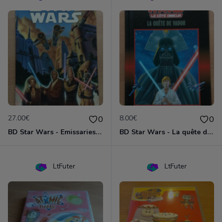
27.00€
8.00€
0
0
BD Star Wars - Emissaries to Malastare (VO)
BD Star Wars - La quête de Vador
LtFuter
LtFuter