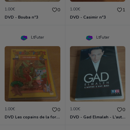
1.00€
1.00€
0
1
DVD - Bouba n°3
DVD - Casimir n°3
LtFuter
LtFuter
1.00€
1.00€
0
0
DVD Les copains de la forêt : les vrais amis
DVD - Gad Elmaleh - L'autre c'est moi