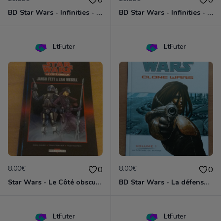
BD Star Wars - Infinities - The Empire Strike Back (VO)
BD Star Wars - Infinities - A New Hope (VO)
LtFuter
LtFuter
8.00€
8.00€
0
0
Star Wars - Le Côté obscur T01 - Jango Fett et Zam Wesell
BD Star Wars - La défense de Kamino (Clone Wars volume 1)
LtFuter
LtFuter