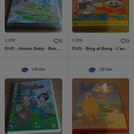
1.00€
1.00€
0
0
DVD - Atomic Betty - Bon, brute et Sparky
DVD - Bing et Bong - L'anniversaire de Bong
LtFuter
LtFuter