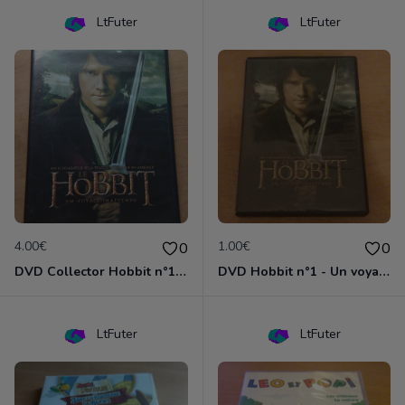
LtFuter
LtFuter
4.00€
1.00€
0
0
DVD Collector Hobbit n°1 - Un voyage inattendu
DVD Hobbit n°1 - Un voyage inattendu
LtFuter
LtFuter