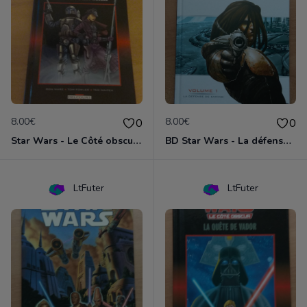
8.00€
8.00€
0
0
Star Wars - Le Côté obscur T01 - Jango Fett et Zam Wesell
BD Star Wars - La défense de Kamino (Clone Wars volume 1)
LtFuter
LtFuter