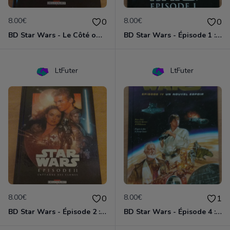
8.00€
8.00€
0
0
BD Star Wars - Le Côté obscur T02 - Dark Maul
BD Star Wars - Épisode 1 : la menace fantôme
LtFuter
LtFuter
8.00€
8.00€
0
1
BD Star Wars - Épisode 2 : l'attaque des clones
BD Star Wars - Épisode 4 : Un nouvel espoir