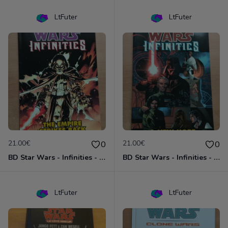
LtFuter
LtFuter
21.00€
21.00€
0
0
BD Star Wars - Infinities - The Empire Strike Back (VO)
BD Star Wars - Infinities - A New Hope (VO)
LtFuter
LtFuter