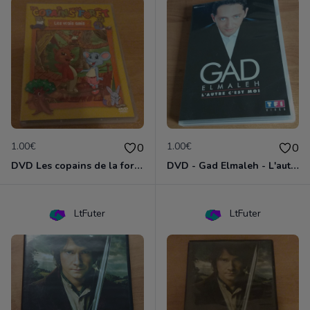
1.00€
1.00€
0
0
DVD Les copains de la forêt : les vrais amis
DVD - Gad Elmaleh - L'autre c'est moi
LtFuter
LtFuter