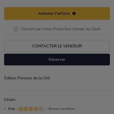
Acheter l'article
Couvert par notre Protection Grenier du Geek.
CONTACTER LE VENDEUR
Réserver
Édition Presses de la Cité
Description
Détails
Etat :
- Bonne condition
4 sur 5 étoiles