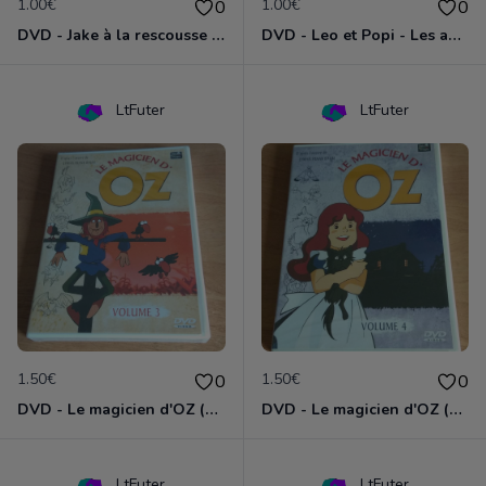
1.00€
1.00€
0
0
DVD - Jake à la rescousse de Bucky
DVD - Leo et Popi - Les animaux de la nature
LtFuter
LtFuter
1.50€
1.50€
0
0
DVD - Le magicien d'OZ (volume 3)
DVD - Le magicien d'OZ (volume 4)
LtFuter
LtFuter