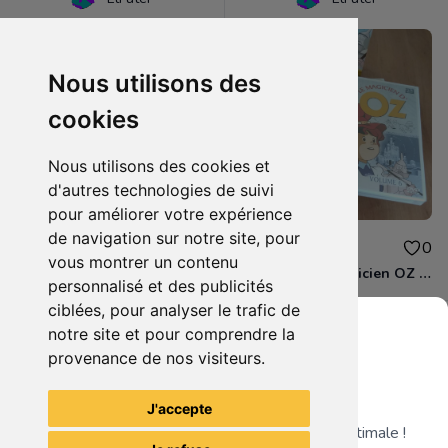
Nous utilisons des
cookies
Nous utilisons des cookies et
d'autres technologies de suivi
pour améliorer votre expérience
de navigation sur notre site, pour
1.50€
8.00€
0
0
vous montrer un contenu
DVD - Le magicien d'OZ (volume 5)
Coffret DVD Magicien OZ Part. 2
personnalisé et des publicités
ciblées, pour analyser le trafic de
notre site et pour comprendre la
provenance de nos visiteurs.
Grenier du Geek
Voir tous les articles du vendeur
J'accepte
Télécharge notre app pour une expérience optimale !