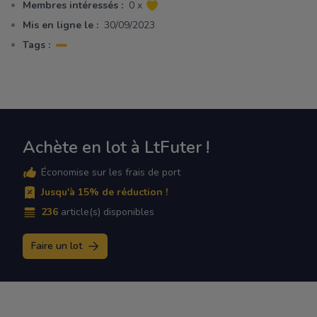
Membres intéressés :
0 x
Mis en ligne le :
30/09/2023
Tags :
Achète en lot à LtFuter !
Économise sur les frais de port
Jusqu'à 15% de réduction !
236
article(s) disponibles
Faire un lot