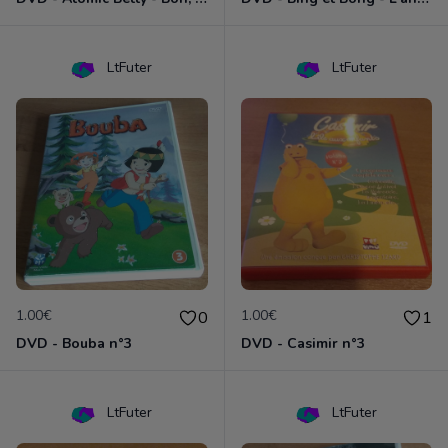
LtFuter
LtFuter
1.00€
1.00€
0
1
DVD - Bouba n°3
DVD - Casimir n°3
LtFuter
LtFuter