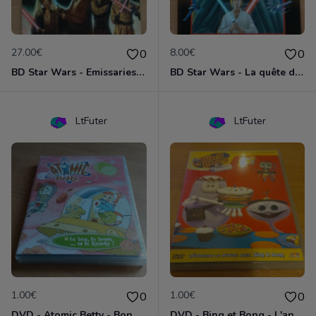
27.00€
8.00€
0
0
BD Star Wars - Emissaries to Malastare (VO)
BD Star Wars - La quête de Vador
LtFuter
LtFuter
1.00€
1.00€
0
0
DVD - Atomic Betty - Bon, brute et Sparky
DVD - Bing et Bong - L'anniversaire de Bong