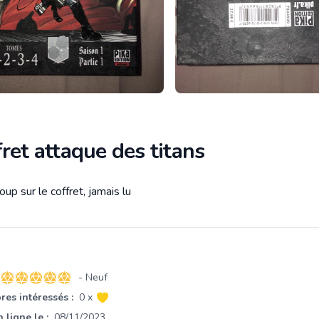
ret attaque des titans
up sur le coffret, jamais lu
tion
- Neuf
5 sur 5 étoiles
es intéressés :
0 x
 ligne le :
08/11/2023