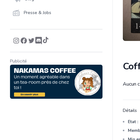
Presse & Jobs
Publicité
Coff
Aucun co
Descrip
Détails
Etat :
Membr
Mis en