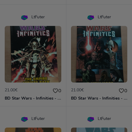
LtFuter
LtFuter
21.00€
21.00€
0
0
BD Star Wars - Infinities - The Empire Strike Back (VO)
BD Star Wars - Infinities - A New Hope (VO)
LtFuter
LtFuter