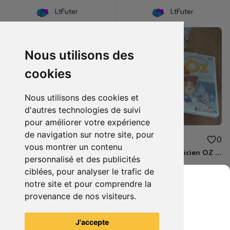
LtFuter
LtFuter
Nous utilisons des
cookies
Nous utilisons des cookies et
d'autres technologies de suivi
pour améliorer votre expérience
de navigation sur notre site, pour
1.50€
8.00€
0
0
vous montrer un contenu
DVD - Le magicien d'OZ (volume 5)
Coffret DVD Magicien OZ Part. 2
personnalisé et des publicités
ciblées, pour analyser le trafic de
notre site et pour comprendre la
provenance de nos visiteurs.
Grenier du Geek
Voir tous les articles du vendeur
J'accepte