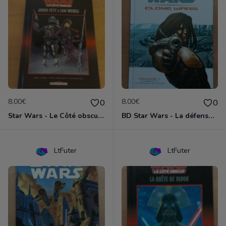
8.00€
8.00€
0
0
Star Wars - Le Côté obscur T01 - Jango Fett et Zam Wesell
BD Star Wars - La défense de Kamino (Clone Wars volume 1)
LtFuter
LtFuter