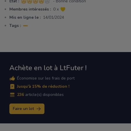
Etat :
- Bonne condition
4 sur 5 étoiles
Membres intéressés :
0 x
Mis en ligne le :
14/01/2024
Tags :
Achète en lot à LtFuter !
Économise sur les frais de port
Jusqu'à 15% de réduction !
236
article(s) disponibles
Faire un lot