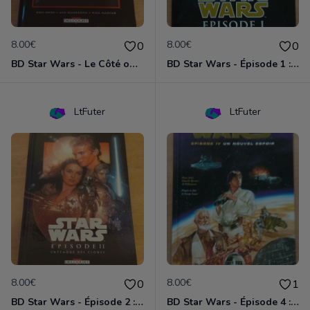
8.00€
8.00€
0
0
BD Star Wars - Le Côté obscur T02 - Dark Maul
BD Star Wars - Épisode 1 : la menace fantôme
LtFuter
LtFuter
8.00€
8.00€
0
1
BD Star Wars - Épisode 2 : l'attaque des clones
BD Star Wars - Épisode 4 : Un nouvel espoir