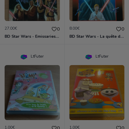
27.00€
8.00€
0
0
BD Star Wars - Emissaries to Malastare (VO)
BD Star Wars - La quête de Vador
LtFuter
LtFuter
1.00€
1.00€
0
0