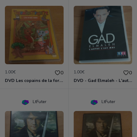
1.00€
1.00€
0
0
DVD Les copains de la forêt : les vrais amis
DVD - Gad Elmaleh - L'autre c'est moi
LtFuter
LtFuter