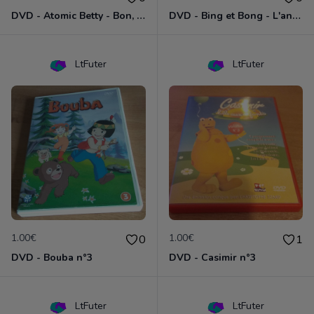
DVD - Atomic Betty - Bon, brute et Sparky
DVD - Bing et Bong - L'anniversaire de Bong
LtFuter
LtFuter
1.00€
1.00€
0
1
DVD - Bouba n°3
DVD - Casimir n°3
LtFuter
LtFuter