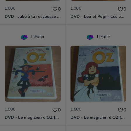
1.00€
1.00€
0
0
DVD - Jake à la rescousse de Bucky
DVD - Leo et Popi - Les animaux de la nature
LtFuter
LtFuter
1.50€
1.50€
0
0
DVD - Le magicien d'OZ (volume 3)
DVD - Le magicien d'OZ (volume 4)