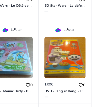
Star Wars - Le Côté obscur T01 - Jango Fett et Zam Wesell
BD Star Wars - La défense de Kamino (Clone Wars volume 1)
LtFuter
LtFuter
€
1.00€
0
0
DVD - Atomic Betty - Bon, brute et Sparky
DVD - Bing et Bong - L'anniversaire de Bong