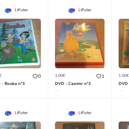
LtFuter
LtFuter
€
1.00€
1.00
0
1
 - Bouba n°3
DVD - Casimir n°3
LtFuter
LtFuter