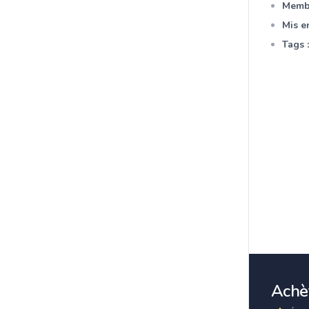
Membr
Mis en
Tags :
Achèt