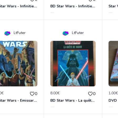
BD Star Wars - Infinities - The Empire Strike Back (VO)
BD Star Wars - Infinities - A New Hope (VO)
LtFuter
LtFuter
0€
8.00€
1.00
0
0
BD Star Wars - Emissaries to Malastare (VO)
BD Star Wars - La quête de Vador