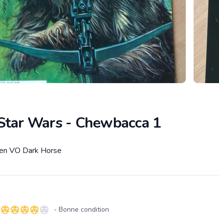
Star Wars - Chewbacca 1
 en VO Dark Horse
tion
- Bonne condition
4 sur 5 étoiles