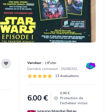
Vendeur :
LtFuter
Dernière connexion : 05/08/2026 19:21
Évaluations
13 évaluations
13 sur 5 étoiles
Product information
6.96 €
6.00
€
Protection de
l'acheteur inclus
Livraison Mondial Relay