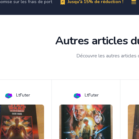
omise sur les frais de port
Jusqu'à 15% de réduction !
Autres articles 
Découvre les autres articles
LtFuter
LtFuter