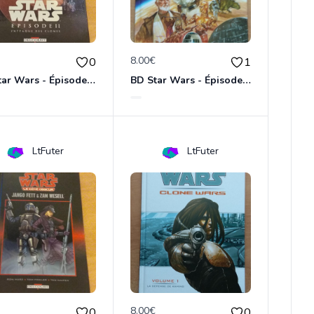
€
8.00€
0
1
BD Star Wars - Épisode 2 : l'attaque des clones
BD Star Wars - Épisode 4 : Un nouvel espoir
LtFuter
LtFuter
€
8.00€
0
0