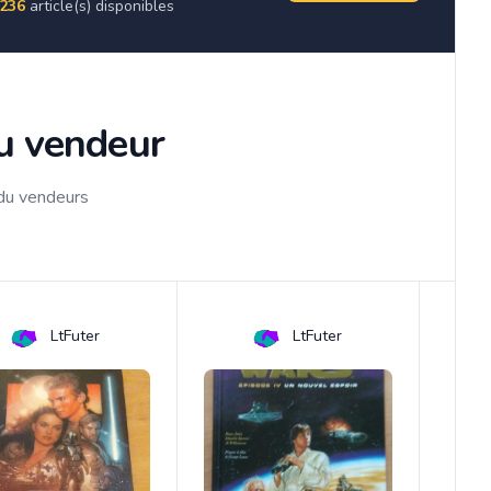
236
article(s) disponibles
du vendeur
 du vendeurs
LtFuter
LtFuter