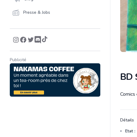
Presse & Jobs
Publicité
BD 
Comics
Descrip
Détails
Etat :