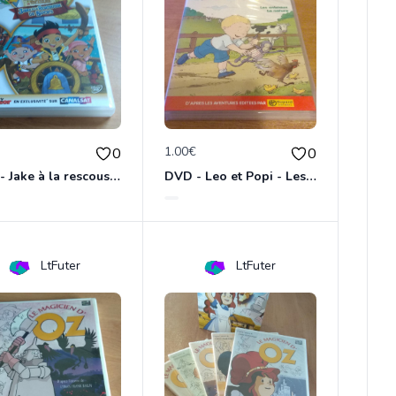
€
1.00€
0
0
DVD - Jake à la rescousse de Bucky
DVD - Leo et Popi - Les animaux de la nature
LtFuter
LtFuter