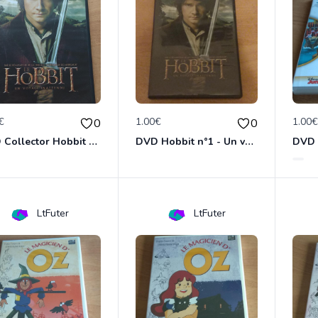
€
1.00€
1.00
0
0
DVD Collector Hobbit n°1 - Un voyage inattendu
DVD Hobbit n°1 - Un voyage inattendu
LtFuter
LtFuter