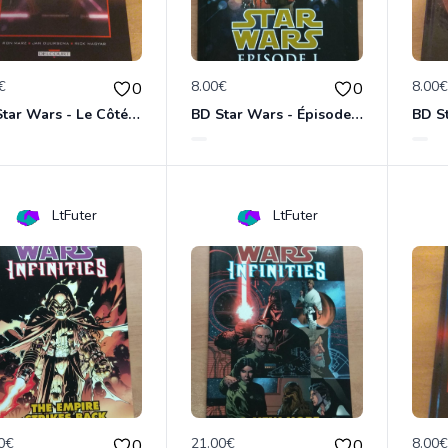
€
8.00€
8.00
0
0
BD Star Wars - Le Côté obscur T02 - Dark Maul
BD Star Wars - Épisode 1 : la menace fantôme
LtFuter
LtFuter
0€
21.00€
8.00
0
0