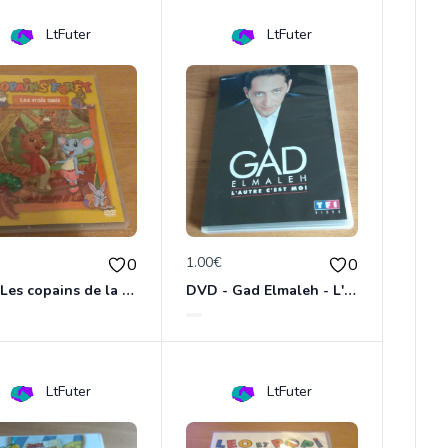
LtFuter
LtFuter
€
1.00€
0
0
DVD Les copains de la forêt : les vrais amis
DVD - Gad Elmaleh - L'autre c'est moi
LtFuter
LtFuter