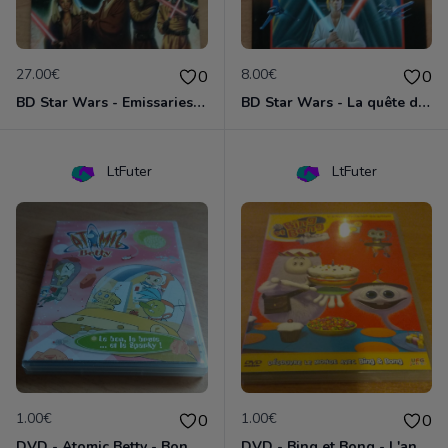
27.00€
8.00€
0
0
BD Star Wars - Emissaries to Malastare (VO)
BD Star Wars - La quête de Vador
LtFuter
LtFuter
1.00€
1.00€
0
0
DVD - Atomic Betty - Bon, brute et Sparky
DVD - Bing et Bong - L'anniversaire de Bong