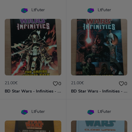
LtFuter
LtFuter
21.00€
21.00€
0
0
BD Star Wars - Infinities - The Empire Strike Back (VO)
BD Star Wars - Infinities - A New Hope (VO)
LtFuter
LtFuter