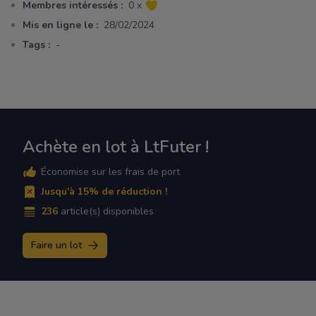
Membres intéressés :
0 x
Mis en ligne le :
28/02/2024
Tags :
-
Achète en lot à LtFuter !
Économise sur les frais de port
Jusqu'à 15% de réduction !
236
article(s) disponibles
Faire un lot