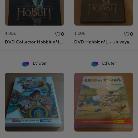
4.00€
1.00€
0
0
DVD Collector Hobbit n°1 - Un voyage inattendu
DVD Hobbit n°1 - Un voyage inattendu
LtFuter
LtFuter