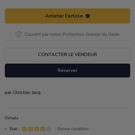
Acheter l'article
Couvert par notre Protection Grenier du Geek.
CONTACTER LE VENDEUR
Réserver
par Christian Jacq
Description
Détails
Etat :
- Bonne condition
4 sur 5 étoiles