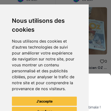
Nous utilisons des
cookies
Nous utilisons des cookies et
d'autres technologies de suivi
pour améliorer votre expérience
de navigation sur notre site, pour
1.50€
8.00€
0
0
vous montrer un contenu
DVD - Le magicien d'OZ (volume 5)
Coffret DVD Magicien OZ Part. 2
personnalisé et des publicités
ciblées, pour analyser le trafic de
notre site et pour comprendre la
provenance de nos visiteurs.
Grenier du Geek
Voir tous les articles du vendeur
J'accepte
Télécharge notre app pour une expérience optimale !