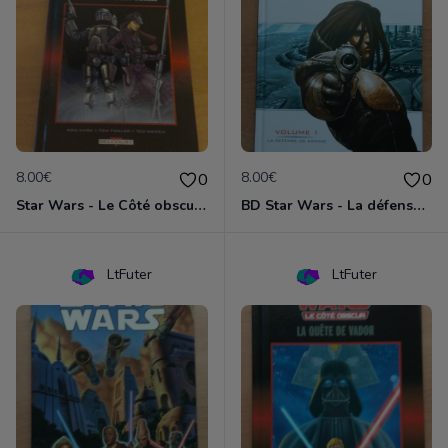
8.00€
8.00€
0
0
Star Wars - Le Côté obscur T01 - Jango Fett et Zam Wesell
BD Star Wars - La défense de Kamino (Clone Wars volume 1)
LtFuter
LtFuter