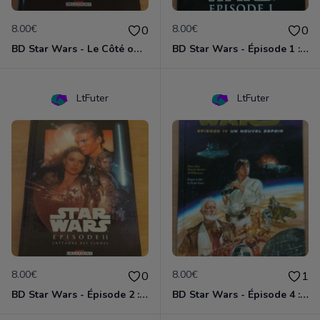
8.00€
8.00€
0
0
BD Star Wars - Le Côté obscur T02 - Dark Maul
BD Star Wars - Épisode 1 : la menace fantôme
LtFuter
LtFuter
8.00€
8.00€
0
1
BD Star Wars - Épisode 2 : l'attaque des clones
BD Star Wars - Épisode 4 : Un nouvel espoir