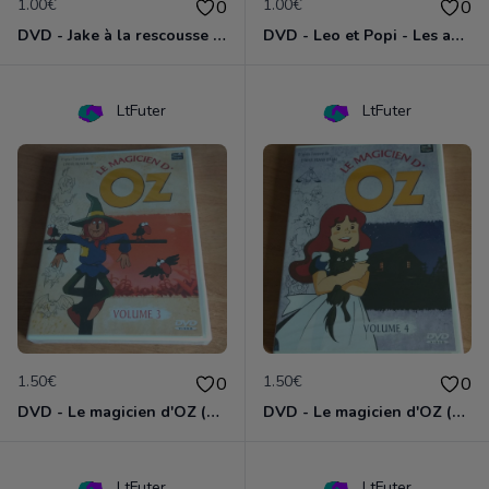
1.00€
1.00€
0
0
DVD - Jake à la rescousse de Bucky
DVD - Leo et Popi - Les animaux de la nature
LtFuter
LtFuter
1.50€
1.50€
0
0
DVD - Le magicien d'OZ (volume 3)
DVD - Le magicien d'OZ (volume 4)
LtFuter
LtFuter