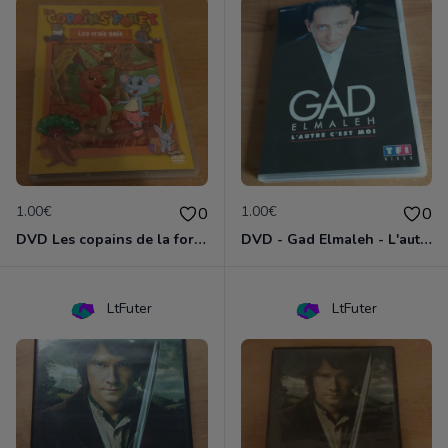
1.00€
1.00€
0
0
DVD Les copains de la forêt : les vrais amis
DVD - Gad Elmaleh - L'autre c'est moi
LtFuter
LtFuter