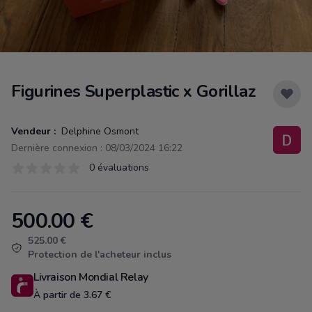
Figurines Superplastic x Gorillaz
Vendeur :
Delphine Osmont
Dernière connexion : 08/03/2024 16:22
Évaluations
0 évaluations
0 sur 5 étoiles
500.00
€
Product information
525.00 €
Protection de l'acheteur inclus
Livraison Mondial Relay
À partir de 3.67 €