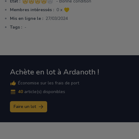
Etat :
- Bonne condition
4 sur 5 étoiles
Membres intéressés :
0 x
Mis en ligne le :
27/03/2024
Tags :
-
Achète en lot à Ardanoth !
Économise sur les frais de port
40
article(s) disponibles
Faire un lot