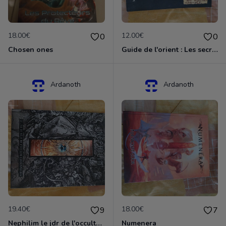
18.00€
12.00€
0
0
Chosen ones
Guide de l'orient : Les secrets du lion
Ardanoth
Ardanoth
19.40€
18.00€
9
7
Nephilim le jdr de l'occulte contemporaine
Numenera