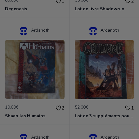
80.00€
55.00€
1
2
Degenesis
Lot de livre Shadowrun
Ardanoth
Ardanoth
10.00€
52.00€
2
1
Shaan les Humains
Lot de 3 suppléments pour Vampire la mascarade
Ardanoth
Ardanoth