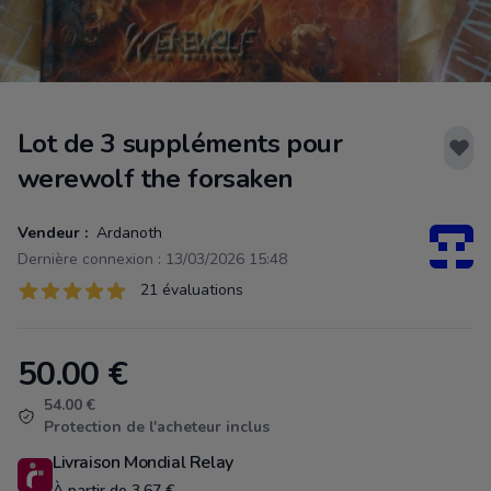
Lot de 3 suppléments pour
werewolf the forsaken
Vendeur :
Ardanoth
Dernière connexion : 13/03/2026 15:48
Évaluations
21 évaluations
21 sur 5 étoiles
50.00
€
Product information
54.00 €
Protection de l'acheteur inclus
Livraison Mondial Relay
À partir de 3.67 €