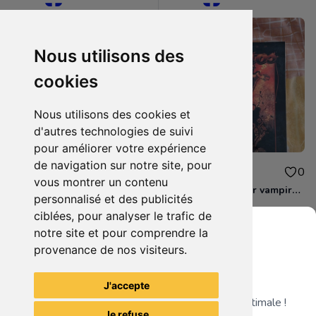
Nous utilisons des
cookies
Nous utilisons des cookies et
d'autres technologies de suivi
pour améliorer votre expérience
de navigation sur notre site, pour
32.00€
60.00€
4
0
vous montrer un contenu
Livre de clan pour vampire la mascarade
Livre de clan pour vampire la mascarade
personnalisé et des publicités
ciblées, pour analyser le trafic de
notre site et pour comprendre la
provenance de nos visiteurs.
Grenier du Geek
Voir tous les articles du vendeur
J'accepte
Télécharge notre app pour une expérience optimale !
Je refuse