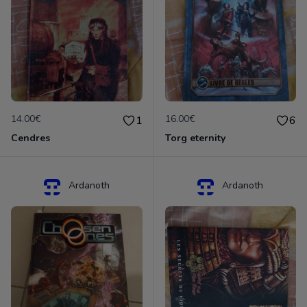
14.00€
16.00€
1
6
Cendres
Torg eternity
Ardanoth
Ardanoth