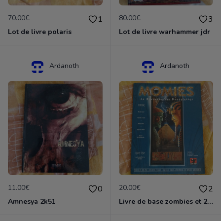
70.00€
80.00€
1
3
Lot de livre polaris
Lot de livre warhammer jdr
Ardanoth
Ardanoth
11.00€
20.00€
0
2
Amnesya 2k51
Livre de base zombies et 2 suppléments