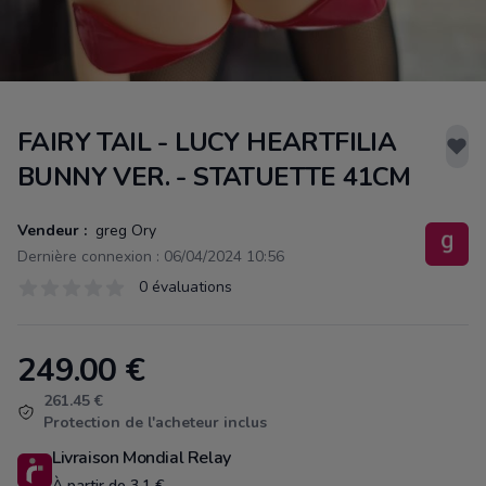
FAIRY TAIL - LUCY HEARTFILIA
BUNNY VER. - STATUETTE 41CM
Vendeur :
greg Ory
Dernière connexion : 06/04/2024 10:56
Évaluations
0 évaluations
0 sur 5 étoiles
249.00
€
Product information
261.45 €
Protection de l'acheteur inclus
Livraison Mondial Relay
À partir de 3.1 €