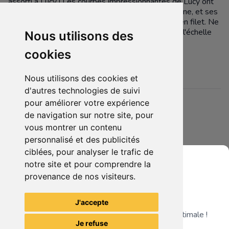
assorti à Lucy ! Les courbes impressionnantes de Lucy ont
été soigneusement recréées sous forme de figurine, et ses
jambes fines sont dotées de véritables collants en filet. Ne
manquez pas d'ajouter cette incroyable figurine à l'échelle
Nous utilisons des
1/4 à votre collection !
cookies
Sculpteur : Kyouichi Kawamura
Nous utilisons des cookies et
d'autres technologies de suivi
pour améliorer votre expérience
Détails
de navigation sur notre site, pour
Etat :
- Neuf
vous montrer un contenu
5 sur 5 étoiles
Membres intéressés :
0 x
personnalisé et des publicités
ciblées, pour analyser le trafic de
Mis en ligne le :
27/03/2024
notre site et pour comprendre la
Tags :
fairy tail
lucy heartfilia
provenance de nos visiteurs.
Grenier du Geek
J'accepte
Télécharge notre app pour une expérience optimale !
Je refuse