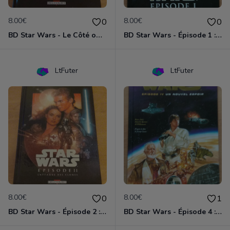
8.00€
8.00€
0
0
BD Star Wars - Le Côté obscur T02 - Dark Maul
BD Star Wars - Épisode 1 : la menace fantôme
LtFuter
LtFuter
8.00€
8.00€
0
1
BD Star Wars - Épisode 2 : l'attaque des clones
BD Star Wars - Épisode 4 : Un nouvel espoir