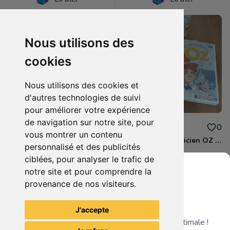
Nous utilisons des
cookies
Nous utilisons des cookies et
d'autres technologies de suivi
pour améliorer votre expérience
de navigation sur notre site, pour
1.50€
8.00€
0
0
vous montrer un contenu
DVD - Le magicien d'OZ (volume 5)
Coffret DVD Magicien OZ Part. 2
personnalisé et des publicités
ciblées, pour analyser le trafic de
notre site et pour comprendre la
provenance de nos visiteurs.
Grenier du Geek
Voir tous les articles du vendeur
J'accepte
Télécharge notre app pour une expérience optimale !