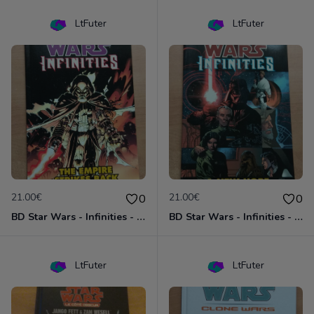
LtFuter
LtFuter
21.00€
21.00€
0
0
BD Star Wars - Infinities - The Empire Strike Back (VO)
BD Star Wars - Infinities - A New Hope (VO)
LtFuter
LtFuter