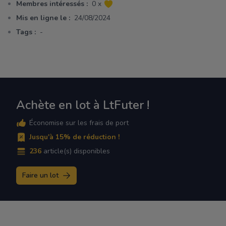
Membres intéressés :
0 x
Mis en ligne le :
24/08/2024
Tags :
-
Achète en lot à LtFuter !
Économise sur les frais de port
Jusqu'à 15% de réduction !
236
article(s) disponibles
Faire un lot