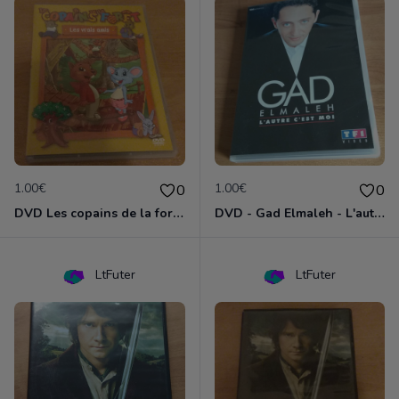
1.00€
1.00€
0
0
DVD Les copains de la forêt : les vrais amis
DVD - Gad Elmaleh - L'autre c'est moi
LtFuter
LtFuter