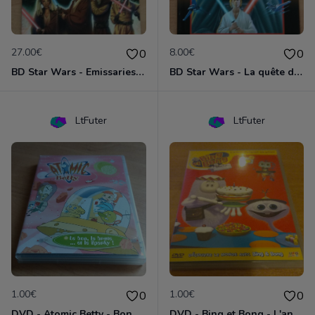
27.00€
8.00€
0
0
BD Star Wars - Emissaries to Malastare (VO)
BD Star Wars - La quête de Vador
LtFuter
LtFuter
1.00€
1.00€
0
0
DVD - Atomic Betty - Bon, brute et Sparky
DVD - Bing et Bong - L'anniversaire de Bong