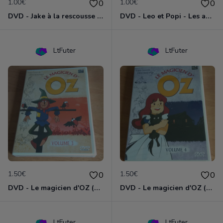
1.00€
1.00€
0
0
DVD - Jake à la rescousse de Bucky
DVD - Leo et Popi - Les animaux de la nature
LtFuter
LtFuter
1.50€
1.50€
0
0
DVD - Le magicien d'OZ (volume 3)
DVD - Le magicien d'OZ (volume 4)
LtFuter
LtFuter