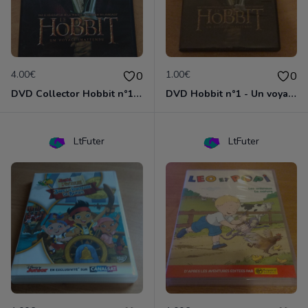
4.00€
1.00€
0
0
DVD Collector Hobbit n°1 - Un voyage inattendu
DVD Hobbit n°1 - Un voyage inattendu
LtFuter
LtFuter