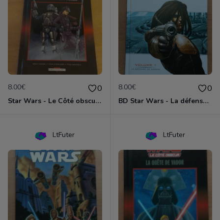
8.00€
8.00€
0
0
Star Wars - Le Côté obscur T01 - Jango Fett et Zam Wesell
BD Star Wars - La défense de Kamino (Clone Wars volume 1)
LtFuter
LtFuter