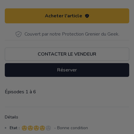
Acheter l'article
Couvert par notre Protection Grenier du Geek.
CONTACTER LE VENDEUR
Réserver
Épisodes 1 à 6
Description
Détails
Etat :
- Bonne condition
4 sur 5 étoiles