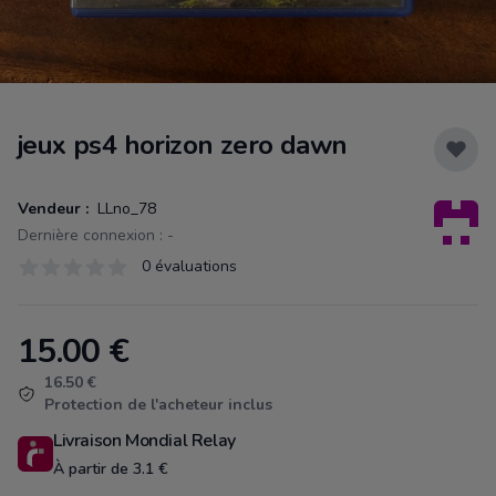
jeux ps4 horizon zero dawn
Vendeur :
LLno_78
Dernière connexion : -
Évaluations
0 évaluations
0 sur 5 étoiles
15.00
€
Product information
16.50 €
Protection de l'acheteur inclus
Livraison Mondial Relay
À partir de 3.1 €