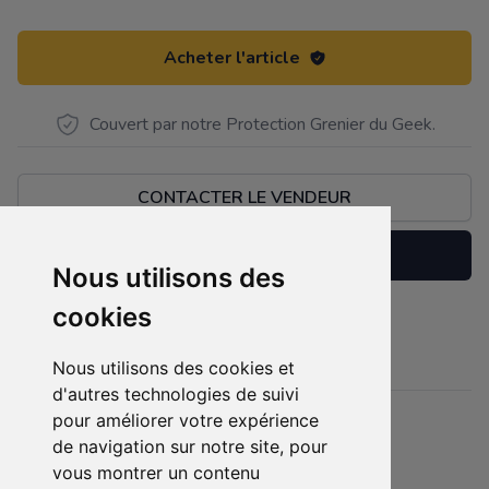
Acheter l'article
Couvert par notre Protection Grenier du Geek.
CONTACTER LE VENDEUR
Réserver
Nous utilisons des
cookies
en très bonne état
Description
Nous utilisons des cookies et
d'autres technologies de suivi
pour améliorer votre expérience
Détails
de navigation sur notre site, pour
Etat :
- Neuf
vous montrer un contenu
5 sur 5 étoiles