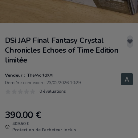
DSi JAP Final Fantasy Crystal
Chronicles Echoes of Time Edition
limitée
Vendeur :
TheWorldXXI
Dernière connexion : 23/02/2026 10:29
Évaluations
0 évaluations
0 sur 5 étoiles
390.00
€
Product information
409.50 €
Protection de l'acheteur inclus