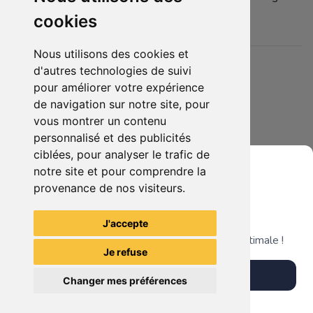
:-)
cookies
Nous utilisons des cookies et
Détails
d'autres technologies de suivi
pour améliorer votre expérience
Etat :
- Neuf
5 sur 5 étoiles
de navigation sur notre site, pour
Membres intéressés :
0 x
vous montrer un contenu
Mis en ligne le :
03/09/2024
personnalisé et des publicités
Tags
ciblées, pour analyser le trafic de
final fantasy
nintendo
echoes
limited
dsi
crystal
:
notre site et pour comprendre la
ds
of time
édition
chronicles
provenance de nos visiteurs.
Grenier du Geek
J'accepte
Télécharge notre app pour une expérience optimale !
Je refuse
Télécharger l'app
Changer mes préférences
Plus tard