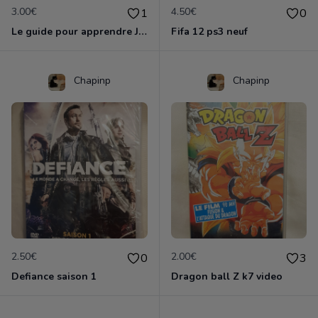
3.00€
4.50€
1
0
Le guide pour apprendre JAVA
Fifa 12 ps3 neuf
Chapinp
Chapinp
2.50€
2.00€
0
3
Defiance saison 1
Dragon ball Z k7 video