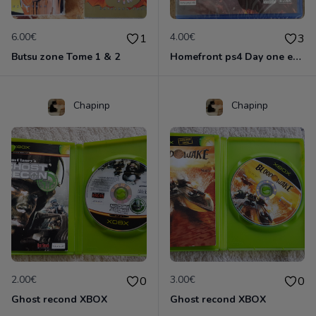
6.00€
4.00€
1
3
Butsu zone Tome 1 & 2
Homefront ps4 Day one edition
Chapinp
Chapinp
2.00€
3.00€
0
0
Ghost recond XBOX
Ghost recond XBOX