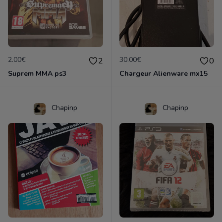
2.00€
30.00€
2
0
Suprem MMA ps3
Chargeur Alienware mx15
Chapinp
Chapinp