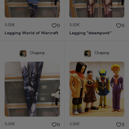
5.00€
5.00€
0
0
Legging World of Warcraft
Legging "steampunk"
Chapinp
Chapinp
5.00€
3.00€
0
3