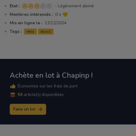
Etat :
- Légèrement abimé
3 sur 5 étoiles
Membres intéressés :
0 x
Mis en ligne le :
13/12/2024
Tags :
retro
xbox1
Achète en lot à Chapinp !
Économise sur les frais de port
59
article(s) disponibles
Faire un lot