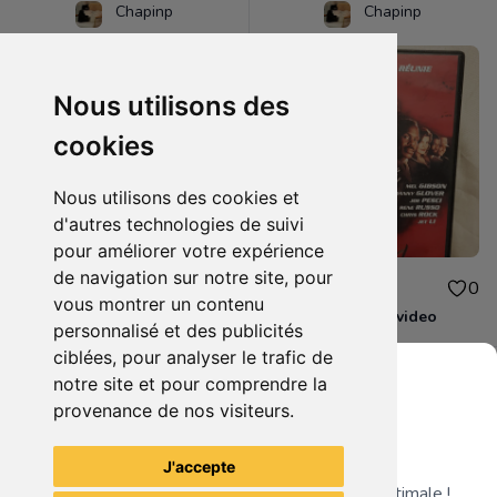
Chapinp
Chapinp
Nous utilisons des
cookies
Nous utilisons des cookies et
d'autres technologies de suivi
pour améliorer votre expérience
de navigation sur notre site, pour
5.00€
2.50€
0
0
vous montrer un contenu
Idiana jones k7 video
L'arme fatal 4 k7 video
personnalisé et des publicités
ciblées, pour analyser le trafic de
notre site et pour comprendre la
provenance de nos visiteurs.
Grenier du Geek
Voir tous les articles du vendeur
J'accepte
Télécharge notre app pour une expérience optimale !