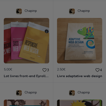
Chapinp
Chapinp
5.00€
2.50€
3
4
Lot livres front-end Eyrolles
Livre adaptative web design
Chapinp
Chapinp