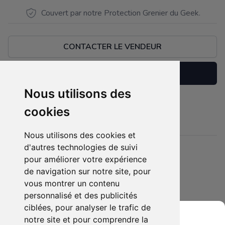
Couvert par notre Protection Grenier du Geek.
CONTACTER LE VENDEUR
Réserver
Nous utilisons des
Neuf dans son emballage
cookies
Description
Nous utilisons des cookies et
d'autres technologies de suivi
Détails
pour améliorer votre expérience
Etat :
- Neuf emballé
de navigation sur notre site, pour
5 sur 5 étoiles
vous montrer un contenu
Membres intéressés :
0 x
personnalisé et des publicités
Mis en ligne le :
15/12/2024
ciblées, pour analyser le trafic de
Tags
kimetsu no
demon
figurine
manga
anime
notre site et pour comprendre la
:
yaiba
slayer